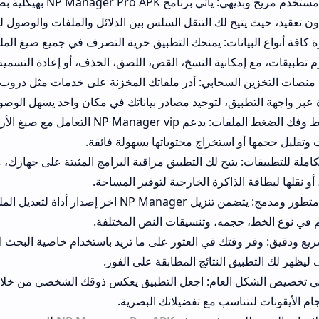
تصميم واجهة مستخدم مريح و
ون تعقيد، حيث يتيح لك التنقل السلس بين الدلائل والملفات والوصول ل
 كافة أنواع البيانات: يمنحك التطبيق حرية التصرف في جميع صيغ الم
تطبيقات، مع إمكانية النسخ، القص، اللصق، الحذف، أو إعادة التسمية
ع منصات التخزين السحابي: أدر ملفاتك المخزنة على خدمات مثل درو
عبر واجهة التطبيق، لتوحيد مصادر بياناتك في مكان واحد يسهل الوصول
وتقليل حجمها أو استخراج محتوياتها بسهولة فائقة.
ملة للتطبيقات: يتيح لك التطبيق مراقبة البرامج المثبتة على جهازك، م
 أو نقلها لبطاقة الذاكرة الخارجية لتوفير المساحة.
محرر نصوص متطور ومدمج: يتضمن تنزيل NP Manager اخر
 في نوع الخط، حجمه، وتنسيقات النص المختلفة.
 ودقيق: وفر وقتك في العثور على ما تريد باستخدام خاصية البحث ا
ليظهر لك التطبيق النتائج المطابقة على الفور.
في تخصيص الشكل العام: اجعل التطبيق يعكس ذوقك الشخصي من خلال 
م الأيقونات لتتناسب مع تفضيلاتك البصرية.