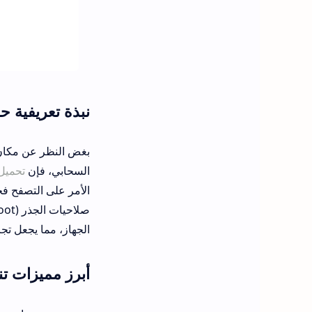
نبذة تعريفية حول تحميل بر
بغض النظر عن مكان ت
السحابي، فإن
تحميل NP Manager 
الأمر على التصفح فح
الجهاز، مما يجعل تجربة تنظيم الملفات مع  APK
أبرز مميزات تنزيل np manager apk