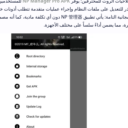
احيات الروت للمحترفين: يوفر
NP Manager Pro APK
للمستخدمين 
ر للتعديل على ملفات النظام وإجراء عمليات متقدمة تتطلب أذونات خ
خفة الأداء والمجانية التامة: يأتي تطبيق NP 管理器 دون أي تكل
رة، مما يضمن أداءً سلساً على مختلف الأجهزة.