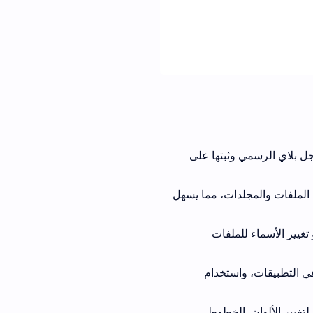
يل نسخة برنامج NP Manager vip من متجر جوجل بلاي الرسمي وثبتها على
الملفات والمجلدات، مما يسهل
تغيير الأسماء للملفات
في التطبيقات، واستخدام
تغيير الألوان، الخطوط،