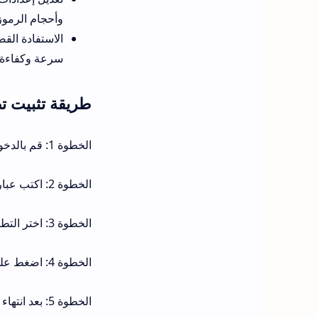
وأحجام الرموز 
الاستفادة الق
سرعة وكفاءة ت
طريقة تثبيت تطبيق mt manager اخر تحدي
الخطوة 1: قم بالدخول إلى تطبيق متجر جوجل بلاي (Google Play) الموجود على هاتفك الأندرويد.
الخطوة 2: اكتب عبارة "NP 管理器" في خانة البحث العلوية واضغط على أيقونة البحث.
الخطوة 3: اختر التطبيق الصحيح من بين قائمة النتائج التي ستظهر أمامك.
الخطوة 4: اضغط على زر "تثبيت" (Install) لبدء عملية جلب البيانات وتنصيب التطبيق تلقائياً.
الخطوة 5: بعد انتهاء التنصيب بنجاح، افتح التطبيق مباشرة وابدأ في استكشاف مزاياه وإدارة ملفاتك.