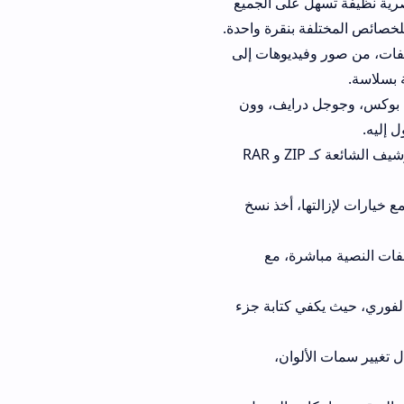
بديهي: يأتي برنامج NP Manager Pro APK بهيكلية بصرية نظيفة تسهل على الجميع
لخصائص المختلفة بنقرة واحدة.
لفات، من صور وفيديوهات إلى
 بسلاسة.
ب بوكس، وجوجل درايف، وون
 إليه.
أداة قوية لضغط وفك الضغط الملفات: يدعم NP Manager vip التعامل مع صيغ الأرشيف الشائعة كـ ZIP و RAR
ع خيارات لإزالتها، أخذ نسخ
 إصدار أداة لتعديل الملفات النصية مباشرة، مع
لفوري، حيث يكفي كتابة جزء
تغيير سمات الألوان،