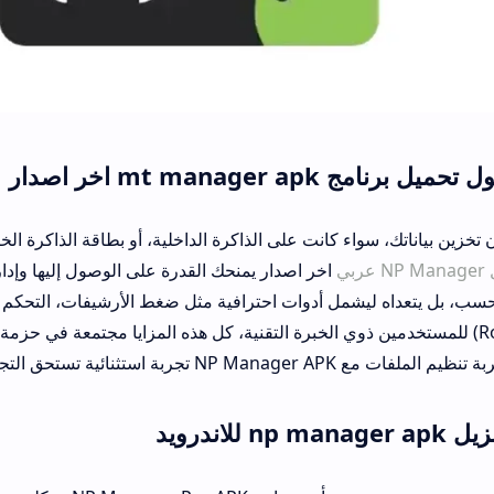
نامج mt manager apk اخر اصدار
خزين بياناتك، سواء كانت على الذاكرة الداخلية، أو بطاقة الذاكرة ال
عربي
اخر اصدار يمنحك القدرة على الوصول إليها وإدارت
سب، بل يتعداه ليشمل أدوات احترافية مثل ضغط الأرشيفات، التحكم ف
صلاحيات الجذر (Root) للمستخدمين ذوي الخبرة التقنية، كل هذه المزايا مجتمعة في 
NP Manager تجربة استثنائية تستحق التجربة الفورية.
 للاندرويد