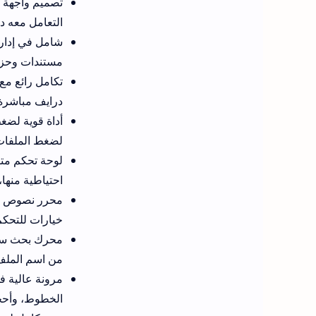
التعامل معه د
شامل في إدارة
مستندات وحزم 
تكامل رائع م
درايف مباشرة 
لضغط الملفات 
لوحة تحكم متكا
احتياطية منها،
خيارات للتحكم
محرك بحث سريع
من اسم الملف 
مرونة عالية 
الخطوط، وأحجا