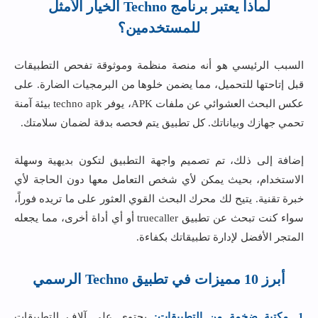
لماذا يعتبر برنامج Techno الخيار الأمثل
للمستخدمين؟
السبب الرئيسي هو أنه منصة منظمة وموثوقة تفحص التطبيقات
قبل إتاحتها للتحميل، مما يضمن خلوها من البرمجيات الضارة. على
عكس البحث العشوائي عن ملفات APK، يوفر techno apk بيئة آمنة
تحمي جهازك وبياناتك. كل تطبيق يتم فحصه بدقة لضمان سلامتك.
إضافة إلى ذلك، تم تصميم واجهة التطبيق لتكون بديهية وسهلة
الاستخدام، بحيث يمكن لأي شخص التعامل معها دون الحاجة لأي
خبرة تقنية. يتيح لك محرك البحث القوي العثور على ما تريده فوراً،
سواء كنت تبحث عن تطبيق truecaller أو أي أداة أخرى، مما يجعله
المتجر الأفضل لإدارة تطبيقاتك بكفاءة.
أبرز 10 مميزات في تطبيق Techno الرسمي
1. مكتبة ضخمة من التطبيقات:
يحتوي على آلاف التطبيقات