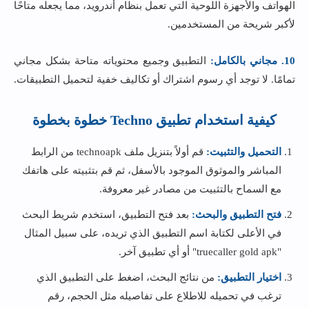
الهواتف والأجهزة اللوحية التي تعمل بنظام أندرويد، مما يجعله متاحًا
لأكبر شريحة من المستخدمين.
10. مجاني بالكامل:
التطبيق وجميع محتوياته متاحة بشكل مجاني
تمامًا. لا توجد أي رسوم اشتراك أو تكاليف خفية لتحميل التطبيقات.
كيفية استخدام تطبيق Techno خطوة بخطوة
التحميل والتثبيت:
قم أولاً بتنزيل ملف technoapk من الرابط
المباشر والموثوق الموجود بالأسفل، ثم قم بتثبيته على هاتفك
مع السماح بالتثبيت من مصادر غير معروفة.
فتح التطبيق والبحث:
بعد فتح التطبيق، استخدم شريط البحث
في الأعلى لكتابة اسم التطبيق الذي تريده، على سبيل المثال
"truecaller gold apk" أو أي تطبيق آخر.
اختيار التطبيق:
من نتائج البحث، اضغط على التطبيق الذي
ترغب في تحميله للاطلاع على تفاصيله مثل الحجم، رقم