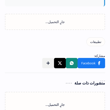
منشورات ذات صلة
‏جارٍ التحميل…