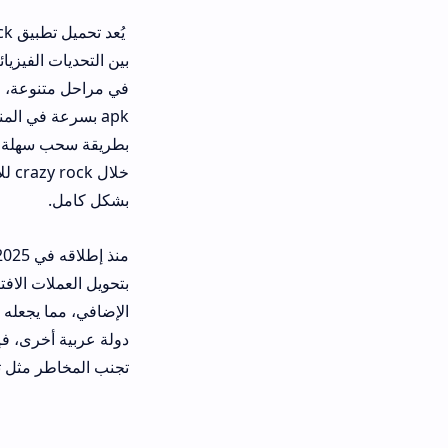
بين التحديات الفيزيائية والفرص اليو
بشكل كامل.
بتحويل العملات الافتراضية إلى أموال 
دولة
تجنب المخاطر مثل تهكير لعبة crazy rock، ونؤكد على أن النسخة الرسمية هي الخيار الأمثل لضمان الأمان والربح الفعلي.