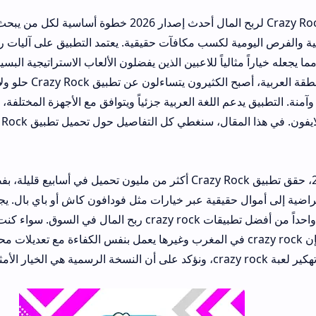
يُعد تحميل تطبيق Crazy Rock لربح المال أحدث إصدار 2026 خطوة أساسية لكل من يبحث عن ت
مية لكسب مكافآت حقيقية. يعتمد التطبيق على آليات رمي الحجارة لمو
في مراحل متنوعة، مما يجعله خي
apk بسرعة في المنطقة العربية، أصبح الكثيرون يتساءلون عن تطبيق Crazy Rock حلو ولا
خلال crazy rock للايفون. في هذا المقال، سنغطي كل التفاص
منذ إطلاقه في 2025، حقق تطبيق Crazy Rock أكثر من مليون تحميل في أسابيع قليلة، بفضل نظام الر
حقيقية عبر خيارات مثل فودافون كاش أو باي بال. يجمع التطبيق بين ال
الإضافي، مما يجعله واحداً من أفضل تطبيقات crazy rock ربح المال في السوق. سواء كنت في مصر
 عربية أخرى، فإن crazy rock في المغرب وغيرها يعمل بنفس الكفاءة مع تعديلات محلية للدفع. سن