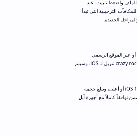
يت. عند
 التي تبدأ
ع الرسمي
باستخدام شهادة المطور. ابدأ بفتح متصفح سفاري وادخل إلى الصفحة الرسمية. اختر خيار crazy rock تنزيل لـ iOS، وسيتم
العامة. التطبيق يتطلب iOS 12 أو أعلى، ويبلغ حجمه
مع أجهزة آبل