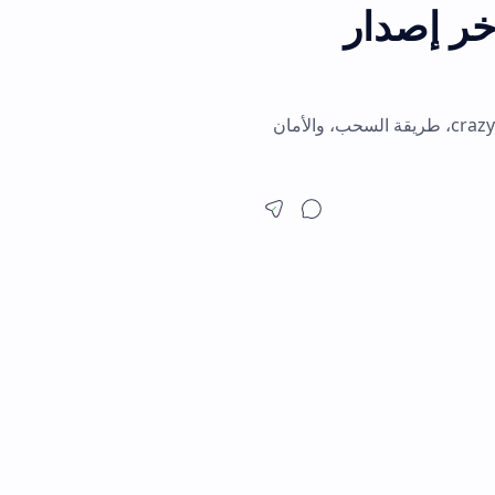
دار
بح منه بسهولة. شرح crazy rock apk، طريقة السحب، والأمان