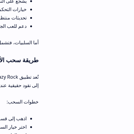
يشجع على النشاط العقلي من خلال
خيارات التحكم الأبوي للآباء لمر
تحديثات منتظمة تعالج أي ثغرات 
دعم للعب الجماعي الذي يعزز الت
أما السلبيات، فتشمل الإدمان المحتمل 
طريقة سحب الأرباح في تطبيق azy Rock
تُعد تطبيق y Rock
إلى نقود حقيقية عند الوصول إلى الحد الأدنى 50 دولاراً أو ما يعاد
خطوات السحب:
اذهب إلى قسم الحساب الشخصي
اختر خيار السحب وحدد المبلغ ا