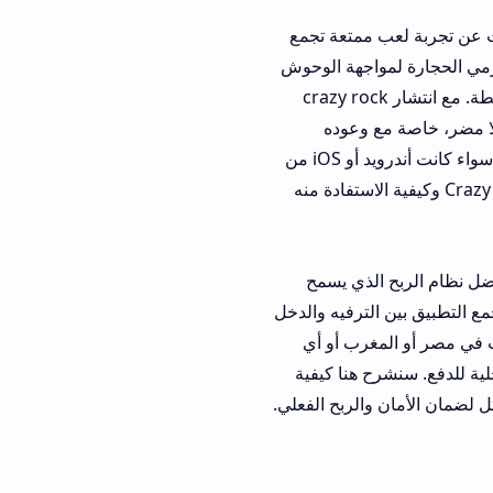
جربة لعب ممتعة تجمع
اجهة الوحوش
اراً مثالياً للاعبين الذين يفضلون الألعاب الاستراتيجية البسيطة. مع انتشار crazy rock
 مضر، خاصة مع وعوده
بطريقة سحب سهلة وآمنة. التطبيق يدعم اللغة العربية جزئياً ويتوافق مع الأجهزة المختلفة، سواء كانت أندرويد أو iOS من
يل حول تحميل تطبيق Crazy Rock وكيفية الاستفادة منه
بح الذي يسمح
ترفيه والدخل
 أو المغرب أو أي
شرح هنا كيفية