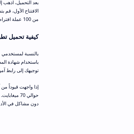
بعد التحميل، اذهب إلى إعدادات الهات
الافتتاح الأول، قم بتسجيل حساب باستخدا
من 100 عملة افتراضية. تأكد من تحديث التطبيق بانتظام للحصول على التحسينات الأمنية والمراحل الجديدة.
كيفية تحميل تطبيق Crazy Rock على الآيفون
توجيهك إلى رابط آمن يتطلب تأكيد التث
حوالي 70 ميغابايت. بعد التثبيت
دون مشاكل في الأداء.