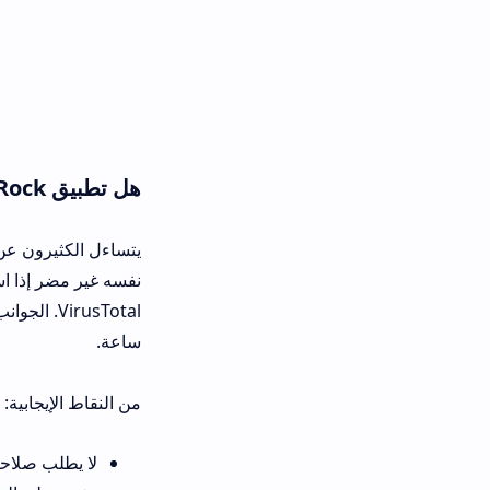
هل تطبيق Crazy Rock حلو ولا مضر للصحة والأمان
نفسه غير مضر إذا استخدمت النسخة ا
VirusTotal. الجوانب الصحية
ساعة.
من النقاط الإيجابية:
لا يطلب صلاحيات غير ضرورية مث