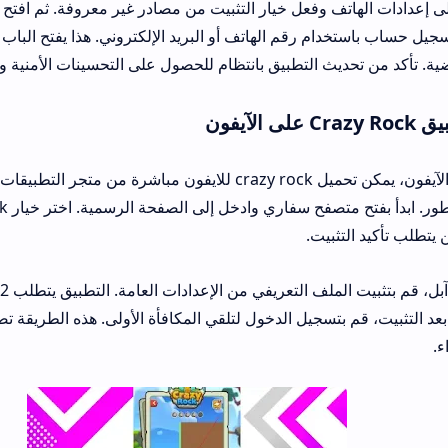
ف وفعل خيار التثبيت من مصادر غير معروفة. ثم افتح الملف واضغط تثب
م رقم الهاتف أو البريد الإلكتروني. هذا يفتح الباب للمكافآت الترحيبية
بالنسبة لمستخدمي الآيفون، يمكن تحميل crazy rock للايفون مباشرة من متجر التطبيقات أو عبر الموق
بيت.
إذا واجهت قيوداً من آبل، قم بتثبيت الملف التعريفي من الإعدادات 
، قم بتسجيل الدخول لتلقي المكافأة الأولى. هذه الطريقة تضمن توافقاً كاملاً 