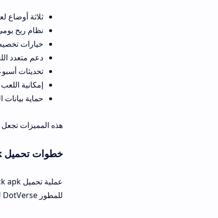
ثلاثة أوضاع لعب رئيسية: الضرب 
نظام ربح يومي من خلال إكمال ا
خيارات تخصيص للحجارة مثل الحج
دعم متعدد اللغات بما في ذلك ال
تحديثات أسبوعية تضيف مراحل ج
إمكانية اللعب دون اتصال بالإن
حماية بيانات المستخدمين بتقني
هذه المميزات تجعل تطبيق Crazy Rock خياراً مثالياً للمبتدئين والمحترفين على حد سواء.
خطوات تحميل crazy rock apk لأجهزة الأندرويد
عملية تحمي
للمطور DotVerse لتجنب النسخ المزيفة. اضغط على زر التحميل للإصدار الأحدث 1.0.2، وسيبدأ تحميل الملف تلقائياً.