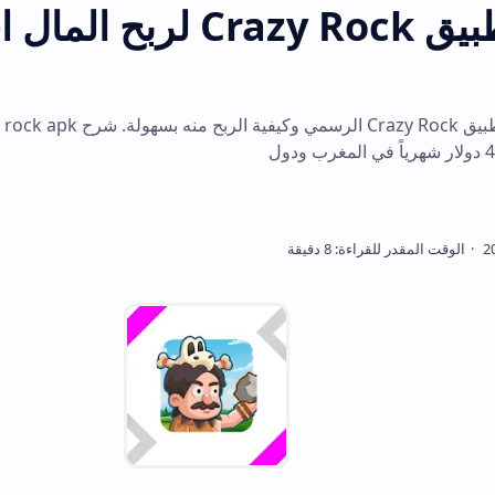
تحميل تطبيق Crazy Rock لربح المال اخر إص
تعرف على تحميل تطبيق Crazy Rock الرسمي وكيفية الر