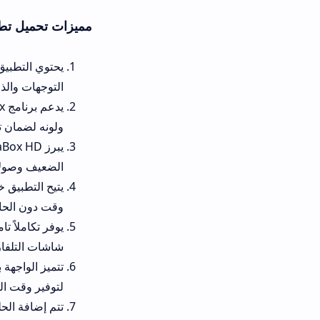
مميزات تحميل تطبيق Media Box Apk
يحتوي التطبيق على أرشيف سينما
التوجهات والذائقة الفنية.
يدعم برن
ولونه لضمان تجربة قراءة مريحة
يبرز iaBox HD
الضعيف وصولاً إلى جودة Full HD فائقة النقاء.
يتيح التطبيق خاصية التحميل ال
وقت دون الحاجة إلى اتصال بالإن
شاشات التلفاز الكبيرة.
تتميز الواجهة بتصميم عصري يسهل
لتوفير وقت البحث.
تتم إضافة الحلقات الجديدة فور