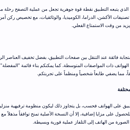
يق نقطة قوة جوهرية تجعل من عملية التصفح رحلة ممتعة. فقد تم تقسي
لدراما، الكوميديا، والوثائقيات، مع تخصيص ركن آمن للأطفال والعائلة،
تاع الفعلي.
تنقل بين صفحات التطبيق، بفضل تخفيف العناصر الرسومية الثقيلة ل
واصفات المتوسطة. كما يمكنكم بناء قائمة "المفضلة" الخاصة بكم لجمع 
اً شخصياً ومنظماً على تجربتكم.
 فحسب، بل يتجاوز ذلك ليكون منظومة ترفيهية منزلية. ورغم أن البع
مزايا إضافية، إلا أن النسخة الأصلية تمنح توافقاً مذهلاً مع أجهزة كروم كا
إلى التلفاز عملية فورية وبسيطة.