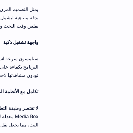
يمثل التصميم المرن الذي يتبعه التطب
بدقة متناهية ليشمل تصنيفات الأكشن، ا
يقلص وقت البحث ويزيد من وقت الاستم
واجهة تشغيل ذكية
ستلمسون سرعة استجابة فائقة عند ال
البرنامج بكفاءة على الهواتف ذات الم
تودون مشاهدتها لاحقاً، مما يضفي طابع
تكامل مع الأنظمة المختلفة
لا تقتصر وظيفة التطبيق على الهواتف
Media Box معدله للحصول على 
البث، مما يجعل نقل الصورة من الهاتف 