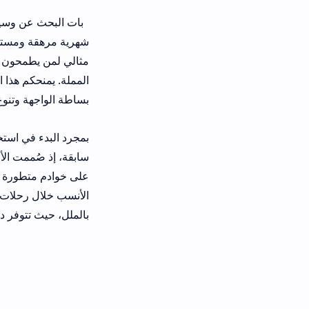
بات البحث عن وسيلة ترفيهية مجانية 
مثالي لمن يطمحون في متابعة أضخم الإنت
المملة. يمنحكم هذا التطبيق فرصة ذهبي
بساطة الواجهة وتنوع المحتوى ليلبي ت
سابقة، إذ صُممت الأقسام بطريقة منطق
على خوادم متطورة تضمن استقرار الب
الأنسب خلال رحلات السفر أو في لحظا
بالملل، حيث تتوفر دائماً خيارات مشوقة