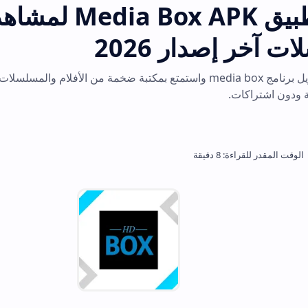
تحميل تطبيق Media Box APK لمشاهدة الأف
ار 2026
احصل على رابط تنزيل برنامج media box واستمتع بمكتبة ضخمة من الأفلام والمسلسلات مع الترجمة