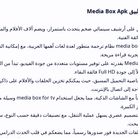
ئي ضخم يتحدث باستمرار، ويضم آلاف الأفلام والمسلسلات التي تلائم
امج media box نظام ترجمة متطور لعدة لغات أهمها العربية، مع إمكانية التحكم الكامل 
.
Med بقدرته على توفير مستويات متعددة من جودة الفيديو، تبدأ من الدقة المنخفضة لل
مسبق، حيث يمكنكم تخزين الحلقات والأفلام على ذاكرة الهاتف لمشاهدت
ترنت.
يوفر تكاملاً تاماً مع الشاشات الذكية، مما يجعل استخدام media box for tv وسيلة
 عملية التنقل، مع تصنيفات دقيقة حسب النوع، سنة الإنتاج، والأعمال 
 صدورها رسمياً، مما يضعكم في قلب الحدث الدرامي والسينمائي دون أ