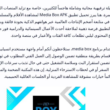
وشاملة هاجساً للكثيرين، خاصة مع تزايد المنصات المدفوعة التي تف
اجات العالمية عبر هواتفهم الذكية بجودة فائقة وبعيداً عن التعقيدات ا
ة لملاحقة أحدث الأعمال السينمائية والدرامية فور طرحها، حيث يمزج 
طلعات كافة الفئات والأعمار في منصة واحدة.
بمجرد البدء في استخدام برنامج media box، ستلاحظون أنكم أمام واجهة مستخدم انسيابية للغاية لا 
ية تضمن الوصول إلى العمل الفني المطلوب في ثوانٍ معدودة. كما يعت
ث وسلاسة التشغيل حتى في حال تذبذب سرعات الإنترنت، مما يحوله إ
ت الاسترخاء المنزلية. إن هذه المكتبة الضخمة والمتجددة تضمن لكم 
 للمشاهدة الفردية أو الجلسات العائلية الحميمية.