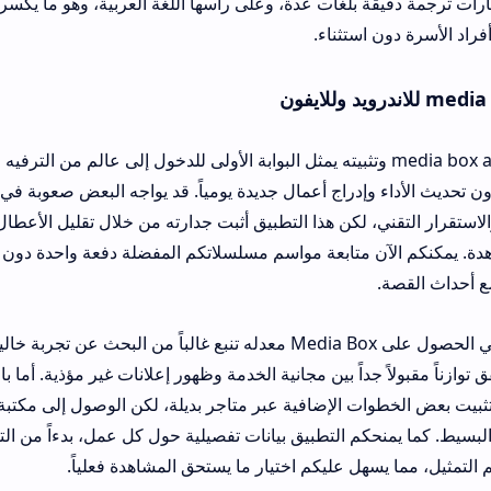
 بلغات عدة، وعلى رأسها اللغة العربية، وهو ما يكسر حاجز اللغة ويجع
ستثناء.
حصول على media box apk وتثبيته يمثل البوابة الأولى للدخول إلى عالم من الترفيه الرقمي الذي ل
راج أعمال جديدة يومياً. قد يواجه البعض صعوبة في العثور على تطبيق
لكن هذا التطبيق أثبت جدارته من خلال تقليل الأعطال المفاجئة وتجنب 
متابعة مواسم مسلسلاتكم المفضلة دفعة واحدة دون القلق من الروابط ا
واللافت أن الرغبة في الحصول على Media Box معدله تنبع غالباً من البحث عن تجربة خالية تماماً من ال
داً بين مجانية الخدمة وظهور إعلانات غير مؤذية. أما بالنسبة لمستخدمي 
فقد تتطلب عملي
 التطبيق بيانات تفصيلية حول كل عمل، بدءاً من التقييمات العالمية وص
عليكم اختيار ما يستحق المشاهدة فعلياً.