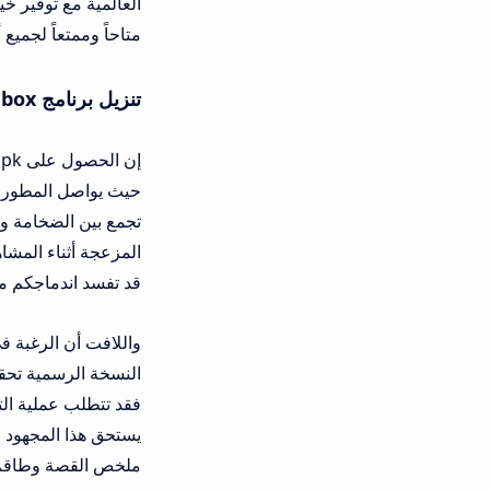
العالمية مع توفير خيارات ترجمة دقيقة
متاحاً وممتعاً لجميع أفراد الأسرة دون ا
تنزيل برنامج media box للاندرويد وللايفون
إن ال
حيث يواصل المطورون تحديث الأداء وإد
تجمع بين الضخامة والاستقرار التقني، 
المزعجة أثناء المشاهدة. يمكنكم الآن 
قد تفسد اندماجكم مع أحداث القصة.
النسخة الرسمية تحقق توازناً مقبولاً ج
يستحق هذا المجهود البسيط. كما يمنحكم
ملخص القصة وطاقم التمثيل، مما يسهل 