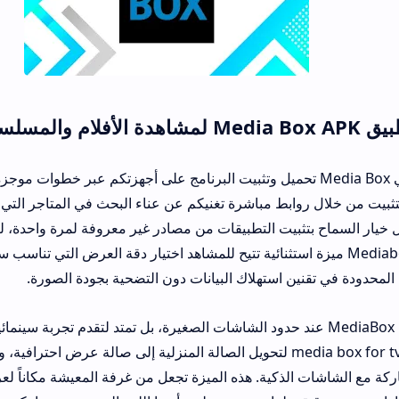
م الآن البدء في Media Box تحميل وتثبيت البرنامج على أجهزتكم عبر خطوات موجزة لا تستغرق 
بط مباشرة تغنيكم عن عناء البحث في المتاجر التي قد تحجب النسخ ال
ثبيت التطبيقات من مصادر غير معروفة لمرة واحدة، ليبدأ التطبيق بالعم
ر MediaboxHD ميزة استثنائية تتيح للمشاهد اختيار دقة العرض التي تناسب سرعة اتصاله، 
 استهلاك البيانات دون التضحية بجودة الصورة.
ف قدرات MediaBox HD عند حدود الشاشات الصغيرة، بل تمتد لتقدم تجربة سينمائية منزلية متكاملة
الطلب على تشغيل media box for tv لتحويل الصالة المنزلية إلى صالة عرض احترافية، وذلك بفضل دعم
لذكية. هذه الميزة تجعل من غرفة المعيشة مكاناً لعرض أحدث روائع ال