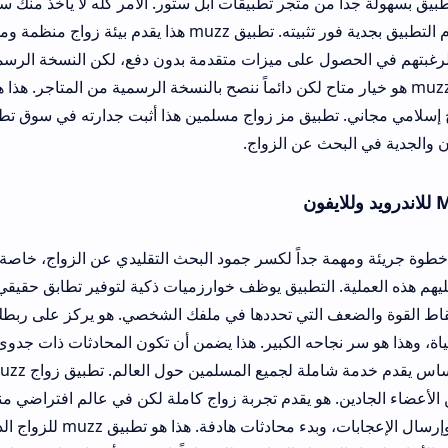
من متجر تطبيقات أبل ستور. الأمر كله لا يأخذ منك سوى بضع دقائق. 
هذا هو البدء باستخدام التطبيق بجدية فور تثبيته. تطبيق muzz هذا يقدم بيئة زواج منظمة ومحترمة.
ل على ميزات متقدمة بدون دفع، لكن النسخة الرسمية العادية كافية جدا
muzz ap هو خيار متاح لكن دائماً ننصح بالنسخة الرسمية من المتاجر. هذا هو الطريق السه
طبيق مز زواج مسلمين هذا أثبت جدارته في سوق تطبيقات الزواج عالميا
جريئة ومهمة جداً لكسر جمود البحث التقليدي عن الزواج، خاصة للمسلمين الذ
 التطبيق يوظف خوارزميات ذكية لتوفير تطابق حقيقي وشخصي جداً، بنا
عف التي تحددها في ملفك الشخصي. هو يركز على ربطك بأشخاص يشار
جاحه الكبير. هذا يضمن أن تكون المحادثات ذات جدوى وتتجه نحو الزواج
آخر. التطبيق في الأساس يقدم خدمة شاملة لجميع المسلمين حول 
 هو يقدم تجربة زواج كاملة لكن في عالم افتراضي منظم جداً. يمكن ل
الملفات الشخصية، وإرسال الإعجابات، وبدء محادثات هادفة. هذا هو تطبيق muzz للز