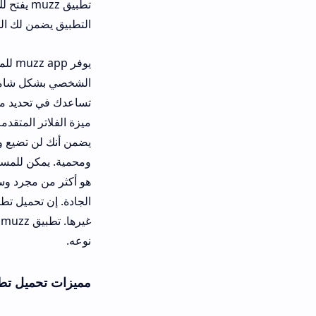
تطبيق muzz يفتح لك الأبواب
التطبيق يضمن لك الجدية المطلوبة في
يوفر muzz app للمستخدم
الشخصي بشكل شامل، ويتيح لك متابعة
تساعدك في تحديد مدى توافقك مع الطر
ميزة الفلاتر المتقدمة جداً، والتي تس
يضمن أنك لن تضيع وقتك في البحث عن
هو أكثر من مجرد وسيلة للتعارف، هو 
غيرها. تطبيق muzz ل
نوعه.
مميزات تحميل تطبيق Muzz APK