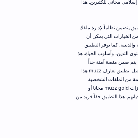
لكثيرين. هذا
ً لإدارة ملفك
 يمكن أن
ر التطبيق
ب الحياة. هذا
نة جداً
ومحمية. يمكن للمستخدمين الوصول إلى المحتوى التعليمي والنصائح الخاصة بالزواج والتواصل. تطبيق تعارف muzz هذا
الشخصية
لجادة. إن تحميل تطبيق muzz يوفر تجربة زواج حديثة وممتازة للجميع الذين يبحثون عن ميزات muzz gold مجانا أو
يق حقاً فريد من