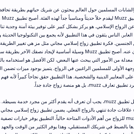
 حول العالم يبحثون عن شريك حياتهم بطريقة تحافظ على قيمهم الدينية
لهذا السبب ظهر تطبيق Muzz ليقدم حلاً حديثاً ومناسباً جداً لهذه الفئة. أ
. هو يركز بشكل كبير على توفير بيئة آمنة وجدية تناسب كل من يريد ب
 في هذا التطبيق لأنه يجمع بين التكنولوجيا الحديثة والالتزام بالضوا
طبيق زواج إسلامي مجاني مثل مز هي تغيير الطريقة التقليدية للقاء وال
جعل الكثيرين يبحثون عنه. أصبح تطبيق Muzz وسيلة أساسية لإيجاد نصفك الآخر بطريقة سهلة ومحترم
لمسلمين الراغبين في الزواج. يتميز بوجود ميزات تضمن الخصوصية وتساعد
ينية والشخصية. هذا التطبيق حقق نجاحاً كبيراً لأنه فهم احتياجات المجتم
دما تفكر في تحميل تطبيق muzz، يجب أن تعرف أنه يقدم أكثر من مجرد خدمة بسيطة. هو يركز على م
هي بالزواج الفعلي. يضمن تطبيق زواج إسلامي مجاني بيئة تحترم الخصو
ق muzz للزواج من أهم الأدوات المتاحة حالياً. التطبيق يوفر خيارات تصفية متقدمة جداً ت
يكك المستقبلي، وهذا يوفر الكثير من الوقت والجهد في البحث التقليد