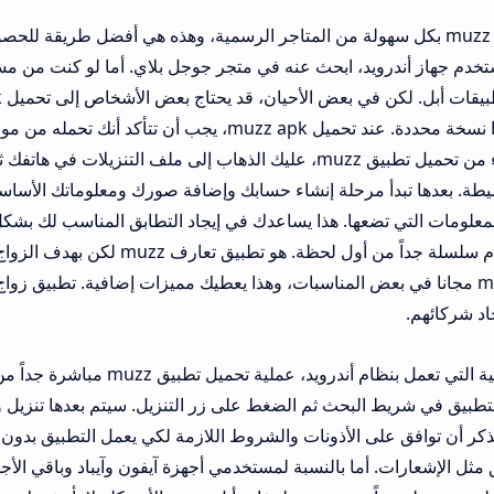
تطبيق muzz بكل سهولة من المتاجر الرسمية، وهذه هي أفضل طريقة للحصول على النسخة ا
يد، ابحث عنه في متجر جوجل بلاي. أما لو كنت من مستخدمي آيفون أو آ
ينتظرك في متجر تطبيقات أبل. لكن 
متجر بلادهم أو أرادوا نسخة محددة. عند تحميل muzz apk، يجب أن تتأكد أنك تحمله من موقع 
لأي خطر. بعد الانتهاء من تحميل تطبيق muzz، عليك الذهاب إلى ملف التنزيلات في هاتفك ثم الضغط 
مرحلة إنشاء حسابك وإضافة صورك ومعلوماتك الأساسية. الأمر المهم هن
عها. هذا يساعدك في إيجاد التطابق المناسب لك بشكل أسرع وأكثر دقة
يمنحك تجربة استخدام سلسلة جداً من أول لحظة. هو تطبيق تعارف muzz لكن بهدف الزواج 
يوفر خيار muzz gold مجانا في بعض المناسبات، و
بالنسبة للأجهزة الذكية التي تعمل بنظام أندرويد، عملية تحميل تطبيق muzz مباشرة 
البحث ثم الضغط على زر التنزيل. سيتم بعدها تنزيل وتثبيت التطبيق 
ى الأذونات والشروط اللازمة لكي يعمل التطبيق بدون مشاكل. هذه الأ