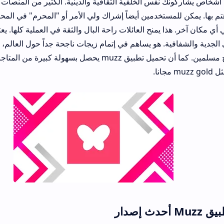
س الخلفية الثقافية والدينية. الكثير من المنصات الأخرى لا تهتم بهذ
ا. يمكن للمستخدمين أيضاً إشراك ولي الأمر أو "المحرم" في المحادثات إذا أرادوا
مهمة جداً لا تجدها في أي مكان آخر. هذا يمنح العا
ية. هو يساهم في إتمام زيجات ناجحة جداً حول العالم، وهذا هو الهدف 
وجود تطبيق مز زواج مسلمين. كما أن تحميل تطبيق muzz يحصل بسهولة كبيرة من المتاجر الر