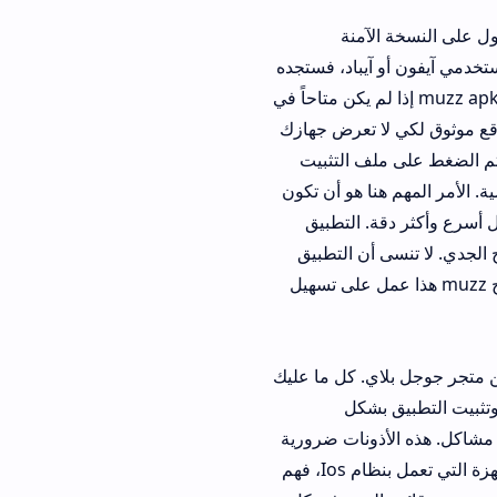
لآمنة
يباد، فستجده
في بعض الأحيان، قد يحتاج بعض الأشخاص إلى تحميل muzz apk إذا لم يكن متاحاً في
موثوق لكي لا تعرض جهازك
على ملف التثبيت
ا هو أن تكون
. التطبيق
الجدي. لا تنسى أن التطبيق
هذا يعطيك مميزات إضافية. تطبيق زواج muzz هذا عمل على تسهيل
جداً من متجر جوجل بلاي. كل ما عليك
بشكل
ذونات ضرورية
لعمل ميزات التطبيق مثل الإشعارات. أما بالنسبة لمستخدمي أجهزة آيفون وآيباد وباقي الأجهزة التي تعمل بنظام Ios، فهم