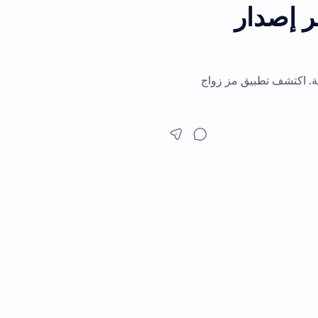
تشف تطبيق مز زواج