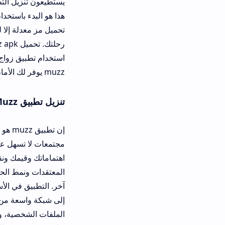
يستطيعون تنزيل التطبيق بسهولة جداً 
تحميل مز معدلة إلا لرغبتهم في الحصو
رحلتك. تحميل k
استخدام تطبيق زواج إسلامي مجاني. ت
muzz يوفر لك الأمان والجدية في البحث عن الزواج.
تنزيل تطبيق Muzz للاندرويد وللايفون
إن تطبيق muzz هو خطوة 
مجتمعات لا تسهل عليهم هذه العملية.
اهتماماتك وقيمك ونقاط القوة والض
المعتقدات ونمط الحياة، وهذا هو سر ن
إلى شبكة واسعة من الأعضاء الجادين.