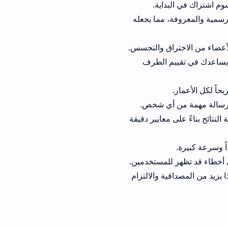
داية.
المعروفة، مما يجعله
راق والتجسس.
يم الطرف
 أي شخص.
ى معايير دقيقة
للمستخدمين.
ة والالتزام