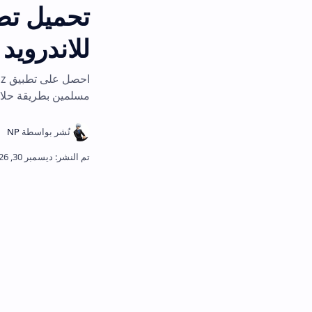
للاندرويد وللايفون 26
مسلمين بطريقة حلال وآمنة.