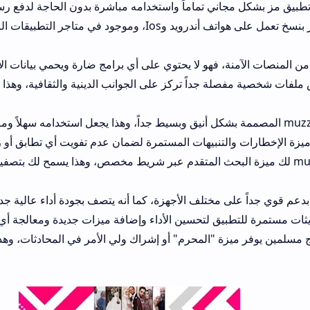
اني تماماً واستخدامه مباشرة بدون الحاجة لدفع رسوم اشتراك في الب
التطبيق متوفر بنسخ تعمل على هواتف أندرويد وIos، وموجود في متاجر التطبيقات الرسمية و
ة، فهو لا يحتوي على أي برامج ضارة ويحمي بيانات الأعضاء من الاخت
لة جداً تركز على الجوانب الدينية والثقافية، وهذا يساعدك في تقي
والتنبيهات المستمرة لضمان عدم تفويت أي تطابق أو رسالة مهمة من
 لك ميزة البحث المتقدم عبر شريط مخصص، وهذا يسمح لك بتصفية النتائج بناءً عل
ى مختلف الأجهزة، كما أنه يتصف بجودة أداء عالية جداً وسرعة كبيرة.
طبيق لتحسين الأداء وإضافة ميزات جديدة ومعالجة أي أخطاء قد تظهر 
ة "المحرم" أو إشراك ولي الأمر في المحادثات، وهذا يزيد من المصداقي