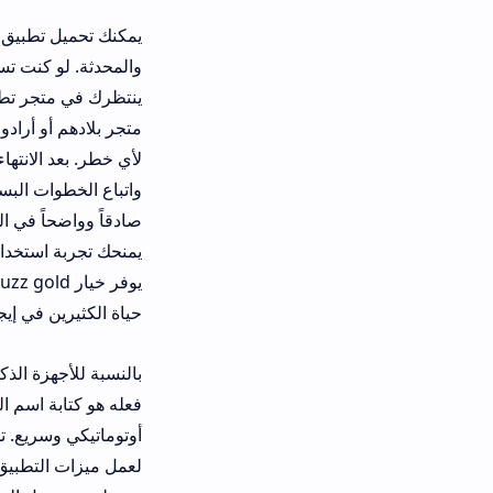
يمكنك تحميل 
والمحدثة. لو كنت تستخدم جهاز أندرو
واتباع الخطوات البسيطة. بعدها تبدأ 
صادقاً وواضحاً في المعلومات التي تض
حياة الكثيرين في إيجاد شركائهم.
فعله هو كتابة اسم التطبيق في شريط 
أوتوماتيكي وسريع. تذكر أن توافق عل