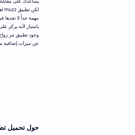
يساعدك على مقابلة أشخاص يشاركونك نف
لكن تطبيق muzz اهتم به
بامتياز لأنه يركز على الجدية والشفاف
عن ميزات إضافية مثل muzz gold مجانا.
حول تحميل تطبيق Muzz أحدث إصدار