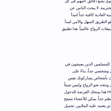
المهم في كل
 لا يبحث الناس عن
ً لتبدأ
ل والآمن لتبدأ
ً. هذا تطبيق
ين يعيشون في
ءً على
كونك نفس
 وليس شيئاً
العالم. تطبيق زواج muzz هذا يمنحك الفرصة للدخول
لأعضاء تصفح
واج الذي يعتمد عليه الملايين. تحميل