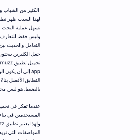
الكثير من الشباب والشابات المسلمين
تسهل عملية البحث عن الزواج الإسلامي
وليس فقط للتعارف العابر. الناس يثقون
التعامل والحديث بين الجنسين. فكرة ت
app إلى أن يكون الوجهة الأولى ل
التطابق الأفضل بناءً على المعايير الد
بالضبط. هو ليس مجرد تطبيق تعارف muzz، بل هو منصة زواج جادة جداً.
عن
المستخدمين في بناء علاقات جادة تنت
ولهذا يعتبر تطبي
المواصفات التي تريدها بالضبط في شر