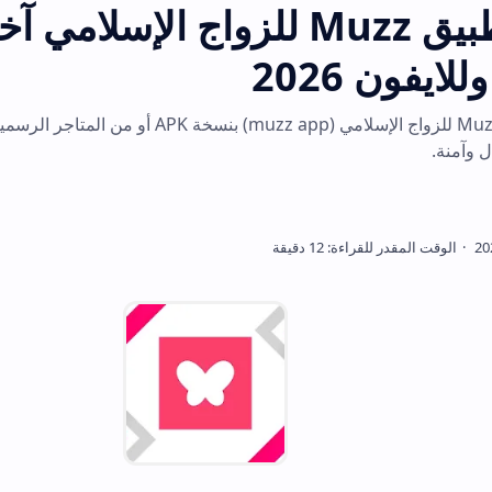
تحميل تطبيق Muzz للزواج الإسلامي آخر إصدار
20
احصل على تطبيق Muzz للزواج الإسلامي (muzz app) بنسخة APK أو من المتاجر الرسمية. اك