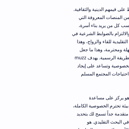
 والثقافية.
صبح تطبيق Muzz من المنصات المعروفة التي
ناء أسرة،
بط الشرعية في
زواج، وهذا
ة، وهذا ما جعل
تحميل تطبيق muzz معدلة من الأمور التي يبحث عنها البعض، لكن الأفضل هو استخدامه بالطريقة الرسمية. يهدف muzz
 على إيجاد
ع المسلم
ساعدة
صية الكاملة،
سمح لك بتحديد
ي. هو