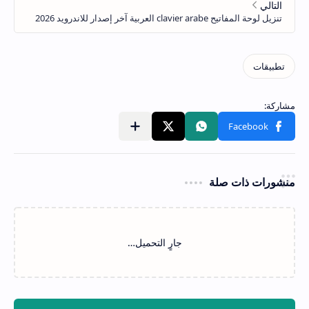
منشورات ذات صلة
‏جارٍ التحميل…