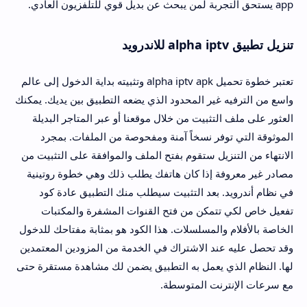
app يستحق التجربة لمن يبحث عن بديل قوي للتلفزيون العادي.
تنزيل تطبيق alpha iptv للاندرويد
تعتبر خطوة تحميل alpha iptv apk وتثبيته بداية الدخول إلى عالم
واسع من الترفيه غير المحدود الذي يضعه التطبيق بين يديك. يمكنك
العثور على ملف التثبيت من خلال موقعنا أو عبر المتاجر البديلة
الموثوقة التي توفر نسخاً آمنة ومفحوصة من الملفات. بمجرد
الانتهاء من التنزيل ستقوم بفتح الملف والموافقة على التثبيت من
مصادر غير معروفة إذا كان هاتفك يطلب ذلك وهي خطوة روتينية
في نظام أندرويد. بعد التثبيت سيطلب منك التطبيق عادة كود
تفعيل خاص لكي تتمكن من فتح القنوات المشفرة والمكتبات
الخاصة بالأفلام والمسلسلات. هذا الكود هو بمثابة مفتاحك للدخول
وقد تحصل عليه عند الاشتراك في الخدمة من المزودين المعتمدين
لها. النظام الذي يعمل به التطبيق يضمن لك مشاهدة مستقرة حتى
مع سرعات الإنترنت المتوسطة.