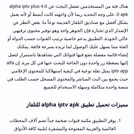
هناك فئة من المستخدمين تفضل البحث عن alpha iptv plus 4.0
.0 apk على وجه التحديد ربما لأن واجهته كانت أبسط أو لأنه يعمل
بشكل أفضل مع صناديق التلفاز القديمة نوعاً ما. بغض النظر عن
الإصدار الذي تختاره فإن الجوهر واحد وهو توفير محتوى ترفيهي
عالي الجودة. التطبيق يدعم خاصية ترتيب القنوات حسب الدولة أو
الفئة مما يسهل عليك الوصول لما تريده بسرعة فائقة. يمكنك
إنشاء قائمة مفضلة تضع فيها قنواتك التي تشاهدها باستمرار لتصل
إليها بضغطة زر واحدة دون الحاجة للبحث عنها في كل مرة. إن alfa
iptv app يمثل نقلة نوعية في كيفية استهلاكنا للمحتوى الإعلامي
حيث يجمع بين البث المباشر والمحتوى المسجل حسب الطلب في
منصة واحدة متكاملة وسهلة الاستخدام للجميع.
مميزات تحميل تطبيق alpha iptv apk للتلفاز
يوفر التطبيق مكتبة قنوات ضخمة جداً تضم آلاف المحطات
العالمية والعربية المفتوحة والمشفرة لتلبية كافة الأذواق