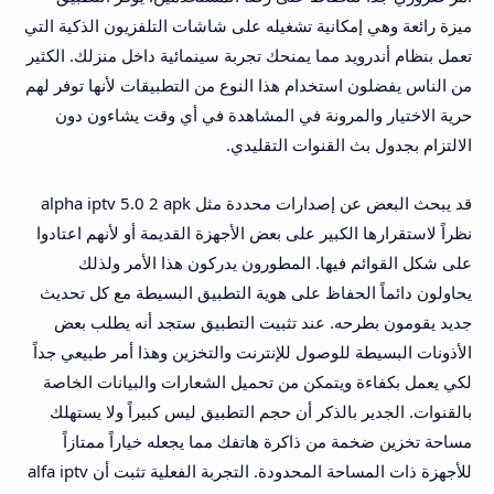
ميزة رائعة وهي إمكانية تشغيله على شاشات التلفزيون الذكية التي
تعمل بنظام أندرويد مما يمنحك تجربة سينمائية داخل منزلك. الكثير
من الناس يفضلون استخدام هذا النوع من التطبيقات لأنها توفر لهم
حرية الاختيار والمرونة في المشاهدة في أي وقت يشاءون دون
الالتزام بجدول بث القنوات التقليدي.
قد يبحث البعض عن إصدارات محددة مثل alpha iptv 5.0 2 apk
نظراً لاستقرارها الكبير على بعض الأجهزة القديمة أو لأنهم اعتادوا
على شكل القوائم فيها. المطورون يدركون هذا الأمر ولذلك
يحاولون دائماً الحفاظ على هوية التطبيق البسيطة مع كل تحديث
جديد يقومون بطرحه. عند تثبيت التطبيق ستجد أنه يطلب بعض
الأذونات البسيطة للوصول للإنترنت والتخزين وهذا أمر طبيعي جداً
لكي يعمل بكفاءة ويتمكن من تحميل الشعارات والبيانات الخاصة
بالقنوات. الجدير بالذكر أن حجم التطبيق ليس كبيراً ولا يستهلك
مساحة تخزين ضخمة من ذاكرة هاتفك مما يجعله خياراً ممتازاً
للأجهزة ذات المساحة المحدودة. التجربة الفعلية تثبت أن alfa iptv