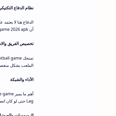
نظام الدفاع التكتيكي
الدفاع هنا لا يعتمد
أن ufl soccer game 2026 apk تكافئ اللاعب الصبور الذي يعرف متى ينقض على الكرة ومتى يتراجع للخلف.
تخصيص الفريق والاس
الملعب بشكل منفصل م
الأداء والشبكة
Lag حتى لو كان اتصالك متوسط السرعة مما يجعل المباريات التنافسية عادلة وممتعة.
الرسوميات والصوتي