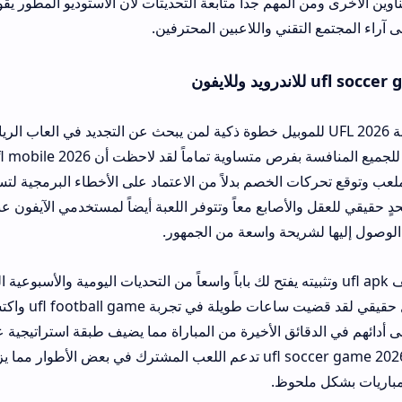
اوين الأخرى ومن المهم جداً متابعة التحديثات لأن الاستوديو المطور يق
ى آراء المجتمع التقني واللاعبين المحترفين.
يعتبر قرار تحميل لعبة UFL 2026 للموبيل خطوة ذكية لمن يبحث عن التجديد في ال
لعب وتوقع تحركات الخصم بدلاً من الاعتماد على الأخطاء البرمجية لت
حدٍ حقيقي للعقل والأصابع معاً وتتوفر اللعبة أيضاً لمستخدمي الآيفون ع
الوصول إليها لشريحة واسعة من الجمهور.
إن الحصول على ملف ufl apk وتثبيته يفتح لك باباً واسعاً من التحديات اليومية وا
فريقك دون دفع ما
على أدائهم في الدقائق الأخيرة من المباراة مما يضيف طبقة استراتيجية
الدقة سابقاً كما أن ufl soccer game 2026 تدعم اللعب المشترك في بعض 
لمباريات بشكل ملحوظ.