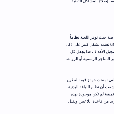
وم بإصلاح المشاكل التقنية
عاب الرياضة حيث توفر اللعبة نظاماً
اقتصادياً متوازناً يتيح للجميع المنافسة بفرص متساوية تماماً لقد لاحظت أن ufl mobile 2026 تعتمد بشكل كبير على ذكاء
سجيل الأهداف هذا يجعل كل
بر المتاجر الرسمية أو الروابط
لأسبوعية التي تمنحك جوائز قيمة لتطوير
ل حقيقي لقد قضيت ساعات طويلة في تجربة ufl football game واكتشفت أن نظام اللياقة البدنية
 عميقة لم تكن موجودة بهذه
الأطوار مما يزيد من قاعدة اللاعبين ويقلل