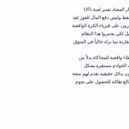
عالم ألعاب كرة القدم على الهواتف يحتاج منذ فترة طويلة إلى منافس حقيقي يكسر الاحتكار المعتاد تعتبر لعبة UFL
ارة فقط وليس دفع المال للفوز لقد
ون على فيزياء الكرة الواقعية
بيعية تجد الكثير من اللاعبين يبحثون عن تحميل لعبة UFL 2026 للموبيل لكي يختبروا هذا النظام
رنة بما نراه حالياً في السوق.
 لإعطاء واقعية للمحاكاة بدلاً من
ت الخوادم مستقرة بشكل
 ازداد مؤخراً لأن الناس يريدون بدائل حقيقية تقدم لهم متعة
بالغ طائلة للحصول على نجوم