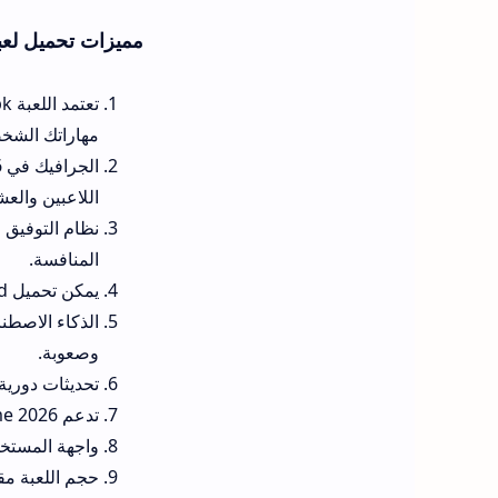
مميزات تحميل لعبة Mobile APK
مهاراتك الشخص
اللاعبين والع
نظام التوفيق 
المنافسة.
يمكن تحميل ufl mobile download وتثبيته مجاناً بالكامل دون أي رسوم خفية لفتح أطوار اللعب الأساسية.
وصعوبة.
تحديثات دورية
تدعم ufl football game 2026 اللعب مع الأصدقاء بسهولة عبر نظام الغرف الخاصة والمباريات الودية السريعة.
واجهة المستخدم في ufl apk بسيطة وسهلة الفهم وتدعم اللغة العربية بش
حجم اللعبة مق