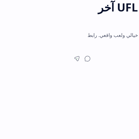
تحميل لعبة UFL Soccer Game 2026 APK آخر
ة. جرافيك خيالي ولعب واقعي. رابط