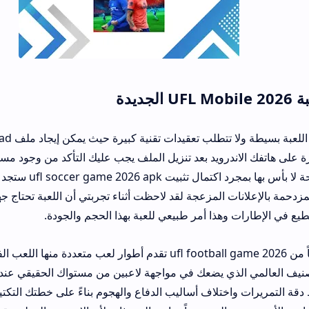
لجديدة
رة على هاتفك الاندرويد بعد تنزيل الملف يجب عليك التأكد من وجود مس
العالي يستهلك مساحة
مزدحمة بالإعلانات المزعجة لقد لاحظت أثناء تجربتي أن اللعبة تحتاج ج
يع في الإطارات وهذا أمر طبيعي للعبة بهذا الحجم والجودة.
النسخة المتاحة حالياً من ufl football game 2026 تقدم أطوار لعب مت
ستلاحظ دقة التمريرات واختلاف أساليب الدفاع والهجوم بناءً على خطتك ال