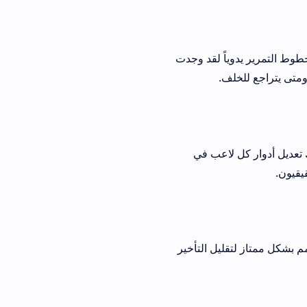
طوط التمرير يدوياً لقد وجدت
ة يمكنك تعديل أدوار كل لاعب في
يقيون.
ufl mobile  هو استقرار الاتصال بالإنترنت الكود الشبكي Netcode مصمم بشكل ممتاز لتقليل التأخير