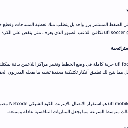
 على الضغط المستمر بزر واحد بل يتطلب منك تغطية المساحات وقطع خ
تراتيجية
تمنحك ufl football game حرية كاملة في وضع الخطط وتغيير مراكز اللاعبين بدق
ما يتيح لك تطبيق أفكار تكتيكية معقدة تشبه ما يفعله المدربون الحق
أهم ما يميز game
ات