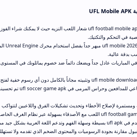
UFL 
تعتمد اللعبة ufl football mobile apk شعار اللعب النزيه حيث لا يم
ية في التحكم والتكتيك.
الجرافيك
شب بدقة عالية.
في المباريات عادل جداً ويضعك دائماً ضد خصوم يماثلونك في المستوى
الذكاء الاصطناعي للمدافعي
 ومستمرة لإصلاح الأخطاء وتحديث تشكيلات الفرق واللاعبين لتتواكب م
كل جيد مما يسهل التنقل بين القوائم.
بول مقارنة بجودة الرسوميات والمحتوى الضخم الذي تقدمه ولا تستهل