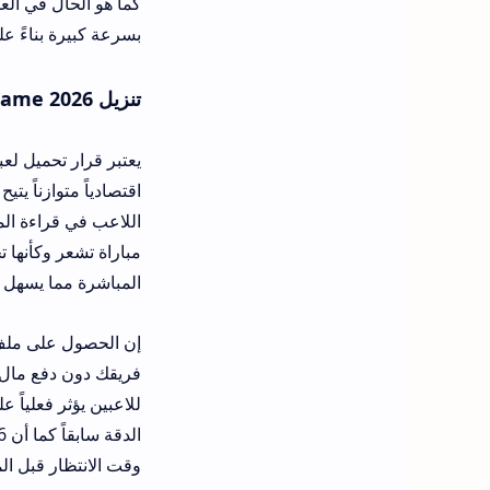
كما هو الحال في العن
بسرعة كبيرة بناءً عل
تنزيل ufl soccer game 2026 للاندرويد وللايفون
اللاعب في قراءة الم
مباراة تشعر وكأنها ت
المباشرة مما يسهل 
للاعبين يؤثر فعلياً 
وقت الانتظار قبل ا