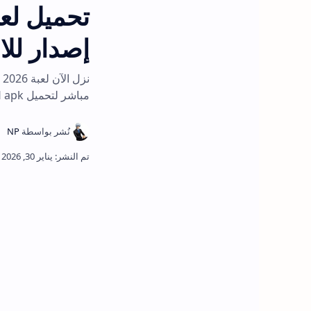
إصدار للاندر
مباشر لتحميل ufl apk للاندرويد وiOS.