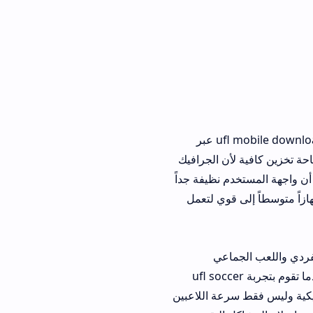
عملية الحصول على اللعبة بسيطة ولا تتطلب تعقيدات تقنية كبيرة حيث يمكن إيجاد ملف ufl mobile download عبر
احة تخزين كافية لأن الجرافيك
 لا بأس بها بمجرد اكتمال تثبيت ufl soccer game 2026 apk ستجد أن واجهة المستخدم نظيفة جداً
هازاً متوسطاً إلى قوي لتعمل
عددة منها اللعب الفردي واللعب الجماعي
التنافسي ونظام التصنيف العالمي الذي يضعك في مواجهة لاعبين من مستواك الحقيقي عندما تقوم بتجربة ufl soccer
تكتيكية وليس فقط سرعة اللاعبين