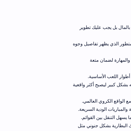
كنك شراء الفوز بالمال بل يجب عليك تطوير
 في ufl mobile 2026 مبهر جداً بفضل استخدام محرك Unreal Engine المتطور الذي يظهر تفاصيل وجوه
 والمهارة لضمان متعة
ن وحراس المرمى في ufl soccer game apk تم تحسينه بشكل كبير ليصبح أكثر واقعية
ع الواقع الكروي العالمي.
ك البطارية بشكل جنوني مثل