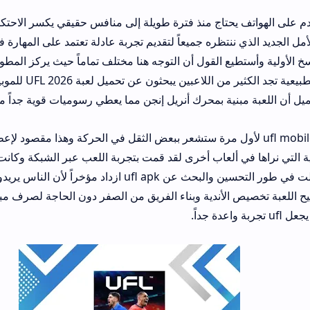
Mobi هي الأمل الجديد الذي ننتظره جميعاً لتقديم تجربة عادلة تعتمد على المه
خ الأولية وأستطيع القول أن التوجه هنا مختلف تماماً حيث يركز المطور
وتحركات اللاعبين الط
يل أن اللعبة مبنية بمحرك أنريل إنجن مما يعطي رسوميات قوية جداً مقا
عند تشغيل ufl mobile game لأول مرة ستشعر ببعض الثقل في الحركة وهذا مقصود
ة التي نراها في ألعاب أخرى لقد قمت بتجربة اللعب عبر الشبكة وكان
مفاجئ لنسخة ما زالت في طور التحسين والبحث عن ufl apk
يح اللعبة تخصيص الأندية وبناء الفريق من الصفر دون الحاجة لصرف م
اعدة جداً.