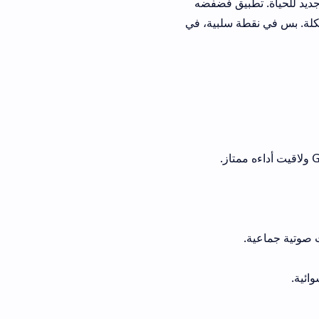
ق فضفضه
لبية، في