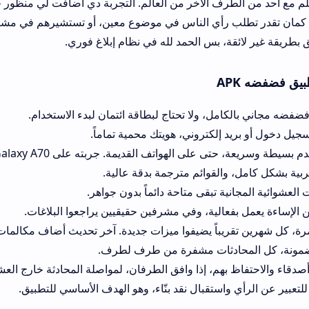
 الآخر من العالم. التجربة دي أضافت لي منظور جديد للحياة. تطبي
ي الناس في موضوع معين، أو تستشيرهم في مشكلة. بس في نقطة س
 بس الحمد لله في نظام إبلاغ فوري.
، ولا تحتاج لبطاقة ائتمان لبدء الاستخدام.
إلكتروني، هويتك محمية تماماً.
ف القديمة. جربته على Galaxy A70 ولاقيت أداءه ممتاز.
القوائم مترجمة بدقة عالية.
 تبقى متاحة دائماً بدون جواهر.
عالية، وفي مشرفين حقيقيين يراجعوا البلاغات.
باً يضيفوا ميزات جديدة. آخر تحديث أضاف مكالمات صوتية جماعية.
ثات مشفرة من طرف لطرف.
م، إذا وافق الطرفان، لمواصلة المحادثة خارج العشوائية.
استقبال نقد بنّاء، وهو الهدف الأساسي للتطبيق.