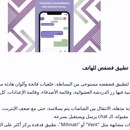
هاتف
وحى من البساطة، خلفيات فاتحة وألوان هادئة مريحة للعين. القوائم
 العشوائية، وقائمة الأصدقاء، وقائمة الإعدادات. كل شيء في متناول ال
مقارنة بتطبيقات مشابهة مثل "Vent" أو "Mihnati"، تطبيق فدفدة يركز أكثر على الجانب الإن