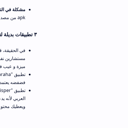
مشكلة في التحميل:
إذا واجهت خ
apk من مصدر موثوق، أو نظف الكاش في جهازك.
٣ تطبيقات بديلة لتطبيق فضفضه
مستشارين نفسيين بشكل مجهول، ل
ميزة و عيب في نفس الوقت. "Ana" أكثر احترافية، لكنه مو بنفس العفوية.
تطبيق "Saraha" معر
فضفضه يعتمد على العشوائية مع ال
تطبيق "Whisper" ا
العربي لأنه يدعم العربية ومصمم 
ويعطيك محتوى أقرب لك.