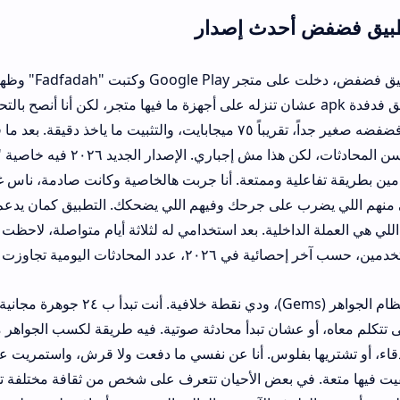
حدث إصدار
لما قررت أحمل تطبيق فضفض، دخلت على متجر Google Play وكتبت "adfadah
ور على تطبيق فدفدة apk عشان تنزله على أجهزة ما فيها متجر، لكن أنا أنصح بالتحميل من الم
الأمان. حجم تطبيق فضفضه صغير جداً، تقريباً ٧٥ ميجابايت، والتثبيت ما ياخذ دقيقة. بعد ما فتحته، طلب مني
اهتماماتي عشان يحسن المحادثات، لكن هذا مش إجباري. الإصدار الجديد ٢٠٢٦ فيه خاصية
ية وممتعة. أنا جربت هالخاصية وكانت صادمة، ناس غريبة تعطيك رأيها 
على جرحك وفيهم اللي يضحكك. التطبيق كمان يدعم المحادثات الصوتي
الميزة تحتاج جواهر، اللي هي العملة ا
 تجاوزت ٢٠ مليون محادثة.
التطبيق يعتمد على نظام الجواهر (Gems)، ودي نقطة خلافية. أنت تبدأ ب ٢٤ جوهرة مجانية،
شان تبدأ محادثة صوتية. فيه طريقة لكسب الجواهر مجاناً عن طريق مش
فلوس. أنا عن نفسي ما دفعت ولا قرش، واستمريت على المحادثات العشو
بعض الأحيان تتعرف على شخص من ثقافة مختلفة تماماً، تتبادل معه الأف