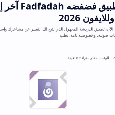
تحميل تطبيق فضفضه Fadfadah آخر إصدار
2
 المجهول الذي يتيح لك التعبير عن مشاعرك واستقبال نقد بنّاء. محاد
ية تامة. تطب