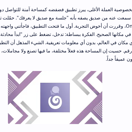
غلى، يبرز تطبيق فضفضه كمساحة آمنة للتواصل دون قيود الهوية. شدن
صديق يصفه بأنه "جلسة مع صديق لا يعرفك". حمّلت تطبيق فضفضه على
، وقررت أن أخوض التجربة. أول ما فتحت التطبيق، فاجأتني واجهته النظيفة والمرتب
. الفكرة ببساطة: تدخل، تضغط على زر "ابدأ محادثة"، ويتم ربطك بش
ون أي معلومات تعريفية. الشيء المذهل أن التطبيق لا يطلب منك حت
حة هذه فعلاً مختلفة، ما فيها تصنع ولا مجاملات، مجرد كلام فاضح صاد