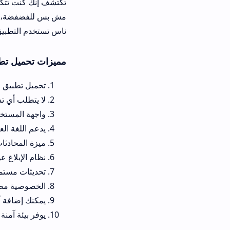
تكتشف إنك كنت تتكلم مع أحد من الطرف
مش بس للفضفضة، كمان تقدر تطلب رأ
ناس تستخدم التطبيق بطريقة غير لائقة،
مميزات تحميل تطبيق فضفضه APK
تحميل تطبيق فضفضه مجاني بالكامل
لا يتطلب أي تسجيل دخول أو بريد 
واجهة المستخدم بسيطة وسريعة، حتى على الهوات
يدعم اللغة العربية بشكل كامل، و
ميزة المحادثات العشوائية المجانية
نظام الإبلاغ عن الإساءة يعمل بف
تحديثات مستمرة، كل شهرين تقري
الخصوصية مضمونة، كل المحاد
يمكنك إضافة أصدقاء والاحتفاظ به
يوفر بيئة آمنة للتعبير عن الرأي و