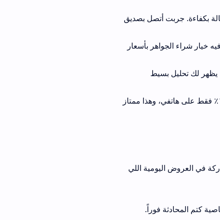
echo  شغالة بكفاءة. جربت أتصل بصديق
هر بأسعار
 بسيط
طارية نزلت ١٨٪ فقط على هاتفي، وهذا ممتاز
ومية اللي
وراً.