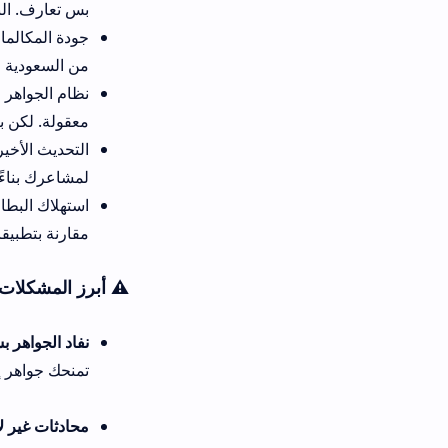
بس تعارف. الناس هنا جاية تبح
من السعودية وكان واضحاً وكأنه 
نظام الجواهر فيه شفافية، كل عم
معقولة. لكن بالنسبة لي، استمتعت ب
لمشاعرك بناءً على كلماتك في الم
مقارنة بتطبيقات ثانية.
⚠️ أبرز المشكلات الشائعة وحلولها
نفاد الجواهر بسرعة:
الحل الأفضل 
تمنحك جواهر إضافية. أنا شخصياً ك
محادثات غير لائقة:
لا تتردد في اس