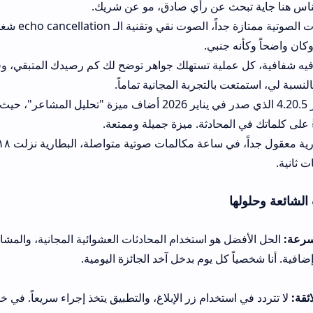
ث عن رأي صادق، مو عن شريك.
جودة المكالمات الصوتية ممتازة جداً، الصوت نقي وتقنية الـ cancellation
جنبي.
لية تستهلك جواهر توضح لك كم رصيدك المتبقي، وفيه خيار شراء الجوا
التجربة المجانية تماماً.
التحديث الأخير 4.20.5 الذي صدر في يناير 2026 أضاف ميزة "تحليل المشاعر"، حيث يظهر لك تحليل
حادثة. ميزة جميلة وممتعة.
استهلاك البطارية معقول جداً، في ساعة مكالمات صوتية متواصلة، الب
هو استخدام المحادثات العشوائية المجانية، والمشاركة في العروض الي
ل يوم بدخل آخد الجائزة اليومية.
تخدام زر الإبلاغ، والتطبيق يتخذ إجراء سريعاً. في خاصية كتم المحادثة ف