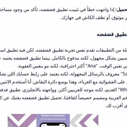
طأ في تثبيت تطبيق فضفضه، تأكد من وجود مساحة كافية، وحاول تحم
في الحقيقة، قلة من التطبيقات تقدم نفس تجربة تطبيق 
كنه مدفوع بالكامل. بينما تطبيق فضفضه يعتمد على مجتمع المستخد
وف بالرسائل المجهولة، لكنه يعتمد على رابط حسابك اللي تشاركه مع أصدقائك. ب
غرباء، وهذا يوسع دائرة النقاش. أنا أستخدم الاثنين، لكن فضفضه أعم
لقديم، لكنه موجه للغربيين أكثر، وواجهته بالانجليزي. تطبيق فدفدة ينافس بقوة في 
خصيصاً لثقافتنا. تحميل تطبيق فضفضه يغنيك عن كثير من التطبيقات ال