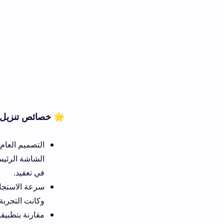
🌟 خصائص تنزيل تطبيق فضفض لل
التصميم العام لتطبيق فضفضه مست
الشاشة الرئيسية فيها زر الدردشة
في تعقيد.
وكانت التجربة مقبولة، الـ chat يرسل ويستقبل بسرعة.