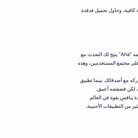
يل فدفدة
فضفضه. لكن فيه تطبيق اسمه "Ana" يتيح لك التحدث مع
مين، وهذه
ينما تطبيق
ق.
العالم
أجنبية،