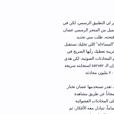
F" وظهر لي التطبيق الرسمي. لكن في
تجر الرسمي عشان
 تحديد
 "المساءلة" اللي تخليك تستقبل
الصريح في
ة، لكن هذي
لداخلية. بعد استخدامي له لثلاثة أيام متواصلة، لاحظت إن الـ server استجابته سريعة
 تقدر تستخدمها عشان تختار
اهدة
ائية
كار، ثم