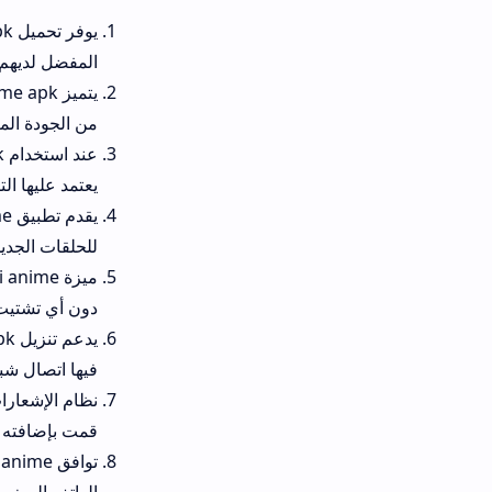
يوفر ت
المفضل لديهم بسرعة ودون تعقي
يتميز nime apk
من الجودة المنخفضة وحتى دقة HD العالية.
عند 
يعتمد عليها التطبيق في توزيع ال
يقدم تطبيق 
للحلقات الجديدة فور صدورها.
ميزة hi anime بدو
دون أي تشتيت خارجي مزعج.
يدعم ت
فيها اتصال شبكي جيد.
قمت بإضافته للمفضلة.
توافق hi anime لل
الهاتف الصغيرة إلى الشاشة الكب