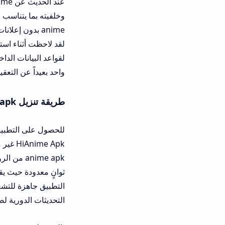
عند الحديث عن 
anime بدون إعلانات في بعض النس
لقد لاحظت أثناء استخدامي للتطبيق أن
واحد بعيداً عن التعقيدات التقنية المعتاد
طريقة تنزيل hi anime apk وتثبيته
للحصول على التطبيق يجب عليك أولاً ال
anime apk من الروابط المو
ثوانٍ معدودة حيث يقوم معالج التثبيت
التطبيق جاهزة للتشغيل ويمكنك البدء 
التحديثات الدورية لضمان استمرار عمل hi anime apk آخر إصدار بكفاءة عالية وتجنب أي توقف مفاجئ في الخ