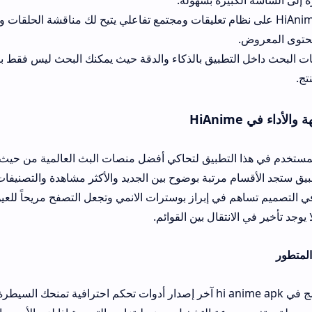
HiAnim على نظام تعليقات ومجتمع تفاعلي يتيح لك مناقشة الحلقات ومعرفة آراء الم
تطبيق بالذكاء والدقة حيث يمكنك البحث ليس فقط بالاسم بل بالتصنيف 
لتطبيق لتحاكي أفضل منصات البث العالمية من حيث السلاسة والترتي
مرتبة بوضوح بين الجديد والأكثر مشاهدة والتصنيفات المختلفة، كما أن 
ي إبراز بوسترات الانمي وتجعل التصفح مريحاً للعين لفترات طويلة. ا
تقال بين القوائم.
يمتلك المشغل المدمج في hi anime apk آخر إصدار أدوات تحكم احترافية تمنحك السيطرة الكاملة على