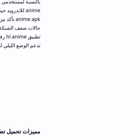
anime apk تأكد من وجود مس
حالات ضعف الشبكة حيث يقوم بتقليل ال
تطبيق hi anime رفيقاً مث
تدعم الوضع الليلي لتقليل إجهاد العين 
مميزات تحميل تطبيق HiAnime لمشاهدة الانمي