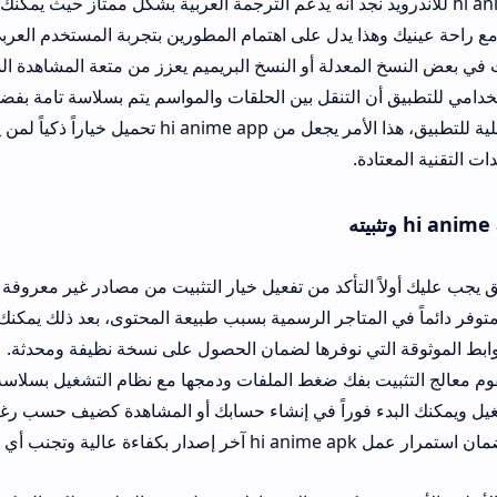
hi anime للاندرويد نجد أنه يدعم الترجمة العربية بشكل ممتاز حيث يمكنك تعديل حجم الخط
خ المعدلة أو النسخ البريميم يعزز من متعة المشاهدة المتواصلة دون انق
 التنقل بين الحلقات والمواسم يتم بسلاسة تامة بفضل التصميم البرمج
لقواعد البيانات الداخلية للتطبيق، هذا الأمر يجعل من hi anime app تحميل خياراً ذكياً لمن ي
ة.
تأكد من تفعيل خيار التثبيت من مصادر غير معروفة في إعدادات الأمان
ثوقة التي نوفرها لضمان الحصول على نسخة نظيفة ومحدثة. عملية التثبيت لا
 بفك ضغط الملفات ودمجها مع نظام التشغيل بسلاسة، بعد التثبيت ستجد
فوراً في إنشاء حسابك أو المشاهدة كضيف حسب رغبتك، من المهم جداً 
دمات.