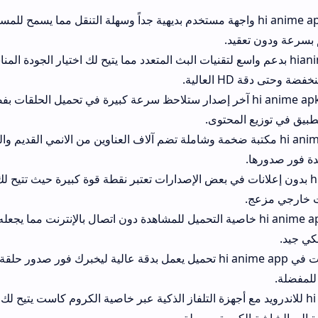
حميل hi anime apk واجهة مستخدم بديهية جداً وسهلة التنقل مما يسمح للمستخدمين بالوص
د.
hia بدعم واسع لتقنيات البث المتعدد مما يتيح لك اختيار الجودة المناسبة لسرعة الإنت
استخدام hi anime apk آخر إصدار ستلاحظ سرعة كبيرة في تحميل الحلقات بفضل السيرفرات ا
محتوى.
hi anime مكتبة ضخمة وشاملة تضم آلاف العناوين من الانمي القديم والحديث مع تحديثا
ن إعلانات في بعض الإصدارات تعتبر نقطة قوة كبيرة حيث تتيح لك التركيز في ال
نزيل hi anime apk خاصية التحميل للمشاهدة دون اتصال بالإنترنت مما يجعله مثالياً للأوقات ا
نظام الإشعارات في hi anime app تحميل يعمل بدقة عالية ليخبرك فور صدور حلقة جديدة من الان
اندرويد مع أجهزة التلفاز الذكية عبر خاصية الكروم كاست يتيح لك نقل تجربة ال
يرة بسهولة.