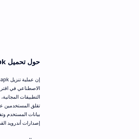
حول تحميل hi anime apk آخر إصدار
إن عملية 
الاصطناعي في اقتراح المحتوى المناسب
التطبيقات المجانية، لقد قمت بتحليل ح
بيانات المستخدم وتفضيلاته مما يجعله 
إصدارات أندرويد القديمة مما يعني أ