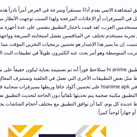
قدم أداءً مستقراً وسرعة في العرض أمراً نادراً هذه الأيام خاصة مع ك
التي تعاني من
قد قمت باختبار التطبيق بنفسي على عدة أجهزة مختلفة الأداء ولاح
مستخدم تختلف عن المنافسين بفضل استجابته السريعة وواجهته النظيفة التي ت
 هذا الإصدار هو تحسين برمجيات التخزين المؤقت مما يقلل من التقطع أث
 أمر بحث عنه الكثيرون طويلاً في تطبيقات البث المباشر.
ا تقوم بتثبيت تطبيق hi anime ستلاحظ فوراً أنه تم تصميمه بعناية ليكون خفيفاً على موارد الهاتف ولا
ات الأخرى التي تعمل في الخلفية وتستنزف المعالج، من خلال خبرتي ا
أن المطورين ركزوا في hianime apk على تحسين أكواد جافا وربطها بسيرفرات سحابية قوية تضمن تدفق 
ة يتم تحديثها تلقائياً دون الحاجة لتحديث التطبيق نفسه باستمرار وهذا
ما أن توافق التطبيق مع مختلف أحجام الشاشات يجعله خياراً ممتازاً 
ً.