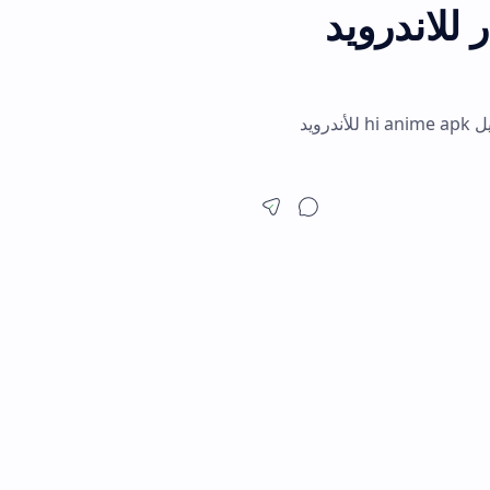
درويد
حمّل تطبيق HiAnime Apk الآن واستمتع بمكتبة انمي ضخمة ومترجمة. اكتشف طريقة تنزيل hi anime apk للأندرويد