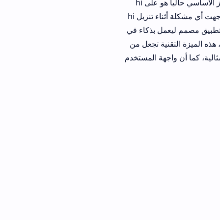
بالنسبة لمستخدمي الأنظمة الأخرى قد يكون هناك تساؤلات حول توفر التطبيق ولكن التركيز الأساسي حالياً هو على hi
anime للاندرويد حيث يتمتع النظام بمرونة تسمح بتثبيت التطبيقات الخارجية بسهولة، إذا واجهت أي مشكلة أثناء تنزيل hi
مل بذكاء في
ية تجعل من
واجهة المستخدم