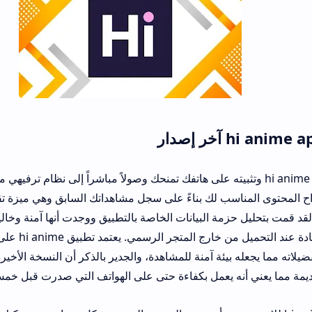
تنزيل hi anime apk وتثبيته على هاتفك تمنحك وصولاً مباشراً إلى نظام ترفيهي متكامل يعتمد ع
 لك بناءً على سجل مشاهداتك السابق وهي ميزة تقنية متقدمة لا نراها 
زمة البيانات الخاصة بالتطبيق ووجدت أنها آمنة وخالية من الملفات الض
تقلق المستخدمين عادة عند التحميل من خارج المتجر الرسمي. يعتمد تطبيق
بيئة آمنة للمشاهدة، والجدير بالذكر أن النسخة الأخيرة عالجت مشاكل 
نه يعمل بكفاءة حتى على الهواتف التي صدرت قبل خمس سنوات.