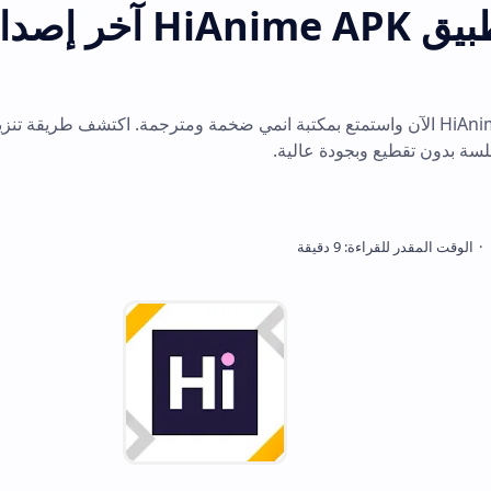
تحميل تطبيق HiAnime APK آخر إصدار للان
جودة عالية.