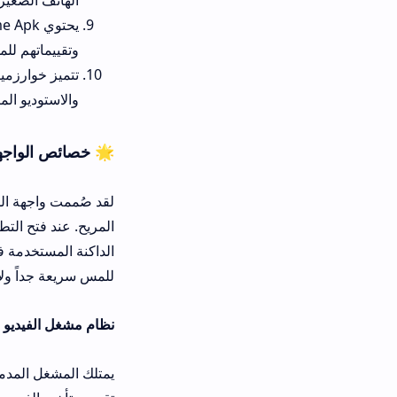
يحتوي e Apk
وتقييماتهم للمحتوى المعروض.
تتميز خوارزميات البحث داخل ال
والاستوديو المنتج.
🌟 خصائص الواجهة والأداء في HiAnime
لقد صُممت واجهة المستخدم في هذا ا
المريح. عند فتح التطبيق ستجد الأقسام 
الداكنة المستخدمة في التصميم تساهم ف
للمس سريعة جداً ولا يوجد تأخير في الان
نظام مشغل الفيديو المتطور