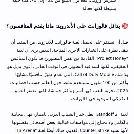
سيرفر أوروبي، فعلاً نزل البينغ من 120 إلى 70. هذه حيلة
بسيطة لكنها فعالة.
🎯 بدائل فالورانت على الأندرويد: ماذا يقدم المنافسون؟
قبل أن تستقر على تحميل لعبة فالورانت للاندرويد، من المفيد أن
تلقي نظرة على الخيارات الأخرى المتاحة. البعض يرى أن لعبة
"Project Honey" القادمة من نفس المطورين قد تكون المنافس
الحقيقي، لكنها لسه قيد التطوير. في الوقت الحالي، أقوى بديل هو
بلا شك Call of Duty Mobile، التي تقدم طورًا تنافسيًا مشابهًا
وأكثر من 100 مليون مستخدم نشط حول العالم حسب إحصائيات
2026. تجربة اللعب فيها أسرع وأكثر حماسًا، لكنها تفتقر للعمق
التكتيكي الموجود في فالورانت.
لعبة "Standoff 2" تظل خيار الشباب العربي بامتياز، فهي مجانية
بالكامل ولا تحتاج إلى مواصفات خيالية. بعض أصدقائي يفضلونها
لأنها تشبه Counter Strike القديم. هناك أيضًا لعبة "T3 Arena"