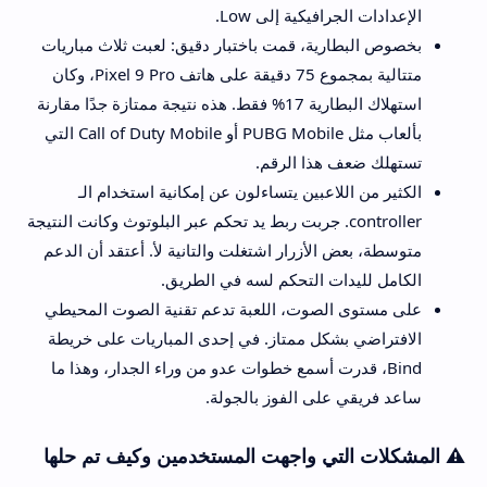
الإعدادات الجرافيكية إلى Low.
بخصوص البطارية، قمت باختبار دقيق: لعبت ثلاث مباريات
متتالية بمجموع 75 دقيقة على هاتف Pixel 9 Pro، وكان
استهلاك البطارية 17% فقط. هذه نتيجة ممتازة جدًا مقارنة
بألعاب مثل PUBG Mobile أو Call of Duty Mobile التي
تستهلك ضعف هذا الرقم.
الكثير من اللاعبين يتساءلون عن إمكانية استخدام الـ
controller. جربت ربط يد تحكم عبر البلوتوث وكانت النتيجة
متوسطة، بعض الأزرار اشتغلت والتانية لأ. أعتقد أن الدعم
الكامل لليدات التحكم لسه في الطريق.
على مستوى الصوت، اللعبة تدعم تقنية الصوت المحيطي
الافتراضي بشكل ممتاز. في إحدى المباريات على خريطة
Bind، قدرت أسمع خطوات عدو من وراء الجدار، وهذا ما
ساعد فريقي على الفوز بالجولة.
⚠️ المشكلات التي واجهت المستخدمين وكيف تم حلها