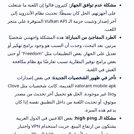
مشكلة عدم توافق الجهاز:
كثيرون قالوا إن اللعبة ما شتغلت
على أجهزتهم. الحل كان بسيطًا: تحديث نظام الأندرويد إلى
آخر إصدار وتثبيت حزمة الـ Vulkan API المتوفرة على متجر
اللعب.
الطرد المفاجئ من المباراة:
هذه المشكلة واجهتني شخصيًا
مرتين. بعد البحث، وجدت أن السبب هو وجود برامج تهكير أو
تعديل على الجهاز. بعض التطبيقات مثل "Freedom" أو حتى
بعض برامج توفير البطارية تسبب تعارضًا مع نظام مكافحة
الغش في اللعبة.
تأخر في ظهور الشخصيات الجديدة:
في بعض إصدارات
valorant mobile apk القديمة، كانت شخصيات مثل Clove
وIso غير موجودة. الحل هو تحميل آخر تحديث من مصدر
موثوق، أو تحديث اللعبة من داخل التطبيق نفسه إذا كان
يدعم هذه الميزة.
مشكلة الـ high ping:
بعض اللاعبين في الدول العربية
يشتكون من ارتفاع البينغ. جربت استخدام VPN واختيار