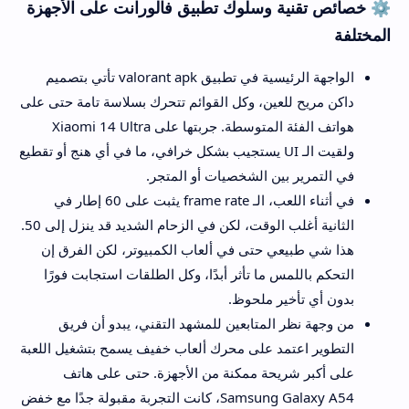
⚙️ خصائص تقنية وسلوك تطبيق فالورانت على الأجهزة
المختلفة
الواجهة الرئيسية في تطبيق valorant apk تأتي بتصميم
داكن مريح للعين، وكل القوائم تتحرك بسلاسة تامة حتى على
هواتف الفئة المتوسطة. جربتها على Xiaomi 14 Ultra
ولقيت الـ UI يستجيب بشكل خرافي، ما في أي هنج أو تقطيع
في التمرير بين الشخصيات أو المتجر.
في أثناء اللعب، الـ frame rate يثبت على 60 إطار في
الثانية أغلب الوقت، لكن في الزحام الشديد قد ينزل إلى 50.
هذا شي طبيعي حتى في ألعاب الكمبيوتر، لكن الفرق إن
التحكم باللمس ما تأثر أبدًا، وكل الطلقات استجابت فورًا
بدون أي تأخير ملحوظ.
من وجهة نظر المتابعين للمشهد التقني، يبدو أن فريق
التطوير اعتمد على محرك ألعاب خفيف يسمح بتشغيل اللعبة
على أكبر شريحة ممكنة من الأجهزة. حتى على هاتف
Samsung Galaxy A54، كانت التجربة مقبولة جدًا مع خفض