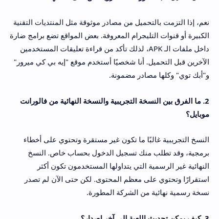
نعم، إذا التزمت بالتحميل من مصادر موثوقة مثل المنتديات التقنية
الكبيرة أو قنوات التليجرام المعروفة. بعض المواقع تضع برامج ضارة
داخل ملفات الـ APK، لذلك تأكد من قراءة تعليقات المستخدمين
الآخرين قبل التحميل. أنا شخصيًا أستخدم موقع "إيه بي كي ميرور"
و"أبك توي" وكلها مصادر مضمونة.
2. ما الفرق بين النسخة التجريبية والنسخة النهائية من فالورانت
موبايل؟
النسخ التجريبية غالبًا ما تكون غير مستقرة وتحتوي على أخطاء
برمجية، وقد تطلب منك تسجيل الدخول بحساب خاص. النسخ
النهائية غير الرسمية التي يتداولها المستخدمون تكون أكثر
استقرارًا وتحتوي على معظم المحتوى. لكن حتى الآن لم تصدر
نسخة رسمية نهائية من الشركة المطورة.
3. كيف يمكن تحديث اللعبة إلى آخر إصدار؟