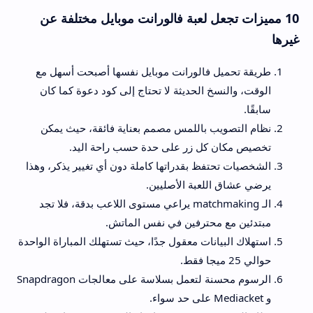
10 مميزات تجعل لعبة فالورانت موبايل مختلفة عن
غيرها
طريقة تحميل فالورانت موبايل نفسها أصبحت أسهل مع
الوقت، والنسخ الحديثة لا تحتاج إلى كود دعوة كما كان
سابقًا.
نظام التصويب باللمس مصمم بعناية فائقة، حيث يمكن
تخصيص مكان كل زر على حدة حسب راحة اليد.
الشخصيات تحتفظ بقدراتها كاملة دون أي تغيير يذكر، وهذا
يرضي عشاق اللعبة الأصليين.
الـ matchmaking يراعي مستوى اللاعب بدقة، فلا تجد
مبتدئين مع محترفين في نفس الماتش.
استهلاك البيانات معقول جدًا، حيث تستهلك المباراة الواحدة
حوالي 25 ميجا فقط.
الرسوم محسنة لتعمل بسلاسة على معالجات Snapdragon
و Mediacket على حد سواء.