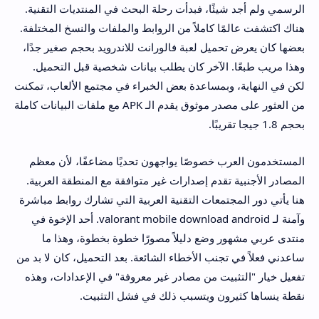
الرسمي ولم أجد شيئًا، فبدأت رحلة البحث في المنتديات التقنية.
هناك اكتشفت عالمًا كاملاً من الروابط والملفات والنسخ المختلفة.
بعضها كان يعرض تحميل لعبة فالورانت للاندرويد بحجم صغير جدًا،
وهذا مريب طبعًا. الآخر كان يطلب بيانات شخصية قبل التحميل.
لكن في النهاية، وبمساعدة بعض الخبراء في مجتمع الألعاب، تمكنت
من العثور على مصدر موثوق يقدم الـ APK مع ملفات البيانات كاملة
بحجم 1.8 جيجا تقريبًا.
المستخدمون العرب خصوصًا يواجهون تحديًا مضاعفًا، لأن معظم
المصادر الأجنبية تقدم إصدارات غير متوافقة مع المنطقة العربية.
هنا يأتي دور المجتمعات التقنية العربية التي تشارك روابط مباشرة
وآمنة لـ valorant mobile download android. أحد الإخوة في
منتدى عربي مشهور وضع دليلاً مصورًا خطوة بخطوة، وهذا ما
ساعدني فعلاً في تجنب الأخطاء الشائعة. بعد التحميل، كان لا بد من
تفعيل خيار "التثبيت من مصادر غير معروفة" في الإعدادات، وهذه
نقطة ينساها كثيرون ويتسبب ذلك في فشل التثبيت.