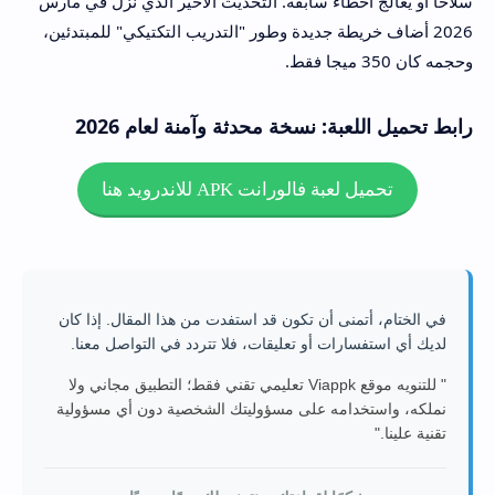
سلاحًا أو يعالج أخطاء سابقة. التحديث الأخير الذي نزل في مارس
2026 أضاف خريطة جديدة وطور "التدريب التكتيكي" للمبتدئين،
وحجمه كان 350 ميجا فقط.
رابط تحميل اللعبة: نسخة محدثة وآمنة لعام 2026
تحميل لعبة فالورانت APK للاندرويد هنا
في الختام، أتمنى أن تكون قد استفدت من هذا المقال. إذا كان
لديك أي استفسارات أو تعليقات، فلا تتردد في التواصل معنا.
" للتنويه موقع Viappk تعليمي تقني فقط؛ التطبيق مجاني ولا
نملكه، واستخدامه على مسؤوليتك الشخصية دون أي مسؤولية
تقنية علينا."