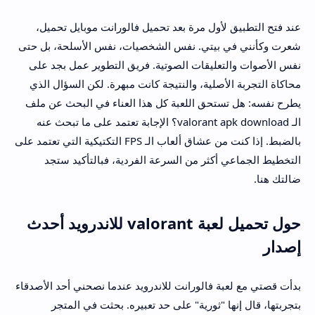
عند فتح التطبيق لأول مرة بعد تحميل فالورانت موبايل تحميل،
شعرت وكأنني في بيتي. نفس الشخصيات، نفس الأسلحة، بل حتى
نفس الأصوات والتعليقات الصوتية. فريق التطوير عمل بجد على
محاكاة التجربة الأصلية، والنتيجة كانت مبهرة. لكن السؤال الذي
يطرح نفسه: هل تستحق اللعبة كل هذا العناء في البحث عن ملف
الـ valorant apk download؟ الإجابة تعتمد على ما تبحث عنه
بالضبط. إذا كنت من عشاق ألعاب الـ FPS التكتيكية التي تعتمد على
التخطيط الجماعي أكثر من السرعة الفردية، فبالتأكيد ستجد
ضالتك هنا.
حول تحميل لعبة valorant للاندرويد أحدث
إصدار
بدأت قصتي مع لعبة فالورانت للاندرويد عندما نصحني أحد الأصدقاء
بتجربتها، قال إنها "ثورية" على حد تعبيره. بحثت في المتجر