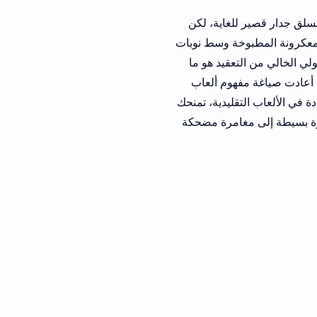
لغاية، لكن
خة وسط نوبات
عقيد هو ما
فهوم ألعاب
قليدية، تمنحك
امرة مضحكة