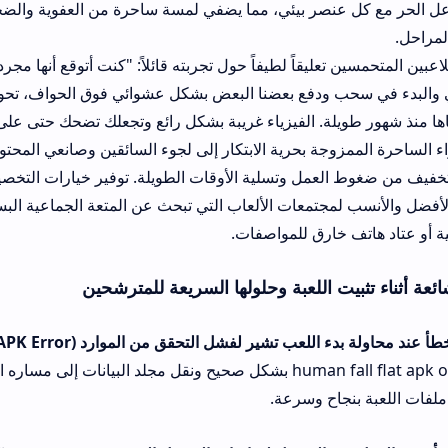
نصر بيئي، مما يضفي لمسة ساحرة من العفوية والضحك الهستيري الذي 
عليقاً لطيفاً حول تجربته قائلاً: "كنت أتوقع أنها مجرد لعبة ألغاز عادية
ودفع بعضنا البعض بشكل عشوائي فوق الحواف، تحولت التجربة إلى أك
ة. الفيزياء غريبة بشكل رائع وتجعلك تضحك حتى على أخطائك وسقوط
وجة بحرية الابتكار إلى لجوء السائقين وصانعي المحتوى والمشجعين إلى 
عمل وتسلية الأوقات الطويلة. توفير خيارات التخصيص والخرائط الإبد
لمجتمعات الألعاب التي تبحث عن المتعة الجماعية البسيطة التي لا تتط
خارق للمواصفات.
ت اللعبة وحلولها السريعة للمترشحين
عب تشير لفشل التحقق من الموارد (XAPK Error):
تأكد من القي
تنزيل لعبة human fall flat apk obb بشكل صحيح ونقل مجلد البيانات إلى مساره المخصص داخ
اح وسرعة.