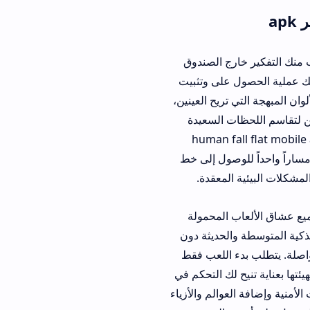
رج الصندوق
 على وتثبيت
ي تريح العينين،
ت السعيدة
human fall flat mobile apk 
وصول إلى خط
المعقدة.
اق الألعاب المحمولة
الحديثة دون
 اللعب فقط
لك التحكم في
والم والأزياء