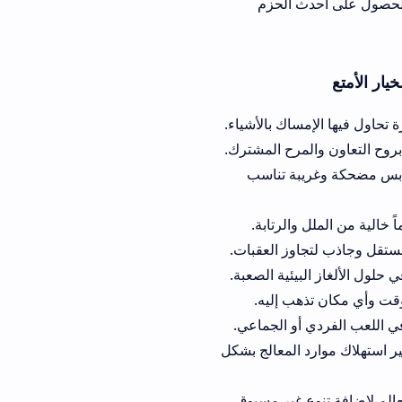
human fa للحصول على أحدث الحزم
اك بالأشياء.
مرح المشترك.
بة تناسب
الرتابة.
وز العقبات.
يئية الصعبة.
هب إليه.
أو الجماعي.
 المعالج بشكل
 غير مسبوق