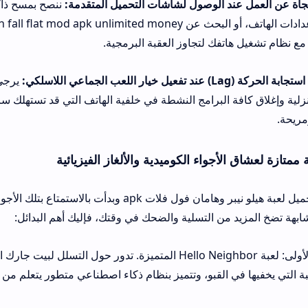
د الوصول لشاشات التحميل المتقدمة:
ننصح بمسح ذاكرة التخزين المؤق
بالكامل من إعدادات الهاتف، أو البحث عن ted money
تفك لتجاوز العقبة البرمجية.
يرجى التأكد من استقر
ة البرامج النشطة في خلفية الهاتف التي قد تستهلك سرعة البيانات لتح
أجواء الكوميدية والألغاز الفيزيائية
إذا كنت قد أتممت تحميل لعبة هيلو نيبر وهامان فول فلات apk وبدأت بالاستمتاع بتلك الأجواء ا
ن التسلية والضحك في وقتك، فإليك أهم البدائل:
اللعبة البديلة الأولى: لعبة Hello Neighbor المتميزة. تدور حول التسلل لبيت جارك الغامض وال
 القبو، وتتميز بنظام ذكاء اصطناعي متطور يتعلم من حركاتك ويفاجئك دا