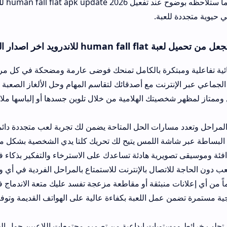
المبتكرة دورياً، وهو ما ستلاحظه بوضوح عند تفعيل ll flat apk update 2026
عبة.
الخيار الأمتع
تكرة بالكامل تمنحك فوضى عارمة ومضحكة في كل مرة تحاول فيها الإمس
نترنت مع أصدقائك لتقاسم المهام وحل الألغاز الصعبة بروح التعاون وال
يتك الهلامية من خلال تلوين جسدها أو إلباسها ملابس مضحكة وغري
ارات الحل المتاحة يضمن لك تجربة لعب متجددة دائماً خالية من الملل و
شة اللمس يتيح لك تحريك كلتا يدي الشخصية بشكل مستقل وجاذب لتجا
رية هادئة تساعدك على الاسترخاء والتفكير بذكاء في حلول الألغاز الب
لاتصال بالإنترنت للاستمتاع بالمراحل الفردية في أي وقت وأي مكان تذ
ت منبثقة أو مقاطعة مزعجة تفسد عليك متعة الاندماج في اللعب الفردي 
مل اللعبة بكفاءة عالية على الهواتف القديمة وتوفير استهلاك موارد
تويات إبداعية من تصميم مجتمعات اللاعبين حول العالم لإضافة تنوع