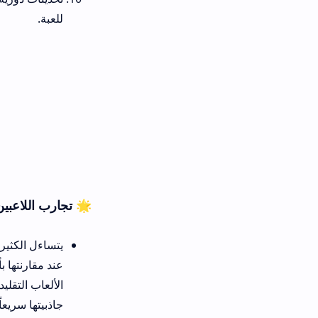
للعبة.
🌟 تجارب اللاعبين: متعة اللعب ا
يتساءل الكثير من عشاق الألعاب 
عند مقارنتها بألعاب المنصات ال
الألعاب التقليدية تجبرك على ا
جاذبيتها سريعاً بعد إتمامها للم