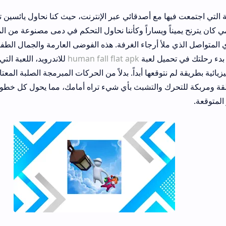
فيها مع أصدقائي عبر الإنترنت، حيث كنا نحاول يائسين تسلق جدار قصير ل
اً ويساراً وكأننا نحاول التحكم في دمى مصنوعة من المعكرونة المطبو
أ أرجاء الغرفة. هذه الفوضى العارمة والجمال الطفولي الخالي من الت
ميل لعبة
human fall flat apk
للاندرويد، اللعبة التي أعادت صياغة م
نتوقعها أبداً. بدلاً من الحركات المبرمجة الصلبة المعتادة في الألعاب الت
حرك والتشبث بأي شيء تراه أمامك، مما يحول كل خطوة بسيطة إلى مغ