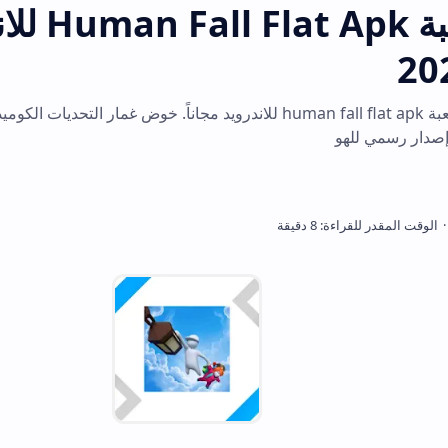
تحميل لعبة Human Fall Flat Apk للاند
ابدأ الآن في تحميل لعبة human fall flat apk للاندرويد مجاناً. خوض غمار التحديات الكوميدية والألغاز 