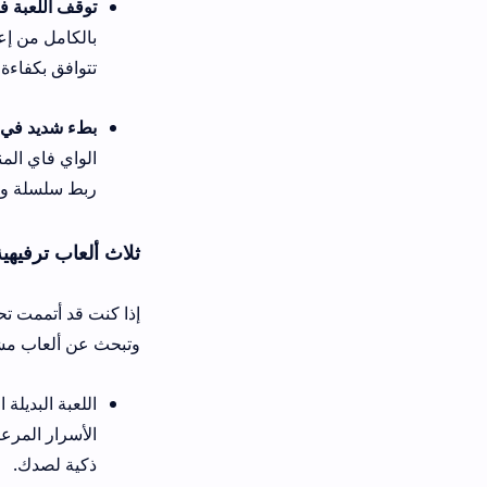
توقف اللعبة فجأة عن العمل عن
تتوافق بكفاءة مع نظام تشغيل ها
بطء شديد في استجابة الحركة (Lag) عند تفعيل خيار اللعب الجماعي اللاسلكي:
الواي فاي المنزلية وإغلاق كاف
ربط سلسلة ومريحة.
ثلاث ألعاب ترفيهية ممتازة لعشاق ال
وتبحث عن ألعاب مشابهة تضخ المزيد م
الأسرار المرعبة التي يخفيها في
ذكية لصدك.