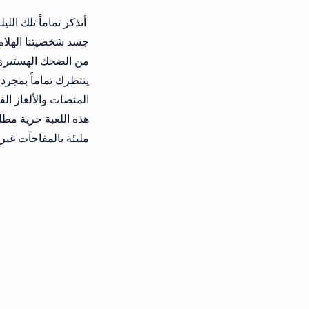
أتذكر تماماً تلك الليلة التي اجتمعت 
جسد شخصيتنا الهلامي كان يترنح يمين
من الضحك الهستيري المتواصل الذي مل
ينتظرك تماماً بمجرد بدء رحلتك في تح
المنصات والألغاز الفيزيائية بطريقة لم 
هذه اللعبة حرية مطلقة ومربكة للت
مليئة بالمفاجآت غير المتوقعة.