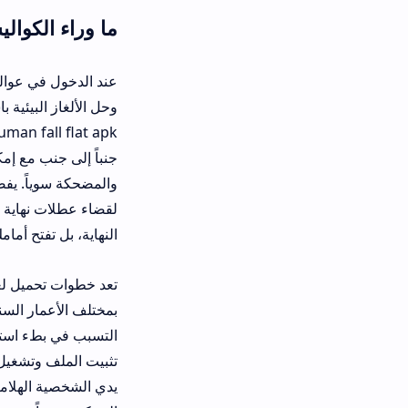
ما وراء الكواليس في تحميل لعبة human fall flat من م
عند الدخول في عوالم اللعبة المليئة 
وحل الألغاز البيئية باستخدام قوانين
man fall flat apk
جنباً إلى جنب مع إمكانية اللعب الجم
لقضاء عطلات نهاية أسبوع مليئة بالصح
النهاية، بل تفتح أمامك أبواب الابتكا
بمختلف الأعمار السنية. الملف البرم
التسبب في بطء استجابة نظام الهاتف 
تثبيت الملف وتشغيل واجهة اللعبة، حي
يدي الشخصية الهلامية بشكل منفصل وم