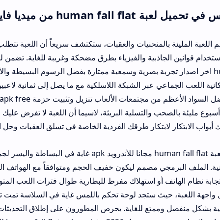
يديا فاير apk
بالمنحنيات والعقبات، ستكتشف سريعاً أن اللعبة تتطلب منك التفكير خا
 الجاذبية والفيزياء بطرق مضحكة وغريبة للغاية. تضمن لك عملية الحصول
hu اخر اصدار تجربة بصرية وسمعية ممتازة بفضل الرسوم البسيطة والألوان المبهجة الت
اعي عبر الشبكة اللاسلكية مع ما يصل إلى ثمانية لاعبين لتقاسم اللحظا
والمضحكة سوياً. يفضل السواد الأعظم من مجتمعات الألعاب تنزيل وتثبيت حزمة free
ب والتسلية البريئة، لاسيما أن اللعبة لا تفرض عليك مساراً واحداً لل
ر لابتكار طرقك الفردية الخاصة في تسلق العقبات وحل المشكلات البيئية 
تعد خطوات تحميل لعبة human fall flat مجانا للأندرويد apk غاية في البساطة واليسر لجميع عش
جي مصمم ليكون خفيف الحجم ومتوافقاً مع الهواتف الذكية المتوسطة و
أو استهلاك مفرط للبطارية طوال فترات اللعب المتواصلة. يتطلب بدء
ث ستجد لوحة تحكم باللمس غاية في السلاسة تمت تهيئتها بعناية تنيح 
متع للغاية. يحرص المطورون على إطلاق التحديثات الأمنية وإضافة الع