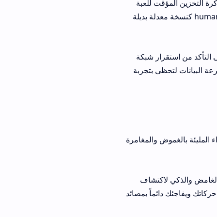
ت للعبة
human fall flat mod apk unlimi كنسخة معدلة بديلة
ار شبكة
ظى بتجربة
لمليئة بالغموض والمغامرة
ذكي لاكتشاف
ئماً بمصائد