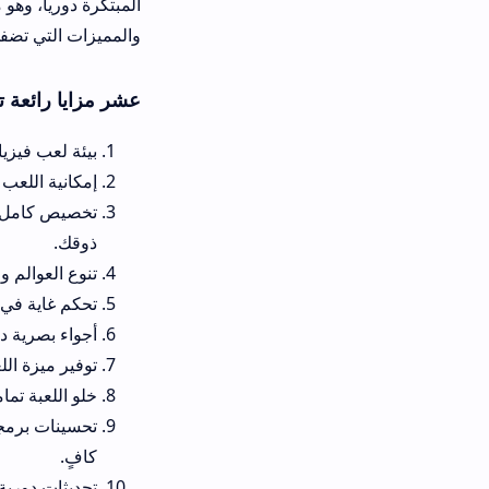
والمميزات التي تضفي حيوية متجددة لل
عشر مزايا رائعة تجعل من تحميل لعبة human fall flat للاندرويد اخر اصدار 
بيئة لعب فيزيائية تفاعلية ومب
إمكانية اللعب الجماعي عبر الإ
تخصيص كامل وممتاز لمظهر شخص
ذوقك.
تنوع العوالم والمراحل وتعدد مس
تحكم غاية في البساطة عبر شا
أجواء بصرية دافئة وموسيقى تصوي
توفير ميزة اللعب دون الحاجة ل
خلو اللعبة تماماً من أي إعلانا
تحسينات برمجية مستمرة تضمن ع
كافٍ.
تحديثات دورية تجلب خرائط ومس