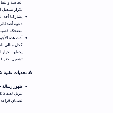
الخاصة والتفاعل الحر مع كل ع
تكرار تشغيل المراحل.
يشاركنا أحد اللاعبين المتحمسين ت
دعوة أصدقائي والبدء في سحب 
مضحكة قضيناها منذ شهور طويل
أدت هذه الأجواء الساحرة الممز
كحل مثالي للتخفيف من ضغوط ال
يجعلها الخيار الأفضل والأنسب 
تشغيل احترافية أو عتاد هاتف 
⚠️ تحديات تقنية شائعة أثناء تثبي
ظهور رسالة خطأ عند محاولة بدء الل
لضمان قراءة ملفات اللعبة بنج