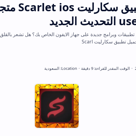
تنزيل تطبيق سكارليت Scarlet ios متجر
يدة على جهاز الايفون الخاص بك؟ هل تشعر بالقلق لأنها غير متوفرة ع
Scar