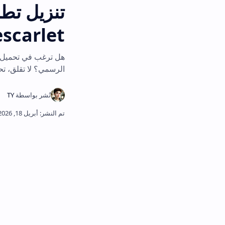
usescarlet التحديث الجديد
هل ترغب في تحميل تطبيقات وبرامج جد
الرسمي؟ لا تقلق، تحميل تطبيق سكارليت l