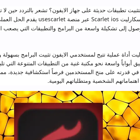
يثة على جهاز الايفون؟ تشعر بالتردد حين لا تعثر على مبتغاك
الرسمي؟ تطبيق سكارليت Scarlet ios عبر منصة usescarlet يقدم الحل العملي
ة واسعة من البرامج والتطبيقات التي يصعب العثور عليها عبر 
تيح لمستخدمي الايفون تثبيت البرامج بسهولة ويسر. بعد إتمام 
عة نحو مكتبة غنية من التطبيقات المتنوعة التي تلبي مختلف الرغ
نح المستخدمين فرصاً استكشافية جديدة، مما يمكنهم من تجر
صية ومتطلباتهم اليومية.