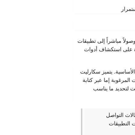
لى تطبيقات
 أدوات
ز سكارليت
بر كتابة
اسب