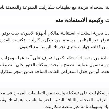
ة مع تطبيقات سكارليت المتنوعة والمحدثة باستمرار
ستفادة منه
استثنائية لمالكي أجهزة الايفون، حيث يوفر وصولاً مباشراً إ
اجر الرسمية. من خلال سكارليت، تكتسب القدرة على استكشاف
 وتثري تجربتك اليومية مع الايفون.
، يكفي التعرف على آلية عمله ومزاياه الأساسية. يتمي
 التصفح والبحث. يمكنك العثور على التطبيقات المرغوبة إما ع
ل استعراض الفئات المتاحة ضمن متجر سكارليت لتحديد ما ين
تشكيلة واسعة من التطبيقات المميزة في مجالات التواصل
 واللياقة البدنية. اختر ما يناسب اهتماماتك وثبت التطبيقات
ة عبر منصة سكارليت.