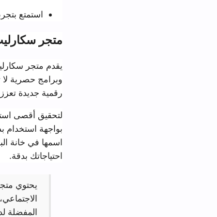
استمتع بتجربة استخدام فريد
متجر سكارليت وكيفية الا
يقدم متجر سكارليت تجربة استخدام 
وبرامج حصرية لا تتوفر عبر المت
رقمية جديدة تعزز من كفاءة جهازك
لتحقيق أقصى استفادة من
متجر Scarlet
بواجهة استخدام بديهية تسهل عملية
اسمها في خانة البحث، أو من خلا
احتياجاتك بدقة.
يحتوي متجر سكارليت على 
الاجتماعي، الترفيه، الصحة،
المفضلة لديك بسهولة تام