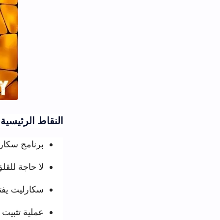
النقاط الرئيسية:
برنامج سكارليت يمكن مستخد
لا حاجة للقلق عند عدم توفر
سكارليت يفتح آفاقاً جديدة
عملية تثبيت تطبيق Scarlet ios على الايفون تتم بخطوات بسيطة وسريعة