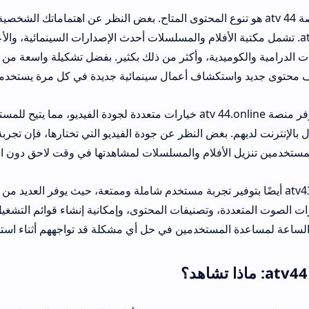
من أهم مميزات منصة atv 44 هو تنوع المحتوى المتاح. بغض النظر عن اهتماماتك 
المنصة atv44.online. تشمل مكتبة الأفلام والمسلسلات أحدث الإصدارات السينمائية، 
ات الدرامية والكوميدية، وأكثر من ذلك بكثير. بفضل تشكيلة واسعة من ا
 محتوى جديد واستكشاف أعمال سينمائية جديدة في كل مرة يستخدمو
بالإضافة إلى ذلك، توفر منصة atv 44.online خيارات متعددة لجودة الفيديو،
بالإنترنت لديهم. بغض النظر عن جودة الفيديو التي تختارها، فإن تج
لمستخدمين تنزيل الأفلام والمسلسلات لمشاهدتها في وقت لاحق دون الح
تهتم منصة atv43 online أيضًا بتوفير تجربة مستخدم شاملة وممتعة، حيث يوفر الع
ات الصوت المتعددة، وتصنيفات المحتوى، وإمكانية إنشاء قوائم التشغي
اعة لمساعدة المستخدمين في حل أي مشكلة قد تواجههم أثناء استخدام منصة ne