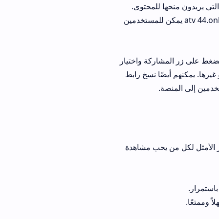
لتي يريدون منحها للمحتوى.
كما يمكنهم الضغط على زر التعليق وكتابة رأيهم أو انطباعهم أو اقتراحهم عن المحتوى. atv 44.online يمكن للمستخدمين
لنسيم يمكن للمستخدمين الضغط على زر المشاركة واختيار
 غيرها. يمكنهم أيضًا نسخ رابط
دمين إلى المنصة.
نلخص لكم الأسباب التي تجعل منصة atv 44 .online هي الخيار الأمثل لكل من يحب مشاهدة
 وممتعًا.