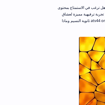
هل ترغب في الاستمتاع بمحتوى
نوع وجودة عالية وسهولة في الاستخدام؟ إذا كانت إجابتك نعم، فإن منصة atv44 online: تجربة ترفيهية مميزة لعشاق
الأفلام والمسلسلات هي الخيار الأمثل لك. في هذا المقال، سنتعرف على ما هي منصة atv44 online ثانوية النسيم وماذا