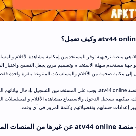
منصة atv 44 .online هي منصة ترفيهية توفر للمستخدمين إمكانية مشاهدة الأفلام و
واجهة مستخدم سهلة الاستخدام وتصميم مريح يجعل التصفح واختيار المحت
إلى مكتبة ضخمة من الأفلام والمسلسلات المتنوعة بنقرة واحدة فقط
للبدء في استخدام منصة atv44.online، يجب على المستخدمين التسجيل بإدخال 
لك، يمكنهم تسجيل الدخول والاستمتاع بمشاهدة الأفلام والمسلسلات الت
يير إعدادات حسابهم وتفضيلاتهم وكلمة المرور في أي وقت.
من المنصات المشابهة؟