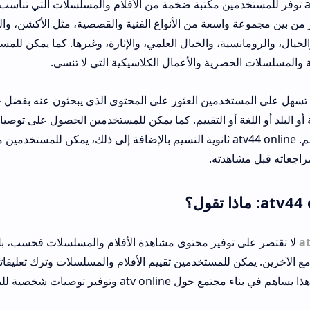
منصة atv 44 online توفر للمستخدمين مكتبة ضخمة من الأفلام والمسلسلات التي ت
 من بين مجموعة واسعة من الأنواع الفنية والقصصية، مثل الأكشن، والم
الخيال، والرومانسية، والخيال العلمي، والإثارة، وغيرها. كما يمكن لل
ة والمسلسلات الحصرية والأعمال الكلاسيكية التي لا تنسى.
منصة atv44online تسهل على المستخدمين العثور على المحتوى الذي يبحثون عنه بف
أو البلد أو اللغة أو التقييم. كما يمكن للمستخدمين الحصول على توصيا
مشاهدتهم وتفضيلاتهم. atv44 online ثانوية النسيم بالإضافة إلى ذلك، يمك
اجعاته قبل مشاهدته.
at
لا تقتصر على توفير محتوى مشاهدة الأفلام والمسلسلات فحسب، بل ت
ع الآخرين. يمكن للمستخدمين تقييم الأفلام والمسلسلات وترك تعليقا
جتمع حول atv online وتوفير توصيات شخصية للمستخدمين الآخرين.