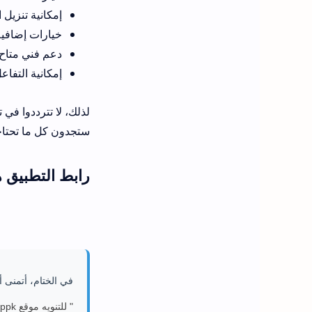
إمكانية تنزيل
خيارات إضافية
دعم فني متاح ع
إمكانية التفا
ستجدون كل ما تحتاجونه على منصة atv 46 online. شكرًا لكم 
رابط التطبيق ه
في الختام، أتمنى أ