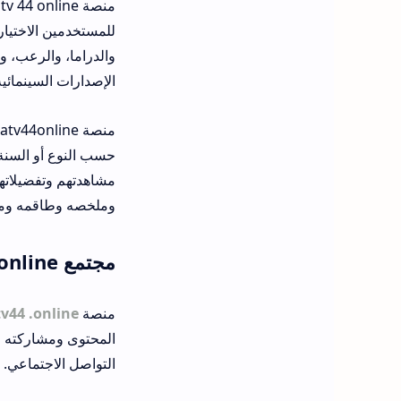
للمستخدمين الاختيار
والدراما، والرعب، و
الإصدارات السينمائي
حسب النوع أو السنة 
وملخصه وطاقمه ومر
مجتمع atv44 online: ماذا تقول؟
منصة
v44 .online
المحتوى ومشاركته م
التواصل الاجتماعي. هذا يساهم في بناء م