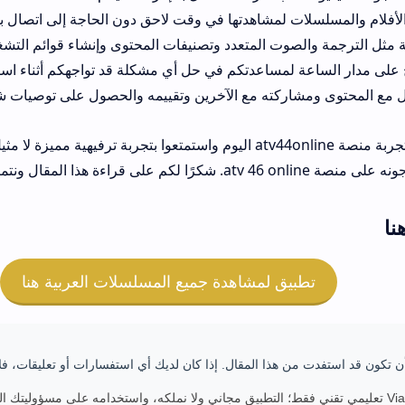
 الأفلام والمسلسلات لمشاهدتها في وقت لاحق دون الحاجة إلى اتصال با
 مثل الترجمة والصوت المتعدد وتصنيفات المحتوى وإنشاء قوائم التش
لى مدار الساعة لمساعدتكم في حل أي مشكلة قد تواجهكم أثناء استخدام المنص
عل مع المحتوى ومشاركته مع الآخرين وتقييمه والحصول على توصيات 
لذلك، لا تترددوا في تجربة منصة atv44online اليوم واستمتعوا بتجربة ترفيه
على قراءة هذا المقال ونتمنى لكم مشاهدة ممتعة.
نا
تطبيق لمشاهدة جميع المسلسلات العربية هنا
ن تكون قد استفدت من هذا المقال. إذا كان لديك أي استفسارات أو تعليقات، فلا
" للتنويه موقع Viappk تعليمي تقني فقط؛ التطبيق مجاني ولا نملكه، واستخدامه على مسؤو