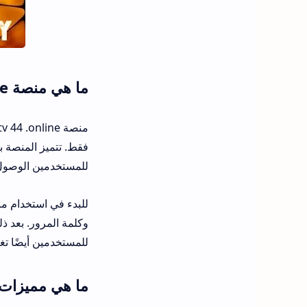
ما هي منصة atv44 online وكيف تعمل؟
فقط. تتميز المنصة ب
للمستخدمين الوصول 
وكلمة المرور. بعد ذ
للمستخدمين أيضًا تغ
ما هي مميزات منصة atv44 online عن غيرها 