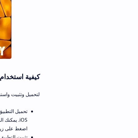
كيفية استخدام تطبيق Telebox؟
لتحميل وتثبيت واستخدام تطبيق تيليبوكس
اضغط على زر “تنزيل” لبدء عملية 
تثبيت التطبيق: بعد اكتمال التنزي