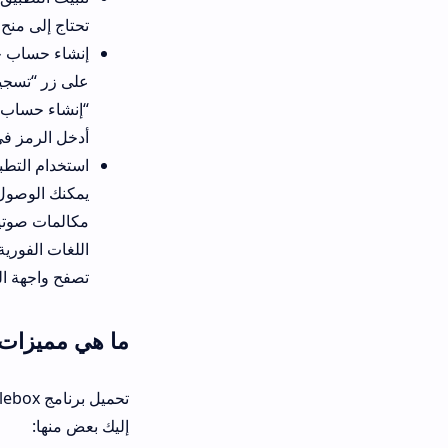
تحتاج إلى منح بعض الأذونات للتط
إنشاء حساب جديد: بعد اكتمال ال
على زر “تسجيل” وإدخال بريدك ال
“إنشاء حساب” وانتظر حتى يتم التح
أدخل الرمز في الحقل المخصص و
استخدام التطبيق: بعد تفعيل حسا
يمكنك الوصول إلى تخزينك السحاب
مكالمات صوتية وفيديو مجانية وإر
اللغات الفورية وتسجيل المكالم
تصفح واجهة التطبيق واكتشاف كل
ما هي مميزات Telebox الفريدة؟
تحميل برنامج elebox
إليك بعض منها: