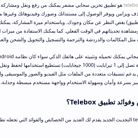
خزين سحابي مشفر يمكنك من رفع ونقل ومشاركة الملفات مع أي ش
لوصول إلى مستنداتك وصورك وفيديوهاتك وغيرها من الملفات على جم
 عن مكان وجودك. وباستخدام ميزة المشاركة، يمكنك مشاركة المجلدا
ي الوقت الفعلي. كما يمكنك الاستفادة من ميزات الاتصالات المتقدمة ا
مساحة تخزين مجانية تصل إلى 1 تيرابايت (1000 جيجابايت) تستطيع استخدامها لحفظ ونقل ومشاركة مل
ددة من الملفات مثل الفيديو والصور والموسيقى والوثائق والملفات ا
وسهولة الاستخدام وواجهة مستخدم مبسطة وجذابة.
؟
t التحديث الجديد يقدم لك العديد من الخصائص والفوائد التي تجعله تطبيق مميز ومفيد