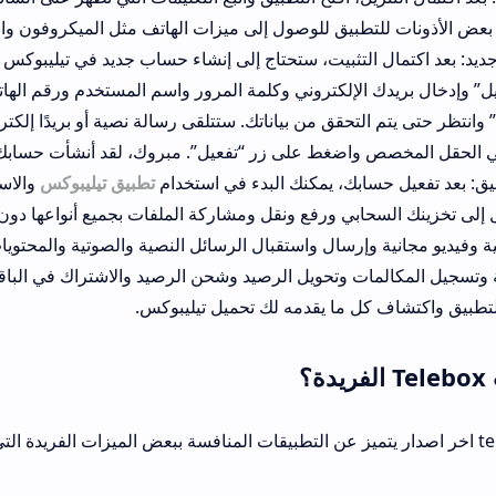
بيق للوصول إلى ميزات الهاتف مثل الميكروفون والكاميرا والملفات وغ
تثبيت، ستحتاج إلى إنشاء حساب جديد في تيليبوكس لبدء استخدامه. يم
إلكتروني وكلمة المرور واسم المستخدم ورقم الهاتف والبلد. ثم اضغط
قق من بياناتك. ستتلقى رسالة نصية أو بريدًا إلكترونيًا يحتوي على رمز
اضغط على زر “تفعيل”. مبروك، لقد أنشأت حسابك في تيليبوكس بنجا
بك، يمكنك البدء في استخدام
تطبيق تيليبوكس
والاستفادة من ميزاته الم
ي ورفع ونقل ومشاركة الملفات بجميع أنواعها دون حدود. يمكنك أيضًا 
سال واستقبال الرسائل النصية والصوتية والمحتويات الممتعة. يمكنك أ
ات وتحويل الرصيد وشحن الرصيد والاشتراك في الباقات والعروض والخ
 ما يقدمه لك تحميل تيليبوكس.
t اخر اصدار يتميز عن التطبيقات المنافسة ببعض الميزات الفريدة التي تجعله تطبيق م