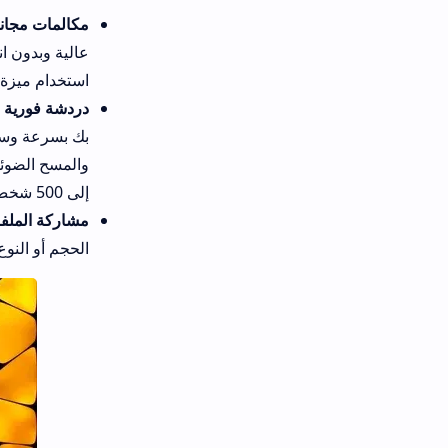
مكالمات مجانية عالية الجودة
: يم
استخدام ميزة الاتصال الهاتفي ل
دردشة فورية مع رسائل نصية وص
بك بسرعة وسهولة. يمكنك أيضًا إ
والمسح الضوئي والرسومات والتص
إلى 500 شخص وإدارتها بسهولة.
مشاركة الملفات بجميع أنواعها د
الحجم أو النوع أو العدد. يمكنك