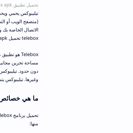
تحميل تطبيق telebox apk
هو تطبيق ت
تيليبوكس يحمي ويحذف ويزامن ويوفر ا
(متصفح الويب أو التطبيق) بغض النظر
الاتصال الخاصة بك ومشاهدة تحديثاتهم ف
telebox تحميل apk مثل المكالمات والدردشة والترجمة والتسجيل والتحويل والشحن والعروض والخدمات.
دون حدود. تيليبوكس يدعم تنسيقات متع
وغيرها. تيليبوكس يتميز بسرعة وأمان 
ما هي خصائص وفوائد تطبيق Telebox
تحميل برنامج elebox
منها: