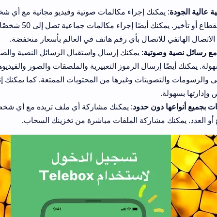
كنك إجراء مكالمات صوتية وفيديو مجانية مع أي شخص يستخدم تيليبو
عالية وبدون انقطاع أو تأخير. يمكنك أيضًا إجراء مكالمات جماعية تصل إلى 50 شخصًا
لاتصال بأي رقم هاتف في العالم بأسعار منخفضة.
وتية
: يمكنك إرسال واستقبال الرسائل النصية والصوتية مع جهات الاتص
رسال الرموز التعبيرية والملصقات والصور والفيديوهات والموقع والبط
ويتات وغيرها من المحتويات الممتعة. كما يمكنك إنشاء مجموعات د
ون حدود
: يمكنك مشاركة أي ملف تريده مع أي شخص تريده بدون أي قي
 مشاركة الملفات مباشرة من تخزينك السحاب.