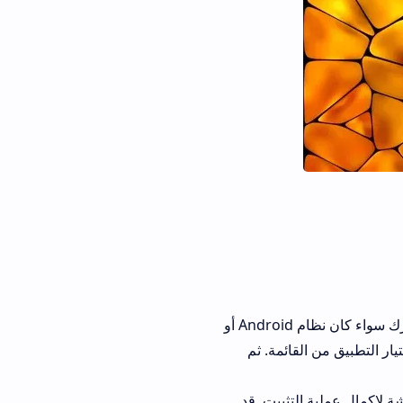
تحميل التطبيق: يمكنك تحميل تطبيق Telebox apk من متجر التطبيقات الخاص بجهازك سواء كان نظام Android أو
 من القائمة. ثم
تثبيت. قد