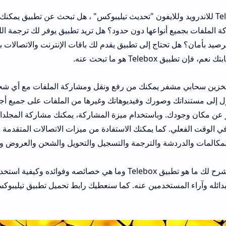
T للاندرويد وللايفون "تحديث تيليبوكس" ، هل تبحث عن تطبيق يمكنك من إجراء مكالما
نواعها دون حدود؟ هل تريد تطبيق يوفر لك ترجمة اللغات الفورية وتسج
تاج إلى تطبيق يقدم لك باقات الإنترنت والاتصالات بأسعار تنافسية وخ
نه.
Telebox هو تطبيق تخزين سحابي مشف
ورك وفيديوهاتك وغيرها من الملفات على جميع أجهزتك (متصفح الويب
وباستخدام ميزة المشاركة، يمكنك مشاركة المجلدات مع جهات الاتصا
ما يمكنك الاستفادة من ميزات الاتصالات المتقدمة التي يقدمها
تنزيل ب
 والترجمة والتسجيل والتحويل والشحن والعروض والخدمات.
في هذه المقالة، سنشرح لك ما هو تطبيق Telebox وما هي خصائصه وفوائده وكيفية استخدامه وما هي مم
دمين عنه. كما سنعطيك رابط تحميل تطبيق تيليبوكس اخر اصدار للاندروي