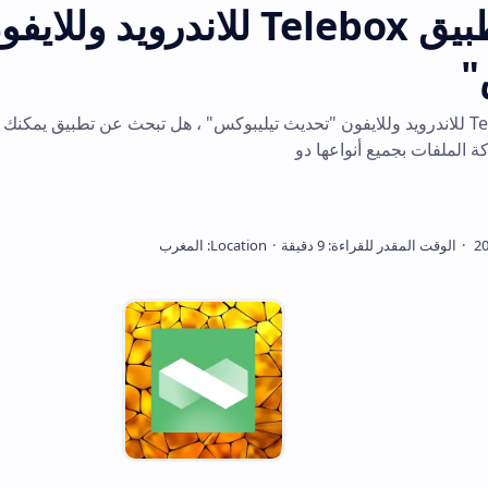
تحميل تطبيق Telebox للاندرويد وللايفون "تح
T للاندرويد وللايفون "تحديث تيليبوكس" ، هل تبحث عن تطبيق يمكنك من إجراء مكالما
واعها دو