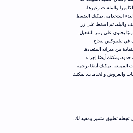
يرها.
كنك الضغط
 على زر
 التفعيل.
ح.
تعددة.
إجراء
يضًا ترجمة
دمات. يمكنك
تميز ومفيد لك.