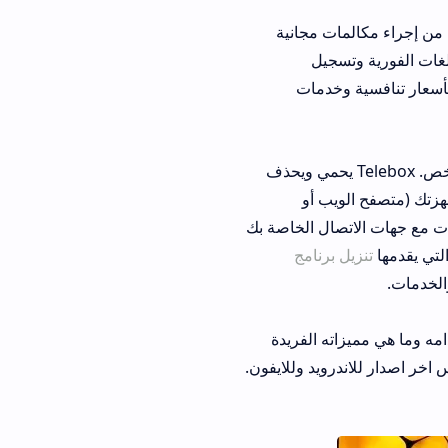
ت مجانية
يل
دمات
ر يمكنك من رفع ونقل ومشاركة الملفات مع أي شخص. Telebox يحمي ويحذف
 أو
ل الخاصة بك
رنامج
يزاته الفريدة
د وللايفون.