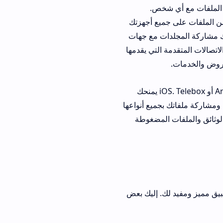
خص.
يع أجهزتك
ت مع جهات
لتي يقدمها
Telebox هو تطبيق مجاني يمكنك تحميله وتثبيته على هاتفك الذكي سواء كان نظامه Android أو iOS. Telebox يمنحك
فاتك بجميع أنواعها
لمضغوطة
 لك. إليك بعض