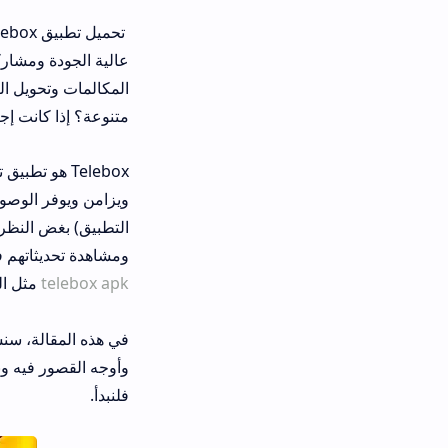
تحميل تطبيق elebox
عالية الجودة ومشاركة الملفات بجميع أ
المكالمات وتحويل الرصيد بأمان؟ هل تح
متنوعة؟ إذا كانت إجابتك نعم، فإن تطبيق Telebox هو ما تبحث ع
ويزامن ويوفر الوصول إلى مستنداتك وص
التطبيق) بغض النظر عن مكان وجودك. 
ومشاهدة تحديثاتهم في الوقت الفعلي. ك
telebox apk
مثل المكالمات والدردشة
وأوجه القصور فيه وبدائله وآراء المستخ
فلنبدأ.