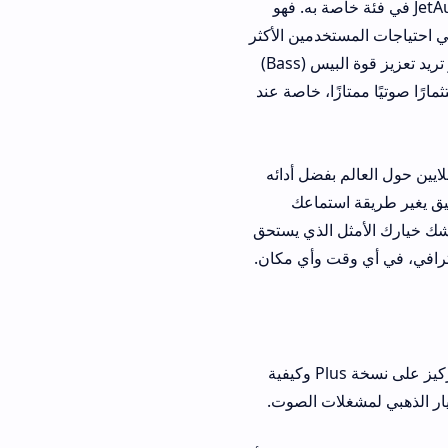
فسة، يُعتبر برنامج JetAudio في فئة خاصة به. فهو
خدمين الأكثر
تطلبًا. سواء كنت ترغب في الاستماع إلى ملفات FLAC عالية الجودة بصوتها الأصلي النقي أو تريد تعزيز قوة البيس (Bass)
ا، خاصة عند
فضل أدائه
ستماعك
 شك خيارك الأمثل الذي يستحق
ت وأي مكان.
سنستعرض في هذا القسم أفضل 10 مميزات استثنائية في تطبيق JetAudio الجديد، مع التركيز على نسخة Plus وكيفية
ات الصوت.