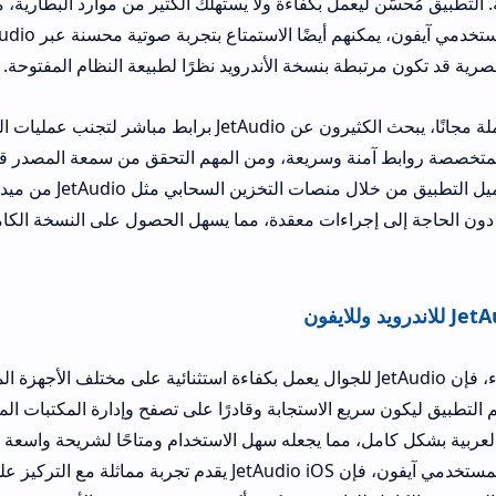
 ليعمل بكفاءة ولا يستهلك الكثير من موارد البطارية، مما يجعله مثاليًا ل
اليومي. وبالنسبة لمستخدمي آيفون، يمكنهم أيضًا الاستمتاع بتج
ة بنسخة الأندرويد نظرًا لطبيعة النظام المفتوحة.
لتحميل النسخة الكاملة مجانًا، يبحث الكثيرون عن JetAudio برابط مباشر لتجنب عمليات الشراء أو 
نة وسريعة، ومن المهم التحقق من سمعة المصدر قبل التنزيل. كما يف
من المستخدمين تحميل التطبيق من خلال منصات التخزين السحابي مثل JetAudio 
عالية وتجربة سلسة دون الحاجة إلى إجراءات معقدة، 
د الحديث عن الأداء، فإن JetAudio للجوال يعمل بكفاءة استثنائية على مختلف الأجهزة المحمولة، سو
ريع الاستجابة وقادرًا على تصفح وإدارة المكتبات الموسيقية الضخمة 
ل، مما يجعله سهل الاستخدام ومتاحًا لشريحة واسعة من المستخدمين ف
العربي. أما بالنسبة لمستخدمي آيفون، فإن JetAudio iOS يقدم تجربة مماثلة مع التركيز على جودة 