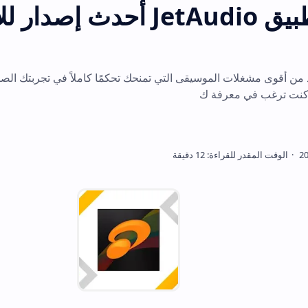
تحميل تطبيق JetAudio أحدث إصدار للاندرويد
 أقوى مشغلات الموسيقى التي تمنحك تحكمًا كاملاً في تجربتك الصوتية، وهو متو
عرفة ك