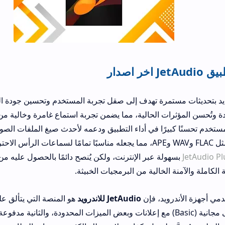
تحديثات مستمرة تهدف إلى صقل تجربة المستخدم وتحسين جودة الصوت بشكل دائ
 الحالية، مما يضمن تجربة استماع غامرة وخالية من أي تشويش. مع 
ًا كبيرًا في أداء التطبيق ودعمه لأحدث صيغ الملفات الصوتية. يدعم التطبي
ملفات عالية الدقة مثل FLAC وWAV وAPE، مما يجعله مناسبًا تمامًا لسماعات الرأس الاحترافية وأنظ
ة عبر الإنترنت، ولكن يُنصح دائمًا بالحصول عليه من مصادر موثوقة 
خالية من البرمجيات الخبيثة.
يد، فإن
JetAudio للاندرويد
هو المنصة التي يتألق عليها التطبيق بأفض
متاح بنسختين: الأولى مجانية (Basic) مع إعلانات وبعض الميزات المحدودة، وا