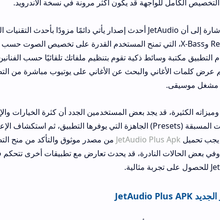
للواجهة قد يكون أكثر مرونة في نسخة الأندرويد.
Wide وReverb وX-Bass، التي تمنح المستخدم القدرة على تخصيص الصوت حسب ذوقه الشخص
سائط ذكية تقوم بتنظيم ملفاتك تلقائيًا حسب الفنانين والألبومات والأنو
ني والبحث عن الأغاني على يوتيوب مباشرة من التطبيق، مما يجعله مرك
د يجد بعض المستخدمين الجدد أن كثرة الخيارات والإعدادات مربكة في ال
يُنصح بالبدء بالإعدادات المسبقة (Presets) الجاهزة التي يوفرها التطبيق، ثم استكشاف الإعدادات المتقدمة ت
JetAudio Plu
من مصدر موثوق والتأكد من منح التطبيق الأذونات الل
النادرة، قد يحدث تعارض مع تطبيقات أخرى تتحكم في الصوت، لذا يُفض