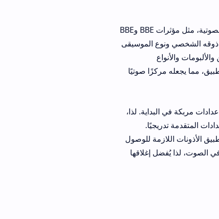
من الأهمية بمكان الإشارة إلى أن JetAudio أحدث إصدار يأتي دائمًا مزودًا بأحدث التقنيات الصوتية، مثل مؤثرات BBE وBBE
ي ونوع الموسيقى
اع
زًا صوتيًا
بداية. لذا،
دريجيًا.
ازمة للوصول
ل إغلاقها