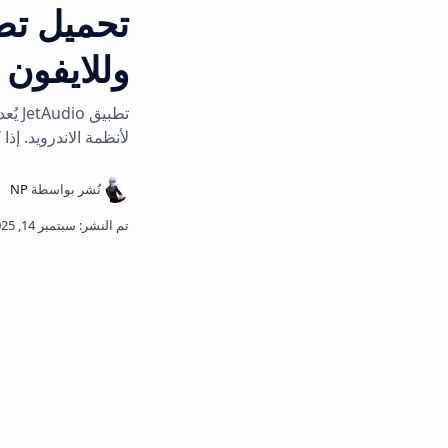
وللايفون
تطبيق JetAudio يُعد من
لأنظمة الاندرويد. إذا كنت ترغب في م