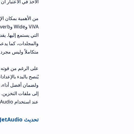
الأخذ في الاعتبار أن التخصيص الكامل 
ViVA و
التي يستمع إليها. يقدم التطبيق مكتبة و
والمجلدات، كما يدعم عرض كلمات الأغا
متكاملاً وليس مجرد مشغل موسيقى.
على الرغم من قوته وميزاته الكثيرة، ق
ولضمان أفضل أداء، يجب تحميل
s Apk
إلى ملفات التخزين. وفي بعض الحالات 
عند استخدام JetAudio للحصول على تجربة مثالية.
تحديث JetAudio الجديد JetAudio Plus APK