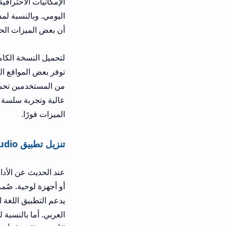
الإمكانيات الاحترافية. التطبيق مُحسَّن
أن بعض الميزات الحصرية قد تكون مرتبط
توفر بعض المواقع المتخصصة روابط آم
الميزات فورًا.
تنزيل تطبيق JetAudio للاندرويد وللايفون
عن
أو أجهزة لوحية. صُمم التطبيق ليكون س
يدعم التطبيق اللغة العربية بشكل كام