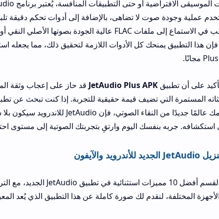
بالمقارنة مع مشغلات الموسيقى الافتراضية أو حتى التطبيقات المنا
وت لا تضاهى، بالإضافة إلى أدوات تحكم دقيقة تلبي احتياجات المست
نحك كل الأدوات اللازمة لتحقيق ذلك، مما يجعله استثمارًا صوتيًا ممتازً
ق
JetAudio Plus APK
قد حاز على إعجاب وثقة الملايين حول العالم ب
تي تضيف قيمة حقيقية للتجربة. إذا كنت تبحث عن تطبيق يغير طريقة ا
للموسيقى ويفتح أمامك عالمًا جديدًا من النقاء الصوتي، فإن JetAudio للاندرويد سيكون بلا
بنفسك اليوم وارتقِ بتجربتك الصوتية إلى مستوى احترافي، في أي وق
، لنقدم لك صورة كاملة عن هذا التطبيق الذي يُعد المعيار الذهبي لمشغل