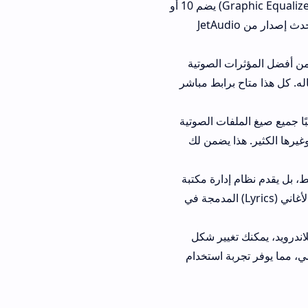
معادل صوت احترافي (Equalizer): يتميز تطبيق JetAudio بمعادل صوت رسومي (Graphic Equalizer) يضم 10 أو
إعدادًا مسبقًا (Preset) يناسب جميع أنواع الموسيقى. مع أحدث إصدار من JetAudio
من أفضل المؤثرات الصوتية
ح برابط مباشر
صيغ الملفات الصوتية
 و .m4a وغيرها الكثير. هذا يضمن لك
م نظام إدارة مكتبة
فنان، الألبوم، النوع، أو المجلد. كما يدعم عرض كلمات الأغاني (Lyrics) المدمجة في
Je للاندرويد، يمكنك تغيير شكل
يوفر تجربة استخدام