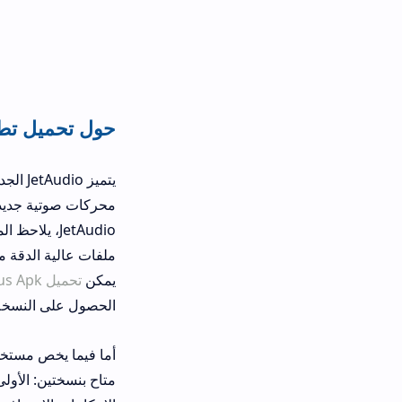
حول تحميل تطبيق JetAudio اخر اصدار
يتميز JetAudio الجديد ب
محركات صوتية جديدة وتُحسن المؤثرات
JetAudio، يلاحظ المستخدم تحسن
يمكن
تحميل JetAudio Plus Apk
بسهول
الحصول على النسخة الكاملة والآمنة ال
أما فيما يخص مستخدمي أجهزة الأندرو