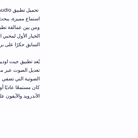
تحميل تطبيق dio
استماع مميزة، يبحث الملايين عن تطبي
الخيار الأول لمحبي الموسيقى وعشاق 
السابق حكرًا على برامج سطح المكتب 
يُعد تطبيق جيت اوديو الحل الأمثل لك
الصوتية التي تضفي عمقًا ووضوحًا لا 
كان مستمعًا عاديًا أو مهندس صوت محت
الأندرويد والآيفون على حد سواء.