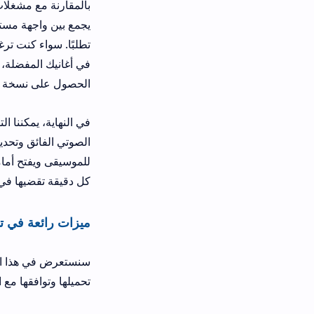
يجمع بين واجهة مستخدم عملية وجودة ص
في أغانيك المفضلة، فإن هذا التطبيق يم
الحصول على نسخة Plus مجانًا.
في النهاية، يمكننا التأكيد على أن تطبي
الصوتي الفائق وتحديثاته المستمرة ال
كل دقيقة تقضيها في استكشافه. جربه 
ميزات رائعة في تنزيل JetAudio الجديد للأندرويد والآيفون
تحميلها وتوافقها مع الأجهزة المختلفة