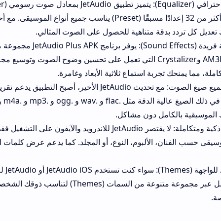
20 نطاقًا، مع أكثر من 32 
دقة متناهية للحصول على الصوت المثالي.
مؤثرات صوتية فريدة (Sound Effects): يوفر برنامج JetAudio Plus APK مجموعة 
مثل BBE+ وAM3D وCrystalizer التي تعمل على تحسين وضوح الصوت وتوسيع مجاله. كل هذا متا
ربة استماع ثلاثية الأبعاد وغامرة.
دعم شامل لجميع صيغ الصوت: مع تحديث JetAudio الأخير، أصبح التطبيق يدعم تقريبًا جميع 
المعروفة، بما في ذلك الصيغ عالية الدقة مثل .flac و .wav و .ogg و .mp3
مل دون مشاكل.
مكتبة وسائط ذكية ومتكاملة: لا يقتصر JetAudio للاندرويد والآيفون على التشغيل فقط، بل يقد
قويًا ينظم الموسيقى حسب ال
تخصيص كامل للواجهة (Themes): سواء كنت تستخدم JetAudio iOS أو tAudio
التطبيق بالكامل عبر مجموعة متنوعة من السمات (Themes) لتناسب ذوقك الشخصي، مما 