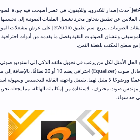
JetAu أحدث إصدار للاندرويد وللايفون، في عصر أصبحت فيه جودة الصوت هي المعيار ا
ق يتجاوز مجرد تشغيل الملفات الصوتية إلى تحسينها والتحكم الكامل في
ومن بين عمالقة تطبيقات الصوتيات، يتربع اسم تطبيق JetAudio على عرش مشغلات الموسيقى. ل
الصوتيات النقية بفضل ما يقدمه من أدوات احترافية وميزات متقدمة 
باهظة الثمن.
ل من يرغب في تحويل هاتفه الذكي إلى استوديو صوتي متكامل، حيث يتي
تعديل الصوت عبر معادل صوت (Equalizer) احترافي يضم 10 أو 20 نطاقًا، بالإضافة إلى مجمو
مثيل لهما. بفضل واجهته القابلة للتخصيص وسهولة استخدامه، يمكن ل
رف، الاستفادة من إمكانياته الهائلة، مما يجعله تجربة صوتية فريدة ل