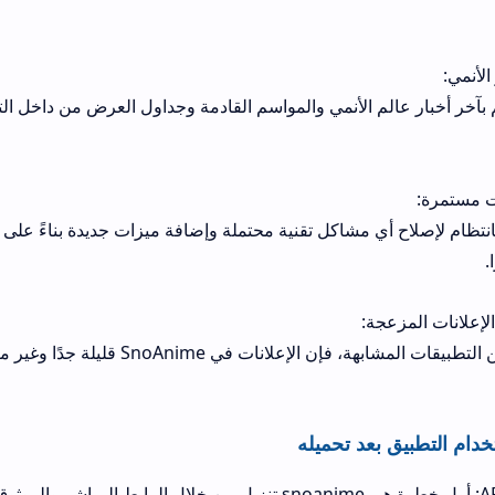
 الأنمي والمواسم القادمة وجداول العرض من داخل التطبيق نفسه، مما 
 مشاكل تقنية محتملة وإضافة ميزات جديدة بناءً على اقتراحات المستخ
على عكس الكثير من التطبيقات المشابهة، فإن الإعلانات في SnoAnime قليلة جدًا وغير متطفلة، 
د تحميله