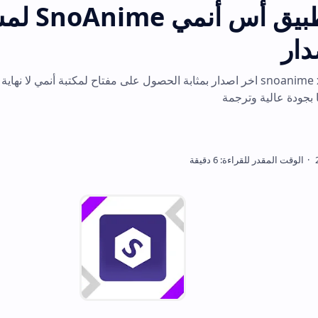
تحميل تطبيق أس أنمي SnoAnime 
تحميل تطبيق snoanime x اخر اصدار بمثابة الحصول على مفتاح لمكتبة أنمي لا نهاية لها، حيث يق
جمة