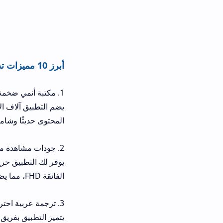
أبرز 10 مميزات تجعل من تحميل تطبيق SnoAnime ضرورة
1. مكتبة أنمي ضخمة ومتجددة:
يضم التطبيق آلاف الأعمال من جميع ا
المحتوى حديثًا وشاملًا.
2. جودات مشاهدة متعددة:
الفائقة FHD، مما يضمن تجربة مثالية في جميع الظروف.
3. ترجمة عربية احترافية:
يتميز التطبيق بفريق ترجمة متميز يقد