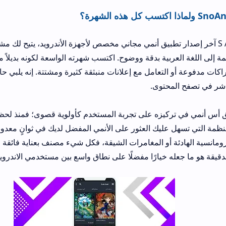
S Ani آخر إصدار تطبيق أنمي مجاني مخصص لأجهزة الأندرويد، يتيح لك مشاهدة وتحميل
بية بدقة ووضوح. اكتسب شهرته الواسعة لكونه بديلاً ممتازًا يقدم خدمة 
لتعامل مع إعلانات منبثقة كثيرة ومشتتة. إنه يلبي حاجة ملحة في الس
حتوى.
كيزه على تجربة المستخدم كأولوية قصوى؛ فمنذ لحظة تحميل أس انم
 عليك العثور على الأنمي المفضل لديك في ثوانٍ معدودة. سواء كنت تب
ئة أو المغامرات الشيقة، فكل شيء مصنف بعناية فائقة ضمن أقسام واضح
ه خيارًا مفضلًا على نطاق واسع بين مستخدمي الاندرويد.