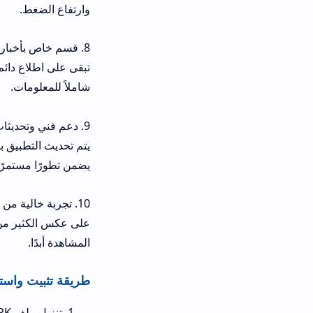
وارتفاع الضغط.
8. قسم خاص بأخبار الأنمي:
تبقى على اطلاع دائم بآخر أخبار عالم
شاملاً للمعلومات.
9. دعم فني وتحديثات مستمرة:
يتم تحديث التطبيق بانتظام لإصلاح أي
يضمن تطورًا مستمرًا.
10. تجربة خالية من الإعلانات المزعجة:
المشاهدة أبدًا.
طريقة تثبيت واستخدام التطبيق بع
تنزيل ملف APK: أول خطوة هي snoanime تنزيل من خلال الرابط المباشر والموثوق الموجود في نهاية هذا المقال.