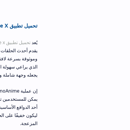
تحميل تطبيق SnoAnime X اخر اصدار: دليلك الشامل لعالم الأنمي المترجم
يُعد
تحميل تطبيق snoanime x اخر اصدار
يقدم أحدث الحلقات والأفلام فور صدور
الذي يراعي سهولة الاستخدام. فهو يمنح
يجعله وجهة شاملة ومتكاملة لا غنى عن
إن عملية SnoAnime
يمكن للمستخدمين تبادل الآراء والتعل
ليكون خفيفًا على الجهاز وسريع الاس
المزعجة.