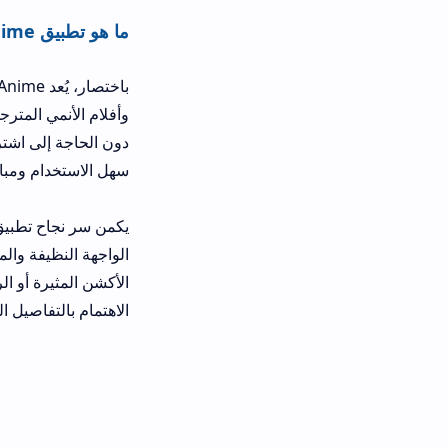
ما هو تطبيق SnoAnime ولماذا اكتسب كل هذه الشهرة؟
باختصار، يُعد me
وأفلام الأنمي المترجمة إلى اللغة العر
دون الحاجة إلى اشتراكات مدفوعة أو ا
سهل الاستخدام ومباشر في تصفح الم
يكمن سر نجاح تطبيق أس أنمي في تر
الواجهة النظيفة والمنظمة التي تسهل
الأكشن المثيرة أو الرومانسية الهاد
الاهتمام بالتفاصيل الدقيقة هو ما جعل