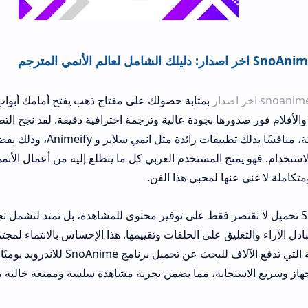
بمثابة حصولك على مفتاح ذهب يفتح أمامك أبواب مكتبة أنمي لا ح
ها بجودة عالية وترجمة احترافية دقيقة. لقد نجح التطبيق في بناء سمع
وموثوقة بسرعة لافتة، منافسًا بذلك تطبيقات رائدة مثل انمي سلاير و Animeify، وذ
 المستخدم العربي كل ما يتطلع إليه من أعمال الأنمي الكلاسيكية والح
ها لمحبي هذا الفن.
 تحميل لا تقتصر فقط على توفير محتوى للمشاهدة، بل تمتد لتشمل تجربة مجتمعية ت
يق على الحلقات وتقييمها. هذا الإحساس بالانتماء لمجتمع يشاركك الشغ
أحد الدوافع الأساسية التي تدفع الآلاف للبحث عن تحميل برنامج SnoAnime للاندرويد يوميًا.
تجابة، مما يضمن تجربة مشاهدة سلسة وممتعة خالية من التقطيع أو الم