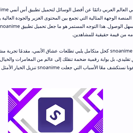
يبحث محبو الأنمي في العالم العربي دائمًا عن 
ثالية التي تجمع بين المحتوى الغزير والجودة العالية والترجمة العربية 
ذلك في مكان واحد سهل الوصول. هذا التوجه المستمر هو ما جعل ت
ية للمشاهدين.
يق أس أنمي snoanime كحل متكامل يلبي تطلعات عشاق الأنمي، مقدمًا تجربة مشاهدة استثنائية
رقمية ضخمة تنقلك إلى عالم من المغامرات والخيال والدراما اليابانية 
للعربية باحترافية. دعونا نستكشف معًا الأسباب التي جعلت snoanime تنزيل الخيار الأمثل والأك