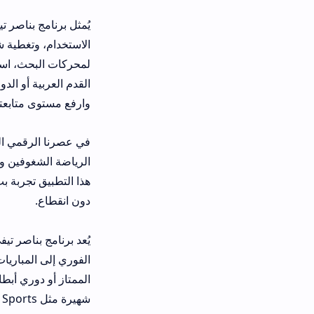
يُمثل برنامج بناصر تيفي نموذجاً متطو
الاستخدام، وتغطية شاملة للمباريات، 
لمحركات البحث، استطاع التطبيق أن يح
القدم العربية أو الدولية، فإن بناصر تي
وارفع مستوى متابعتك لمباريات كرة ال
في عصرنا الرقمي السريع، أصبح متابعة
الرياضة الشغوفين ولا ترغب في تفويت أي
هذا التطبيق تجربة بث سلسة وعالية الجو
دون انقطاع.
يُعد برنامج بناصر تيفي مباشر تطبيق أ
الفوري إلى المباريات الحية. سواء كان 
الممتاز أو دوري أبطال أوروبا أو كأس ا
شهيرة مثل beIN Sports وSky Sports وFox Sports وغيرها.