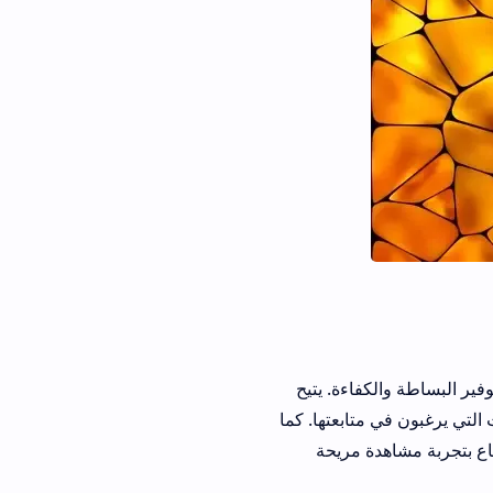
ءة. يتيح
بعتها. كما
مريحة