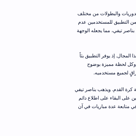
 من مختلف
تخدمين عدم
عله الوجهة
طبيق بثاً
بوضوح
ه.
ب بناصر تيفي
طلاع دائم
يات في آن