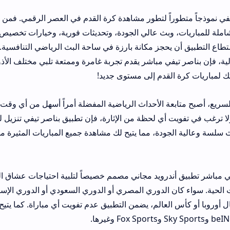
راً لتطور مشاهدة كرة القدم في العصر الرقمي. فمن خلال دمجه بين واج
وبث عالي الجودة، وتحديثات فورية، وخيارات تخصيص، وميزات اجتماعية
جز مكانة بارزة في ساحة البث الرياضي التنافسية. سواء كنت من عش
في مباشر يقدم تجربة غامرة وممتعة تلبي مختلف الأذواق. قم بتنزيل التط
قدم إلى مستوى جديد!
 الأحداث الرياضية المفضلة أمراً أسهل من أي وقت مضى. إذا كنت م
 لحظة من الإثارة، فإن تطبيق بناصر تيفي تنزيل للأندرويد هو الحل الأ
دة، مما يتيح لك مشاهدة جميع المباريات المثيرة من الدوريات العربية 
ندرويد مجاني مصمم خصيصاً لتلبية احتياجات عشاق الرياضة الذين يسع
الدوري المصري أو الدوري السعودي أو الدوري الإسباني أو الدوري الإن
لعالم، يضمن التطبيق عدم تفويت أي مباراة. كما يتيح الوصول إلى قنوا