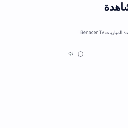
يل تطبيق بناصر تيفي اخر اصدار لمشاهدة المباريات Benacer Tv