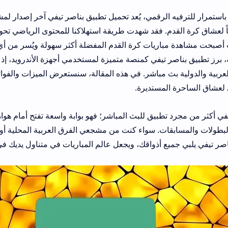
ة القدم. فقد شهدت طريقة استهلاكنا للمحتوى الرياضي تحولاً كبيراً مع انتشار
اريات كرة القدم المفضلة أكثر سهولة ويُسر من أي وقت مضى. ومن بي
تيفي كمنصة متميزة لمستخدمي أجهزة الأندرويد، إذ يقدم تجربة شاملة ل
 مباشر. في هذه المقالة، سنستعرض الميزات والفوائد والتجربة الكاملة 
مستديرة.
طبيق للبث المباشر؛ فهو بوابة واسعة تفتح أمام هواة كرة القدم كنزاً من
. سواء كنت من مشجعي الفرق العربية المحلية أو من عشاق كرة القدم
ع أذواقك، ويجعل عالم المباريات في متناول يديك في أي وقت وأي مكا