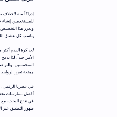
إدراكاً منه لاختلاف تفضيلات كل مشج
للمستخدمين إنشاء قوائم متابعة خاصة 
ويعزز هذا التخصيص من جودة التجربة ا
يناسب كل عشاق اللعبة.
تُعد كرة القدم أكثر من مجرد رياضة؛ إن
الأمر جيداً، لذا يدمج ميزات اجتماعية 
المتحمسين، والتواصل مع مشجعي كرة الق
ممتعة تعزز الروابط بين المستخدمين.
أفضل ممارسات تحسين محركات البحث لل
في نتائج البحث، مع استخدام كلمات مف
ظهور التطبيق عبر الإنترنت، مما يساع