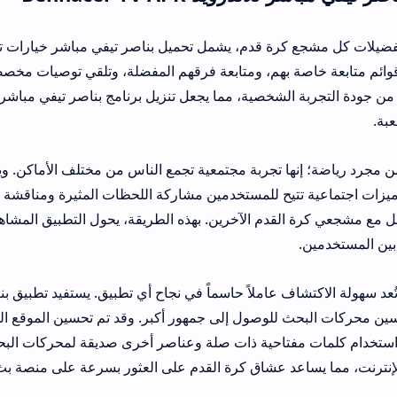
ع كرة قدم، يشمل تحميل بناصر تيفي مباشر خيارات تخصيص واسعة. يم
بهم، ومتابعة فرقهم المفضلة، وتلقي توصيات مخصصة بناءً على تاريخ 
لشخصية، مما يجعل تنزيل برنامج بناصر تيفي مباشر بمثابة ملاذ ريا
ها تجربة مجتمعية تجمع الناس من مختلف الأماكن. ويدرك بناصر تيفي آخ
تتيح للمستخدمين مشاركة اللحظات المثيرة ومناقشة المباريات مع زملائ
دم الآخرين. بهذه الطريقة، يحول التطبيق المشاهدة الفردية إلى تجر
وصول إلى جمهور أكبر. وقد تم تحسين الموقع الخاص بالتطبيق ليظه
تاحية ذات صلة وعناصر أخرى صديقة لمحركات البحث. ويساهم هذا النه
د عشاق كرة القدم على العثور بسرعة على منصة بث موثوقة مثل بناصر