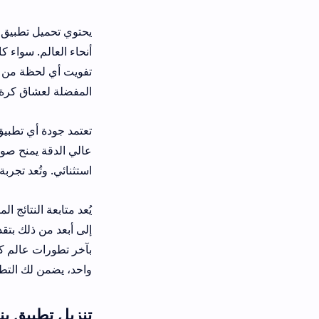
يحتوي تحميل تطبيق بناصر تيفي مباشر 
أنحاء العالم. سواء كانت المباريات المح
تفويت أي لحظة من أداء فرقهم المفضلة. 
المفضلة لعشاق كرة القدم الباحثين عن
تعتمد جودة أي تطبيق بث مباشر على سلاس
عالي الدقة يمنح صوراً واضحة تماماً
استثنائي. وتُعد تجربة البث السلس دليلا
يُعد متابعة النتائج المباشرة وإحصائيات
إلى أبعد من ذلك بتقديم تحديثات وإشعا
بآخر تطورات عالم كرة القدم. سواء كنت
واحد، يضمن لك التطبيق البقاء على اطل
تنزيل تطبيق بناصر تيفي مباشر للاندروي