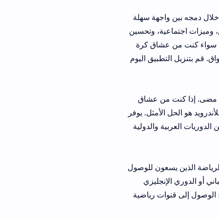
هة سهلة
، وتحسين
اق كرة
بيق اليوم
ن عشاق
مثل. يوفر
والدولية
ون للوصول
جليزي
ت رياضية