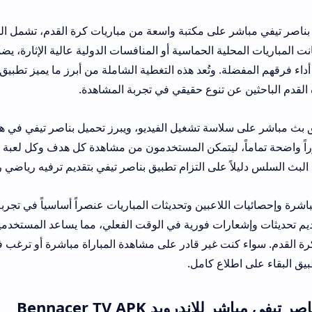
على مكتبة واسعة من مباريات كرة القدم، تشمل الدوريات والبطولات
لية الحماسية أو المنافسات الدولية عالية الإثارة، يضمن التطبيق للمس
وتُعد هذه التغطية الشاملة من أبرز ما يميز تطبيق بناصر تيفي، مما يج
 تنوع حقيقي في تجربة المشاهدة.
ة تشغيل الفيديو، ويبرز تحميل بناصر تيفي في هذا المجال. إذ يوفر الت
، ليتمكن المستخدمون من مشاهدة كل هدف وكل لعبة وكل لحظة مميزة 
ً على التزام تطبيق بناصر تيفي بتقديم ترفيه رياضي راقٍ لجميع مستخدمي
 اللاعبين وتحديثات المباريات عنصراً أساسياً في تجربة كرة القدم. ويذه
رات فورية في الوقت الفعلي، مما يساعد المستخدمين على البقاء على ا
 غير قادر على مشاهدة المباراة مباشرة أو ترغب في متابعة عدة مبار
اع كامل.
د Bennacer TV APK