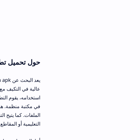
حول تحميل تطبيق Media ON أحدث إصدار
يعد البحث
استخدامه، يقوم التطبيق تلقائياً بمس
في مكتبة منظمة. هذا الترتيب يسهل ا
الملفات. كما يتيح التطبيق تشغيل الف
التعليمية أو المقاطع الصوتية أثناء ت