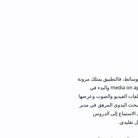
بيق يمتلك مرونة
ات ودقة العرض. بعد إتمام عملية media on apk download والبدء في
لصوت وعرضها
هق في مدير
دروس