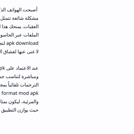
أصبحت الهواتف الذكية اليوم هي الشاش
مشكلة شائعة تتمثل في عجز المشغل ال
العقبات. يمنحك هذا التطبيق القدرة ع
apk download لتجنب الت
لا غنى عنها لعشاق السينما والمحتوى 
ومباشرة لتناسب جميع المستخدمين بعيدا
الترجمات تلقائياً بمجرد توفرها، مما 
والمرئية، ليكون بمثابة مركز وسائط م
حيث يوازن التطبيق بين قوة الأداء وب