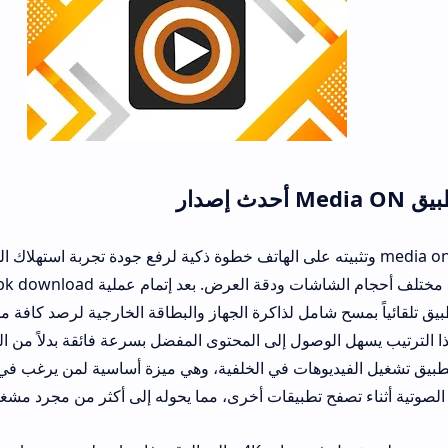
 عن media on apk وتثبيته على الهاتف خطوة ذكية لرفع جودة تجربة استهلاك الوسائط، فالتط
عالية في التكيف مع مختلف أحجام الشاش
ح شامل لذاكرة الجهاز والبطاقة الخارجية لرصد كافة ملفات الفيديو وا
لوصول إلى المحتوى المفضل بسرعة فائقة بدلاً من البحث اليدوي المر
يديوهات في الخلفية، وهي ميزة أساسية لمن يرغب في الاستماع إلى ال
صفح تطبيقات أخرى، مما يحوله إلى أكثر من مجرد مشغل تقليدي.