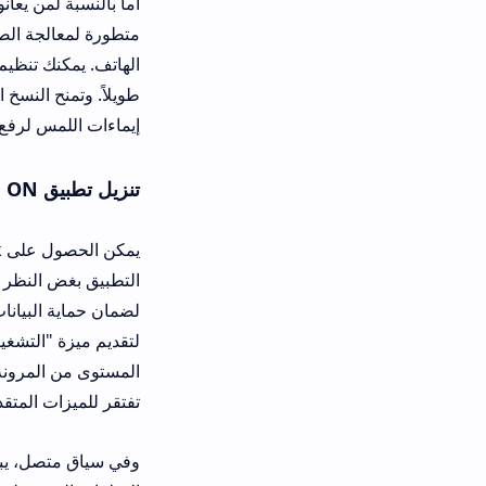
متطورة لمعالجة الصورة وتقليل الضغط
الهاتف. يمكنك تنظيم ملفاتك وإنشاء قو
إيماءات اللمس لرفع الصوت أو تغيير ا
تنزيل تطبيق Media ON للاندرويد وللايفون
لضمان حماية البيانات وتجنب الملفات ا
تفتقر للميزات المتقدمة التي يحتاجها 