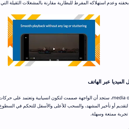
اكه المفرط للبطارية مقارنة بالمشغلات الثقيلة التي تستنزف الطاقة.
اتف
 media on apk، ستجد أن الواجهة صممت لتكون انسيابية وتعتمد على حركات الأصابع البسيط
ير المشهد، والسحب للأعلى والأسفل للتحكم في السطوع ومستوى الصوت،
ة.