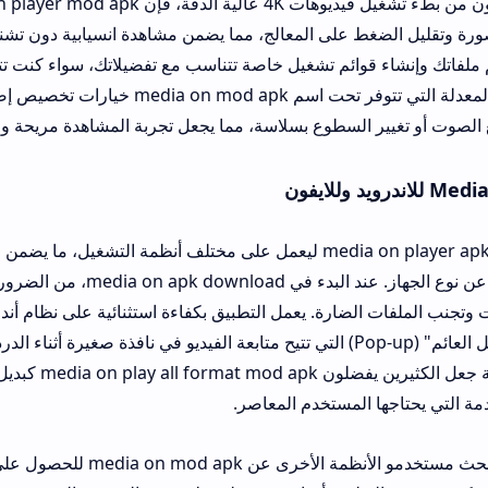
أما بالنسبة لمن يعانون من بطء تشغيل فيديو
 على المعالج، مما يضمن مشاهدة انسيابية دون تشنج أو ارتفاع في در
ائم تشغيل خاصة تتناسب مع تفضيلاتك، سواء كنت تتابع دورة تدريبية أو
طويلاً. وتمنح النسخ المعدلة التي تتوفر تحت اسم media on mod apk خيارات تخصيص إضافية 
لسطوع بسلاسة، مما يجعل تجربة المشاهدة مريحة وعملية للغاية.
يمكن الحصول على media on player apk ليعمل على مختلف أنظمة التشغيل، ما يضمن وصول الجميع 
التطبيق بغض النظر عن نوع الجهاز. عند البدء في media on apk download، من ا
لضارة. يعمل التطبيق بكفاءة استثنائية على نظام أندرويد، مستفيداً من
لتقديم ميزة "التشغيل العائم" (Pop-up) التي تتيح متابعة الفيديو في نافذة صغيرة أثناء الدردشة أو تصفح ا
المستوى من المرونة جعل الكثيرين يفضلون a on play all format mod apk
المستخدم المعاصر.
وفي سياق متصل، يبحث مستخدمو الأنظمة الأخرى عن media on mod apk للحصول على ت