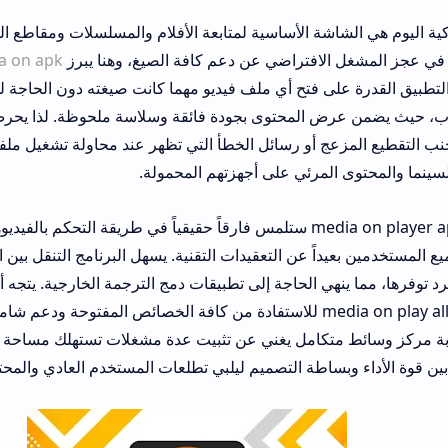
ة الأساسية لمتابعة الأفلام والمسلسلات ومقاطع الفيديو المختلفة، ل
افتراضي عن دعم كافة الصيغ، وهنا يبرز
media on apk
كحل مثالي 
لى فتح أي ملف فيديو مهما كانت صيغته دون الحاجة للدخول في تعقيدا
المل
قطيع المزعج أو رسائل الخطأ التي تظهر عند محاولة تشغيل ملفات غير مدعومة، 
المرئي على أجهزتهم المحمولة.
عند الاعتماد على media on player apk ستلمس فارقاً حقيقياً في طريقة التحكم بالفيديوهات، إذ تأتي
ً عن التعقيدات التقنية. يسهل البرنامج التنقل بين المجلدات ويدعم 
ينهي الحاجة إلى تطبيقات دمج الترجمة الخارجية. يتجه أغلب المستخدمين
media on play all format mod apk للاستفادة من كافة الخصائص المفتوحة ودعم شامل لجميع الامتد
تكامل يغني عن تثبيت عدة مشغلات تستهلك مساحة التخزين والذاكرة ا
ساطة التصميم ليلبي تطلعات المستخدم العادي والمحترف.