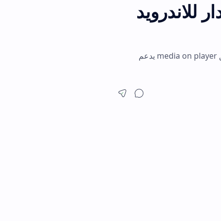
لاندرويد
قم بتنزيل Media ON Apk واستمتع بتشغيل كافة صيغ الفيديو والصوت بجودة عالية. تطبيق media on player يدعم