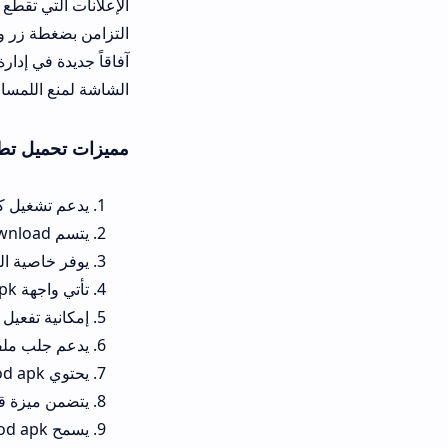
الإعلانات التي تقطع تركيزهم. يمنح 
آفاقاً جديدة في إدارة مكتبة الفيديو،
الشاشة لمنع اللمسات العشوائية أثناء 
مميزات تحميل تطبيق Media ON APK
يدعم تشغيل كافة صيغ الفيديو وا
يتسم media on apk download بالسهولة والسرعة في التثبيت، وهو متاح مجاناً للاستخدامات الأساسية.
يوفر خاصية التحكم في سرعة ال
تأتي واجهة media on player apk بتصميم عصري ومنظم، مع دعم كامل للوضع الليلي لراحة العين.
إمكانية تفعيل النافذة العائمة ل
يدعم جلب ملفات الترجمة آلياً أ
يحتوي media on play all format mod apk على معادل صوتي متطور لتحسين جودة الصوت وجعله محيطياً.
يتضمن ميزة قفل الأطفال التي ت
يسمح media on player mod apk بإنشاء مجلدات سرية محمية بكلمة مرور لحماية الفيديوهات الشخصية.