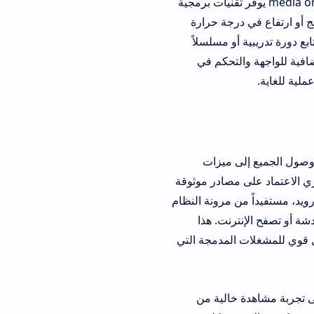
هات 4K عالية الدقة، فإن media on player mod apk يوفر تقنيات برمجية
جة حرارة
 مسلسلاً
للواجهة والتحكم في
إلى ميزات
لضروري الاعتماد على مصادر موثوقة
 مرونة النظام
لإنترنت. هذا
medi كبديل قوي للمشغلات المدمجة التي
جربة مشاهدة خالية من