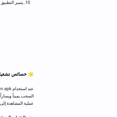
يتميز التطبيق بخفته وعدم استهل
🌟 خصائص تشغيل الميديا عبر اله
عند استخدام
السحب يميناً ويساراً لتقديم أو تأخ
عملية المشاهدة إلى تجربة ممتعة وسهل