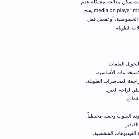
 مشكلة عدم
التزامن بضغطة زر واحدة، وهو أمر نادراً ما يتوفر في التطبيقات المجانية. إن تحميل media on player mod apk يفتح
عيل قفل
لطويلة.