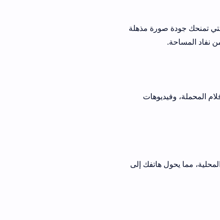
ط مثل H.265 التي تمنحك جودة صورة مذهلة
فيديوهات
 هاتفك إلى