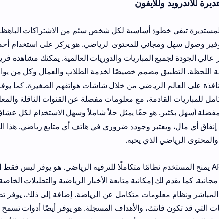
وللايفون
خطوة أساسية لكل شخص سئم من الاشتراكات الباهظة في القنوات الريا
مجاني للمحتوى الرياضي. هو يركز على استخدام أحدث تقنيات البث لت
يع المباريات والدوريات العالمية. يمكنك مشاهدة فريقك المفضل يلعب
يق مصمم خصيصًا لخدمة الطلاب والعمال وكل من يواجه صعوبة مادية ف
ادمة، مع معلومات مفصلة عن القنوات الناقلة والمعلقين. هذا يجعل ا
. هو حقًا يمثل حلاً شاملاً وسهل الاستخدام لكل عشاق كرة القدم الذين
عتبر وجوده ضروري في هاتف أي متابع رياضي. هذا التطبيق مهم لأنه 
ي الذي يحبه.
AP يمنح المستخدم نظامًا متكاملًا للترفيه الرياضي. هو يوفر ليس فقط القنوات الرياض
ك إمكانية متابعة الأخبار الرياضية والتحليلات الخاصة بالمباريات قبل وب
علومات متكامل عن الرياضة. إضافة إلى ذلك، يوفر تطبيق المستديرة إ
اتتك، والأهداف المسجلة. هو يوفر أيضًا أدوات تسمح لك بتخصيص قائمة