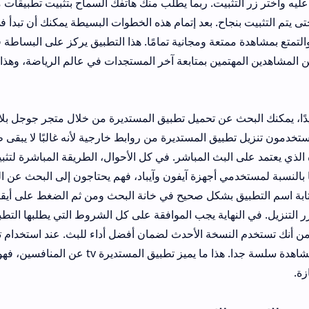
تثبيت. ربما يطلب منك هاتفك السماح بتثبيت تطبيقات من مصادر غير م
جاح. بعد إتمام هذه الخطوات البسيطة يمكنك أن تبدأ في استخدام برنامج
متعة ومجانية تمامًا. هذا التطبيق يركز على البساطة في التثبيت والاس
تمين بمتابعة آخر المستجدات في عالم الرياضة، وهذا هو الهدف الأسا
ث عن تحميل تطبيق المستديرة من خلال متجر جوجل بلاي ستور إذا كان مت
يق المستديرة من روابط خارجية لأنه غالبًا لا يبقى طويلًا في المتاجر
بسبب طبيعة محتواه الذي يعتمد على البث المب
دمي أجهزة آيفون وآيباد، فهم يحتاجون إلى البحث عن التطبيق في متجر 
 بشكل صحيح في خانة البحث ومن ثم الضغط على أيقونة التطبيق عندم
لنهاية يجب الموافقة على كل الشروط التي يطلبها التطبيق قبل البدء باس
 النسخة الأحدث لضمان أفضل أداء للبث. عند استخدام تطبيق المستديرة
تكون تجربتك في المشاهدة سلسة جدا. هذا ما يميز تطبيق المستديرة tv عن المنافسين، فهو ي