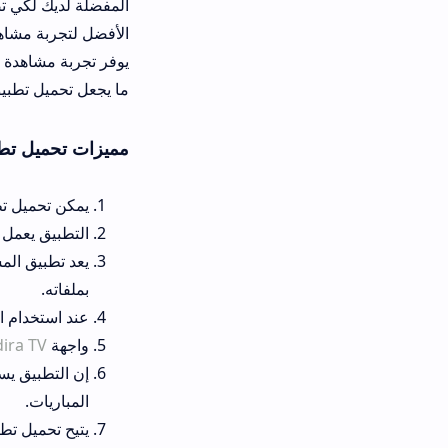
الأفضل لتجربة مشاهدة رياضية متكامل
يوفر تجربة مشاهدة ممتازة، وهو الخي
ما يجعل تحميل تطبيق المستديرة ضروري
مميزات تحميل تطبيق المستديرة APK
يمكن تحميل تطبيق المستديرة APK مجانًا بالكامل ولا تحتاج لدفع أي رسوم اشتراك شهرية أو سنوية.
التطبيق يعمل بشكل سلس على معظم هواتف وأجهزة أند
يعد تطبيق المستديرة من الخيار
بملفاته.
عند استخدام التطبيق يمكنك مشا
واجهة
Mostadira TV
مصممة بط
إن التطبيق يساعدك على عدم تفو
المباريات.
يتيح تحميل تطبيق المستديرة عل