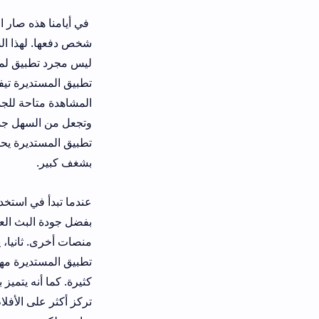
في أيامنا هذه صار البحث عن مكان لمش
شخص دفعها. لهذا السبب بالضبط ظهر 
ليس مجرد تطبيق لمشاهدة القنوات، لك
تطبيق المستديرة تيفي لأنه يوفر خدمة 
المشاهدة متاحة للجميع. هو يساهم في 
وتجعل من السهل جدًا الوصول إلى أي قن
تطبيق المستديرة يحظى بشعبية كبيرة ف
بشغف كبير.
عندما تبدأ في استخدام تطبيق
المستدير
بفضل جودة البث العالية التي يدعمها
منصات أخرى. ثانيا، يتيح لك التطبيق خ
تطبيق المستديرة مهم لكل شخص يحب أ
كثيرة. كما أنه يتميز بأنه يركز على ال