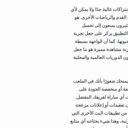
 ولا يمكن لأي
الأخرى. هو
ى تحميل
لى جعل تجربة
واجهة بسيطة
زة هو ما جعل
ية والمحلية
ك في الملعب
جودة على
يقك المفضل.
انات مزعجة
ث الأخرى التي
ذا شيء يحتاجه أي متابع