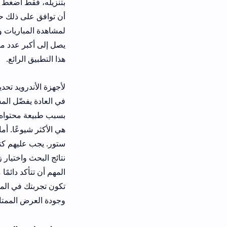
بتنزيله، فقط اضغط عليه واختر زر ال
أن توافق على ذلك حتى يتم التثبيت بن
لمشاهدة المباريات والتمتع بمشاهدة م
يصل إلى أكبر عدد من المشاهدين المه
هذا التطبيق الرائع.
لأجهزة الأندرويد تحديدًا، يمكنك البح
في العادة يفضّل المستخدمون تنزيل تطب
هي الأكثر شيوعًا. أما بالنسبة لمستخ
ستور. يجب عليهم كتابة اسم التطبيق
نتائج البحث واختيار زر التنزيل. في ا
المهم أن تتأكد دائمًا من أنك تستخدم
وجودة العرض الممتازة.