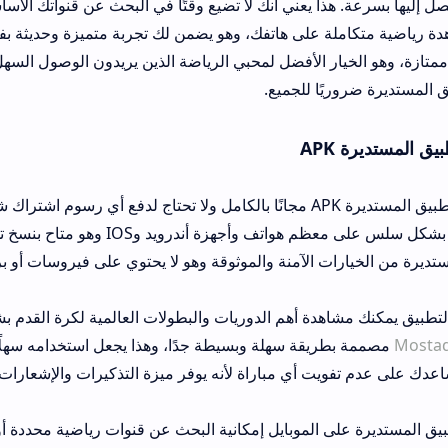
ة على هاتفك، وهو يضمن لك تجربة متميزة وحديثة بفضل التحديثات ال
ار الأفضل لمحبي الرياضة الذين يريدون الوصول السهل والآني لأي حدث
ًا للجميع.
رويد وIOS وهو متاح بنسخ تدعم أنظمة التشغيل هذه.
ات الآمنة والموثوقة وهو لا يحتوي على فيروسات أو برامج ضارة تضر به
هدة أهم الدوريات والبطولات العالمية لكرة القدم بشكل حصري ومجاني
ريقة سهلة وبسيطة جدًا، وهذا يجعل استخدامه سهلًا حتى للمستخدمين
يت أي مباراة لأنه يوفر ميزة التذكيرات والإشعارات الخاصة بأوقات ا
ى الموبايل إمكانية البحث عن قنوات رياضية محددة أو مباريات تريد مش