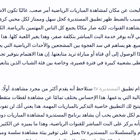
اهدة المباريات الرياضية أمر صعب. غالبًا تكون الاشتراكات غالية جدًا
تطبيق المستديرة كحل سهل وممتاز لكل محبي كرة القدم والرياضات 
نه صار مكانًا يجمع كل الناس المهتمين بالرياضة. الكثيرون يسعون إل
البث المباشر بتكلفة صفر، وهذا يغير اللعبة كلها. هذا التطبيق يركز ع
سد الفجوة بين المشجعين والأحداث الرياضية التي يحبونها، كما أن ال
اة أو مباراة تريد متابعتها. إن هذا الاهتمام بتوفير تجربة مشاهدة ممي
ي فترة قصيرة، وخاصة بين فئة الشباب الذين يتابعون الدوريات العالم
ة tv
ستلاحظ أنه يقدم أكثر من مجرد مشاهدة. أولًا، يمنحك شعورًا بأن
. هذا الإحساس يختلف تمامًا عن مشاهدة لقطات متقطعة أو منخفضة ال
اصية التذكير بالمباريات المهمة. هذا يعني أنك لن تفوت أي مباراة لفر
ن يشاهد برنامج المستديرة لمشاهدة المباريات دون تعقيدات أو إعل
بث المباشر للقنوات الرياضية، وهذا ما يميزه عن الكثير من تطبيقات الب
تركز أكثر على الأفلام والمسلسلات. المستديرة tv يعمل على توفير بيئة مشاهدة سلسة ومرتبة، وه