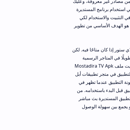
عروفة، وعليك
 المستديرة
تخدام لكي
سي من تطوير
احًا فيه. لكن
 الرسمية
اشر. في كل الأحوال، الطريقة المباشرة لتثبيت ملف Mostadira TV Apk
تطبيقات أبل
ا تظهر في
تخدامه. من
 بث مباشر
جمع بين سهولة الوصول