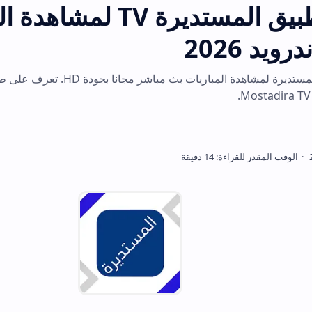
تحميل تطبيق المستديرة TV لمشاهدة المب
احصل على تطبيق المستديرة لمشاهدة المباريات بث مباشر مجانا بجودة HD. تعرف ع