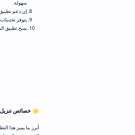
سهولة.
إن دعم تطبيق المستديرة tv ممتاز لجميع سرعات الإنترنت المختلفة، وهذا يضمن لك أفضل جودة بث ممكنة.
يتوفر تحديثات مستمرة للتطبيق 
يمنح تطبيق المستديرة إدارة ف
🌟 خصائص تنزيل Mostadira TV للهاتف
أبرز ما يميز هذا التطبيق هو الواجهة 