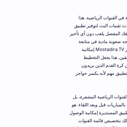
ضية. هذا
وفير تطبيق
 دون أي تأخير
ي متابعة
الرياضة. هو يمنحهم نافذة على العالم الرياضي من خلال شاشات هواتفهم الصغيرة. كما يوفر Mostadira TV إمكانية
لتخطيط
 يريدون
يكسر حواجز
ية المشفرة، بل
عد اللقاء. هو
مكانية الوصول
 القنوات