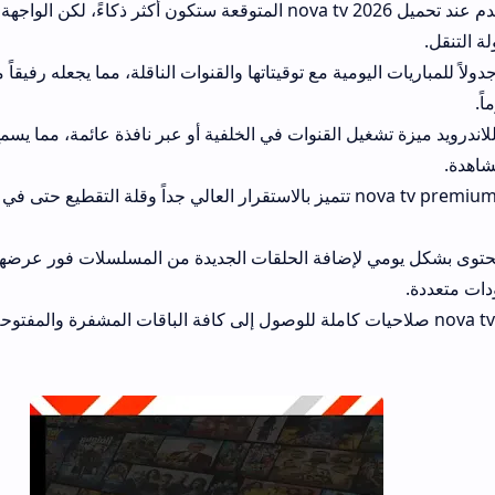
واجهة المستخدم عند تحميل nova tv 2026 المتوقعة ستكون أكثر ذكاءً، لكن الواجهة الحالية تتمي
مية مع توقيتاتها والقنوات الناقلة، مما يجعله رفيقاً مثالياً لعشاق كرة ا
د ميزة تشغيل القنوات في الخلفية أو عبر نافذة عائمة، مما يسمح لك باستخدام ال
إن سيرفرات nova tv premium تتميز بالاستقرار العالي جداً وقلة التقطيع حتى في أوقات الذروة وال
إضافة الحلقات الجديدة من المسلسلات فور عرضها، وكذلك إضافة أحد
nova tv صلاحيات كاملة للوصول إلى كافة الباقات المشفرة والمفتوحة دون قيود جغراف