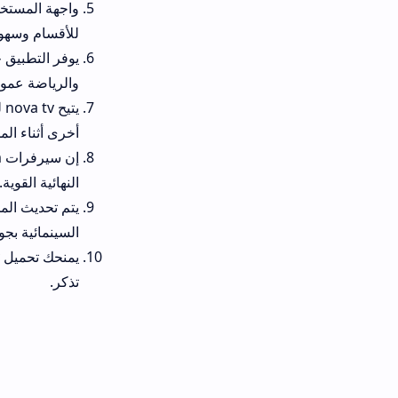
للأقسام وسهولة التنقل.
يوفر التطبيق جدولاً للمباريات اليو
والرياضة عموماً.
يتيح nova tv للاندروي
أخرى أثناء المشاهدة.
النهائية القوية.
يتم تحديث المحتوى بشكل يومي ل
السينمائية بجودات متعددة.
يمنحك تحميل 
تذكر.