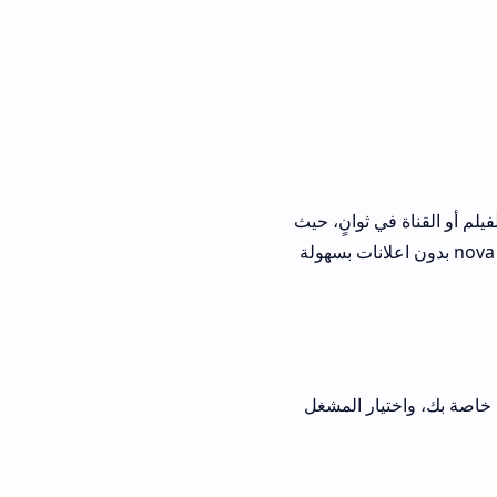
وانٍ، حيث
 تصفح الجديد في nova tv بدون اعلانات بسهولة
 المشغل