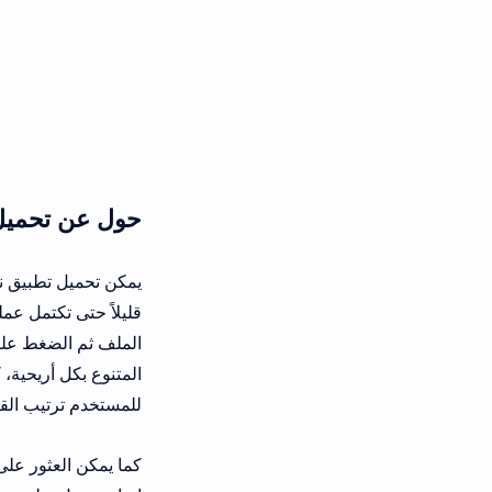
حول عن تحميل تطبيق nova tv أحدث إصدار
يمكن تحميل تطبيق نوفا تي في بكل بساط
قليلاً حتى تكتمل عملية تحميل
a tv apk
الملف ثم الضغط عليه واختيار أمر التثب
المتنوع بكل أريحية، كما يتيح التطبيق 
للمستخدم ترتيب القنوات حسب رغبته. يع
كما يمكن العثور على ملفات التطبيق في