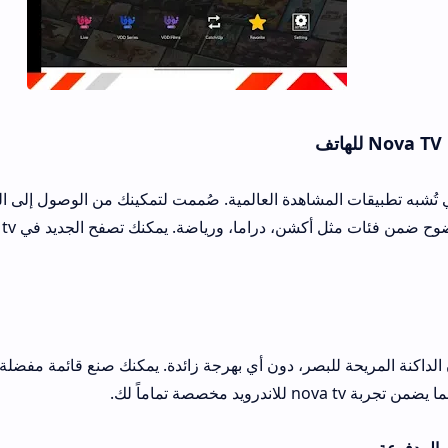
مشاهدة العالمية. صُممت لتمكينك من الوصول إلى الفيلم أو القناة في ث
تُقسم المحتويات بوضوح ضمن فئات مثل أكشن، دراما، ورياضة. يمكنك
ة للبصر، دون أي بهرجة زائدة. يمكنك صنع قائمة مفضلة خاصة بك، واختيار