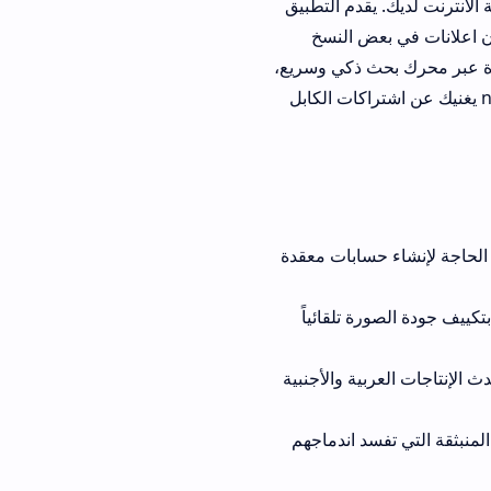
م التطبيق
دون اعلانات في بعض النسخ
ذكي وسريع،
دام nova tv apk يغنيك عن اشتراكات الكابل
ء حسابات معقدة
 جودة الصورة تلقائياً
ت العربية والأجنبية
سد اندماجهم