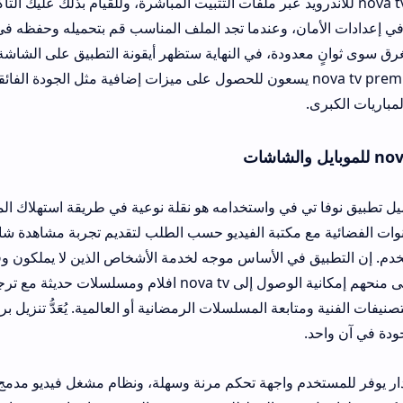
بيق nova tv للاندرويد عبر ملفات التثبيت المباشرة، وللقيام بذلك عليك التأكد من تفعيل خيا
وعندما تجد الملف المناسب قم بتحميله وحفظه في الذاكرة، حينها تبد
دة، في النهاية ستظهر أيقونة التطبيق على الشاشة الرئيسية. الأمر ال
أن الباحثين عن nova tv premium يسعون للحصول على ميزات إ
في واستخدامه هو نقلة نوعية في طريقة استهلاك المحتوى الترفيهي، ف
 مكتبة الفيديو حسب الطلب لتقديم تجربة مشاهدة شاملة تعتمد على سرع
 الأساس موجه لخدمة الأشخاص الذين لا يملكون وقتاً للجلوس أمام الت
التقليدي، بالإضافة إلى منحهم إمكانية الوصول إلى nova tv افلام ومسلسلات حديثة مع ترجمة احت
 المسلسلات الرمضانية أو العالمية. يُعَدُّ تنزيل برنامج نوفا خياراً ممتا
لمستخدم واجهة تحكم مرنة وسهلة، ونظام مشغل فيديو مدمج متطور، بالإضافة