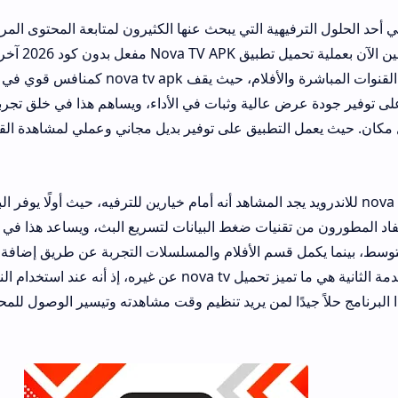
يهية التي يبحث عنها الكثيرون لمتابعة المحتوى المرئي عبر الهواتف الذ
العديد من المستخدمين الآن بعملية تحميل تطبيق Nova TV APK مفعل بدون كود 2026 آخر
مكتبة ضخمة تشمل القنوات المباشرة والأفلام، حيث يقف nova tv apk كمنافس قوي في ساحة
ض عالية وثبات في الأداء، ويساهم هذا في خلق تجربة مشاهدة ممتعة 
تطبيق على توفير بديل مجاني وعملي لمشاهدة القنوات المشفرة وال
nova tv للاندرويد يجد المشاهد أنه أمام خيارين للترفيه، حيث أولًا يوفر البث المباشر للقن
نيات ضغط البيانات لتسريع البث، ويساعد هذا في جعل متابعة المباريات
 قسم الأفلام والمسلسلات التجربة عن طريق إضافة مكتبة متجددة لإر
الدراما والسينما. الخدمة الثانية هي ما تميز تحميل nova tv عن غيره، إذ أنه عند استخدام النسخة الم
جيدًا لمن يريد تنظيم وقت مشاهدته وتيسير الوصول للمحتوى المفضل ضمن