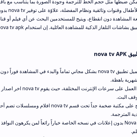
 الخط للترجمة وجودة الصورة بما يتناسب مع باقة الانترنت لديك. يقد
أيضًا أقساماً خاصة للأطفال وقنوات وثائقية ونظام المفضلة، علاوًة على توفير nova tv ب
انقطاع، ويتيح للمستخدمين البحث عن أي فيلم أو قناة عبر محرك بحث 
بينما يمكن ربط التطبيق بشاشات التلفاز الذكية للمشاهدة العائلية. إن استخ
يمكن إتمام تحميل تطبيق nova tv بشكل مجاني تماماً والبدء في المشاهدة فوراً دون الحاجة لإنشا
التطبيق يدعم العمل على سرعات الإنترنت المختلفة، حيث يقوم nova tv اخر اصدار بتكييف
يحتوي البرنامج على مكتبة ضخمة جداً تحت قسم nova tv افلام ومسلسلات تضم أحدث الإنتاجا
No بدون إعلانات في نسخه الخاصة خياراً رائعاً لمن يكرهون النوافذ المنبثقة التي تف