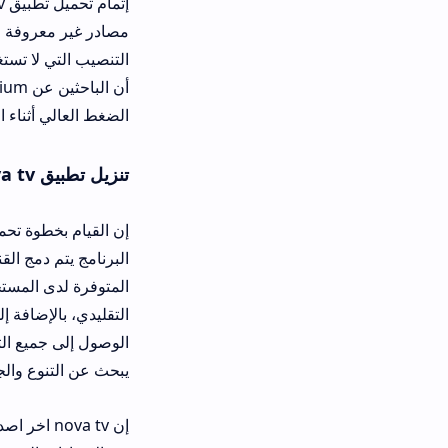
إتمام تحميل تط
مصادر غير معروفة في إعدادات الأمان، 
التنصيب التي لا تستغرق سوى ثوانٍ معدو
الضغط العالي أثناء المباريات الكبرى.
تنزيل تطبيق nova tv للموبايل والشاشات
إن القيام بخطوة تحميل تطبيق نوفا تي 
البرنامج يتم دمج القنوات الفضائية مع
المتوفرة لدى المستخدم. إن التطبيق في
الوصول إلى جميع التصنيفات الفنية ومتابعة
يبحث عن التنوع والجودة في آن واحد.
إن nova tv اخر اصدار يوفر ل