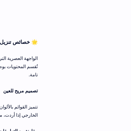
🌟 خصائص تنزيل Nova TV للهاتف
الواجهة العصرية التي تُشبه تطبيقات ال
تامة.
تصميم مريح للعين
تتميز القوائم بالألوان الداكنة المريح
الخارجي إذا أردت، مما يضمن تجربة nova tv للاندرويد مخصصة تماماً لك.