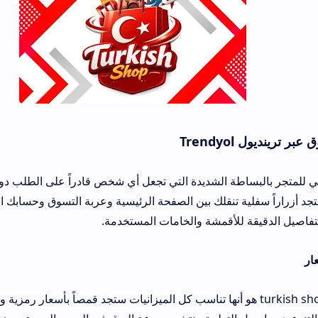
طة الشديدة التي تجعل أي شخص قادراً على الطلب دون مساعدة حيث ت
 تنقلك بين الصفحة الرئيسية وعربة التسوق وحسابك الشخصي كما أن صو
أقمشة والخامات المستخدمة.
ي منصة turkish shop هو أنها تناسب كل الميزانيات ستجد قمصاً بأسعار رمزية وستجد فساتين 