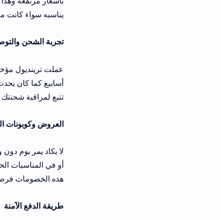
بأسعار مرتفعة وهذا التنوع هو ما جعل ا
يناسبه سواء كانت ملابس أطفال أو ملا
تجربة الشحن والتوصيل
عملت ترينديول مؤخراً على تحسين تجرب
أسابيع كما كان يحدث سابقاً ويتم تغليف
تتبع لمراقبة شحنتك لحظة بلحظة حتى و
العروض وكوبونات الخصم
أو في المناسبات الخاصة مثل الأعياد وال
هذه الخصومات فرصة ممتازة لتجديد خزا
طريقة الدفع الآمنة