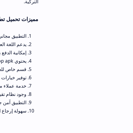
التركية.
مميزات تحميل تطبيق turkish shop
التطبيق مجاني تماماً ولا يحتاج 
يدعم اللغة العربية بشكل كامل مما
إمكانية الدفع بالعملة المحلية م
يحتوي turkish shop apk على آلاف الماركات التركية والعالمية في مكان واحد لتوفير عناء البحث.
قسم خاص للعروض اليومية والتخ
توفير خيارات شحن متعددة وموثو
خدمة عملاء متجاوبة تساعدك في
وجود نظام تقييم حقيقي للمنتجا
التطبيق آمن جداً على بياناتك ال
سهولة إرجاع المنتجات في حال