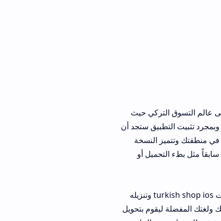
سوق التركي حيث
بيق ستجد أن
يز النسخة
حميل أو
الأمر لا يقتصر فقط على أجهزة أندرويد بل يمكن لمستخدمي هواتف آبل الاستفادة من خدمات turkish shop ios وتنزيله
قوم بتحويل