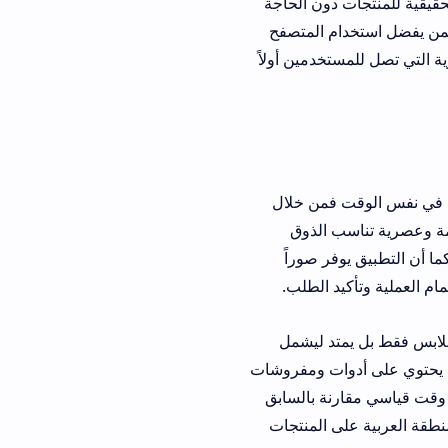
ون الحاجة
فضل استخدام المتصفح
مين أولاً
قت فمن خلال
الذوق
يق يوفر صوراً
الطلب.
يمتد ليشمل
ت ومفروشات
 بالسابق
المنتجات