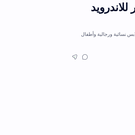
رويد
س نسائية ورجالية وأطفال