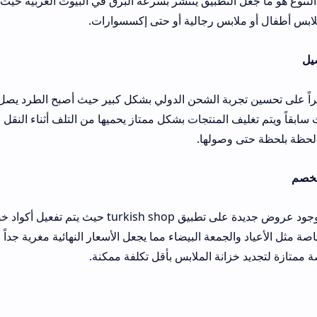
لتطبيق ينتشر بسرعة البرق في البيوت العربية حيث يجد كل فرد في العا
بس رجالية أو حتى إكسسوارات.
ة الشحن الدولي بشكل كبير حيث أصبح الطرد يصل في غضون أيام قليلة
 المنتجات بشكل ممتاز يحميها من التلف أثناء النقل الدولي ويمنحك الت
صولها.
لا يكاد يمر يوم دون وجود عروض جديدة على تطبيق turkish shop حيث يتم تفعيل أكواد خصم 
جمعة البيضاء مما يجعل الأسعار النهائية مغرية جداً وتنافسية لأقصى در
نة الملابس بأقل تكلفة ممكنة.