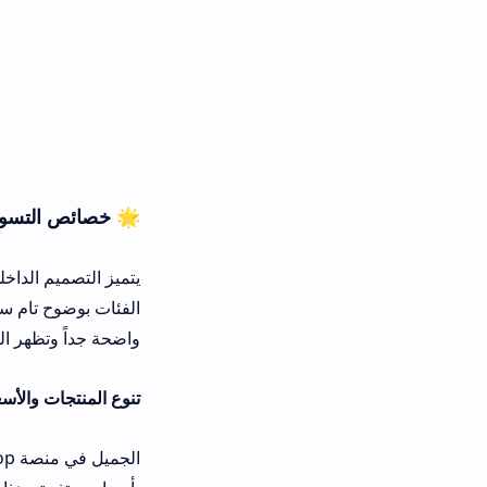
🌟 خصائص التسوق عبر ترينديول Trendyol
يتميز التصميم الداخلي للمتجر بالبسا
الفئات بوضوح تام ستجد أزراراً سفلية
واضحة جداً وتظهر التفاصيل الدقيقة لل
تنوع المنتجات والأسعار
الجميل ف