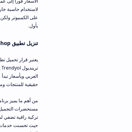
الأسعار فوراً إلى عملتك المحلية مثل ا
على الكمبيوتر ولكن التطبيق يظل الخي
بأول.
تنزيل تطبيق turkish shop للاندرويد وللايفون
ترينديول Trendyol يم
حقيقية للمنتجات ومراجعات من مستخدمين
من
مستحضرات التجميل والعطور التركية ا
تركية راقية تضفي لمسة جمالية على بي
حيث تحسنت خدمات الشحن بشكل ملحوظ في