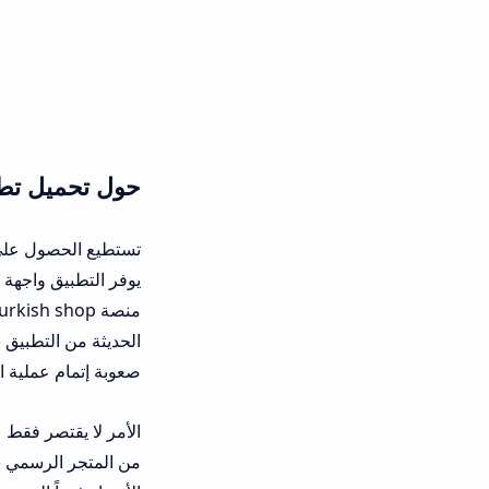
حول تحميل تطبيق turkish shop أحدث إصدار
يوفر التطبيق واجهة مستخدم مريحة جداً 
منصة turkish shop تع
الحديثة من التطبيق بالسرعة في الأداء 
صعوبة إتمام عملية الدفع بالبطاقات المح
من المتجر الرسمي بكل سهولة وعند است