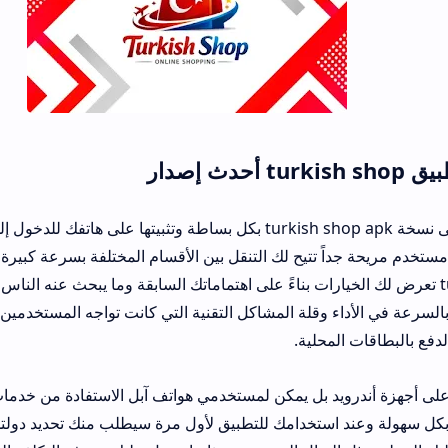
تستطيع الحصول على نسخة turkish shop apk بكل بساطة وتثبيتها على هاتفك للدخول إلى عالم الت
تتيح لك التنقل بين الأقسام المختلفة بسرعة كبيرة وبمجرد تثبيت التط
رض لك الخيارات بناءً على اهتماماتك السابقة وما يبحث عنه الناس في منطقتك وتتم
وقلة المشاكل التقنية التي كانت تواجه المستخدمين سابقاً مثل بطء الت
لية.
خدامك للتطبيق لأول مرة سيطلب منك تحديد دولتك ولغتك المفضلة لي