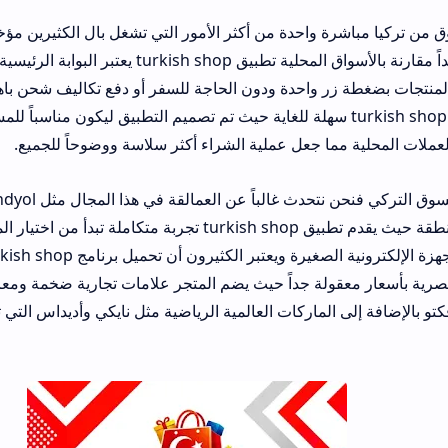
احدة من أكثر الأمور التي تشغل بال الكثيرين مؤخراً بسبب جودة الم
والأسعار المناسبة جداً مقارنة بالأسواق المحلية تطبيق turkish shop يعتبر البوابة الرئيسية له
 واحدة ودون الحاجة للسفر أو دفع تكاليف شحن باهظة عبر وسطاء خا
 استخدام turkish shop apk سهلة للغاية حيث تم تصميم التطبيق ليكون مناسباً للمستخدم العربي 
ا جعل عملية الشراء أكثر سلاسة ووضوحاً للجميع.
عندما نتحدث عن التسوق التركي فنحن نتحدث غالباً عن العمالقة 
عبر الإنترنت في المنطقة حيث يقدم تطبيق turkish shop تجربة متكاملة تبدأ من اختيار الملابس والأزياء
الديكور المنزلي والأجهزة الإلكترونية الصغيرة ويعتبر الكثيرون أن 
ة جداً حيث يضم المتجر علامات تجارية ضخمة ومعروفة بجودتها مثل 
اركات العالمية الرياضية مثل نايكي وأديداس التي تتوفر أحياناً بأسعار