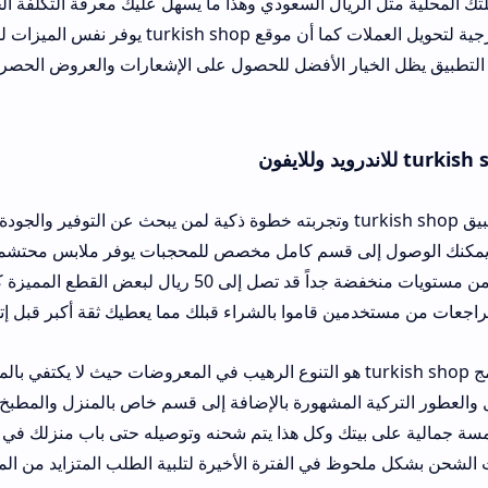
لريال السعودي وهذا ما يسهل عليك معرفة التكلفة الحقيقية للمنتجات د
لاستخدام حاسبة خارجية لتحويل العملات كما أن موقع turkish shop يوفر نفس الميزات لمن ي
ار الأفضل للحصول على الإشعارات والعروض الحصرية التي تصل للمستخد
يعتبر قرار تحميل تطبيق turkish shop وتجربته خطوة ذكية لمن يبحث عن التوفير والجودة في نفس الو
كنك الوصول إلى قسم كامل مخصص للمحجبات يوفر ملابس محتشمة وعصرية تناسب 
العربي وبأسعار تبدأ من مستويات منخفضة جداً قد تصل إلى 50 ريال لبعض القطع المميزة كما أن التطب
 قاموا بالشراء قبلك مما يعطيك ثقة أكبر قبل إتمام العملية وتأكيد 
 أهم ما يميز برنامج turkish shop هو التنوع الرهيب في المعروضات حيث لا يكتفي بالملابس فقط بل 
لمشهورة بالإضافة إلى قسم خاص بالمنزل والمطبخ يحتوي على أدوا
تك وكل هذا يتم شحنه وتوصيله حتى باب منزلك في وقت قياسي مقارنة
 الفترة الأخيرة لتلبية الطلب المتزايد من المنطقة العربية على 