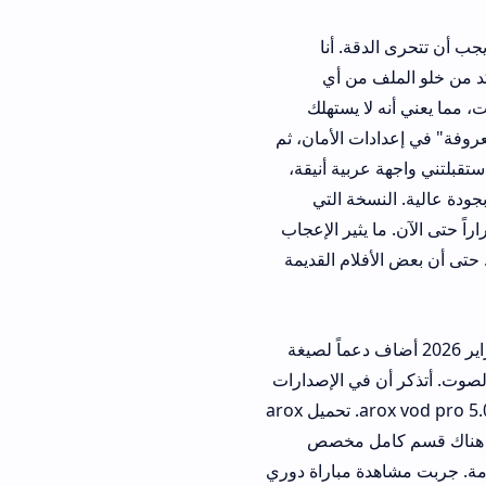
الدقة. أنا
لف من أي
ايت، مما يعني أنه لا يستهلك
 الأمان، ثم
بية أنيقة،
ة التي
حتى الآن. ما يثير الإعجاب
 بعض الأفلام القديمة
لى تحسين التطبيق. آخر تحديث في فبراير 2026 أضاف دعماً لصيغة
 في الإصدارات
القديمة كانت هناك مشكلة بسيطة في تزامن الصوت مع الصورة، لكن تم حلها تماماً في arox vod pro 5.0.1. تحميل arox
مل مخصص
ة مباراة دوري