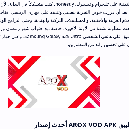
عنه في مجموعات التقنية على تليجرام وفيسبوك. honestly، كنت متشككاً في البداية، لأن كثيراً
 التجربة بنفسي وتثبيته على جهازي الرئيسي، تفاجأت بما رأيت. التط
بية، والمسلسلات التركية والهندية، وحتى البرامج الوثائقية الحصرية. ع
بة بشدة في الآونة الأخيرة، خاصة مع اقتراب شهر رمضان وزيادة الطلب على 
الدرامي. جربت التطبيق على هاتفي الشخصي Samsung Galaxy S25 Ultra، وعلى جهاز 
ع من المطورين.