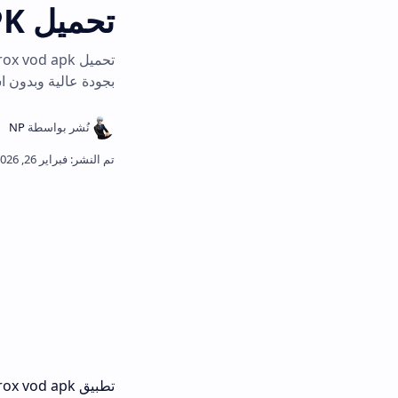
تحميل AROX VOD APK آخر إصدار للاندرويد 2026
بجودة عالية وبدون اشتراكات. arox vod pr
تطبيق arox vod apk