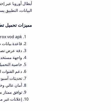
البيانات، التطبيق يستهلك حوالي 1.5 غيغابايت في الساعة بجودة عالية، وهذا رقم مقبول جداً مقارنة بالخدمات المدفوعة.
مميزات تحميل تطبيق arox vod apk
arox vod apk تحميل مجاني بالكامل، بدون أي رسوم اشتراك شهرية أو سنوية.
قاعدة بيانات ضخمة تتجاوز 15,000 فيلم وحلقة، حسب إحصائيات المطورين في 2026.
دقة عرض تصل إلى 4K HDR على المحتوى المدعوم، مع تجربة بصرية مذهلة على شاشات OLED.
واجهة مستخدم عربية بالكامل، بتصميم Material Design أني
خاصية التحميل للمشاهدة دون اتصال بالإنترنت (line Mode
دعم القنوات التلفزيونية المباشر
تحديثات أسبوعية للمحتوى، مع إض
أمان عالي وخصوصية، التطبيق ل
توافق ممتاز مع أندرويد تيفو وأجهزة Chromecast، لتجربة مشاهدة على الشاش
إعلانات غير مزعجة ويمكن تخطيها