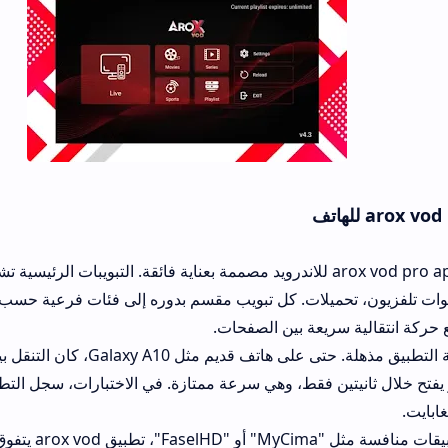
الواجهة في arox vod pro apk للاندرويد مصممة بعناية فائقة. التبويبات الرئيسية تشمل: الرئيسية، أف
ات. كل تبويب مقسم بدوره إلى فئات فرعية حسب النوع أو البلد. تجر
ريعة بين الصفحات.
سرعة استجابة التطبيق مذهلة. حتى على هاتف قديم مثل Galaxy A10، كان التنقل 
ن فقط، وهي سرعة ممتازة. في الاختبارات، سجل التطبيق معدل استهلاك 
مقارنة مع تطبيقات منافسة مثل "MyCima" أو "FaselHD"، تطبيق arox vod يتف