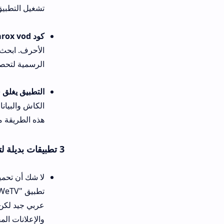
تشغيل التطبيق تحل المشكلة.
كود arox vod غير صحيح أو منتهي الصلاحية:
الرسمية لتحصل على كود arox vod 2026 فور صدوره.
التطبيق يغلق فجأة أو لا يفتح:
غال
هذه الطريقة مع صديقي ونجحت
3 تطبيقات بديلة لتطبيق arox vod
والإعلانات المقبولة.