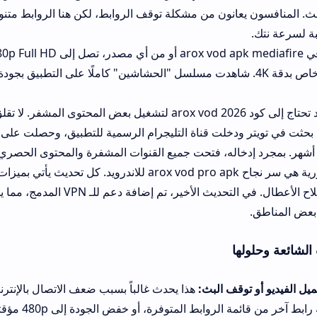
انون من مشكلة توقف الروابط، لكن هنا الروابط متنوعة ومتعددة، مع خي
جودة الفيديو في arox vod apk mediafire أو من أي مصدر، 
محتوى خاص بدقة 4K. شاهدت مسلسل "الحشاشين" كاملًا على التطبيق بجودة ممتازة، وكانت
التحديثات الدورية هي سر نجاح arox vod pro apk للاندرويد. كل تحديث يأتي بميزات جديدة، م
المتعددة، وإصلاح الأعطال. في التحديث الأخير، تم إضافة دعم للـ VPN المدمج، مما يسمح 
ا
ف البث:
هذا يحدث غالباً بسبب ضعف الاتصال بالإنترنت أو وجود خطأ في
الحل هو تجربة رابط آخر من قائمة الروابط المتوفرة، أو خفض الجودة إلى 480p مؤ