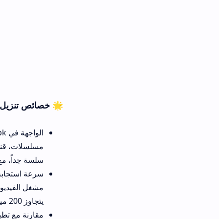
🌟 خصائص تنزيل arox vod للهاتف
مسلسلات، قنوات تلفزيون، تحميل
سلسة جداً، مع حركة انتقالية س
مشغل الفيديو يفتح خلال ثانيتي
يتجاوز 200 ميغابايت.