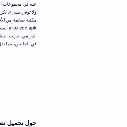
ولا توفي بشيء. لكن بعد أن قررت خوض
مكتبة ضخمة من الأفلام العربية والأجن
arox vod apk أصبحت مطلو
في الحالتين، مما يدل على تحسين رائ
حول تحميل تطبيق AROX VOD APK أحدث إصدار