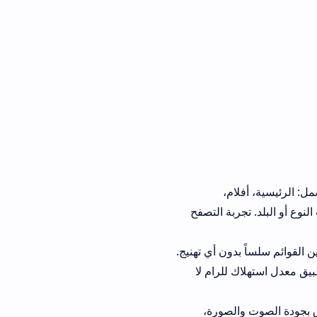
لام،
بة التصفح
بين القوائم سلساً بدون أي تهنيج.
للرام لا
وق بجودة الصوت والصورة،