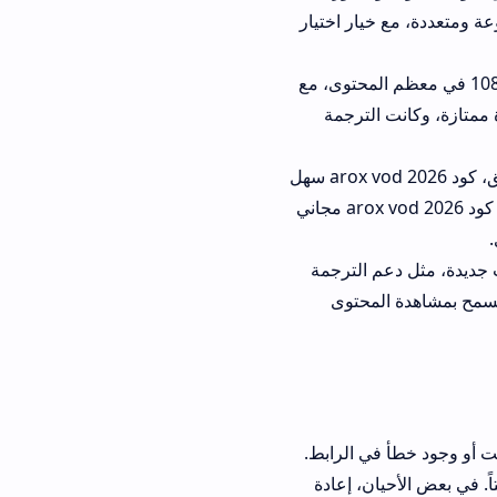
ار اختيار
تصل إلى 1080p Full HD في معظم المحتوى، مع
 الترجمة
بعد التثبيت، قد تحتاج إلى كود arox vod 2026 لتشغيل بعض المحتوى المشفر. لا تقلق، كود arox vod 2026 سهل
الحصول عليه. بحثت في تويتر ودخلت قناة التليجرام الرسمية للتطبيق، وحصلت على كود arox vod 2026 مجاني
ثل دعم الترجمة
بمشاهدة المحتوى
 الرابط.
قتاً. في بعض الأحيان، إعادة