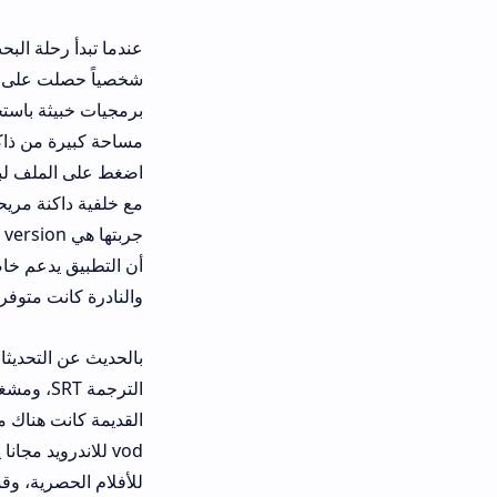
مساحة كبيرة من ذاكرة هاتفك. بعد الت
اضغط على الملف لبدء التثبيت. العملية
مع خلفية داكنة مريحة للعين، وقوائم 
والنادرة كانت متوفرة، وهذا شيء نادر 
الترجمة SRT، ومشغل الفيدي
vod للاندرويد مجانا يمنحك فرصة
للأفلام الحصرية، وقسم آخر للقنوات ال