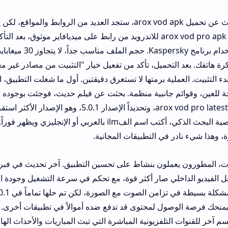
عندما تبدأ رحلة البحث عن تحميل arox vod apk، ستجد العديد من الروابط والمواقع، لكن يجب أن تتحرى 
شخصياً حصلت على arox vod pro apk للاندرويد من رابط على ميديافاير موثوق، بعد التأكد من خلو الم
برمجيات خبيثة باستخدام برنامج Kaspersky. حجم الملف مناسب جداً، لا يتجاوز 30 ميغاب
حميل، تأكد من تفعيل خيار "التثبيت من مصادر غير معروفة" في إعدادات
 برمتها لا تستغرق دقيقتين. أول ما شغلت التطبيق، استقبلتني واجهة عر
جانبية منظمة. بحثت عن فيلم حديث، فوجئت بوجوده بجودة عالية. النسخ
جربتها هي arox vod pro latest version، وتحديداً الإصدار 5.0.1، وهو الإصدار الأكثر استقراراً 
أن التطبيق يدعم خاصية البحث الذكي، أكتب اسم الفilm بالعربي أو الإنجليزي ويظهر فوراً. حتى أن
في التطبيقات المجانية.
بالحديث عن التحديثات، المطورون يعملون بنشاط ع
و الداخلي صار أكثر قوة، مع تحكم في سرعة التشغيل وجودة الصوت. أتذكر أن
 الوصول لمحتوى قد تدفع ضده أموالاً في تطبيقات أخرى. هناك قسم كا
تلفزيونية المباشرة التي تبث المباريات والأحداث الهامة. جربت مشاهد