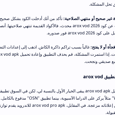
تأكد من أنك أدخلت الكود بشكل صحيح، فبعض الأكواد ح
الأحرف. ابحث عن كود arox vod 2026 محدث، فالأكواد القديمة تنتهي صلاحيتها. أنصحك بمتابعة ق
باً بسبب تراكم ذاكرة الكاش. اذهب إلى إعدادات التطبيق، ثم التخزين
الكاش والبيانات. إذا استمرت المشكلة، قم بحذف التطبيق و
.
لا شك أن تحميل arox vod apk يبقى الخيار الأول بالنسبة لي، لكن في السوق تطبيقات أخرى قد تن
تط
عربي جيد لكن إعلاناته مزعجة. في المقابل، arox vod pro apk للاندرويد يقدم توازناً رائعاً بي