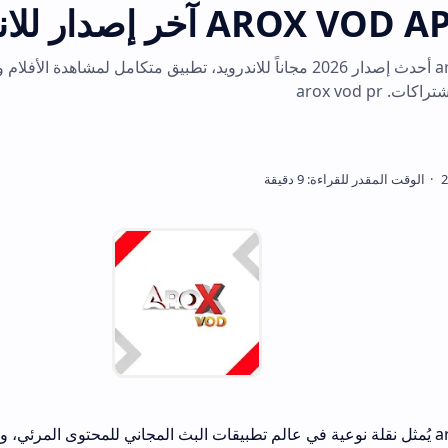
تحميل arox vod apk أحدث إصدار 2026 مجاناً للاندرويد، تطبيق متكامل لمشاهدة الأفلام والمسلسلات 
 يُمثل نقلة نوعية في عالم تطبيقات البث المجاني للمحتوى المرئي، وقد لفت انتباهي