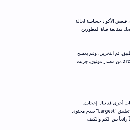
ساسة لحالة
ناة المطورين
، وقم بمسح
إعادة تحميل arox vod apk من مصدر موثوق. جربت
ال إعجابك.
بيق "WeTV" مثلاً يركز على الدراما الآسيوية، بينما تطبيق "OSN" مدفوع بالكامل. تطبيق "Largest" يقدم محتوى
ن الكم والكيف