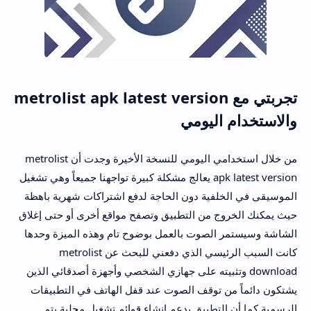
تجربتي مع metrolist apk latest version
والاستخدام اليومي
من خلال استخدامي اليومي للنسخة الأخيرة وجدت أن metrolist
apk latest version يعالج مشكلة كبيرة تواجهنا جميعاً وهي تشغيل
الموسيقى في الخلفية دون الحاجة لدفع اشتراكات شهرية باهظة
حيث يمكنك الخروج من التطبيق وتصفح مواقع أخرى أو حتى إغلاق
الشاشة وسيستمر الصوت بالعمل بوضوح تام وهذه الميزة وحدها
كانت السبب الرئيسي الذي دفعني للبحث عن metrolist
download وتثبيته على جهازي الشخصي وأجهزة أصدقائي الذين
يشتكون دائماً من توقف الصوت عند قفل الهاتف في التطبيقات
الرسمية كما أن التطبيق يدعم إنشاء قوائم تشغيل محلية يتم