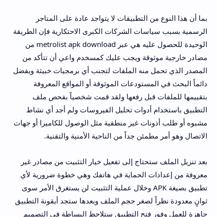
بما أن هذا النوع من التطبيقات لا يتواجد عادة على المتاجر
الرسمية بسبب سياسات الشركات الكبرى الاحتكارية فإن الطريقة
الوحيدة للحصول عليه هي عبر metrolist apk download من
مصادر خارجية موثوقة ويجب عليك كمسخدم واعي أن تتأكد من
المصدر الذي تحمل منه الملفات لتجنب أي برمجيات خبيثة ويفضل
دائماً البحث في المستودعات الموثوقة أو المواقع المعروفة
بتقييمها للملفات قبل رفعها ولقد قمت شخصياً بفحص ملف
التطبيق باستخدام أدوات تحليل الفيروسات ولم أجد أي نشاط
مشبوه أو طلب أذونات غير منطقية مثل الوصول للكاميرا أو جهات
الاتصال وهو أمر مطمئن جداً من الناحية الأمنية والتقنية.
بعد تنزيل الملف ستحتاج إلى تفعيل خيار التثبيت من مصادر غير
معروفة من إعدادات الحماية في هاتفك وهي خطوة ضرورية لأي
تطبيق بصيغة APK وخلال عملية التثبيت لن يستغرق الأمر سوى
ثوانٍ معدودة نظراً لصغر حجم الملف وبعدها ستجد أيقونة التطبيق
جاهزة للعمل وفور فتح التطبيق ستلاحظ البساطة في التصميم