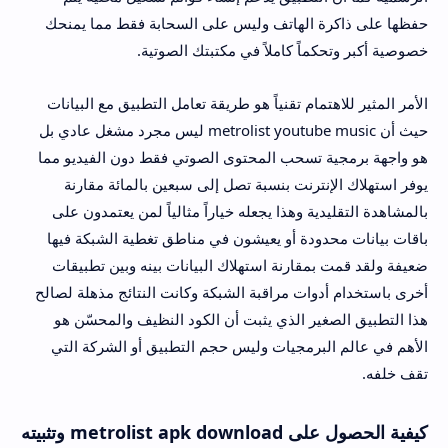
حفظها على ذاكرة الهاتف وليس على السحابة فقط مما يمنحك
خصوصية أكبر وتحكماً كاملاً في مكتبتك الصوتية.
الأمر المثير للاهتمام تقنياً هو طريقة تعامل التطبيق مع البيانات
حيث أن metrolist youtube music ليس مجرد مشغل عادي بل
هو واجهة برمجية تسحب المحتوى الصوتي فقط دون الفيديو مما
يوفر استهلاك الإنترنت بنسبة تصل إلى سبعين بالمائة مقارنة
بالمشاهدة التقليدية وهذا يجعله خياراً مثالياً لمن يعتمدون على
باقات بيانات محدودة أو يعيشون في مناطق تغطية الشبكة فيها
ضعيفة ولقد قمت بمقارنة استهلاك البيانات بينه وبين تطبيقات
أخرى باستخدام أدوات مراقبة الشبكة وكانت النتائج مذهلة لصالح
هذا التطبيق الصغير الذي يثبت أن الكود النظيف والمحسّن هو
الأهم في عالم البرمجيات وليس حجم التطبيق أو الشركة التي
تقف خلفه.
كيفية الحصول على metrolist apk download وتثبيته