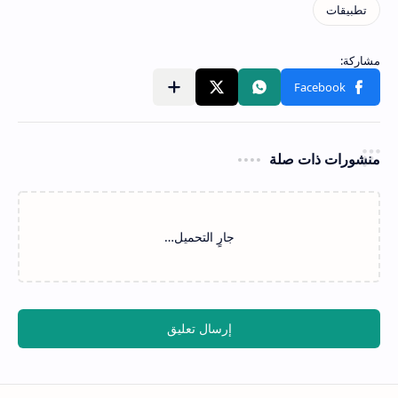
منشورات ذات صلة
‏جارٍ التحميل…
إرسال تعليق