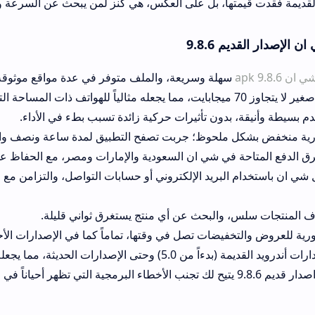
متها، بل على العكس، هي كنز لمن يبحث عن السرعة والخفة.
9.8.6
سهلة وسريعة، والملف متوفر في عدة مواقع موثوقة مثل apkmirror.
بدون تأثيرات حركية زائدة تسبب بطء في الأداء.
ملحوظ؛ جربت تصفح التطبيق لمدة ساعة ونصف والبطارية خسرت 18% فقط.
 في شي ان السعودية والإمارات ومصر، مع الحفاظ على سرعة إتمام عم
البريد الإلكتروني أو حسابات التواصل، والتزامن مع الحساب القديم ي
، والبحث عن أي منتج يستغرق ثواني قليلة.
تخفيضات تصل في وقتها، تماماً كما في الإصدارات الأحدث.
ديثة، مما يجعله خياراً عالمياً.
تنزيل شي ان اصدار قديم 9.8.6 يتيح لك تجنب الأخطاء البرمجية التي تظهر أحياناً في الإصدارات ال