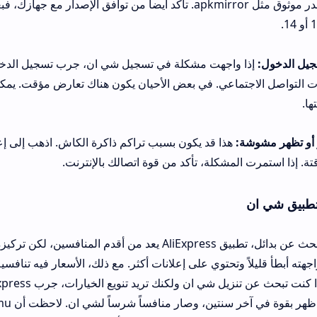
جديدة من مصدر موثوق مثل apkmirror. تأكد أيضاً من توافق الإصدار مع جهازك، فبعض الإصدا
واجهت مشكلة في تسجيل شي ان، جرب تسجيل الدخول باستخدام البريد
ماعي. في بعض الأحيان يكون هناك تعارض مؤقت. يمكنك أيضاً إعادة تعي
:
هذا قد يكون بسبب تراكم ذاكرة الكاش. اذهب إلى إعدادات التطبيق 
المشكلة، تأكد من قوة اتصالك بالإنترنت.
بالنسبة لمن يبحث عن بدائل، تطبيق AliExpress يعد من أقدم المنافسين، لكن تركيزه على ال
وتحتوي على إعلانات أكثر. مع ذلك، الأسعار فيه تنافسية جداً والشحن م
 شي ان ولكنك تريد تنويع الخيارات، جرب AliExpress.
تطبيق Temu ظهر بقوة في آخر سنتين، وصار منافساً شرساً لشي ان