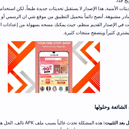
ا الإصدار لا يستقبل تحديثات جديدة طبعاً، لكن استخدامه آمن طالما أنك ل
ماً بتحميل التطبيق من موقع شي ان الرسمي أو من apkmirror.
لقديم منظم، حيث يمكنك مسحه بسهولة من إعدادات التطبيق لتحرير مس
صفح منتجات كثيرة.
ا
هذه المشكلة تحدث غالباً بسبب ملف APK تالف. الحل هو حذ