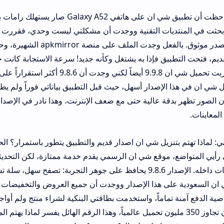
بدأت رحلتي عندما لاحظت أن تطبيق شي ان على هاتفي Galaxy A52 صار يستهلك رامات ب
mirror 9.8.6 من مصدر موثوق
بيق فإذا به يشتغل وكأنه جديد! سرعة الاستجابة كانت خرافية، والتصفح 
يتم دون أي تهنيج. جربت تحميل شي ان 9.9.8 أيضاً لكني وجدت أن 9.8.6 أكثر استقراراً ع
إصدار أسهل، حيث قبل التطبيق بياناتي فوراً ولم يطلب تحديثات إجبا
ة عالية حتى مع ضعف الإنترنت، وهذا نادر في الإصدارات الحديثة التي 
زيل شي ان اصدار قديم والتطبيق يتطور باستمرار؟ الحقيقة أن التطور ل
موقع شي ان الرسمي يقدم خدمة ممتازة، لكن التحديثات الأخيرة زاد
التطبيق وعدد الإعلانات داخله. الإصدار 9.8.6 يحافظ على جوهر التجربة: تصفح سهل، سلة تسوق مرنة
 هذا الإصدار ووجدت أن جميع العروض والتخفيضات تظهر بنفس الكفا
تماماً، واستخدمت بطاقتي البنكية لشراء منتج ولم أواجه أي مشكلة.
طبيق شي ان تجاوز 350 مليون تحميل عالمياً، وهذا الرقم الهائل يفسر لماذا يهتم المطورون بتحسي