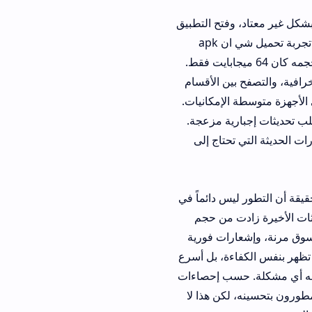
شكل غير معتاد، وفتح التطبيق
يستغرق وقتاً طويلاً. بحثت في المنتديات التقنية ووجدت أن مشكلتي ليست وحدي، فقررت تجربة تحميل شي ان apk
. بالفعل وجدت الملف على منصة apkmirror الشهيرة، وحجمه كان 64 ميجابايت فقط.
بين الأقسام
لى الأجهزة متوسطة الإمكانيات.
رية مزعجة.
تحتاج إلى
يس دائماً في
ت من حجم
، وإشعارات فورية
ءة، بل أسرع
 حسب إحصاءات
نه، لكن هذا لا