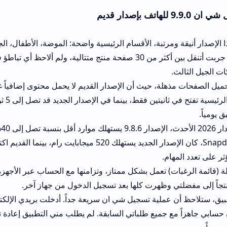
مرتبة، الأقسام الرئيسية واضحة: الموضة، الأطفال، الجمال، الرجال. التنق
بسرعة فائقة. جربت أتنقل بين أكثر من 30 صفحة منتج متتالية، ولم ألاحظ أي تباطؤ في الأداء
ة، حيث أن الإصدار القديم لا يحمل محتوى إضافياً غير ضروري. على 
صفحة المنتج الرئيسية تفتح في ثانيتين فقط، بينما في الإصدار الجديد قد تص
مقارنة مع إصدار 2026 الأحدث، الإصدار 9.8.6 يستهلك موارد أ
Snapdragon 720G، كان الإصدار الجدي
ام.
) تعمل بشكل ممتاز، وتزامنها مع الحساب عبر الأجهزة المختلفة يتم 
 عملية تسجيل شي ان سريعة جداً. أدخلت بريدي الإلكتروني وكلمة المر
 جميع طلباتي السابقة. لم يطلب مني التطبيق إعادة تفعيل الحساب ع