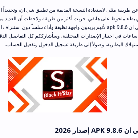
منذ فترة وأنا أبحث عن طريقة مث
لى هاتفي. جربت أكثر من طريقة ولاحظت أن العديد من المستخدمين ي
رغبة في تحميل شي ان 9.8.6 apk لأنهم يريدون واجهة نظيفة وأداء سلساً دون استنزاف الموارد. قر
الإصدارات المختلفة، وسأشارككم كل التفاصيل الدقيقة التي رأيتها بأ
 وصولاً إلى طريقة تسجيل الدخول وتفعيل الحساب.