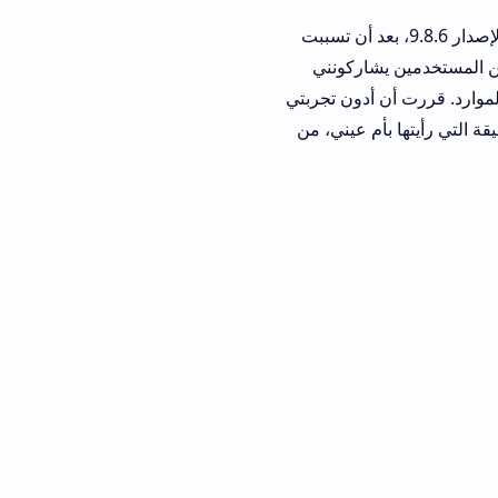
لى لاستعادة النسخة القديمة من تطبيق شي ان، وتحديداً الإصدار 9.8.6، بعد أن تسببت
شاركونني
رت أن أدون تجربتي
م عيني، من