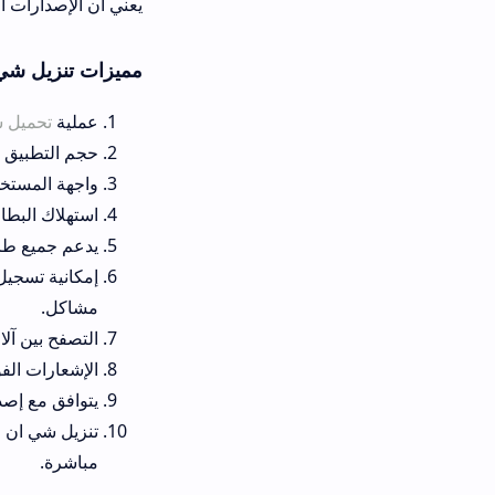
يعني أن الإصدارات القديمة فقدت قي
مميزات تنزيل شي ان الإصدار القديم 
عملية
تحميل شي ان 9.8.6 apk
حجم التطبيق صغير لا يتجاوز 70 ميجابايت، مما يجعله مثالياً للهواتف ذات المساحة التخزينية المحدودة.
واجهة المستخدم بسيطة وأنيقة، 
استهلاك البطارية منخفض بشكل 
يدعم جميع طرق الدفع المتاحة
إمكانية تسجيل شي ان باستخدام 
مشاكل.
التصفح بين آلاف المنتجات سلس
الإشعارات الفورية للعروض وال
يتوافق مع إصدارات أندرويد القديمة (بدءاً من 5.0) وحتى الإصدارات الح
مباشرة.