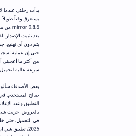
بعد تثبيت الإصدار القديم، فتحت التط
حتى إن عملية تسجيل شي ان في هذا ال
من أكثر ما أعجبني أن الصور تظهر بدق
سرعة عالية لتحميل المعاينات.
بعض الأصدقاء سألوني: لماذا تهتم بتن
صالح المستخدم. في رأيي المتواضع، 
بالعروض. جربت شي ان السعودية على
في التحميل. حتى خاصية الدفع آمنة 
2026، ت