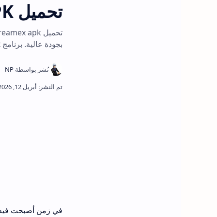
تحميل Streamex APK أحدث إصدار للاندرويد 2026
بجودة عالية. برنامج streamex سهل الاستخدام