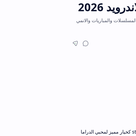
رويد. تطبيق streamex لمشاهدة الافلام والمسلسلات والمباريات والانمي
في زمن أصبحت فيه المنصات الرقمية تتصدر مشهد الترفيه اليومي، يظهر تطبيق streamex كخيار مميز لمحبي الدراما