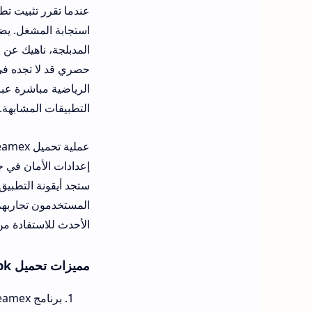
عندما تقرر تثبيت تط
استجابة المشغل. يضم 
حصري قد لا تجده في 
الرياضية مباشرة عب
التطبيقات المشابهة.
إعدادات الأمان في ج
المستخدمون تجاربهم 
الأحدث للاستفادة م
مميزات تحميل streamex apk
برنامج streamex متوفر مجاناً بشكل كامل دون رسوم خفية أو اشتراكات شهرية إجبارية.