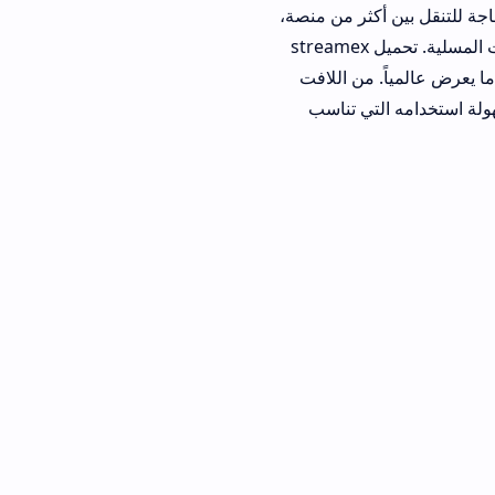
اجة للتنقل بين أكثر من منصة،
وهنا يأتي دور streamex apk الذي يحول جهازك إلى نافذة تطل بها على عوالم من المرئيات المسلية. تحميل streamex
ا يعرض عالمياً. من اللافت
لة استخدامه التي تناسب