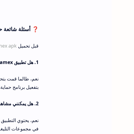
❓ أسئلة شائعة حول تطبيق
قبل تحميل
mex apk
1. هل تطبيق streamex آمن على الجهاز؟
بتفعيل برنامج حماية.
2. هل يمكنني مشاهدة مباريات الدوري عبر streamex .net apk؟
نعم، يحتوي التطبيق 
في مجموعات التليغر