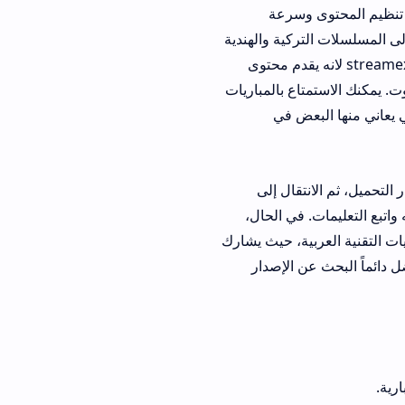
 تنظيم المحتوى وسرعة
لى المسلسلات التركية والهندية
المدبلجة، ناهيك عن قسم خاص لمحبي الأنمي يحدّث أولاً بأول. يقوم الكثيرون بتحميل streamex apk لانه يقدم محتوى
. يمكنك الاستمتاع بالمباريات
 يعاني منها البعض في
بمصدر التحميل، ثم الانتقال إلى
اتبع التعليمات. في الحال،
اسم الأكثر تداولاً في المنتديات التقنية العربية، حيث يشارك
ل دائماً البحث عن الإصدار