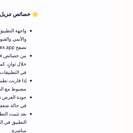
 خصائص تنزيل streamex للهاتف
ام والمسلسلات
لصغيرة. يمكنك
تصفح streamex app وكأنك تستخدم منصة عالمية مدفوعة، لكن دون أن تدفع شيئاً.
ادراً ما نجدها
يقات المجانية.
لفهم التفاصيل.
التلقائي. حتى
لى تشغيل المحتوى بجودة مقبولة دون توقف متكرر.
ل الدخول، لكن
تاع بالمشاهدة
مباشرة.