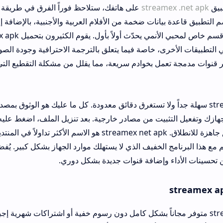
بيق
streamex .net apk
على هاتفك، ستلاحظ فوراً الفرق في طريقة
التطبيق قاعدة بيانات ضخمة من الأفلام العربية والأجنبية، بالإضافة إ
التطبيقات الأخرى، خاصة فيما يتعلق بالترجمة الاحترافية وجودة الصوت
ر قنوات مدمجة تعمل بخوادم سريعة، مما يقلل من مشكلة التقطيع التي
عملية تحميل streamex سهلة جداً ولا تستغرق دقائق معدودة. كل ما عليك هو الوثوق 
هازك وتفعيل التثبيت من مصادر خارجية. بعد تنزيل الملف، اضغط عليه و
ستجد أيقونة التطبيق جاهزة للانطلاق. streamex net apk هو ال
مع هذا البرنامج الخفيف الذي لا يستهلك موارد الجهاز بشكل كبير. يُفض
ن تحسينات الأداء وإضافة قنوات جديدة بشكل دوري.