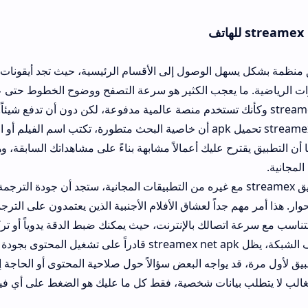

سهل الوصول إلى الأقسام الرئيسية، حيث تجد أيقونات منفصلة للأفل
 ما يعجب الكثير هو سرعة التصفح ووضوح الخطوط حتى على الشاشات ا
صية البحث متطورة، تكتب اسم الفيلم أو المسلسل فتظهر لك النتائج
يقترح عليك أعمالاً مشابهة بناءً على مشاهداتك السابقة، وهذه ميزة ذكية ن
في التطب
من التطبيقات المجانية، ستجد أن جودة الترجمة لديه أفضل بكثير، وتوقيتها
 مهم جداً لعشاق الأفلام الأجنبية الذين يعتمدون على الترجمة العربية 
اتصالك بالإنترنت، حيث يمكنك ضبط الدقة يدوياً أو تركها على الوضع 
في حالة ضعف الشبكة، يظل streamex net apk قادراً ع
 مرة، قد يواجه البعض سؤالاً حول صلاحية المحتوى أو الحاجة إلى تسجي
تطلب بيانات شخصية، فقط كل ما عليك هو الضغط على أي فيلم والاستم