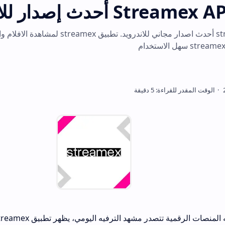
تحميل streamex apk أحدث اصدار مجاني للاند