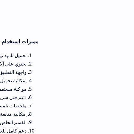
مميزات استخدام تطبيق تلميذ تيس
تحميل تلميذ تيس مجاني تمامًا ول
يحتوي على آلاف الدروس المصورة
واجهة التطبيق مصممة بعناية لتن
إمكانية تحميل المحتوى للاستخدام
مواكبة مستمرة للتعديلات في الم
دعم فني سريع نسبيًا عبر البريد ا
ملخصات تلميذ تيس تغطي جميع الموا
إمكانية متابعة النتائج والتنقيط
القسم الخاص بالتمارين التفاعلي
دعم كامل للغة العربية والفرنسي