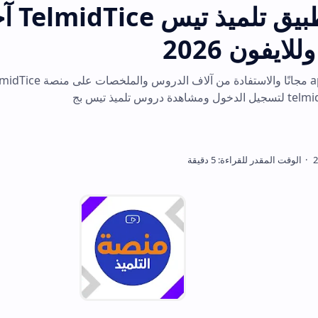
تحميل تطبيق تلميذ تيس TelmidTice آخر إصد
2
تحميل تلميذ تيس apk مجانًا والاستفادة من آلاف الدروس والملخصات على منصة TelmidTice. رابط