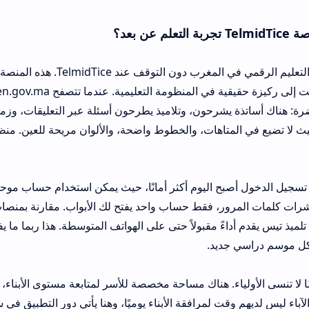
لا يمكن الحديث عن التعليم الرقمي في المغرب دون التوقف عند TelmidTice. هذه المنصة لم
أزمة صحية، بل تحولت إلى ركي
حون، وتلاميذ يطرحون أسئلة عبر التعليقات، وزملاء يتبادلون الملخص
اهات، والخطوط واضحة، والألوان مريحة للعين. منظمة بشكل جيد، وال
جيل الدخول أصبح اليوم أكثر أمانًا، حيث يمكن استخدام حساب موحد للمنصات التعليم
، فقط حساب واحد يفتح لك الأبواب. مقارنة بمنصات تعليمية أخرى قد
ً مقبولاً حتى على الهواتف المتوسطة. هذا ربما ما يفسر الإقبال الكبير
. هناك مساحة مخصصة للأسر لمتابعة مستوى الأبناء، والاطلاع على الواج
ت لمرافقة الأبناء يوميًا، وهنا يأتي دور التطبيق في سد هذه الفجوة. يمك