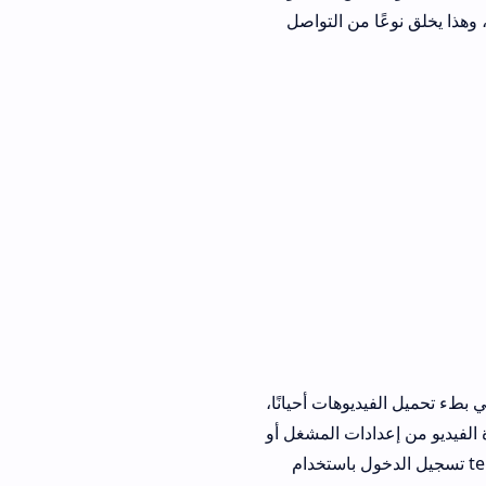
عًا من التواصل
هات أحيانًا،
ت المشغل أو
 خاصة telmidtice تسجيل الدخول باستخدام