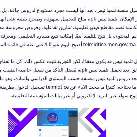
س، نجد أنها ليست مجرد مستودع لدروس جافة، بل هي فضاء تفاعلي يح
الفصل الدراسي بقدر الإمكان. تلميذ تيس apk متاح للتحميل بسهولة، وبمجرد تثبيته على الهاتف أو الجهاز ا
يديو تعليمية، تمارين تفاعلية، وفروض محروسة مصححة. المثير للاهتم
للتلميذ أيضًا إمكانية تتبع مساره التعليمي، ومعرفة النقاط التي يحتاج إل
 معقدًا، لكن التجربة تثبت عكس ذلك. كل ما تحتاجه هو اتصال بالإنترن
من الصبر، وبضع دقائق. بعد تحميل تلميذ تيس apk، يُفضل التأكد من تفعيل خاصية التثبيت من مصادر غي
 تيس مصنفة حسب المستوى الدراسي والمادة، وهو ما يوفر وقت البحث 
الطالب مباشرة نحو ما يحتاجه. كثيرًا ما يبحث الآباء عن telmidtice تسجيل الدخول بطريقة سلسة
لإلكتروني أو عبر بيانات المؤسسة التعليمية.