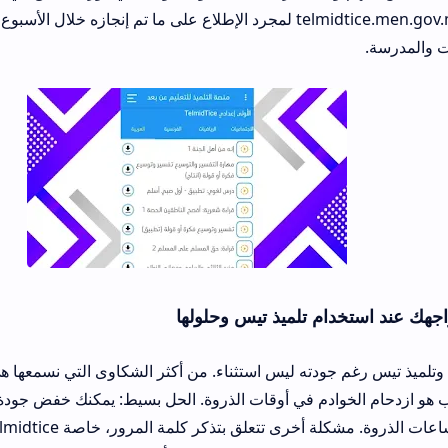
الأم أن يدخلا إلى telmidtice.men.gov.ma لمجرد الإطلاع على ما تم إنجازه خلال الأسبوع، وهذا يخلق نو
 تلميذ تيس وحلولها
دته ليس استثناء. من أكثر الشكاوى التي نسمعها هي بطء تحميل الفيديو
ادم في أوقات الذروة. الحل بسيط: يمكنك خفض جودة الفيديو من إعدادا
الانتظار قليلًا خارج ساعات الذروة. مشكلة أخرى تتعلق بتذكر كلمة المرور،