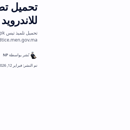
للاندرويد وللايفون 026
telmidtice.men.gov.ma لتسجيل الدخول ومشاهدة دروس تلميذ تيس بج