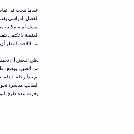
عندما نبحث في تفاصيل منصة تلميذ تي
نفسك أمام مكتبة متكاملة تضم مقاطع ف
المنصة لا تكتفي بتقديم المحتوى، بل تتيح 
من اللافت للنظر أن telmidtice.men.gov.ma أصبح اليوم عنوانًا لا غنى عنه في قائمة المواقع المدرسية الموثوقة.
يظن البعض أن تحميل تلميذ تيس قد يكون
ثم تبدأ رحلة التعلم. تجد دروس تلميذ
وفرت عدة طرق للولوج سواء عبر البريد ا