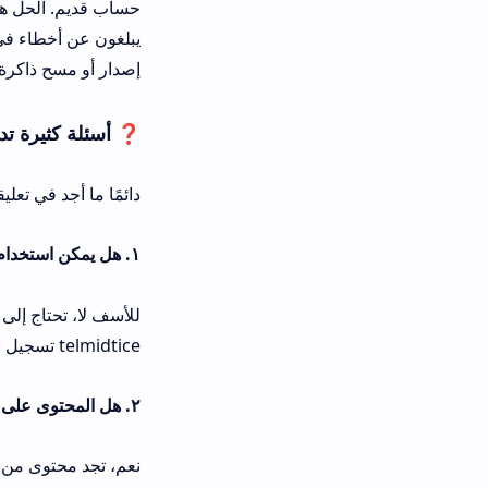
حساب قديم. الحل هنا هو استخدام خاصي
يبلغون عن أخطاء في تشغيل ملخصات تلم
إصدار أو مسح ذاكرة التخزين المؤقت.
❓ أسئلة كثيرة تدور حول منصة تل
دائمًا ما أجد في تعليقات القراء وفي ج
١. هل يمكن استخدام تلميذ تيس بدون حساب بريد إلكتروني؟
للأسف لا، تحتاج إلى إنشاء حساب لتتم
telmidtice تسجيل الدخول بسيطة ولا تستغرق دقيقتين.
٢. هل المحتوى على telmidtice.men.gov.ma متوافق مع جميع المستويات؟
نعم، تجد محتوى من السنة الأولى ابتدائي