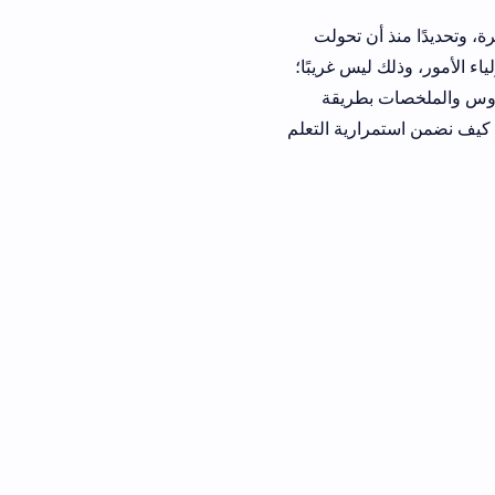
 تحولت
س غريبًا؛
طريقة
ية التعلم