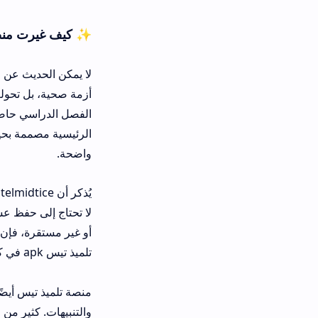
✨ كيف غيرت منصة TelmidTice تجربة التعلم عن بعد؟
الفصل الدراسي حاضرة: هناك أساتذة يشر
الرئيسية مصممة بحيث لا تضيع في المت
واضحة.
يُذكر أن telmidtice تس
لا تحتاج إلى حفظ عشرات كلمات المرور
أو غير مستقرة، فإن تلميذ تيس يقدم أداء
تلميذ تيس apk في كل موسم دراسي جديد.
منصة تلميذ تيس أيضًا لا تنسى الأولياء
والتنبيهات. كثير من الآباء ليس لديهم وق