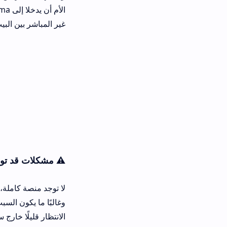
غير المباشر بين البيت والمدرسة.
⚠️ مشكلات قد تواجهك عند استخدام
لا توجد منصة كاملة، وتلميذ تيس رغم جو
وغالبًا ما يكون السبب هو ازدحام الخو