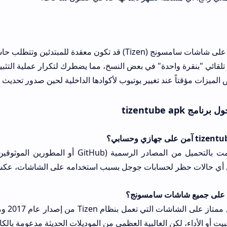
ونج (Tizen) قد تكون معقدة للمبتدئين وتتطلب حاسوباً.
تلقائي "بنقرة واحدة" في بعض النسخ، مما يضطرك لتكرار عملية التثبيت 
لميزات مؤقتاً عند تغيير يوتيوب لأكوادها الداخلية لحين صدور تحديث 
 tizentube apk
بكل تأكيد، طالما قمت بالتحميل من المصادر الرسم
 أي حالات حظر لحسابات جوجل بسبب استخدامه على الشاشات، عكس
يعمل الت
يت أو الأداء، لكن الغالبية العظمى من الموديلات الحديثة مدعومة بالكا