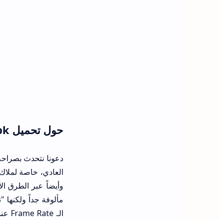
حول تحميل tizentube apk أحدث إصدار
مألوفة جداً ولكنها 