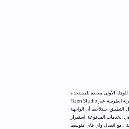
تنظير، عملية تحميل tizentube apk وتثبيته قد تبدو للوهلة الأولى معقدة للمستخدم
العادي، خاصة لملاك شاشات سامسونج، لكن النتيجة تستحق كل دقيقة عناء. لقد قمت بتجربة الطريقة عبر Tizen Studio
داء مذهل. بمجرد تشغيل التطبيق، ستلاحظ أن الواجهة
في الخدمات المدفوعة. استقرار
Frame R عند تشغيل فيديوهات 60fps كان مثالياً، ولم أواجه أي Drop frames حتى مع اتصال واي فاي متوسط