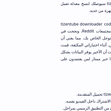
السرعة. بالنسبة لمستخدمي الصناديق التلفزيونية، فإن البحث عن tizentube android tv سيوصلك لنسخ معدلة تعمل
نقاط التي أبهرتني فعلاً هي سلاسة التعامل مع الأكواد، حيث يبحث الكثيرون عن tizentube downloader code
لتسهيل عملية التثبيت عبر تطبيقات التنزيل المباشر. لقد جربت عدة أكواد متداولة في مجتمعات Reddit، ونجحت في
لدخول بحساب جوجل الخاص بك، مما يعني أن
أثناء اختباراتي المكثفة، قمت
انات بين التطبيق الرسمي ونسخة tizentube apk download، ووجدت أن الأخير يوفر البيانات بشكل
ذا خبر ممتاز لمن يعتمدون على