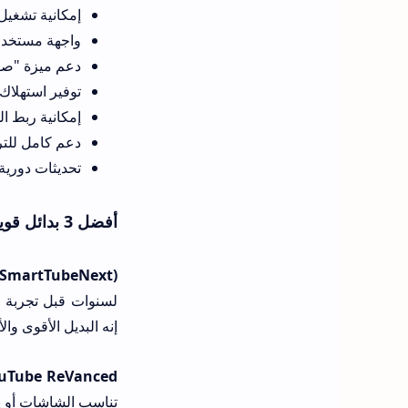
إمكانية تشغيل الفيديوهات بدقة تصل
واجهة مستخدم قا
دعم ميزة "صورة داخل صورة" (PiP) بشكل مم
توفير استهلاك 
إمكانية ربط الهاتف بالتلفاز وعمل "Cast" 
دعم كامل للتر
تحديثات دورية
أفضل 3 بدائل قوية في الساحة التقنية
SmartTubeNext):
إنه البديل الأقوى والأكثر استقراراً لأجهزة مثل tick
uTube ReVanced:
تناسب الشاشات أو يم