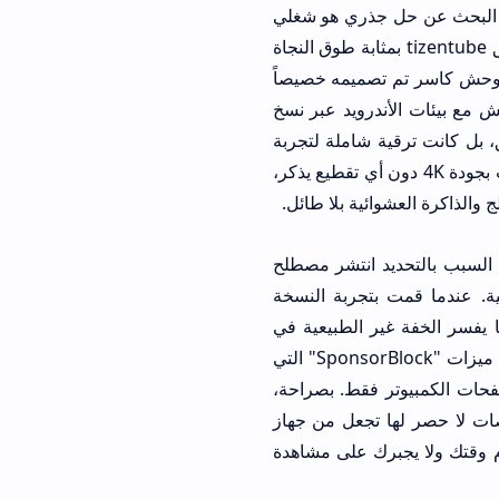
ن البحث عن حل جذري هو شغلي
الشاغل في الفترة الأخيرة. بعد تجربة عشرات الحلول، كان اكتشافي لطريقة تحميل تطبيق tizentube بمثابة طوق النجاة
و وحش كاسر تم تصميمه خصيصاً
فقه المدهش مع بيئات الأندرويد عبر نسخ
بيق، بل كانت ترقية شاملة لتجربة
الترفيه المنزلي، حيث لاحظت فرقاً شاسعاً في استجابة الواجهة وسرعة تحميل الفيديوهات بجودة 4K دون أي تقطيع يذكر،
 والذاكرة العشوائية بلا طائل.
ول الوسط، ولهذا السبب بالتحديد انتشر مصطلح
ذكية. عندما قمت بتجربة النسخة
شدة اعتماد التطبيق على محرك tizentube cobalt apk، وهو ما يفسر الخفة غير الطبيعية في
التنقل بين القوائم وتشغيل الفيديوهات. الأمر لا يتعلق فقط بحجب الإعلانات، بل يتعداه إلى ميزات "SponsorBlock" التي
فحات الكمبيوتر فقط. بصراحة،
صات لا حصر لها تجعل من جهاز
م وقتك ولا يجبرك على مشاهدة