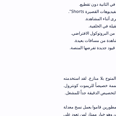
ات القصيرة Shorts".
يلة في الخلفية.
شاهدة من مسافات بعيدة.
قيود جديدة تفرضها المنصة.
لمتوج بلا منازع. لقد استخدمته
ه يومية وواجهة مصممة خصيصاً للريموت كونترول.
طورين قاموا بعمل نسخ معدلة
ف، وهو خيار ممتاز لمن تعود على