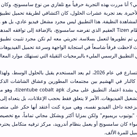
؟ أنا مررت بهذه التجربة حرفياً مع تلفازي من نوع سامسونج، وكا
المشاهدة النظيفة. هذا التطبيق ليس مجرد مشغل فيديو عادي، بل ه
للتغلب على قيود نظام Tizen العقيم الذي تفرضه سامسونج، بالإضافة إلى توا
tizentube التي تم تطويرها لتعمل بسلاسة. تجربتي معه لم تكن مجرد تثبيت تط
التطبيق الرسمي المليء بالبرمجيات الثقيلة التي تستهلك موارد المعالج
في عالم التقنية المتسارع في عام 2026، لم يعد المستخدم يقبل بالحل
ti تحميل كالنار في الهشيم بين مجتمعات المطورين وعشاق الشاشات ال
الأخيرة، لفت انتباهي ب
زعجة داخل الفيديو نفسه، وهي ميزة كنت أعتقد أنها حكر على متص
يوتيوب بريميوم" ولكن بمزايا أكثر وبشكل مجاني تماماً، مع تخصي
سواء كان سامسونج أو يعمل بنظام أندرويد، مركز ترفيه متكامل يحتر
ل للمرة الألف.