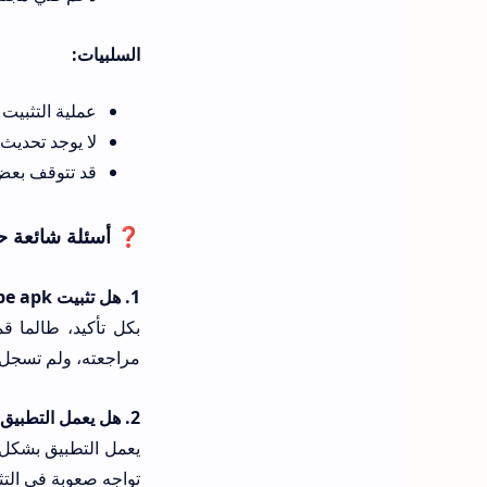
السلبيات:
عملية التثبيت على شاشات سامس
لا يوجد تحديث 
قد تتوقف بعض ا
❓ أسئلة شائعة حول برنامج
1. هل تثبيت tizentube apk آمن على جهازي وحسابي؟
مراجعته، ولم تسجل
2. هل يعمل التطبيق على جميع شاشات سامسونج؟
تواجه صعوبة في التثب