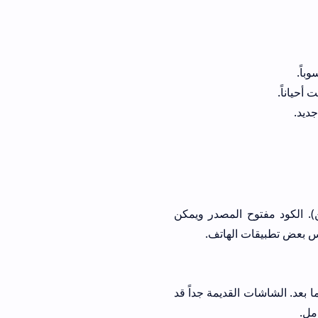
أحياناً.
جديد.
ية (GitHub أو المطورين الموثوقين). الكود مفتوح المصدر ويمكن
 بعض تطبيقات الهاتف.
طبيق بشكل ممتاز على الشاشات التي تعمل بنظام Tizen من إصدار عام 2017 وما بعد. الشاشات القديمة جداً قد
مل.