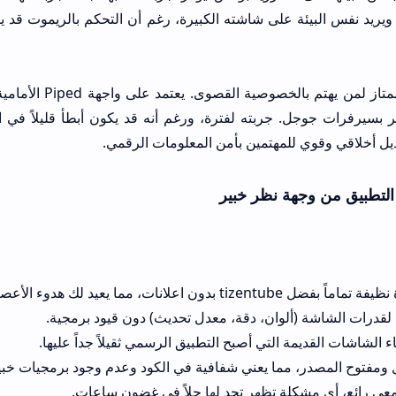
اتشات ReVanced ويريد نفس البيئة على شاشته الكبيرة، رغم أن التحكم بالريمو
خيار ممتاز لمن يهتم 
 بسيرفرات جوجل. جربته لفترة، ورغم أنه قد يكون أبطأ قليلاً في ال
بديل أخلاقي وقوي للمهتمين بأمن المعلومات الرقمي.
التطبيق من وجهة نظر خبير
tizentu بدون اعلانات، مما يعيد لك هدوء الأعصاب.
لقدرات الشاشة (ألوان، دقة، معدل تحديث) دون قيود برمجية.
 الشاشات القديمة التي أصبح التطبيق الرسمي ثقيلاً جداً عليها.
 ومفتوح المصدر، مما يعني شفافية في الكود وعدم وجود برمجيات خبي
ي رائع، أي مشكلة تظهر تجد لها حلاً في غضون ساعات.