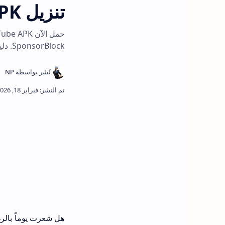
تنزيل TizenTube APK للاندرويد آخر إصدار 2026
SponsorBlock. دليل التثبيت الكامل والروابط المباشر
هل شعرت يوماً بالرغ