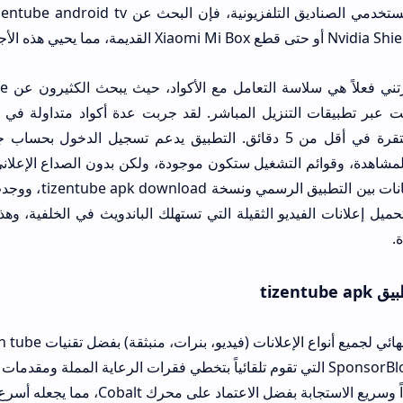
من ال
تثبيت النسخة المستقرة في أقل من 5 دقائق. التطبيق يدعم تسجيل ا
شاهدة، وقوائم التشغيل ستكون موجودة، ولكن بدون الصداع الإعلاني. 
بمقارنة استهلاك البي
ميل إعلانات الفيديو الثقيلة التي تستهلك الباندويث في الخلفية، وه
.
tizent
ميع أنواع الإعلانات (فيديو، بنرات، منبثقة) بفضل تقنيات tizen tube تحميل المتقدمة.
ستجابة بفضل الاعتماد على محرك Cobalt، مما يجعله أسرع من التطبيق الرسمي بمراحل.