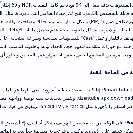
 إلى 8K مع دعم كامل لتقنيات HDR و 60 إطاراً في الثانية دون تقطيع.
بلة للتخصيص بالكامل، تتيح لك إخفاء العناصر التي لا تريدها مثل "الفيديوه
تاز، مما يسمح لك بتصفح تطبيقات أخرى أثناء المشاهدة.
البيانات والإنترنت بشكل ملحوظ نتيجة عدم تحميل ملفات الإعلانات الثق
للفيديوهات بسلاسة وسرعة استجابة أعلى من البروتوكول الافتراضي.
جمة مع خيارات متقدمة لتغيير حجم الخط، لونه، وخلفيته لتناسب الم
 ومستمرة من المجتمع التقني تضمن استمرار عمل التطبيق وتجاوز أي 
SmartTube (
إذا كنت تستخدم نظام أندرويد تيفي، فهذا هو الملك ا
لسنوات قبل تجربة tizentube apk download، ويتميز بتحديثات شب
Fires و Shield TV، ويتفوق في خيارات التخصيص الدقيقة جداً للمشغل.
Yo
على الرغم من أنه مخصص للهواتف بشكل أساسي، إلا أن بعض الم
كن تثبيتها على الأندرويد بوكس. يوفر تجربة مشابهة جداً لتجربة الهات