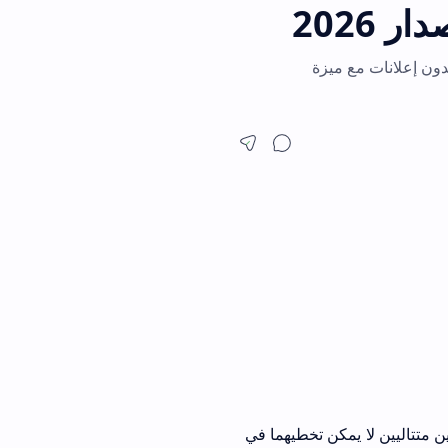
آن TizenTube APK أحدث إصدار للشاشات الذكية والأندرويد. استمتع بمشاهدة 4K بدون إعلانات مع ميزة
 متتاليين لا يمكن تخطيهما في