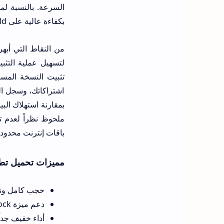
بكفاءة عالية على Nvidia Shield أو حتى قطع Xiaomi Mi Box القديمة، مما يحيي هذه الأجهزة من جديد.
اشتراكاتك، وسجل الم
ملحوظ نظراً لعدم تح
باقات إنترنت محدودة
مميزات تحميل تطبيق ube apk
حجب كامل ونهائي لج
دعم ميزة SponsorBlock التي تقوم تلقائياً بتخطي فقرات الرعاية المملة ومقدمات الاشتراك داخل الفيديو نفسه.
أداء خفيف جداً وسريع الا