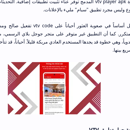
المنافسة. أيضاً، ميزة vtv player apk المدمج توفر عناء تثبيت تطبيقات إضافية. التحديثات المستمر
يق "سبام" مليء بالإعلانات.
أما السلبيات، فتتمثل أساساً في صعوبة العثور أحياناً على vtv code تفعيل صالح
تطبيق غير متوفر على متجر جوجل بلاي الرسمي، مما يتطلب تفعيل "
 يجدها المستخدم العادي مربكة قليلاً. أحياناً، قد تتأخر بعض القنوات 