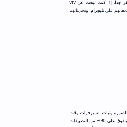
نظام الأكواد والتفعيل. دراما لايف يتميز بشمولية القنوات الإخبارية والدرامية، وهو مستقر جداً. إذا كنت تبحث عن vtv
ام، وتحديثاتهم
ية للصورة وثبات السيرفرات وقت
نه كل مستخدم. الواجهة النظيفة ودعم الشاشات الذكية يجعلانه يتفوق على 90% من التطبيقات