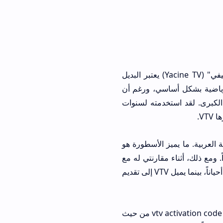
إذا واجهت أي صعوبة مع تحميل vtv apk أو كنت تبحث عن تنوع، فإن تطبيق "ياسين تيفي" (Yacine TV) يعتبر البديل
اسي، ورغم أن
. لقد استخدمته لسنوات
ة. ما يميز الأسطورة هو
قارنتي له مع
vtv go apk، وجدت أن الأسطورة يحتوي على إعلانات أكثر كثافة قد تعيق تجربة المشاهدة أحياناً، بينما يميل VTV إلى تقديم
أما البديل الثالث فهو تطبيق "دراما لايف" (Drama Live)، والذي يعتبر الوحيد الذي يقارن بـ vtv activation code من حيث