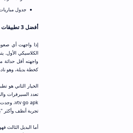
جدول مباريات يومي مدمج مع إشع
أفضل 3 تطبيقات بديلة لتطبيق VTV
الكلاسيكي الأول. يتميز ياسين تيفي
كخطة بديلة، وهو نادراً ما يخذلني، لكنه 
تعدد السيرفرات والجودات بشكل جنوني،
تجربة أنظف وأكثر "بريميوم".