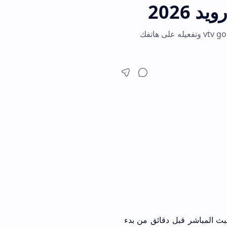
دليل شامل لـ تحميل تطبيق vtv go وتفعيله على هاتفك
قائق من بدء