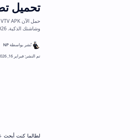
تحميل تطبيق VTV APK آخر إصدار للاندرويد 2026
وشاشتك الذكية. vtv apk 2026 الأفضل للبث الم
لطالما كنت أبحث عن ذلك التطبيق ا