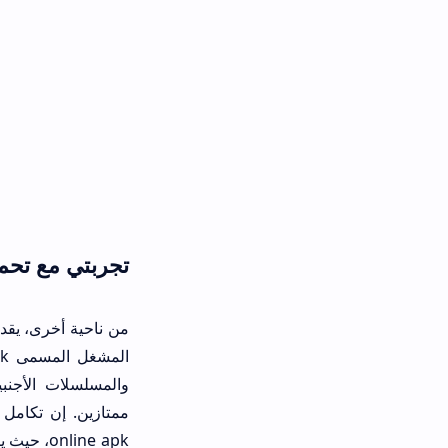
تجربتي مع تحميل vtv apk أحدث إصدار وتوافقه مع الأجهزة
الم
والمسلسلات الأجنبية. خلال تصفحي ل
online apk، حيث يبقى المستخ