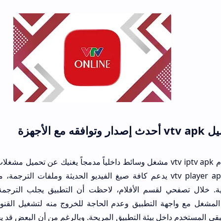
شغل المسمى vtv player apk يدعم كافة صيغ الفيديو الحديثة وملفات الترجمة، مما يعزز تجرب
قسم الأفلام، لاحظت أن التطبيق يجلب الترجمة العربية تلقائياً 
دم داخل بيئة التطبيق المريحة. وبالرغم من أن البعض قد يجد صعوبة في البدا