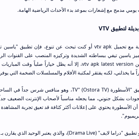
ارات بموعد بدء الأحداث الرياضية الهامة.
 ببساطته الشديدة وتركيزه المنصب على القنوات الرياضية بشكل أس
واجهته أقل حداثة من vtv apk latest version، إلا أنه يظل خياراً صلباً وقت المباريات الكبرى
يفتقر لمكتبة الأفلام والمسلسلات الضخمة التي يوفرها VTV.
الخيار الثاني هو تطبيق "الأسطورة TV" (Ostora TV)، وهو منافس شرس جداً في الساحة العربي
 مما يجعله مناسباً لأصحاب الإنترنت الضعيف جداً. ومع ذلك، أثناء م