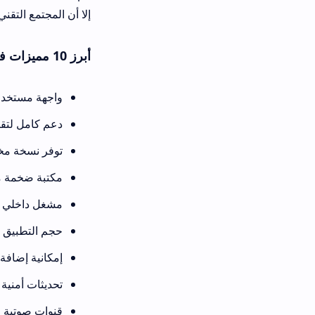
إلا أن المجتمع التقني العربي يوفر دعم
أبرز 10 مميزات في تطبيق VTV APK
واجهة مستخدم احترافية وسهلة ا
دعم كامل لتقنية التكيف مع سر
توفر نسخة مخصصة للشاشات الذكية vtv go for smart tv apk تعمل بالريموت ك
مكتبة ضخمة من القنوات الرياضية و
مشغل داخلي قوي vtv player apk يدعم كافة الصيغ وملفات الترجمة الخارجية.
حجم التطبيق صغير نسبياً ولا يسته
إمكانية إضافة القنوات المفضلة 
تحديثات أمنية مستمرة في vtv apk 2026 لضمان حماية بيانات المستخدم.
قنوات صوتية خاصة للتعليق العر