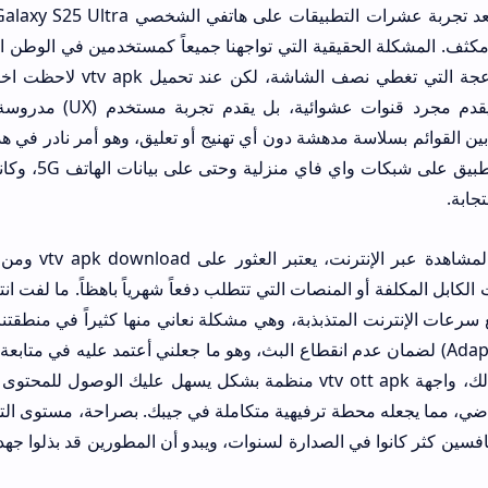
الحقيقية التي تواجهنا جميعاً كمستخدمين في الوطن العربي هي عدم است
كثرة الإعلانات المزعجة التي تغطي نصف الشاشة، لكن عند تحميل vtv apk لاحظت
والأداء. التطبيق لا يقدم مجرد قنوات عشوائية، بل يقدم تجربة مستخدم (UX)
 مدهشة دون أي تهنيج أو تعليق، وهو أمر نادر في هذه الفئة من التطبي
لقد قمت باختبار التطبيق على شبكات واي فاي منزلية وحتى على بيانات ال
في عالم تطبيقات المشاهدة عبر الإنترنت، يعتبر العثور على k download
لمتذبذبة، وهي مشكلة نعاني منها كثيراً في منطقتنا؛ فالتطبيق يقوم ب
Adaptive Bi) لضمان عدم انقطاع البث، وهو ما جعلني أعتمد عليه في متابعة نهائيات البطول
قلق. بالإضافة إلى ذلك، واجهة vtv ott apk منظمة بشكل يسهل عليك الوصول للمحتوى الترفيهي
حطة ترفيهية متكاملة في جيبك. بصراحة، مستوى التحسين البرمجي في
 الصدارة لسنوات، ويبدو أن المطورين قد بذلوا جهداً كبيراً في الكود