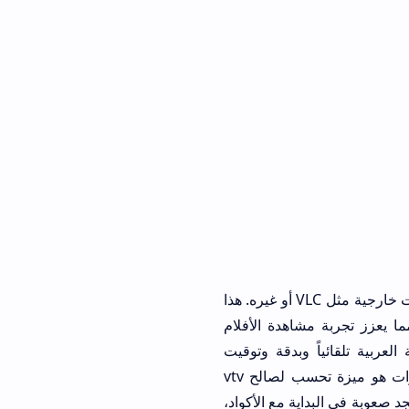
من ناحية أخرى، يقدم vtv iptv apk مشغل وسائط داخلياً مدمجاً يغنيك عن تحميل مشغلات خارجية مثل VLC أو غيره. هذا
ة مشاهدة الأفلام
وبدقة وتوقيت
ممتازين. إن تكامل المشغل مع واجهة التطبيق وعدم الحاجة للخروج منه لتشغيل القنوات هو ميزة تحسب لصالح vtv
ية مع الأكواد،