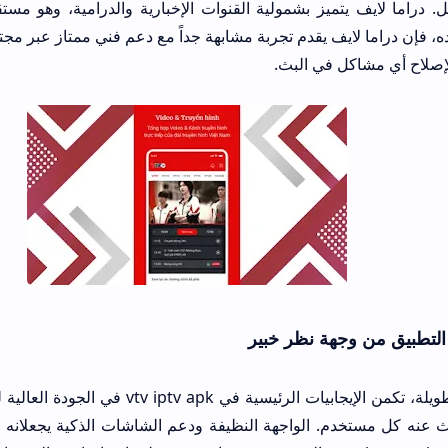
اما لايف يقدم تجربة مشابهة جداً مع دعم فني ممتاز عبر مجتمعاتهم على تليجر
في البث.
ة نظر خبير
من خلال تجربتي الطويلة، تكمن الإيجابيات الرئيسية في vtv iptv apk في الجودة العال
الضغط، وهو ما يبحث ع