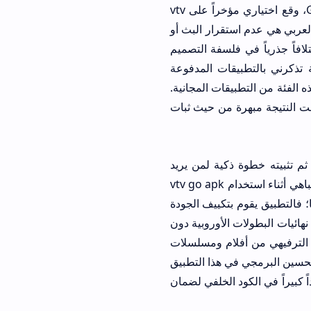
المباريات الهامة، وبعد تجربة عشرات التطبيقات على هاتفي الشخصي Galaxy S25 Ultra، وقع اختياري مؤخراً على vtv
قرار البث أو
 اختلافاً جذرياً في فلسفة التصميم
 مدروسة تذكرني بالتطبيقات المدفوعة
قات المجانية.
هاتف 5G، وكانت النتيجة مبهرة من حيث ثبات
vtv ap ومن ثم تثبيته خطوة ذكية لمن يريد
الابتعاد عن اشتراكات الكابل المكلفة أو المنصات التي تتطلب دفعاً شهرياً باهظاً. ما لفت انتباهي أثناء استخدام vtv go apk
تكييف الجودة
ات الأوروبية دون
 من أفلام ومسلسلات
 هذا التطبيق
 الخلفي لضمان