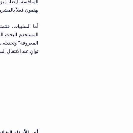
يهتمون فعلاً بالمشروع وليس مجرد تطب
المستخدم للبحث المتكرر. كما أن ال
المعروفة" وتحديثه يدوياً، وهي خطوة قد
ثوانٍ عند الانتقال السريع بينها.
أهم الأسئلة الشائعة حول تطبيق VTV