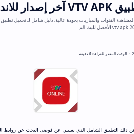
حمل الآن VTV APK لمشاهدة القنوات والمباريات بجودة عالية. 
لشامل الذي يغنيني عن فوضى البحث عن روابط البث المباشر قبل د