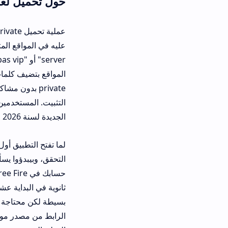
حول تحميل لعبة kipas private أحدث إصدار 2026
عملية تحميل 
server" أو
private بدون مشاكل. بعد ما تن
التثبيت. المستخدمين اللي جربوا قالوا
الجديدة لسنة 2026 فيها تحسينات في الـ UI ودعم أفضل لمعالجات Mediatek.
لما تفتح التطبيق أول مرة، هتلاقي و
حسابك في Free Fire
بسيطة لكن محتاجة دقة، خصوصاً في اخ