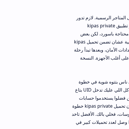
ة. لازم تدور
عن "كلمه مرور تطبيق kipas private
د، لكن بعض
المواقع بتضيف كلمات مرور لحماية الروابط من الحذف. أنا أنصحك تتابع قناة المطور الرسمية عشان تضمن تحميل kipas
ا تبدأ رحلة
. النسخة
 في خطوة
التحقق، وبيبدؤوا يسألوا "كيف استعمل تطبيق ff kipas شرح" على جوجل. الموضوع سهل، كل اللي عليك تدخل UID بتاع
موا حسابات
ثانوية في البداية عشان يتأكدوا من الأمان، وبعد ما اطمنوا نقلوا حساباتهم الأساسية. المهم إن تحميل kipas private خطوة
الأفضل تاخد
kipas private apk وصل لعدد تحميلات كبير في