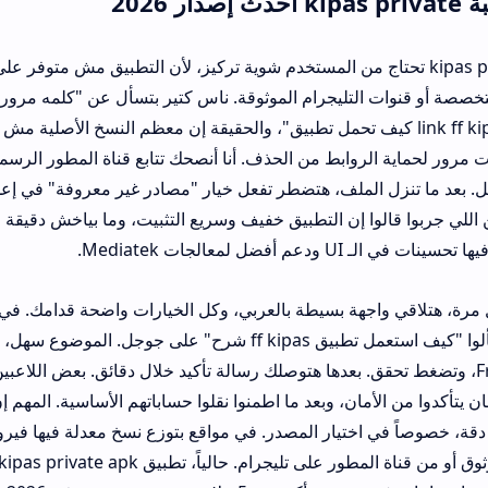
kipas private تحتاج من المستخدم شوية تركيز، لأن التطبيق مش متوفر على المتاجر الرسمي
عليه في المواقع المتخصصة أو قنوات التليجرام الموثوقة. ناس كتير بتسأل 
 "link ff kipas vip كيف تحمل تطبيق"، والحقيقة إن معظم النسخ الأصلية مش محتاجة باسور
زل الملف، هتضطر تفعل خيار "مصادر غير معروفة" في إعدادات الأمان، وبعده
 إن التطبيق خفيف وسريع التثبيت، وما بياخش دقيقة على أغلب الأجهزة
اجهة بسيطة بالعربي، وكل الخيارات واضحة قدامك. في ناس بتتوه شوية
، وتضغط تحقق. بعدها هتوصلك رسالة تأكيد خلال دقائق. بعض اللاعبين فضلوا يستخد
تيار المصدر. في مواقع بتوزع نسخ معدلة فيها فيروسات، فخلي بالك. 
الرابط من مصدر موثوق أو من قناة المطور على تليجرام. حالياً، تطبيق 