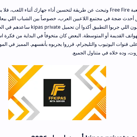
 في مجتمع اللاعبين العرب، خصوصاً بين الشباب اللي بيعانوا من تقطيع ال
الاستجابة. المستخدمون اللي جربوا التطبيق أكدوا أن تحميل kipas private ساعدهم في ال
لمتوسطة. البعض كان متخوفاً في البداية من فكرة استخدام تطبيقات خ
وب والتليجرام، قرروا يجربوه بأنفسهم. المميز في الموضوع أن التطبيق 
تناول الجميع.