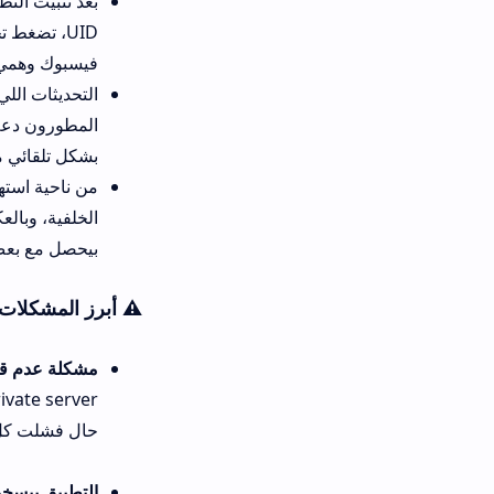
UID، تضغط تحقق، بعدها تجي
فيسبوك وهمي عشان تزيد الأما
بشكل تلقائي مع إشعار للمستخد
الخلفية، وبالعكس بيشتغل في ال
بيحصل مع بعض التطبيقات التاني
⚠️ أبرز المشكلات الشائعة وحلولها في rivate
مشكلة عدم قبول UID:
بعض الم
حال فشلت كل المحاولات، ممكن 
التطبيق بيسخن الجهاز:
إذا لاحظت