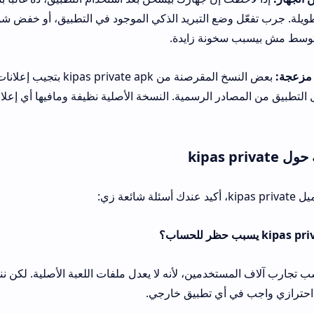
 وضع التبريد الذكي الموجود في التطبيق، أو خفض شوية من الجودة. في
سخونة زايدة.
بعض النسخ المقرصنة من kipas private apk بتجيب إعلانات كثي
در الرسمية. النسخة الأصلية نظيفة ومافيها أي إعلانات منبثقة، ودي مي
ستخدمين، لأنه لا يعدل ملفات اللعبة الأصلية. لكن ننصحك تستخدم ح
ي أي تطبيق خارجي.