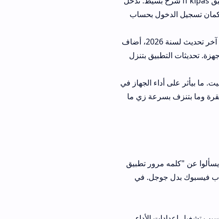
ج يعمل التحقق من UID. عملية كيف استعمل تطبيق ff kipas شرح بسيط: تدخل
خول بحساب
التحديثات اللي بتنزل دورياً بتحل مشاكل التوافق مع إصدارات Free Fire الجديدة. في آخر تحديث لسنة 2026، أضاف
ثات التطبيق بتنزل
تثبيت. ما بيأثر على أداء الجهاز في
سرعة زي ما
مرور تطبيق
بوك بدل جوجل. في
ت الأداء