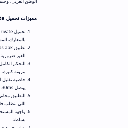
الوطن العربي، وحسب إحصائيات غير رسمية، أكتر من 5 ملايي
مميزات تحميل kipas private
بالمعارك. المستخدمون لاحظوا ال
الغير ضرورية.
التحكم الكامل في إعدادات الرس
مرونة كبيرة.
يوصل 30ms.
التطبيق مجاني بالكامل، ومافيه 
اللي بتطلب فلوس.
واجهة
بساطة.
يدعم جميع هواتف الأندرويد من إصدار 7.0 فما فوق، حتى الأجهزة الضعيفة برامات 2GB شغالة 