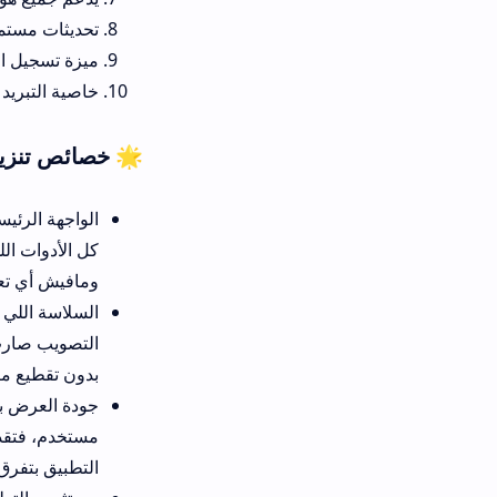
تحديثات مستمرة مع كل إصدار جديد من Free Fire، عشان التطبيق يفضل متوافق وم
ميزة تسجيل الشاشة بجودة HD بدون تأثير على أداء اللعبة، مفيدة للي بيحبوا يصوروا highlights بتاعتهم.
خاصية التبريد الذكي للجهاز، الل
🌟 خصائص تنزيل kipas private للهاتف
كل الأدوات اللي محتاجها، زي م
ومافيش أي تعقيدات. القوائم من
بدون تقطيع مزعج. المقارنة بين
جودة العرض بتتحسن بشكل كبير، 
التطبيق بتفرق خصوصاً في الخرائط اللي