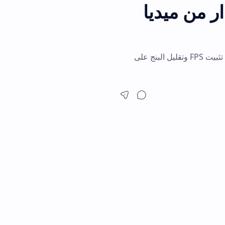
 ميديا
ن أداء Free Fire. ff kipas apk يساعد في تثبيت FPS وتقليل البنج على