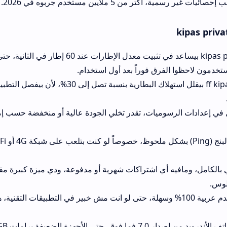
ن مستخدم جربوه في 2026.
تحميل kipas private بيساعد في تثبيت معدل الإطارات عند 60 إطار في الثانية، حتى في الأم
فرق فوراً بعد أول استخدام.
تطبيق ff kipas apk بيقلل استهلاك البطارية بنسبة تصل إلى 30%، لأن بيفصل التطبيقات
وميات، تقدر تخلي الجودة عالية أو منخفضة حسب إمكانيات جهازك، ود
خاصية تقليل البنج (Ping) بشكل ملحوظ، خصوصاً لو كنت بت
أي اشتراكات شهرية أو مدفوعة، ودي ميزة كبيرة مقارنة ببعض التطبيقا
 المستخدم عربية 100% وسهلة، حتى لو انت مش خبير في التطبيقات التقنية، هتقدر تتصفحها
معاه بشكل مقبول.