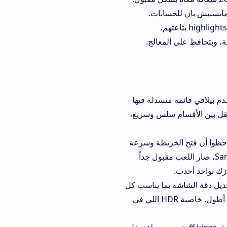
لمعالج.
قائمة منسدلة فيها
 سلس وسريع،
تح الخريطة وسرعة
R وSamsung A12، صار اللعب مقبول جداً
بما يناسب كل
مستخدم، فتقدر تخلي الجودة عالية إذا جهازك قوي، أو منخفضة عشان البطارية تدوم أطول. خاصية HDR اللي في