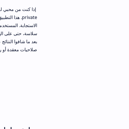
private. هذا التطبيق أحدث ضجة
سلاسة، حتى على الهواتف القديمة أو ا
بعد ما شافوا النتائج على قنوات اليوتي
صلاحيات معقدة أو روت، وده خلاه في م