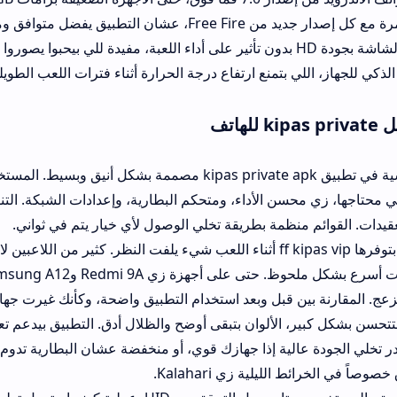
ايسببش بان للحسابات.
ي بتمنع ارتفاع درجة الحرارة أثناء فترات اللعب الطويلة، وبتحافظ على ا
الواجهة الرئيسية في تطبيق kipas private apk مصممة بشكل أنيق وبسيط. المستخدم بيلاقي 
حسن الأداء، ومتحكم البطارية، وإعدادات الشبكة. التنقل بين الأقسام
ظمة بطريقة تخلي الوصول لأي خيار يتم في ثواني.
السلاسة اللي بتوفرها ff kipas vip أثناء اللعب شيء يلفت النظر. كثير من اللاعبين لاحظوا أن ف
التصويب صارت أسرع بشكل ملحوظ. حتى على أجهزة زي edmi 9A
 قبل وبعد استخدام التطبيق واضحة، وكأنك غيرت جهازك بواحد أحدث.
الألوان بتبقى أوضح والظلال أدق. التطبيق بيدعم تعديل دقة الشاشة 
لية زي Kalahari.