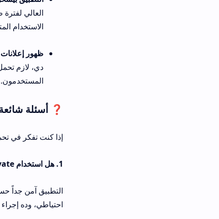
العالي لفترة طويلة. جرب تفعّل
الاستخدام المتوسط مش بيسبب 
ظهور إعلانات مزعجة:
دي، لازم تحمل التطبيق من المصا
المستخدمون.
❓ أسئلة شائعة حول kipas private
إذا كنت تفكر في تحميل kipas private، أكيد عندك أسئلة شائعة زي:
1. هل استخدام kipas private يسبب حظر للحساب؟
التطبيق آمن جداً حسب تجارب آلاف الم
احتياطي، وده إجراء احترازي واجب ف