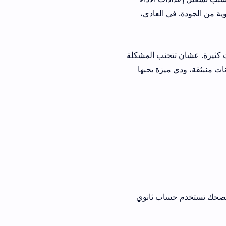
 العادي،
رة. عشان تتجنب المشكلة
زة يحبها
ساب ثانوي