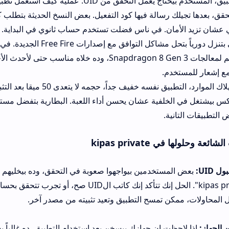
بعد تثبيت التطبيق، المستخدم بيحتا
لك رسالة فيها كود التفعيل. بعض النسخ الحديثة بتطلب كمان تسجيل الد
ن. في ناس فضلت تستخدم حساب ثانوي في البداية.
المطورون دعم لمعالجات Snapdragon 8 Gen 3، وده خلاه مناسب حتى لأحدث الأجهزة. تحدي
م.
من ناحية استهلاك الموارد، التطبيق نفسه خفيف جداً، حجمه لا يتعدى 50 ميقا بعد ال
خلفية عشان يحسن أداء اللعبة. البطارية بتفضل مستقرة وما بتنزف ب
ة.
kipas p
ستخدمين بيواجهوا صعوبة في التحقق، وده بيخليهم يسألوا عن "كلمه 
kipas private server". الحل إنك تتأكد إنك كاتب الUID صح، أو تجرب تتحقق بحساب فيس
تمسح التطبيق وتعيد تثبيته من مصدر آخر.
 إن جهازك بيسخن بعد استخدام التطبيق، ده غالباً بسبب تشغيل إعدادا