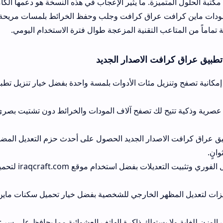
ميزة. ما يثير الإعجاب في هذه النسخة هو دعمها الكامل للمشغلات الم
 عراق كرافت وجلب وحفظ الخرائط بلمسات مريحة ومباشرة، مما يمن
عب التقنية المزعجة طوال فترة الاستخدام اليومي.
افت الاصدار الجديد
يمنحك المتجر إمكانية تصفح و
 لك تصفح آلاف المودات والخرائط دون تشتيت بصري أو نوافذ إعلانية م
صدار الجديد الحصول على أحدث حزم التعديل المضافة وتطوير معدلات
إمكانية الدخول الفوري وتثبيت التعديلات بفضل استخدام موقع iraqcraft.com ل
هر الخارجي للشخصية بفضل خيار تحميل سكنات ماين كرافت عراق كرا
ا يستهلك ذاكرة الهاتف العشوائية مما يحافظ على سرعة وسلاسة هاتفك