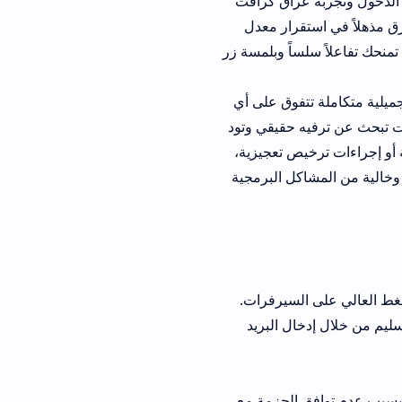
راق كرافت
قرار معدل
اً وبلمسة زر
فوق على أي
 حقيقي وتود
 تعجيزية،
ل البرمجية
لسيرفرات.
ل البريد
الحزمة مع