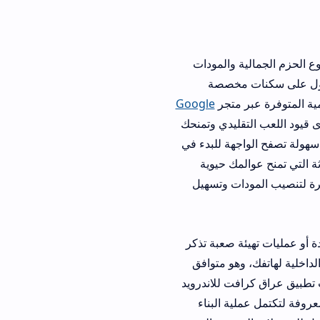
 والمودات
مخصصة
متجر
Google
ليدي وتمنحك
هة للبدء في
لمك حيوية
ت وتسهيل
 صعبة تذكر
هو متوافق
ت للاندرويد
ملية البناء