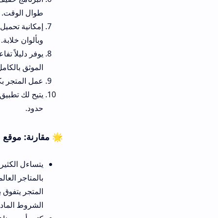
طوال الوقت.
إمكانية تحميل عوالم ماين كر
وبألوان خلابة.
الموثق بالكامل.
عمل المتجر بكفاءة فائقة في خل
يتيح لك تطبيق
iraqarcaaft
المط
حدود.
🌟 مقارنة: موقع عراق كرافت لمو
يتساءل الكثير من عشاق الألعاب
بالمتاجر العالمية والبدائل الشائ
المتجر يتفوق بجدارة في ميزة ت
الشروط المادية الصعبة والتعقيدا