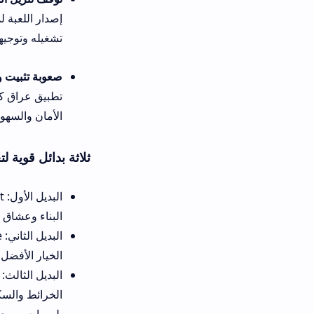
إصدار اللعبة لديك. يُنصح بالانت
تشغيله وتوجيهه بكفاءة ودون انق
صعوبة تثبيت وتفعيل السيرفر ع
تطبيق عراق كرافت للكمبيوتر لت
الأمان والسهولة.
ثلاثة بدائل قوية لتحميل مودات و
البناء وعشاق الاستكشاف، ويوفر
ال
الخيار الأفضل لتخطي قيود التوف
الخرائط والسكنات مباشرة، وهو
بلمسات مريحة وبلا تعقيدات.