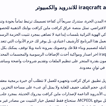
ك سريعاً أن كفاءة تصميمك ترتبط تماماً بجودة وتنوع الحزم الجمالية
ل منصة عراق كرافت ماين كرافت بوابتك الذهبية للحصول على سكنات 
ة بلمسات إبداعية لا تضاهى بمجرد تثبيت الحزمة الرسمية المتوفرة عبر 
 كأرشيف اعتيادي، بل يوفر لك حزم الأدوات التي تتعدى قيود اللعب التق
ء قلاعك وحصونك بمرونة تامة وبلا توقف. يمكنك بكل سهولة تصفح الواج
iraq cr اخر اصدار ومواكبة أحدث الإضافات الرسومية والمجسمات المحدثة التي تمنح عوا
ر على تنظيم الملفات وتقديم شروحات واضحة ومباشرة لتنصيب المودا
افت وتجهيزه للعمل لا تتطلب أي خبرة برمجية معقدة أو عمليات تهيئة
يف للغاية ولا يمثل أي عبء على مساحة التخزين الداخلية لهاتفك، و
اعمة لإصدارات ماين كرافت بيدروك الحديثة. بمجرد جلب تطبيق عراق كراف
من منصة موثوقة مثل موقع MCPEDL، ستحتاج فقط لتفعيل خيار التثبيت من مصادر غير معروفة لتكتمل ع