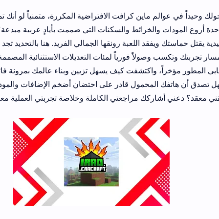
ماين كرافت الافتراضية المكررة، متمنياً لو أنك تملك متجراً عربياً نابض
لخرائط والسكنات التي صممت بأيادٍ عربية مبدعة؟ بناء العوالم رائع، 
ويفقد اللعبة رونقها الجمالي الفريد. هنا بالتحديد تجد مبتغاك عند بدء ت
صولاً فورياً لمئات التعديلات الاستثنائية المصممة للجمهور العربي. 
اً، واكتشفت كيف يسهل تزيين وبناء عالمك بمرونة فائقة وتخطي قيود ا
 المحمول قادر على احتضان أضخم الإضافات والمودات وتفعيلها بلمس
اركك مراجعتي الكاملة وخلاصة تجربتي العملية معه.