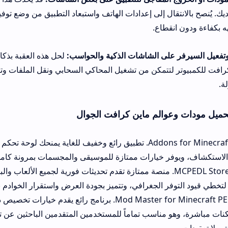
قال إلى إعدادات الهاتف واستبعاد التطبيق من وضع توفير الطاقة الصارم
طاع.
لى الشاشات الذكية والحواسب:
لحل هذه العقبة بذكاء، يُنصح بالاعتماد 
تمكن من تشغيل المحاكي السحابي ونقل الملفات وتثبيتها بلمسات مري
عوالم ماين كرافت الجوال
البديل الأول: Addons for Minecraft. تطبيق رائع وخفيف للغاية يمنحك لوحة تحكم تفاعلية مذهل
 خيارات ممتازة للموسيقى والمجسمات بمرونة كاملة وسهولة لافتة.
بديل الثاني: MCPEDL Store. منصة ممتازة تقدم تحديثات فورية لجميع الألعاب والبرامج والملف
ر الجغرافي، وتتميز بجودة العرض واستقرار الخوادم بكفاءة ممتازة.
البديل الثالث: Mod Master for Minecraft PE. برنامج رائع يقدم خيارات تخصيص دقيقة ويدع
 مناسب تماماً للمستخدمين المتقدمين الباحثين عن تنوع إضافي يثري