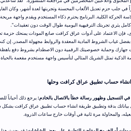
ين المخضرمين في مراجعته المنشورة: "لقد ساعدني الدخول وتجربة ع
عديل الألعاب المحسنة وتجربتها لعدة أشهر، وكان الفارق مذهلاً في است
 البرنامج يحترم ذكاء المستخدم ويقدم واجهة مريحة تمنحك تفاعلاً سلس
الترفيهية اليومية طوال الوقت دون تعقيدات".
لى أدوات عراق كرافت صانع المودات يمنحك حزمة تجميلية متكاملة تت
 المادية المعقدة والروابط مجهولة المصدر. إن كنت تبحث عن ترفيه
خصوصيتك الرقمية دون الاصطدام بشروط دفع باهظة أو إجراءات ترخيص
شريك المثالي لتأسيس واجهة مستخدم مفعمة بالحياة وخالية من المشاك
بيق عراق كرافت وحلها
 رسالة خطأ بالاتصال بالخادم:
يرجع ذلك أحياناً للضغط العالي على ا
تطبيق طريقة انشاء حساب تطبيق عراق كرافت بشكل سليم من خلال إدخا
مرة ثانية في أوقات خارج ساعات الذروة.
 المفاجئ للتطبيق على بعض الشاشات:
قد يحدث هذا بسبب عدم توافق 