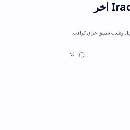
Ira اخر
يت تطبيق عراق كرافت