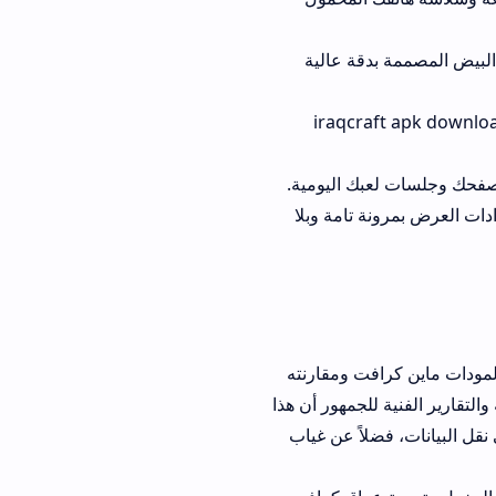
ة عالية
ل توفير iraqcraft apk download
ك اليومية.
تامة وبلا
ت ومقارنته
لجمهور أن هذا
اً عن غياب