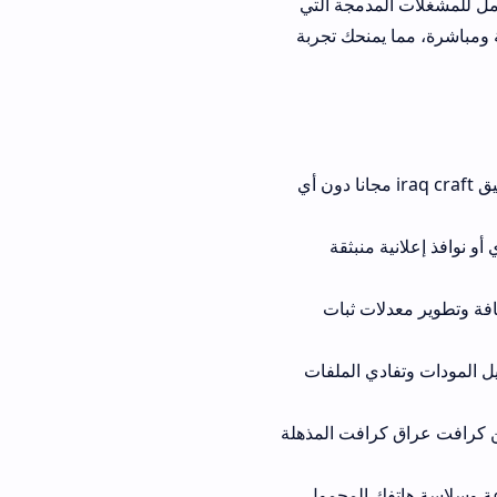
دمجة التي
حك تجربة
تنزيل مئات الأدوات بلمسة واحدة بفضل خيار تنزيل تطبيق iraq craft مجانا دون أي
نبثقة
 ثبات
تحميل المودات وتفادي الملفات
فت المذهلة
 المحمول