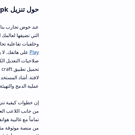
حول تنزيل iraqcraft apk للاندرويد والكمبيوتر
عند خوض تجارب بناء المدن الحرة، ستدر
التي تضيفها لعالمك الافتراضي. تمث
وخلفيات تفاعلية تحاكي الهوية التراثي
Play
على هاتفك. لا يعمل هذا البرنامج
صلاحيات التعديل الكاملة لتصميم وبنا
تحميل تطبيق aft
لافتة. أشاد المستخدمون بقدرة المتج
عملية الدمج والتهيئة في ثوانٍ معدودة.
إن خطوات كيفية تنزيل تطبيق عراق كر
من جانب اللاعب العادي. حجم الملف خف
تماماً مع غالبية هواتف الأندرويد الد