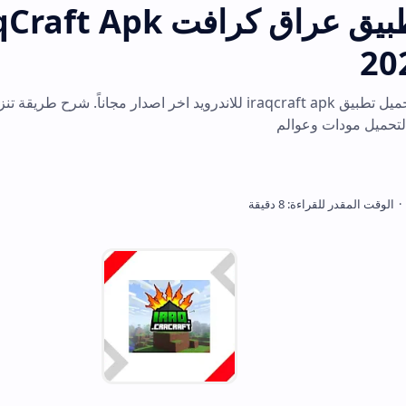
تحميل تطبيق عراق كرافت qCraft Apk
احصل على روابط تحميل تطبيق iraqcraft apk للاندرويد اخر اصدار مجاناً. شرح طريقة تنزيل وتثب
والم