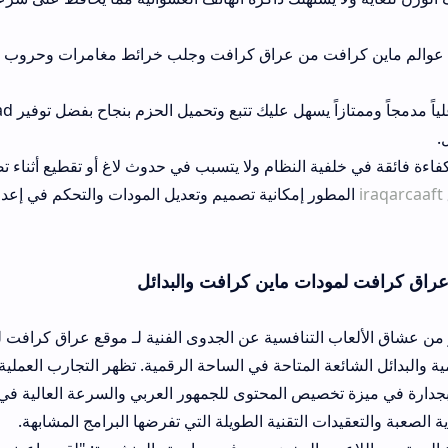
افت من عراق كرافت وجلب خرائط مغامرات وحروب البيض المصممة بدق
يوفر دليلاً تفاعلياً مدمجاً وممتازاً يسهل عليك تتبع وتحميل الحزم بنجاح بفض
فية النظام ولا يتسبب في حدوث لاغ أو تقطيع أثناء تصفحك وجلسات لعب
ور إمكانية تصميم وتعديل المودات والتحكم في إعدادات العرض بمرونة 
دات ماين كرافت والبدائل
 التنافسية عن الجدوى الفنية لـ موقع عراق كرافت لمودات ماين كراف
عة المتاحة في الساحة الرقمية. تظهر التجارب العملية والتقارير الفنية ل
خصيص المحتوى للجمهور العربي والسرعة العالية في نقل البيانات، فضل
ت التقنية الطويلة التي تفرضها البرامج المشابهة.