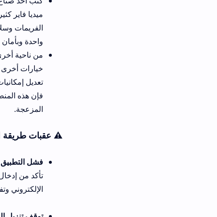
كتب أحد صناع المحتوى واللاعب
ميديا فاير كثيراً في جلب حزم ت
الفريمات وسلاسة الحركة الكلية.
واحدة وبأمان كامل يثري تجربتك 
من ناحية أخرى، فإن الاعتماد ع
خيارات أخرى بفضل غياب الشروط
تعديل إمكانيات جهازك وحماية 
فإن هذه المنصة الذكية تمثل ال
المزعجة.
⚠️ عقبات طريقة انشاء حساب تط
فشل التطبيق في التسجيل وظهور
تأكد من إدخال بياناتك بدقة و
الإلكتروني وتفعيله، والمحاولة 
توقف تنزيل المودات أو الخروج