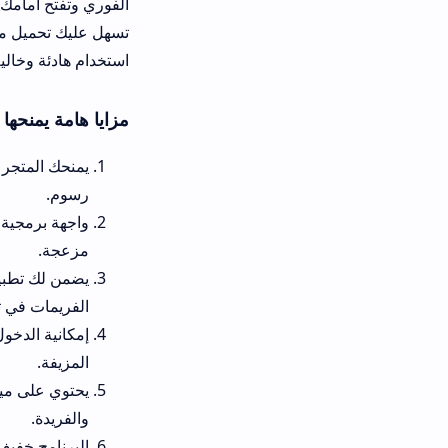
الفوري وتفتح أمامك مكتبة الحلول المت
تسهل عليك تحميل مودات ماين كرافت
استخدام هادئة وخالية تماماً من المتا
مزايا هامة يمنحها تطبيق عراق كر
رسوم.
واجهة برمجية عصرية وذكية تتيح
مزعجة.
يضمن لك تطبيق عراق كرافت الا
الفريمات في ثوانٍ.
المزيفة.
يحتوي على ميزات لتعديل المظ
والفريدة.
البرنامج خفيف الوزن للغاية ول