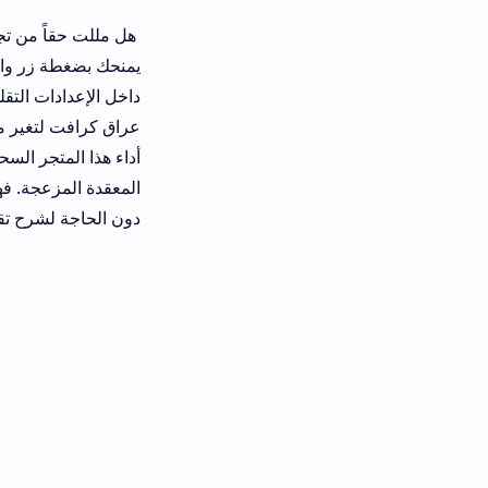
هل مللت حقاً من تجولك وحيداً في عوالم 
يمنحك بضغطة زر واحدة أروع المودات وا
داخل الإعدادات التقليدية يقتل حماستك 
عراق كرافت لتغير مسار تجربتك وتكسب و
أداء هذا المتجر السحابي المطور مؤخر
المعقدة المزعجة. فهل تصدق أن هاتفك
دون الحاجة لشرح تقني معقد؟ دعني أش