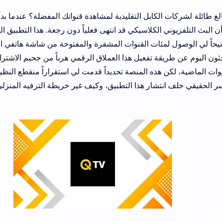
ني الكلاسيكي قد انتهى فعلياً دون رجعة. هذا التطبيق المبتكر أعاد تشكيل
 لمئات القنوات المشفرة والمفتوحة من شاشة هاتفي البسيطة. الملايي
يقة تفعيل هذا العملاق الرقمي هرباً من جحيم الاشتراكات المعقدة. ج
 هذه المنصة تحديداً قدمت لي استقراراً منقطع النظير في جودة البث
انتشار هذا التطبيق، وكيف غير خريطة الترفيه المنزلي؟ سأشاركك التف