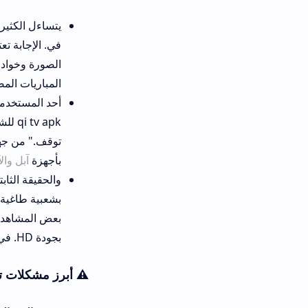
يتساءل الكثير من المشاهدين عن
الصورة وخوادم البث المباشر الم
المباريات المصيرية بسبب الضغط 
أحد المستخدمين المهتمين بمجال
qi tv apk للشاشات وسعدت
بأجهزة
آبل والآيفون
بشكل طبيعي
والحقيقة الثابتة هنا أن كلاً من
بشعبية طاغية بين محبي الرياضة 
بعض المشاهدين البث التقليدي عب
بجودة HD. في النهاية، يعود القرار لطبيعة جهازك وسرعة اتصالك.
⚠️ أبرز مشكلات تشغيل التطبيق وح