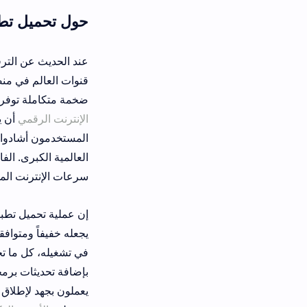
حول تحميل تطبيق QiTV Apk للبث المباشر
عند الحديث عن الترفيه التلفزيوني ا
ضخمة متكاملة توفر لك مئات القنوات ا
الإنترنت الرقمي
المستخدمون أشادوا بقوة الخوادم وسرع
العالمية الكبرى. الفارق الجوهري بين 
سرعات الإنترنت المختلفة، مما يضمن 
في تشغيله، كل ما تحتاج إليه هو اتباع
بإضافة تحديثات برمجية ذكية تدعم معا
يعملون بجهد لإطلاق تحديثات دورية هدف