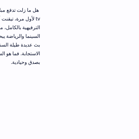
tv لأول مرة، تيقنت أن البث التلفزيو
الترفيهية بالكامل، متيحاً لي الوصول
السينما والرياضة يبحثون اليوم عن طر
بث عديدة طيلة السنوات الماضية، لكن
الاستجابة. فما هو السر الحقيقي خلف 
بصدق وحيادية.