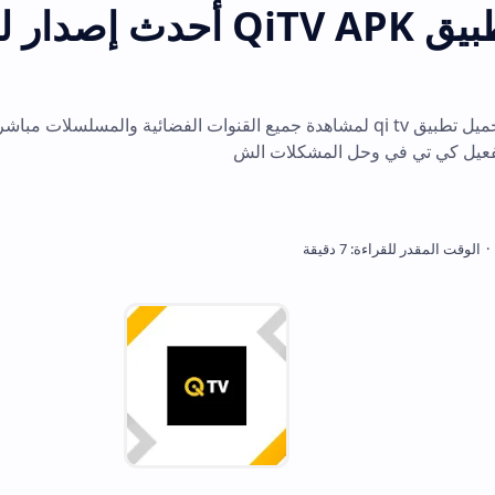
تحميل تطبيق QiTV APK أحدث إصدار للاندرويد
حصل على روابط تحميل تطبيق qi tv لمشاهدة جميع القنوات الفضائية والمسلسلات مباشرة على التلفزيو
حل المشكلات الش