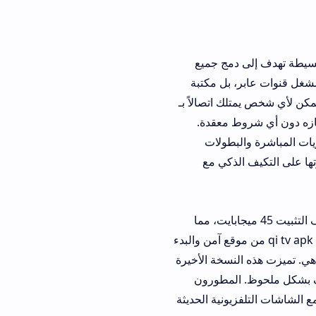
دمج جميع
نوات عابر، بل مكتبة
 اتصالاً بـ
 أي شروط معقدة.
بطولات
ذكي مع
عة للغاية مقارنة بالماضي. لا يتجاوز حجم ملف التثبيت 45 ميجابايت، مما
ة القديمة والحديثة على حد سواء. بمجرد سحب ملف qi tv apk من موقع آمن والبدء
نسخة الأخيرة
المطورون
ونية الحديثة