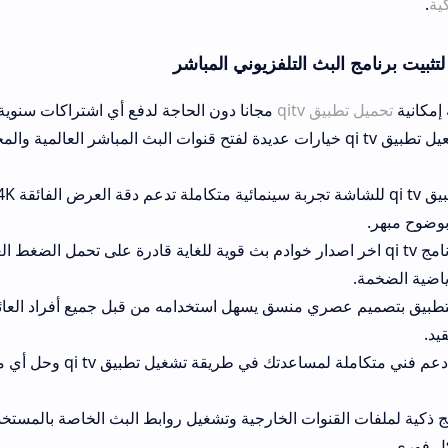
بث التلفزيوني المباشر
 qitv
مجانا دون الحاجة لدفع أي اشتراكات سنوية باهظة أو رسوم تث
من كود تفعيل تطبيق qi tv خيارات عديدة لفتح قنوات البث المباشر العالمية والمحلية دون تعقيد 
يتيح تحميل تطبيق qi tv للشاشة تجربة سينمائية متكاملة تدعم دقة العرض ا
 برنامج qi tv اخر اصدار خوادم بث قوية للغاية قادرة على تحمل الضغط العالي والازدحام الك
صري منسق يسهل استخدامه من قبل جميع أفراد العائلة للوصول للقنوا
تتوفر خدمات دعم فني متكاملة لمساعدتك في طريقة تشغيل تطبيق qi tv وحل أي مش
نوات الخارجية وتشغيل روابط البث الخاصة بالمستخدمين عبر الواجهة ا