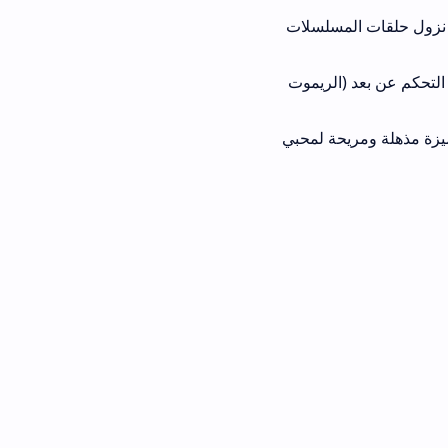
سلسلات
د (الريموت
ة لمحبي