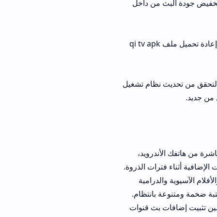
دة البث من داخل
تأكد من مسح الذاكرة المؤقتة وإعادة تحميل ملف qi tv apk
 نظام تشغيل
الأندرويد،
رات الذروة.
 والدرامية
 بانتظام.
فات بث قنوات