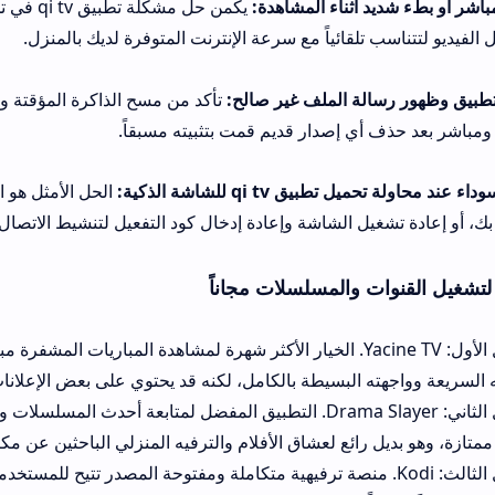
أثناء المشاهدة:
يكمن حل مشكلة تطبيق qi tv في تخفيض جو
قائياً مع سرعة الإنترنت المتوفرة لديك بالمنزل.
ة الملف غير صالح:
 إصدار قديم قمت بتثبيته مسبقاً.
qi  للشاشة الذكية:
الحل الأمثل هو التحقق من تحديث
يل الشاشة وإعادة إدخال كود التفعيل لتنشيط الاتصال من جديد.
ت والمسلسلات مجاناً
التطبيق البديل الأول: Yacine TV. الخيار الأكثر شهرة لمشاهدة المباريات المشفرة مباشرة من هاتفك 
 البسيطة بالكامل، لكنه قد يحتوي على بعض الإعلانات الإضافية أثناء فت
التطبيق البديل الثاني: Drama Slayer. التطبيق المفضل لمتابعة أحدث المسلسلات والأفلام الآسيوية
رائع لعشاق الأفلام والترفيه المنزلي الباحثين عن مكتبة ضخمة ومتنوعة
يق البديل الثالث: Kodi. منصة ترفيهية متكاملة ومفتوحة المصدر تتيح للمستخدمين تثبيت إضا