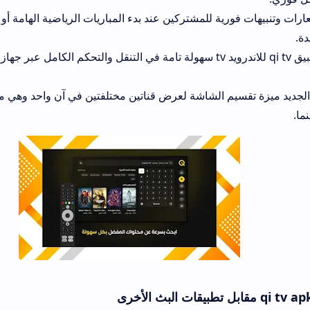
رية للمشتركين عند بدء المباريات الرياضية الهامة أو نزول حلقات الم
يتيح تحميل تطبيق qi tv للاندرويد tv سهولة تامة في التنقل والتحكم الكامل عبر جهاز التحكم عن بع
يم الشاشة لعرض قناتين مختلفتين في آن واحد وهي ميزة مذهلة ومريح