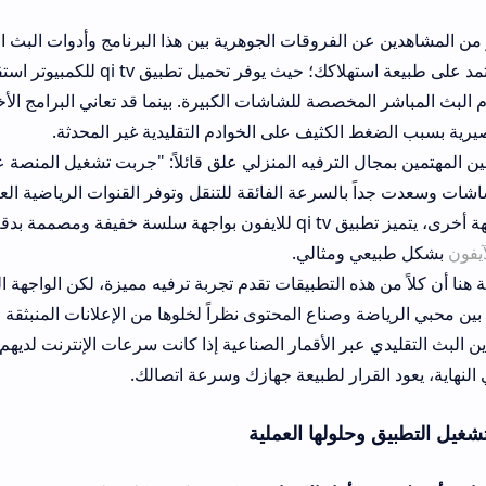
 الفروقات الجوهرية بين هذا البرنامج وأدوات البث الأخرى مثل تطبيق
في. الإجابة تعتمد على طبيعة استهلاكك؛ حيث يوفر تحميل تطبيق qi tv للكمبيوتر است
خصصة للشاشات الكبيرة. بينما قد تعاني البرامج الأخرى من توقفات مف
الكثيف على الخوادم التقليدية غير المحدثة.
 الترفيه المنزلي علق قائلاً: "جربت تشغيل المنصة على شاشتي الذكية
 جداً بالسرعة الفائقة للتنقل وتوفر القنوات الرياضية العالمية بجودة ممتا
توقف." من جهة أخرى، يتميز تطبيق qi tv للايفون بواجهة سلسة خفيفة ومصممة بدقة لتناسب 
 ومثالي.
 هذه التطبيقات تقدم تجربة ترفيه مميزة، لكن الواجهة المنظمة لهذا الت
وصناع المحتوى نظراً لخلوها من الإعلانات المنبثقة المزعجة. في المق
ر الأقمار الصناعية إذا كانت سرعات الإنترنت لديهم غير كافية لمتابعة
لولها العملية