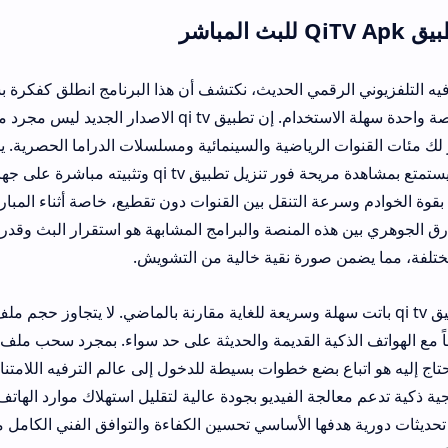
لرقمي الحديث، نكتشف أن هذا البرنامج انطلق كفكرة بسيطة تهدف إلى 
قنوات العالم في منصة واحدة سهلة الاستخدام. إن تطبيق qi tv الاصدار الجديد ليس مجرد مشغل ق
لرياضية والسينمائية ومسلسلات الدراما الحصرية. يمكن لأي شخص يمتلك
أن يستمتع بمشاهدة مريحة فور تنزيل تطبيق qi tv وتثبيته مباشرة على جهازه دون
ة التنقل بين القنوات دون تقطيع، خاصة أثناء المباريات المباشرة وال
هذه المنصة والبرامج المشابهة هو استقرار البث وقدرتها على التكيف ال
صورة نقية خالية من التشويش.
إن عملية تحميل تطبيق qi tv باتت سهلة وسري
يجعله خفيفاً ومتوافقاً مع الهواتف الذكي
 بضع خطوات بسيطة للدخول إلى عالم الترفيه اللامتناهي. تميزت هذه ال
لجة الفيديو بجودة عالية لتقليل استهلاك موارد الهاتف بشكل ملحوظ. 
ها الأساسي تحسين الكفاءة والتوافق الفني الكامل مع الشاشات التلفزي