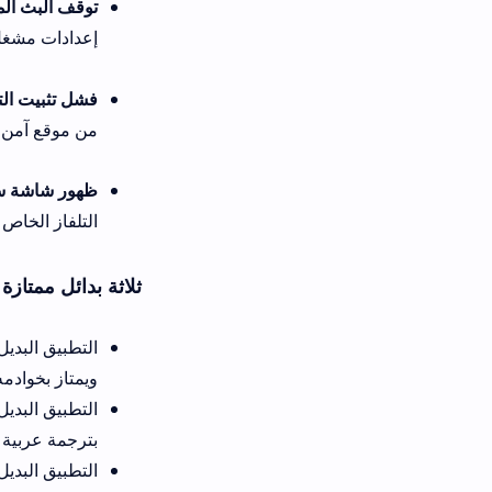
توقف البث المباشر أو بطء شديد 
إعدادات مشغل الفيديو لتتناسب تل
فشل تثبيت التطبيق وظهور رسال
من موقع آمن ومباشر بعد حذف أي
ظهور شاشة سوداء عند محاولة تحميل تطبيق tv
التلفاز الخاص بك، أو إعادة تشغ
ثلاثة بدائل ممتازة لتشغيل القنوا
ويمتاز بخوادمه السريعة وواجهته
بترجمة عربية ممتازة، وهو بديل 
التطب