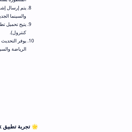
يتم إرسال إشعارات وتنبيهات فو
والسينما الجديدة.
كنترول).
يوفر التحديث الجديد ميزة تقس
الرياضة والسينما.
🌟 تجربة تطبيق qi tv apk مقابل تطبيقات البث الأخرى