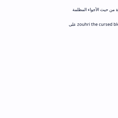
المظلمة
الخيار الثالث: ألعاب النجاة (Survival). تعتمد على جمع الموارد، بينما تركز تجربة zouhri the cursed blood على