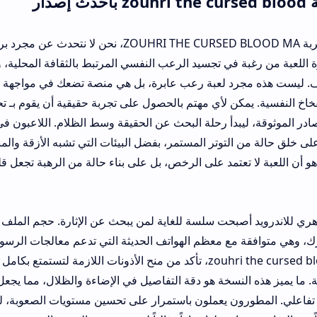
عندما نتحدث عن تجربة ZOUHRI THE CURSED BLOOD MA، نحن لا نتحدث عن مجرد برمجة، بل عن ا
في تجسيد الرعب النفسي المرتبط بالثقافة المحلية، ونجحت في تحويل
لعبة رعب عابرة، بل هي منصة تضعك في مواجهة مباشرة مع المجهول
حواسك لتنجو من الفخاخ النفسية. يمكن لأي مهتم بالحصول على تجربة حقيق
قة، ليبدأ رحلة البحث عن الحقيقة وسط الظلام. اللاعبون في المغرب والوطن 
توتر المستمر، بفضل البيئات التي تشبه الأزقة والمنازل القديمة التي نع
عتمد على الرخص، بل على بناء حالة من الرهبة تجعل قلبك يخفق مع كل 
بحت سلسة للغاية لمن يبحث عن الإثارة. حجم الملف مصمم ليعمل بكفا
 معظم الهواتف الحديثة التي تدعم معالجات الرسوميات المتوسطة. ب
على ملف zouhri the cursed blood APK، تأكد من منح الأذونات اللازمة لتستمتع بكامل التجربة الصو
سخة هو دقة التفاصيل في الإضاءة والظلال، مما يجعل لعبة الرعب النفس
ن يعملون باستمرار على تحسين مستويات الصعوبة، لضمان أن كل محاو