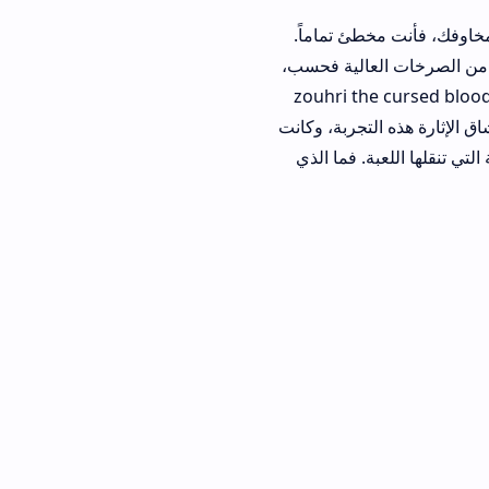
 تماماً.
خات العالية فحسب،
تنزيل لعبة zouhri the cursed blood
ربة، وكانت
فما الذي