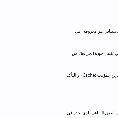
ة" في
افيك من
الحل الأفضل هو مسح ذاكرة التخزين المؤقت (Cache) أو التأكد
لذي تجده في