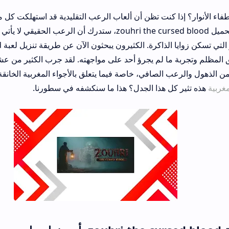
كنت تظن أن ألعاب الرعب التقليدية قد استهلكت كل مخاوفك، فأنت مخطئ
بمجرد أن تبدأ رحلة تحميل zouhri the cursed blood، ستدرك أن الرعب الحقيقي لا يأتي من الصر
بل من تلك الأساطير التي تسكن زوايا الذاكرة. الكثيرون يبحثون الآن عن طريقة 
 لم يجرؤ أحد على مواجهته. لقد جرب الكثير من عشاق الإثارة هذه التج
صافي، خاصة فيما يتعلق بالأجواء المغربية الخانقة التي تنقلها اللعبة. 
 هذا الجدل؟ هذا ما سنكشفه في سطورنا.