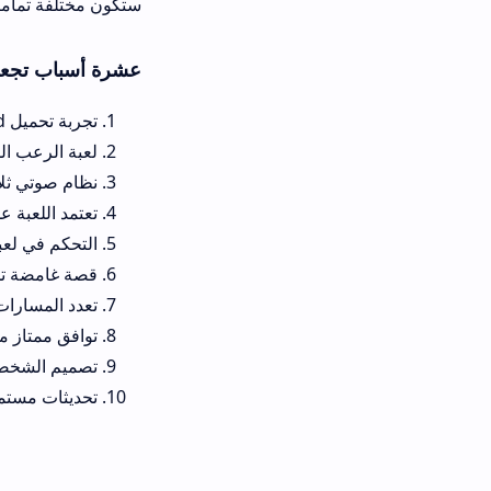
ستكون مختلفة تماماً عن السابقة، مما يج
عشرة أسباب تجعل لعبة zouhri the cursed blood للهاتف تجربة مرعبة
تجربة تحميل zouhri the cursed blood تفتح لك باباً لعالم من الأساطير المنسية.
لعبة الرعب المغربية تقدم بيئة ب
نظام صوتي ثلاثي الأبعاد يجعلك تش
تعتمد اللعبة على الرعب النفسي بد
التحكم في لعبة zouhri the cursed blood للاندرويد سهل وسلس، مما يجعلك تركز على النجاة.
قصة غامضة تجبرك على الاستمرا
تعدد المسارات داخل اللعبة يعني أ
توافق ممتاز مع لعبة zouhri the cursed blood للهاتف، مما يضمن أداءً مستقراً.
تصميم الشخصيات والوحوش مست
تحديثات مستمرة تضيف مراحل جدي