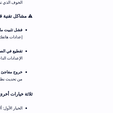
الخوف الذي تفضله.
⚠️ مشاكل تقنية قد تواجهك أثناء تج
فشل تثبيت ملف zouhri the cursed blood APK:
إعدادات هاتفك، وتأكد من وجود م
تقطيع في الصورة (Lag) أثناء اللعب:
الإعدادات الداخلية للعبة لضمان 
خروج مفاجئ من اللعبة على بعض 
من تحديث نظام التشغيل إلى أحد
ثلاثة خيارات أخرى لمحبي ألعاب ا
الخيار الأول: ألعاب الرعب الغربي