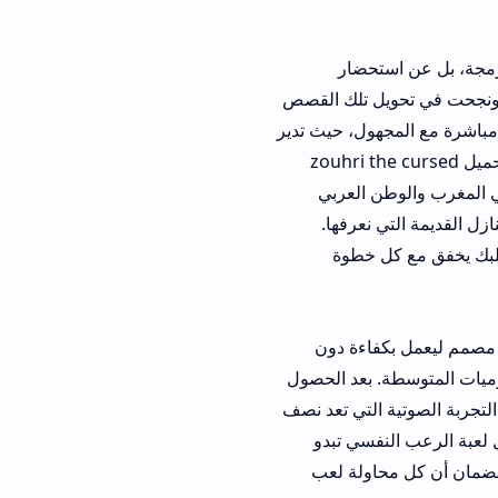
ستحضار
 تلك القصص
، حيث تدير
ية أن يقوم بـ تحميل zouhri the cursed
العربي
رفها.
خطوة
ءة دون
عد الحصول
تية التي تعد نصف
ي تبدو
لة لعب