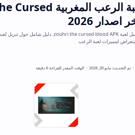
تحميل لعبة الرعب المغربية ri The Cursed
استكشف أسرار تحميل لعبة zouhri the cursed blood APK. دليل شامل حول تنزيل لعبة الرعب المغ
عبة الرعب