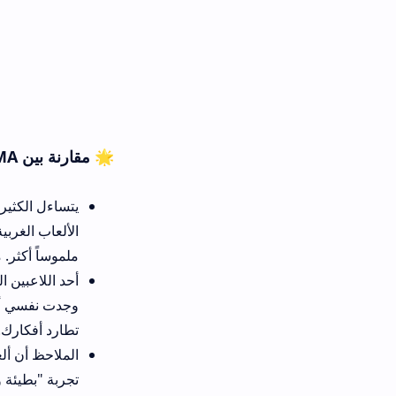
🌟 مقارنة بين ZOUHRI THE CURSED BLOOD MA وألعاب الرعب الأخرى
يتساءل الكثير من اللاعبين: ما الف
الألعاب الغربية على وحوش خيالي
ملموساً أكثر. من خلال تجارب اللا
أحد اللاعبين المحترفين قال: "عن
وجدت نفسي أمام قصة تجعلني أشك
تطارد أفكارك.
تجربة "بطيئة ومريضة" من حيث ال