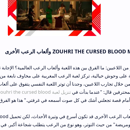
رق بين هذه اللعبة وألعاب الرعب العالمية؟ الإجابة تكمن في الهوية. بينم
ة، تركز لعبة الرعب المغربية على مخاوف نابعة من ثقافتنا، مما يجعل
عبين، وجدنا أن توتر اللعبة النفسي يتفوق على ألعاب المطاردات التقليد
دما بدأت في
تنزيل لعبة zouhri the cursed blood
، توقعت رعباً عاديا
 في كل صوت أسمعه في غرفتي." هذا هو الفرق؛ اللعبة لا تكتفي بإخ
توتر، وهو نوع من الرعب يتطلب شجاعة أكبر. في النهاية، الأمر يعتمد