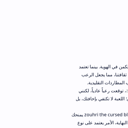
ا تعتمد
 الرعب
ية.
ً، لكنني
افتك، بل
الملاحظ أن ألعاب الرعب الأخرى قد تكون أسرع في وتيرة الأحداث، لكن تحميل zouhri the cursed blood يمنحك
 على نوع