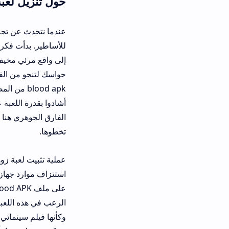
حول تنزيل لعبة zouhri the cursed blood بأحدث إصدار
للأساطير. بدأت فكرة اللعبة من رغبة 
إلى واقع مرئي مخيف. ليست هذه مجرد 
blood apk من المصادر الموثو
أشادوا بقدرة اللعبة على خلق حالة من ال
الفارق الجوهري هنا هو أن اللعبة لا ت
تخطوها.
عملية تثبيت لعبة زوهري للاندرويد أص
استنزاف موارد جهازك، وهي متوافقة مع
الرعب في هذه اللعبة. ما يميز هذه الن
وكأنها فيلم سينمائي تفاعلي. المطورو