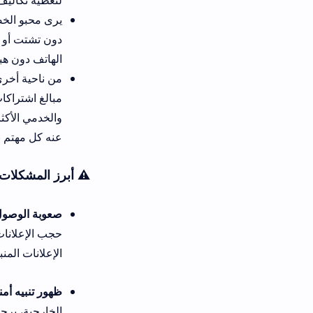
لتغطية تكاليف الخوادم المستض
يرى محبو الخصوصية والحلول الذك
دون تشتت أو تعقيد روتيني ممل
الهاتف دون هبوط في معدل المعا
من ناحية أخرى، تمنحك النسخة ال
مبالغ اشتراكات مرهقة للميزانية
والخدمي الأكثر ثقة وقبولاً لتأ
عنه كل مهتم بالتكنولوجيا المعا
⚠️ أبرز المشكلات التقنية في الموق
صعوبة الوصول لروابط التحميل ا
حجب الإعلانات المزعجة، والتأ
الإعلانات المنبثقة المخفية لتصل
ظهور تنبيه أمني أو تحذير من نظام 
الخارجية، يرجى فحص ملف التثبي