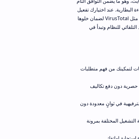
عدى 15 ميغابايت، وهو ما يضمن التوافق التام
اختيارك تفعيل
ة تنزيل تطبيق akwebguide apk مجانا، يفضل دائماً فحص الحزم مسبقاً عبر منصات مثل VirusTotal لضمان خلوها
تبدأ في
ن فهم متطلبات
ن دفع تكاليف
معدودة دون
ة بمرونة