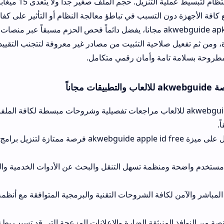
يطلقها المطورون بانتظام لتبسيط عملية التنزيل. حجم الملف صغير جداً ولا يت
ن التسبب في تباطؤ معالجة النظام أو التأثير على كفاءة البطارية. عند 
خطو
احية التثبيت من مصادر غير معروفة لتتجنب التقييد التلقائي للنظام و
امة وأمان رقمي متكامل.
قع akwebguide للالعاب مراجعات تفصيلية وشروحات مبسطة لكافة الملفات لتمكينك م
يمنحك الحصول على ميزة akwebguide apple id free فرصة ممتازة لتنزيل برامج حصرية دو
ظمة تسهل التنقل والبحث عن الأدوات الخدمية والترفيهية في ثوانٍ 
افة الشروحات التقنية والبرمجية المتوافقة مع أنظمة التشغيل المختلف
منبثقة الضارة والإعلانات المزعجة التي قد تسبب بطء استجابة لهاتفك.