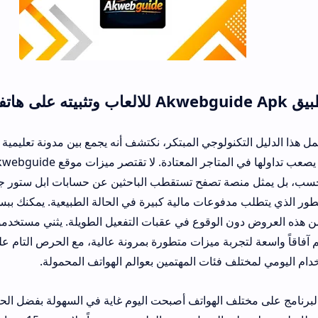
كنولوجي المبتكر، نكتشف أنه يجمع بين مدونة تعليمية شاملة ومستودع 
الملفات النادرة التي يصعب تداولها في المتاجر المعتادة. لا تقتصر ميزات موقع 
دفوعات مالية كبيرة في الحالة الطبيعية. يمكنك ببساطة اتباع الشر
ن الوقوع في عقبات التفعيل الطويلة. يثني مستخدمو الموقع على هذا 
لتجربة ميزات متطورة بمرونة عالية، مع الحرص التام على تقديم خيارات 
ف فئات المهتمين بعوالم الهواتف المحمولة.
لف الهواتف أصبحت اليوم غاية في السهولة بفضل الحزم البرمجية الخفي