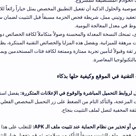
يفة للمشروع.
ية أن تفعيل التطبيق المخصص يمثل خياراً رائعاً للاستفادة من الميزا
، شريطة فحص الحزمة مسبقاً قبل التثبيت لضمان سلامة جهازك واستق
لجة اليومية.
معدلة والمحسنة وصولاً متكاملاً لكافة الخصائص دون قيود أمنية أو ال
. وبفضل هذه المزايا والخصائص التقنية المبتكرة، يظل البرنامج هو البد
مين تجربة ممتازة وممتعة لكافة فئات المستخدمين وبمنتهى الأمان الرق
صرة.
ع وكيفية حلها بذكاء
لمباشرة والوقوع في الإعلانات المتكررة:
يفضل استخدام متصفح إنترن
كد التام من الضغط على زر التحميل المخصص الفعلي في أسفل المقال
 لملف التثبيت بنجاح.
الحماية عند تثبيت ملف الـ APK:
للتغلب على هذا التقييد الروتيني ل
ت مسبقاً للتأكد من سلامته، ثم قم بتفعيل خيار التثبيت من مصادر غ