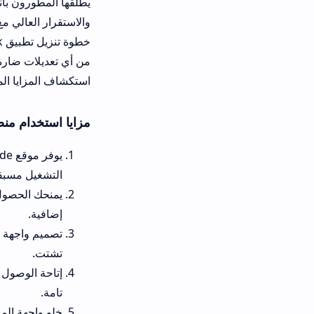
والاستقرار العالي مع كافة الأجهزة دو
من أي تعديلات ضارة، ومن ثم تفعيل صل
استكشاف المزايا المطروحة بسلامة ت
مزايا استخدام منصة akwebguide للالعاب والتطبيقات مجاناً
يوفر مو
التشغيل مسبقاً.
إضافية.
تصميم واجهة مستخدم واضحة ومن
تشتت.
إتاحة الوصول المباشر والآمن لك
تامة.
خلو واجهة المنصة من النوافذ ال