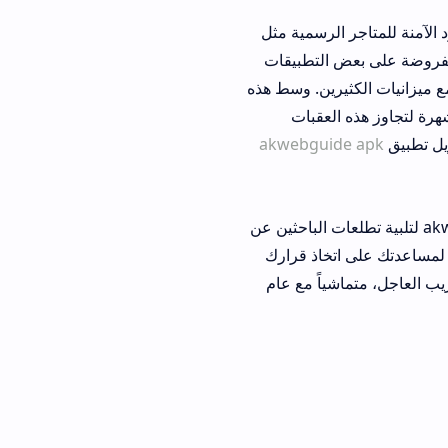
لرسمية مثل
 التطبيقات
رين. وسط هذه
لعقبات
akwebgui
ذي تقدمه حزمة akwebguide apk لتلبية تطلعات الباحثين عن
تخاذ قرارك
ب العاجل، متماشياً مع عام