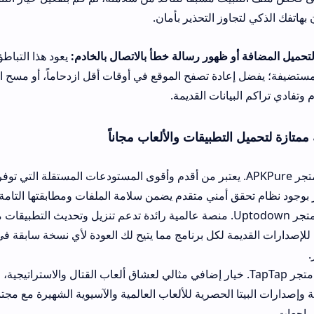
اوز التحذير بأمان.
 ظهور رسالة خطأ بالاتصال بالخادم:
يعود هذا التباطؤ غالباً لوجود ضغ
ادة تصفح الموقع في أوقات أقل ازدحاماً، أو مسح الذاكرة المؤقتة 
يانات القديمة.
لتطبيقات والألعاب مجاناً
ديل الأول: متجر APKPure. يعتبر من أقدم وأقوى المستودعات المستقلة التي توفر ملفات تشغي
 أمني متقدم يضمن سلامة الملفات ومطابقتها التامة للنسخ الرسمية.
البديل الثاني: متجر Uptodown. منصة عالمية رائدة تدعم تنزيل وتحديث التطبيقات مجاناً لمختلف
 لكل برنامج مما يتيح لك العودة لأي نسخة سابقة في حال حدوث مش
يل الثالث: متجر TapTap. خيار إضافي مثالي لعشاق ألعاب القتال والاستراتيجية، حيث يركز الم
ا الحصرية للألعاب العالمية والآسيوية الشهيرة مع مجتمع تفاعلي ضخم 