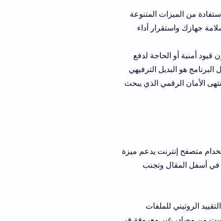
ت المتنوعة
رار أداء
حاجة لدفع
يل الترفيهي
مي الذي يبحث
ت يدعم ميزة
 وتجنب
لملفات
ير معروفة في