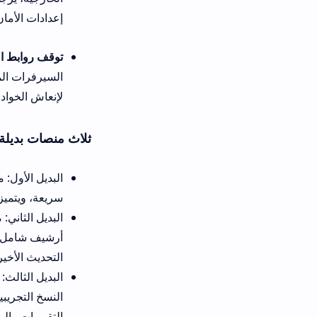
إعدادات الأمان بهاتفك الذكي لتج
توقف روابط التحميل المضافة أو
السيرفرات المستضيفة؛ يفضل إع
لإنعاش الخوادم وتفادي تراكم الب
ثلاث منصات بديلة ممتازة لتحميل ا
الب
سريعة، ويتميز بوجود نظام تحقق
أرشيف شامل للإصدارات القديمة
التحديث الأخير.
البد
النسخ التجريبية وإصدارات البيت
التقييمات والمراجعات.