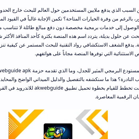
 ملايين المستخدمين حول العالم للبحث خارج الحدود الآمنة للمتاجر ا
الخيارات المتاحة؟ تكمن الإجابة غالباً في القيود المفروضة على بعض
 برمجية مخصصة دون دفع مبالغ طائلة لا تتناسب مع ميزانيات الكثي
، يتردد اسم هذه المنصة بكثرة كأحد المنافذ الأكثر شهرة لتجاوز هذه ا
استكشافي رواد التقنية للبحث المستمر عن كيفية تنزيل تطبيق
de apk
 توفرها المنصة مجاناً على هواتفهم.
فما هي حقيقة هذا المستودع البرمجي المثير للجدل، وما ال
ا سنكشفه بالتفصيل والدليل الميداني الواضح والمحايد لمساعدتك على ا
بوعي، وبخاصة إذا كنت تخطط للقيام بخطوة تحميل تطبيق akwebguide للاندرويد في القري