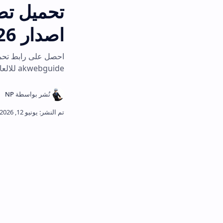
اصدار 2026
akwebguide للالعاب والبرامج المدفوعة وحسابات ابل ستور جاه