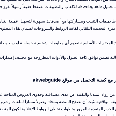
يمنحك القيام بـ تحميل akwebguide للالعاب والتطبيقات تصفحاً خفيفاً وسهلاً تفرز فيه الأدوات
ت ومشاركتها مع أصدقائك بسهولة لتسهيل عملية التبادل التقني اليومي.
قائي لكافة الروابط والشروحات لضمان بقاء المحتوى مواكباً لآخر التغي
اسية تقديم أي معلومات شخصية حساسة أو ربط بطاقات بنكية، مما يح
كافة الحلول والأدوات المطروحة مع مختلف إصدارات الهواتف الذكية 
موقع akwebguide
 والتقنية عن مدى مصداقية وجدوى العروض المتاحة على هذا الموقع مقار
بت أن تصفح المنصة يمنحك وصولاً ممتازاً لملفات وشروحات قيمة؛ ومع ذ
لمرور بخطوات تخطي الروابط الإعلانية لكون المنصة تعتمد عليها بش