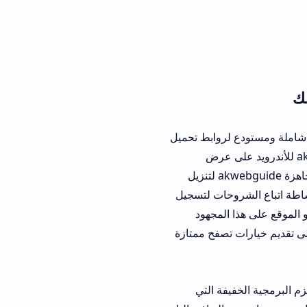
لروابط تحميل
akwebguide للأندرويد على عرض
شروحات البرامج فحسب، بل يمثل منصة تصفح تستقطب الباحثين عن حسابات ابل ستور جاهزة akwebguide لتنزيل
وحات لتسجيل
المجهود
تصفح ممتازة
فة التي