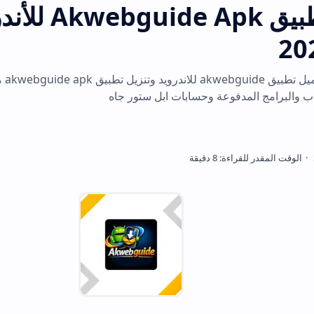
تحميل تطبيق Akwebguide Apk للأندرويد ا
احصل على رابط تحميل تطبيق akwebguide للاندرويد وتنزيل تطبيق akwebguide apk مجاناً. تصفح موقع