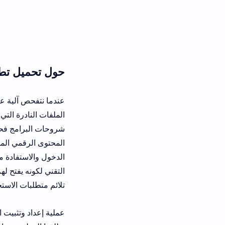
حول تحميل تطبيق Akwebguide Apk للالعاب وتثبيته على هاتفك
عندما نتفحص آلية عمل هذا الدليل الت
المحتوى الرقمي المطور الذي يتطلب م
الدخول والاستفادة من هذه العروض دو
التقني لكونه يفتح لهم آفاقاً واسعة 
تلائم متطلبات الاستخدام اليومي لمختل
عملية إعداد وتثبيت البرنامج على مخت