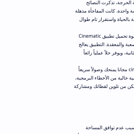
النصائح
مفاجأة مذهلة
ر تام طوال
أحد المصورين المحترفين وصناع المحتوى شارك تجربته التقنية قائلاً: "بعد قيامي بخطوة تحميل تطبيق Cinematic
تطبيق يعالج
اً رائعاً
يل فلاتر cinematic lut مجانا يمنحك وصولاً سريعاً
طاء البرمجية،
طاتك ومشاركة
المساحة