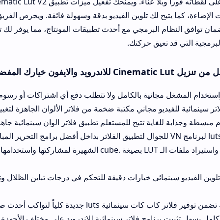
للمونتاج مجانا luts على لقطاته فوراً وبلا عناء. ويمنحك تفعيل ميزات
تيح لك تلوين الفيديو بدقة وسهولة فائقة. ويحرص الفريق المطور على إط
لبرمجي مع أحدث تطبيقات المونتاج، مما يوفر لك تجربة تلوين غنية وم
تعيق حركتك.
جانية بالكامل ولا تتطلب دفع أي اشتراكات أو رسوم مادية مخفية تره
ديو مجاني مكتبة ضخمة من فلاتر الألوان الجاهزة لتغيير إحساس الفيديو 
اية تتيح للمستعلم تطبيق فلاتر الوان سينمائية جاهزة للمونتاج بلمسة
إمكانية تصدير واستيراد ملفات الـ LUT بصيغة .cube الشهيرة لمشاركتها واستخدامها بمرونة
مائي خيارات دقيقة للتحكم في درجات تباين الظلال وتشبع الألوان بما 
 لتواكب أحدث صيحات المونتاج وصناعة الفيديو.
رنامج فلاتر سينمائية للاندرويد على مختلف الأجهزة المحمولة والاقتصا