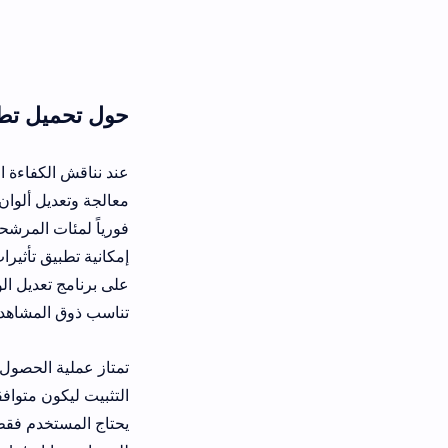
حول تحميل تطبيق Cinematic Lut Apk اخر اصدار مجانا ومزايا التلوين
عند نناقش الكفاءة الفنية وتأثير التد
إمكانية تطبيق تأثيرات بصرية غنية تضا
تناسب ذوق المشاهد العربي وتمنحه ت
تمتاز عملية الحصول على تنزيل تطبي
التثبيت ليكون متوافقاً تماماً مع اله