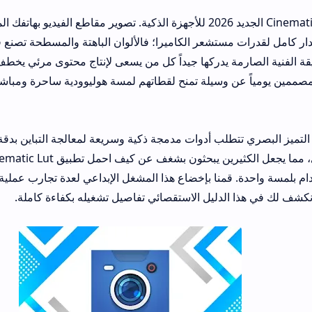
تحميل تطبيق Cinematic Lut الجديد 2026 للأجهزة الذكية. تصوير مقاطع الفيديو بهاتفك المحمول دو
مستشعر الكاميرا؛ فالألوان الباهتة والمسطحة تصنع فجوة هائلة بينك و
رمة يدركها جيداً كل من يسعى لإنتاج محتوى مرئي يخطف الأنظار مع من
اً عن وسيلة تمنح لقطاتهم لمسة هوليوودية ساحرة ومباشرة دون الخوض 
طلب أدوات مدمجة ذكية وسريعة لمعالجة التباين بدقة متناهية. تفرض ا
فكرة التلوين الفوري، مما يجعل الكثيرين يبحثون بشغف عن ك
قمنا بإخضاع هذا المشغل الإبداعي لعدة تجارب عملية لقياس سرعة الرن
الدليل الاستقصائي تفاصيل تشغيله بكفاءة كاملة.