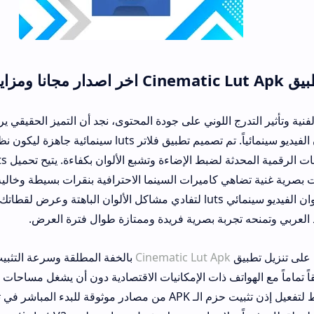
رج اللوني على جودة المحتوى، نجد أن التميز الحقيقي يرتبط مباشرة بالق
معالجة وتعديل ألوان الفيديو سينمائياً. تم تصميم تطبيق فلاتر luts سينمائية جاهزة ليكون نظا
فورياً لمئات المرشحات الرقمية المحدثة لضبط الإضاءة وتشبع الأل
هي كاميرات السينما الاحترافية بنقرات بسيطة وخالية من التعقيد. يمكن
على برنامج تعديل الوان الفيديو سينمائي luts لتفادي مشاكل الألوان الباهتة وعرض لقطاتك بدقة فائقة 
جربة بصرية فريدة وممتازة طوال فترة العرض.
ق
Cinematic Lut Apk
بالخفة المطلقة وسرعة التثبيت الكبيرة، حيث
واتف ذات الإمكانيات الاقتصادية دون أن يشغل مساحات كبيرة بداخل الذاكر
يحتاج المستخدم فقط لتفعيل إذن تثبيت حزم الـ APK من مصادر موثوقة للبدء المباشر في تشغيل وت