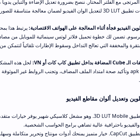
تر المختار. ننصح بضرورة تعديل الإضاءة والتباين يدوياً من خيارات التحك
ثناء المعالجة على الهواتف الاقتصادية:
يرتبط هذا بمحاولة تشغيل فلاتر 
خطوة تحميل فلاتر لوتس سينمائية للموبايل من مصادر موثوقة الحصو
 تعالج التداخل وسقوط الإطارات تلقائياً لتتمكن من إتمام المونتاج بثب
apk وتأكيد صحة امتداد الملف المضاف، وتجنب الروابط غير الموثوقة التي قد تسبب
وان مقاطع الفيديو
البديل الأول: تطبيق 3D LUT Mobile. وهو مشغل كلاسيكي شهير يوفر خيارات متقدمة لمعالجة و
فية عالية تضاهي برامج الحواسب الشخصية.
ديل الثاني: تطبيق CapCut. خيار متميز يمنحك أدوات مونتاج وتحرير متكاملة وسهلة الاستخدام، 