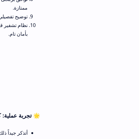
ممتازة.
توضيح تفصيلي يجيب على تساؤل كيفية اضافة luts للفيديو على الهاتف 
بأمان تام.
🌟 تجربة عملية: كفاءة تلوين الف
أتذكر جيداً ذلك اليوم عندما قم