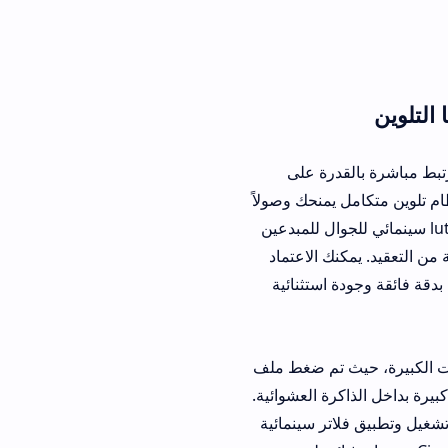
درة على
م تلوين متكامل يمنحك وصولاً
وان بكفاءة. يتيح تحميل luts سينمائي للجوال للمبدعين
ك الاعتماد
وجودة استثنائية
 تم ضغط ملف
ة العشوائية.
طبيق فلاتر سينمائية