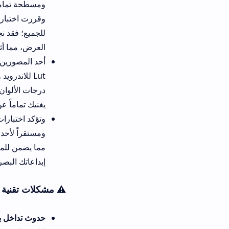
ومسطحة تماماً كأغلب الفيديوها
وقررت اختبار قوة أدوات
تصحيح 
للجميع؛ فقد نجح المشغل في معا
العرض، مما أثار إعجاب الجميع و
Lut للاندرويد وتجربتها على 
درجات الألوان بمرونة فائقة ويمنح
يغنيك تماماً عن برامج الحواسب 
ومستقراً لأحدث فلاتر الألوان وت
مما يضمن للمصممين حماية كام
إبداعاتك البصرية بثقة تامة وبلا
⚠️ مشكلات تقنية شائعة في تطبيق 
حدوث تداخل بصرى أو عدم تطابق جو