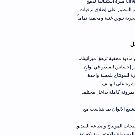
 تطبيق Cinematic Lut V2 ميزة استثنائية لدمج
لاق ترقيات
حمية تماماً
ق ميزانيتك.
في ثوانٍ.
 واحدة.
 كاملة بداخل مختلف
يتناسب مع
دية بكفاءة