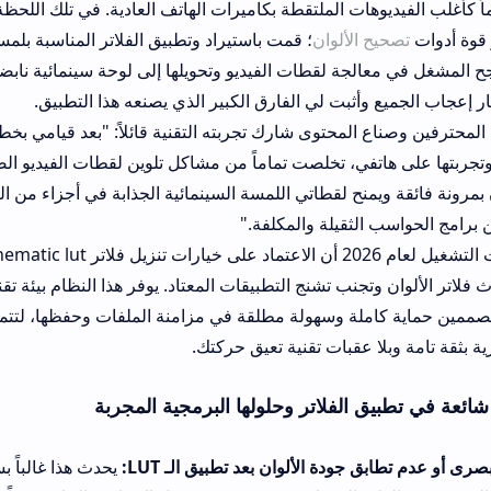
ت الملتقطة بكاميرات الهاتف العادية. في تلك اللحظة الحرجة، تذكرت 
الألوان
؛ قمت باستيراد وتطبيق الفلاتر المناسبة بلمسة واحدة. كانت ال
لجة لقطات الفيديو وتحويلها إلى لوحة سينمائية نابضة بالحياة واستقرا
أثبت لي الفارق الكبير الذي يصنعه هذا التطبيق.
هاتفي، تخلصت تماماً من مشاكل تلوين لقطات الفيديو الصعبة والمعقدة. ال
 لقطاتي اللمسة السينمائية الجذابة في أجزاء من الثانية، ويوفر حلاً عملي
الثقيلة والمكلفة."
وتؤكد اختبارات التشغيل لعام 2026 أن الاعتماد على خيارات تنز
جنب تشنج التطبيقات المعتاد. يوفر هذا النظام بيئة تقنية خالية من الأخ
لة وسهولة مطلقة في مزامنة الملفات وحفظها، لتتمكن من تلوين لق
 عقبات تقنية تعيق حركتك.
الفلاتر وحلولها البرمجية المجربة
دة الألوان بعد تطبيق الـ LUT:
يحدث هذا غالباً بسبب عدم توافق 