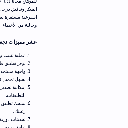
الفلاتر وتدقيق درجات الإضاءة، كما ي
أسبوعية مستمرة لضمان توافق النظام ا
وخالية من الأخطاء البرمجية التي قد 
عشر مميزات تجعل من تنزيل Cinematic Lut للاندرويد والايفون خيارك المفضل
عملية تثبيت واستخدام المشغل م
يوفر تطبيق فلاتر سينمائية للفي
واجهة مستخدم مبسطة وجذابة للغ
يسهل تحميل luts لبرنامج VN للجوال لتطبيق الفلاتر بداخل أفضل برامج التحرير المباشرة على الهاتف.
التطبيقات.
يمنحك تطبيق تلوين الفيديو سين
رغبتك.
تحديثات دورية تضمن توفير فلاتر كاب كات سينمائية luts جديدة كلياً
توافق برمجى كامل يسهل تثبيت ب