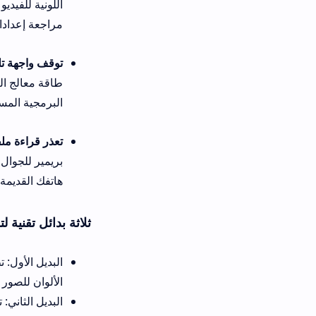
اللونية للفيديو المرتجى مع الفل
مراجعة إعدادات تطبيق 3D LUT لتعديل الوان الفيديو لضمان معالجة متناسقة للصورة.
توقف واجهة تلوين الفيديو فجأة أ
طاقة معالج الرسوم. تضمن لك 
البرمجية المستقرة والمخففة التي
تعذر قراءة ملفات الـ Cube المضافة بداخل تطبيق كاب كات أو VN:
بريمير للجوال 
هاتفك القديمة.
ثلاثة بدائل تقنية لتلوين وتعديل أل
الألوان للصور والفيديو باحترا
الب