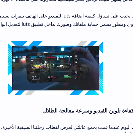
بنقرات بسيطة وخالية من التعقيد.
نظام تشفير قوي ومطور يضمن حماية ملفاتك وصورك بداخل تطبيق luts لتعديل ال
يديو وسرعة معالجة الظلال
ت بجمع عائلتي لعرض لقطات رحلتنا الصيفية الأخيرة، وكانت الصورة تبدو