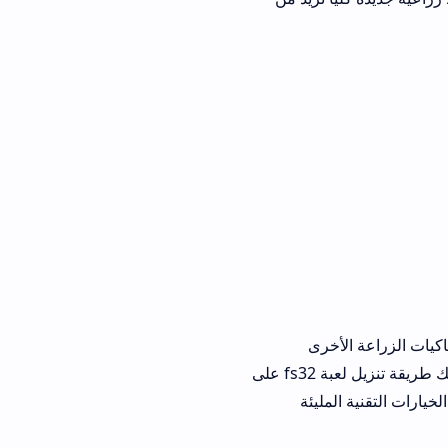
أخرى
المطروحة في الساحة. من خلال استعراض آراء مجتمعات اللاعبين، يتضح أن من يسلك طريقة تنزيل لعبة fs32 على
مليئة