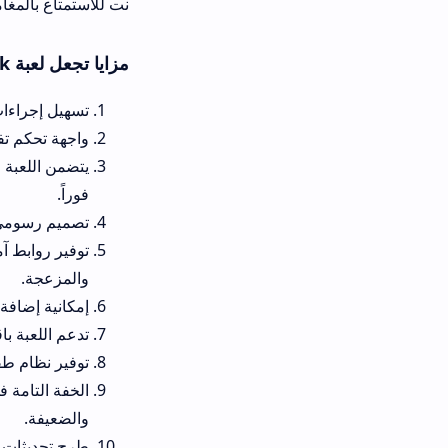
نت للاستمتاع بالمغامرة الزراعية الشا
مزايا تجعل لعبة FS 32 Apk للاندرويد اخر اصدار خيارك الرئيسي
تسهيل إجراءات تحميل لعبة المزارع fs 32 apk مجانا بالكامل وخوض تجربة البناء والتطوير دون أي
واجهة تحكم تفاعلية معربة بالكا
فوراً.
تصميم رسومي رائع ثلاثي الأبعا
والمزعجة.
إمكانية إضافة ترقيات حصرية وتعديل أشكال الآ
تدعم اللعبة باقة واسعة من الآلات المتطورة، م
توفير نظام طقس ديناميكي يتغي
والضعيفة.
طرح تحديثات برمجية مستمرة من 