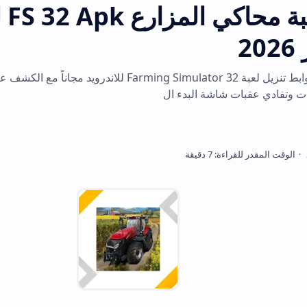
تحميل لعبة محاكي المزارع 32 Apk
احصل على أحدث روابط تنزيل لعبة Farming Simulator 32 للاندرويد مجاناً مع الكشف عن آليات الل
شاشة البدء ال