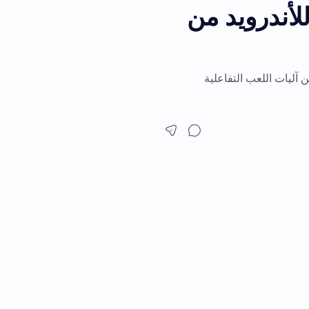
FS  للأندرويد من
عب التفاعلية