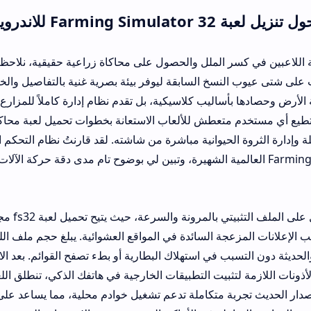
درويد
عند الحديث عن رغبة الل
سخ السابقة ليوفر بيئة بصرية غنية بالتفاصيل والخيارات التفاعلية. لا
ساليب كلاسيكية، بل تقدم نظام إدارة كاملاً للمزارع الكبرى وتجارة ال
 متعطش للألعاب الاستعانة بخطوات تحميل لعبة محاكي المزارع
32 apk
 الحيوانية مباشرة من شاشته. لقد قارنتُ نظام التحكم الفيزيائي المدمج
Farming Simul العالمية الشهيرة، وتبين لي بوضوح تام مدى دقة حركة الآلات وتجاوبها ال
تتميز خطوة الحصول على الملف التثبيتي بالمرونة والسرعة، حيث يتيح تحمي
عجة السائدة في المواقع العشوائية. يبلغ حجم ملف اللعبة متوافقاً مع 
زمة لتثبيت التطبيقات الخارجية في هاتفك الذكي، تنطلق اللعبة بكامل طاقته