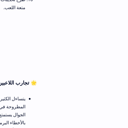
متعة اللعب.
🌟 تجارب اللاعبين: تنزيل لعبة fs32 الاصلية للاندرويد
يتساءل الكثير من عشاق الألعاب 
الجوال يستمتع بتكامل رسومي مد
بالأخطاء البرمجية وضعف معدل ال