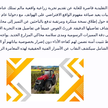
للغاية عن تقديم تجربة زراعية واقعية مالم تمتلك عناصر محاكاة فيزيائ
للغاية ومحرك رسوميات يعيد صياغة مفهوم الواقع الافتراضي ع
ضجة واسعة ومفاجئة حول
دقيقة. قررتُ الغوص عميقاً في تفاصيل هذه التجربة الاستثنائية وفحص 
رسومية ومدى سلاسة محاكي المزارع الجديد. يواجه مئات اللاعبين ع
ن لهم كفاءة الأداء دون إضرار بخصوصية بياناتهم أو التسبب في بطء مع
قاب عن الأسرار الفنية الحقيقية لهذه المغامرة الزراعية المثيرة.