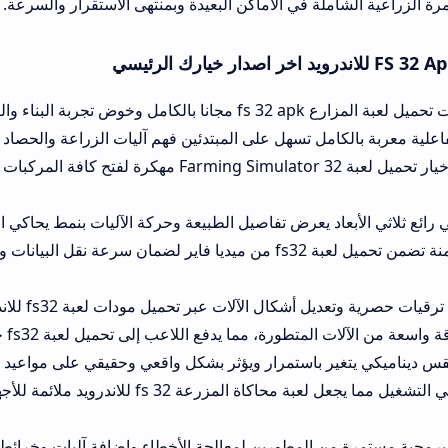
ملة في الأماكن البعيدة وبمنتهى الاستقرار والسرعة.
 عوائق مادية.
مل تسهل على المبتدئين فهم آليات الزراعة والحصاد والقيادة دون تعقيد
يتضمن اللعبة خيار تحميل لعبة Farming Simulator 32 مهكرة لفتح كافة المركبات والمزارع
د يعرض تفاصيل الطبيعة وحركة الآليات بنمط يحاكي الواقع بشكل لافت 
توفير روابط آمنة تضمن تحميل لعبة fs32 من ميديا فاير لضمان سرعة نقل البيانات وتفادي الروابط
لات عبر تحميل مودات لعبة fs32 للاندرويد لزيادة متعة التحدي.
ما يدفع اللاعب إلى تحميل لعبة fs32 جرارات زراعية ثقيلة ومتنوعة.
ر باستمرار ويؤثر بشكل واقعي وحقيقي على مواعيد نمو وحصاد المحاص
الخفة التامة في التشغيل مما يجعل لعبة محاكاة المزرعة fs 32 للاندرويد ملائمة للأجه
المطورين لمعالجة الأخطاء وإضافة آليات وخرائط زراعية جديدة كلياً