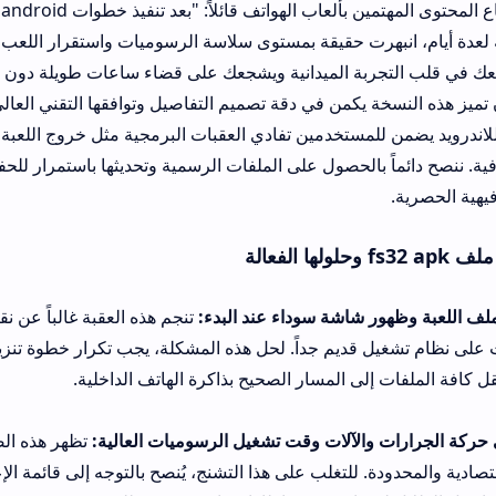
تحدث أحد صناع المحتوى المهتمين بألعاب الهواتف قائلاً: "بعد تنفيذ خطوات id
ت حقيقة بمستوى سلاسة الرسوميات واستقرار اللعب التعاوني. توفر اللع
جربة الميدانية ويشجعك على قضاء ساعات طويلة دون الشعور بالملل المع
 يكمن في دقة تصميم التفاصيل وتوافقها التقني العالي. إن الحرص على 
ن للمستخدمين تفادي العقبات البرمجية مثل خروج اللعبة المفاجئ أو عدم
بالحصول على الملفات الرسمية وتحديثها باستمرار للحفاظ على استقرار
شاشة سوداء عند البدء:
تنجم هذه العقبة غالباً عن نقص ملفات البيانات
محاولة التثبيت على نظام تش
ى المسار الصحيح بذاكرة الهاتف الداخلية.
الآلات وقت تشغيل الرسوميات العالية:
تظهر هذه الصعوبة في الأجهزة
. للتغلب على هذا التشنج، يُنصح بالتوجه إلى قائمة الإعدادات الداخلية 