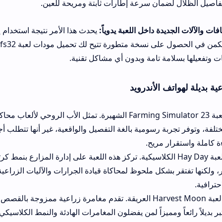
ان سرعة إطارات ثابتة ومريحة للعين.
ة داخل اللعبة يدوياً:
يحدث هذا الأمر نتيجة استخدام إصدارات قديمة غي
برمجياً. الحل يكمن في الحصول على نسخة متطورة تتيح لك تحميل مودات ل
ة تامة وبدون أي مشاكل تقنية.
 الأندرويد
البديل الأول: لعبة Farming Simulator 23 الشهيرة. تمثل الأب الروحي لألعاب محاكاة الزراعة عل
 رسومية بالغة التفصيل والواقعية، غير أنها تتطلب أجهزة ذات مواصفات
 مريح.
ل الثاني: لعبة Hay Day الكلاسيكية. تركز هذه اللعبة على إدارة المزارع بنمط كرتوني تفاعلي 
كل ملحوظ لمحاكاة قيادة الجرارات والآليات الزراعية الواقعية المتاحة
البديل الثالث: لعبة Harvest Moon العريقة. تقدم مغامرة زراعية ممزوجة بالقصص المشوقة وبناء 
ومميزاً لمن يفضلون المغامرات الهادئة والنمط الكلاسيكي البسيط للألعاب 