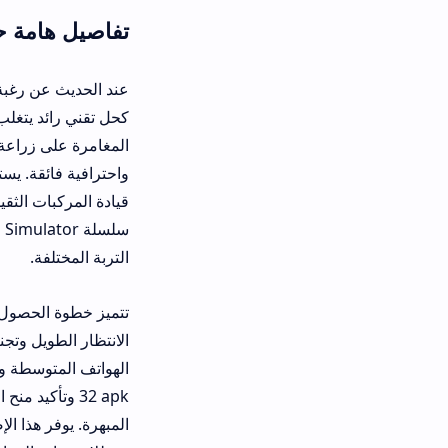
تفاصيل هامة حول تنزيل لعبة Farming Simulator 32 للان
كحل تقني رائد يتغلب على شتى عيوب الن
المغامرة على زراعة الأرض وحصادها بأ
واحترافية فائقة. يستطيع أي مستخدم
قيادة المركبات الثقيلة وإدارة الثروة
سلسلة ator
التربة المختلفة.
الانتظار الطويل وتجنب الإعلانات المز
32 apk وتأكيد منح الأذونات اللا