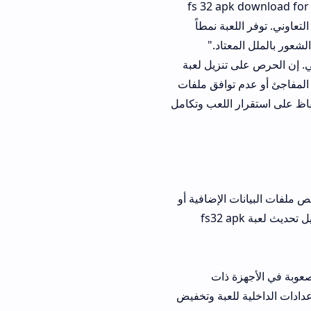
fs 32 apk download for andro
بة نمطاً
تاد."
تنزيل لعبة
 توافق ملفات
 اللعب وتكامل
 الإضافية أو
غيل قديم جداً. لحل هذه المشكلة، يجب تكرار خطوة تنزيل تحديث لعبة fs32 apk
 ذات
للعبة وتخفيض