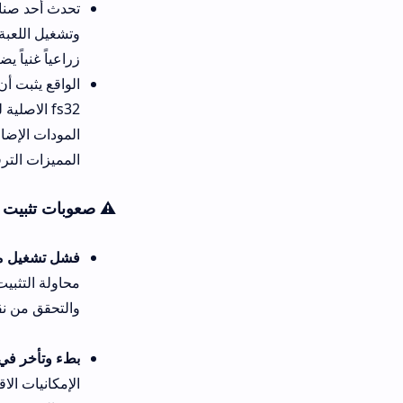
وتشغيل اللعبة لعدة أيام، انبهر
زراعياً غنياً يضعك في قلب الت
الواقع يثبت أن تميز هذه النسخة
fs32 الاصلية للاندرويد يضم
المودات الإضافية. ننصح دائماً 
المميزات الترفيهية الحصرية.
⚠️ صعوبات تثبيت ملف fs32 apk وحلولها الفعالة
فشل تشغيل ملف اللعبة وظهور 
والتحقق من نقل كافة الملفات إل
بطء وتأخر في حركة الجرارات و
الإمكانيات الاقتصادية والمحدودة