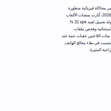
ية متطورة
لى الهواتف. مع دخولنا عام 2026، أثارت منصات الألعاب
 إطلاق نسخة مبتكرة ومرتقبة تدفع بالباحثين عن التميز إلى محاولة تحميل لعبة fs 32 apk
ملفات
قبات جمة عند
الج الهاتف.