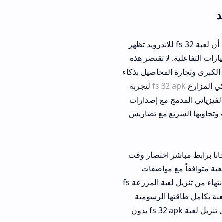
اعبين في كسر الملل والحصول على محاكاة زراعية حقيقية، نلاحظ أن لعبة fs 32 للاندرويد تظهر
 تقتصر هذه
محاصيل بذكاء
fs 
لتجربة
 مع إصدارات
سريع مع تضاريس
ل لعبة fs32 مجانا برابط مباشر اختصار وقت
مواصفات
الهواتف المتوسطة والحديثة دون التسبب في استهلاك البطارية أو بطء تصفح القوائم. بعد الانتهاء من تنزيل لعبة المزرعة fs
ا الرسومية
المبهرة. يوفر هذا الإصدار الحديث تجربة متكاملة تدعم تشغيل خوادم محلية، مما يساعد على تنزيل لعبة fs 32 apk بدون