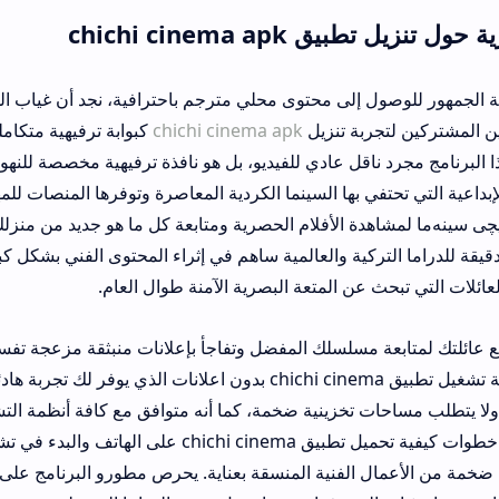
chichi cine
إلى محتوى محلي مترجم باحترافية، نجد أن غياب المنصات المركزية ك
ربة تنزيل
chichi cinema apk
كبوابة ترفيهية متكاملة تمنحهم متعة ا
 ناقل عادي للفيديو، بل هو نافذة ترفيهية مخصصة للنهوض بالفنون المح
تفي بها السينما الكردية المعاصرة وتوفرها المنصات للمهتمين. يمكنك بن
ة الأفلام الحصرية ومتابعة كل ما هو جديد من منزلك. لقد لاحظتُ شخ
ركية والعالمية ساهم في إثراء المحتوى الفني بشكل كبير، مما جعل هذا 
عن المتعة البصرية الآمنة طوال العام.
 مسلسلك المفضل وتفاجأ بإعلانات منبثقة مزعجة تفسد اللحظات التشوي
هنا تحديداً تكمن روعة تشغيل تطبيق chichi cinema بدون اعلانات الذي يوفر لك تجربة هادئة ومست
ات تخزينية ضخمة، كما أنه متوافق مع كافة أنظمة التشغيل الذكية لضم
للجميع. بمجرد إتمام خطوات كيفية تحميل تطبيق chichi cinema على الهاتف والبدء في تشغ
ال الفنية المنسقة بعناية. يحرص مطورو البرنامج على طرح تحديثات بر