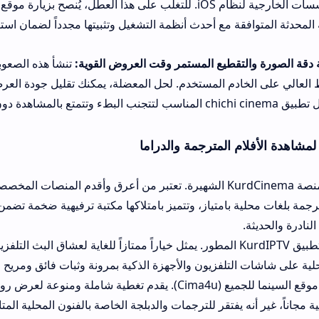
شهادات
ة مع أحدث أنظمة التشغيل وتثبيتها مجدداً لضمان استقرار البث.
قطيع المستمر وقت العروض القوية:
تنشأ هذه الصعوبة عن ضعف اتصال
ادم المستخدم. لحل المعضلة، يمكنك تقليل جودة العرض من المشغل الد
م المترجمة والدراما
البديل الأول: منصة KurdCinema الشهيرة. تعتبر من أعرق وأقدم المنصات المخصصة لعرض الأ
 بامتياز، وتتميز بامتلاكها مكتبة ترفيهية ضخمة تضمن تصفحاً ممتعاً و
البديل الثاني: تطبيق KurdIPTV المطور. يمثل خياراً ممتازاً للغاية لعشاق البث التلفزيوني المباش
لتلفزيون والأجهزة الذكية بمرونة وثبات فائق ومريح طوال فترات الاس
البديل الثالث: موقع السينما للجميع (Cima4u). يقدم تغطية شاملة ومنوعة لعرض روائع السينما ا
نه يفتقر للترجمات والدبلجة الخاصة بالفنون المحلية المتاحة في برامج ال