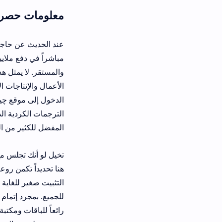
معلومات حصرية حول تنزيل تطبيق ma apk
عند الحديث عن حاجة الجمهور للوصول 
مباشراً في دفع ملايين المشتركين لتج
والمستقر. لا يمثل هذا البرنامج مجرد
الأعمال والإنتاجات الإبداعية التي تح
الدخول إلى موقع چیچی سینەما لمشاهد
الترجمات الكردية الدقيقة للدراما الت
المفضل للكثير من العائلات التي تبحث 
تخيل لو أنك تجلس مع عائلتك لمتابعة
التثبيت صغير للغاية ولا يتطلب مساح
رائعاً للباقات ومكتبة ضخمة من الأعم