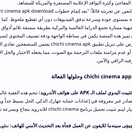
وافذ الإعلانية المستفزة والمربكة للمشاهد.
تحدث أحد المتابعين عن تجربته قائلاً: "بعد إتمام خطوات load
الدراما العالمية والتركية بطريقة منسقة تلائم أذواق العائلة بكفاءة عالي
صة يكمن في بساطة الواجهة ودقة تصنيف المحتوى لتسهيل الوصول الفو
الفنية. إن الحرص على تنزيل تطبيق chichi cinema apk يضمن للمتصفحين تفادي المشاكل ا
فات الترجمة مع الصوت، مما يجعله الاختيار والحل الأمثل والأنسب ل
.
أندرويد:
تنجم هذه العقبة غالباً عن عدم تفعيل 
في إعدادات حماية جهازك الذكي. الحل بسيط جداً ويكمن في التوجه لق
ويد بنجاح وبسرعة تامة.
ن عن العمل فجأة بعد التحديث الأمني للهاتف:
تظهر هذه المشكلة نتي