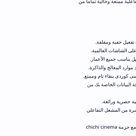
ة تماماً من
قة.
لمية.
عمار.
لذاكرة.
م وممتع.
ة بك من
لتفاعلي
زة اللوحية بفضل التوافق التقني مع حزمة chichi cinema