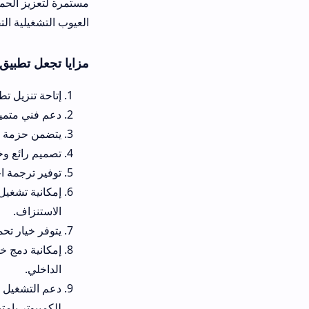
مستمرة لتعزيز الحماية وضمان ثبات ال
العيوب التشغيلية التقليدية.
مزايا تجعل تطبيق chichi cinema app اخر اصدار خيارك الرئيسي
إتاحة تنزيل تطبيق چیچی سینەما
دعم فني متميز يضمن تحديث الح
يتضمن حزمة مدمجة تتيح تصفح 
تصميم رائع وخفيف الوزن يدع
توفير ترجمة احترافية واضحة و
إمكانية تشغيل الفيديوهات بجودا
الاستنزاف.
يتوفر خيار تحميل تطبيق chichi plus المتطور للوصول لباقات إضافية وميزات ترفيهية حصرية ورائعة.
إمكانية دمج خيارات التحكم في
الداخلي.
للكمبيوتر بامتياز.