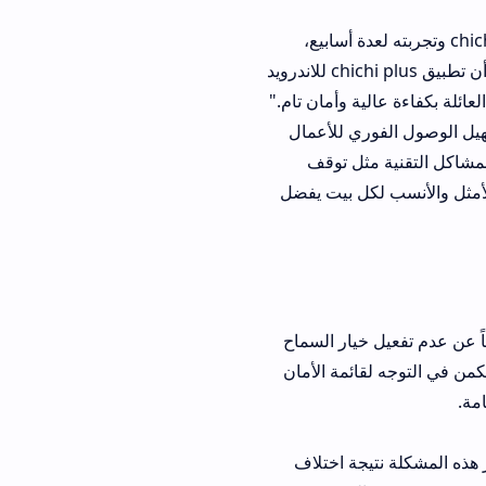
chichi cinema apk down وتجربته لعدة أسابيع،
اندهشت حقيقة بمستوى جودة وسرعة تدفق الفيديوهات دون أي تقطيع ملحوظ. كما أن تطبيق chichi plus للاندرويد
ة وأمان تام."
ري للأعمال
لتقنية مثل توقف
كل بيت يفضل
خيار السماح
ائمة الأمان
جة اختلاف