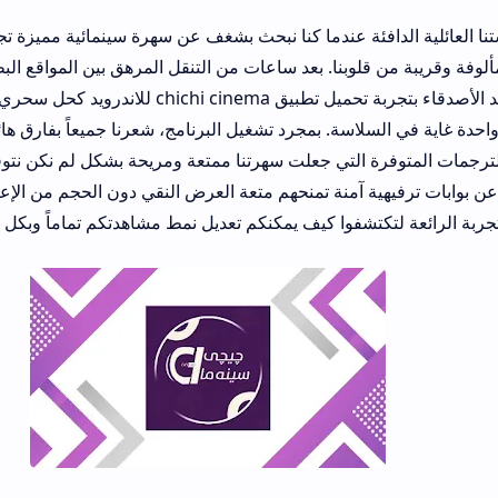
فئة عندما كنا نبحث بشغف عن سهرة سينمائية مميزة تجمعنا حول الشاش
وبنا. بعد ساعات من التنقل المرهق بين المواقع البطيئة المليئة بالإعل
المزعجة، نصحني أحد الأصدقاء بتجربة تحميل تطبيق chichi cinema للاندرويد كحل سحري يجمع ر
سلاسة. بمجرد تشغيل البرنامج، شعرنا جميعاً بفارق هائل من حيث سرع
التي جعلت سهرتنا ممتعة ومريحة بشكل لم نكن نتوقعه. يبحث اليوم ا
ية آمنة تمنحهم متعة العرض النقي دون الحجم من الإعلانات المربكة،
كتشفوا كيف يمكنكم تعديل نمط مشاهدتكم تماماً وبكل بساطة.