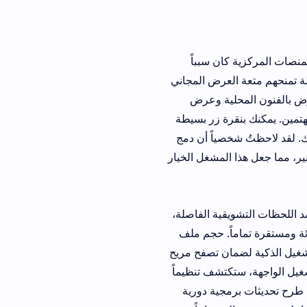
ان سبباً
لعرض المجاني
لية وعرض
قرة زر بسيطة
صياً أن دمج
المشغل الخيار
قية الفاصلة،
قرة تماماً. حجم ملف
ان تصفح مريح
يل الواجهة، ستكتشف تنظيماً
مجية دورية