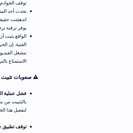
توقف الخوادم المفاجئ وكثرة الن
يوفر ترقية ترفيهية ممتازة تجمع 
الواقع يثبت أن تميز هذه المن
مشغل الفيديو أو عدم مزامنة مل
الاستمتاع بالترفيه الراقي والآمن
⚠️ صعوبات تثبيت chichi cinema app وحلولها الفعالة
فشل عملية التثبيت اليدوي لملف الـ APK على هواتف ال
بالتثبيت من مصادر غير معروفة 
لتفعيل هذا الخيار ليتم تثبيت تحميل برنامج chichi cinema للاندر
توقف تطبيق چیچی سینەما للايفو