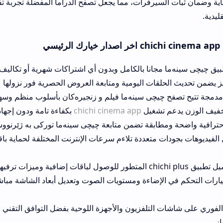
سيرفرات، مما يجعل تصفح الدراما المفضلة تجربة تفاعلية ممتعة وخالي
 مجانا بالكامل وبدون أي اشتراكات شهرية أو تكاليف تفعيل خفية ومقل
لقات اليومية ومتابعة العروض الحصرية فور نزولها على الشاشات العا
چیچی سینەما فیلم و زنجیرەکان بأسلوب منظم وسهل يناسب جميع الأ
م تشغيل
chichi cinema app
بكفاءة تامة ودون إجهاد موارد المعالج وا
مطابقة تضمن متابعة چیچی سينەما توركی بە ژێرنووسی كوردی بنقاء تا
ت متعددة تلاءم سرعات الإنترنت المختلفة لحماية باقة البيانات الخاص
 الإضاءة ومستويات الصوت وتعديل أبعاد الشاشة مباشرة من المشغل ا
دعم التشغيل الفوري على شاشات التلفزيون والأجه