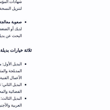
لتنزيل النسخة المحدثة المتوافق
صعوبة معالجة دقة الصورة والت
لديك أو الضغط العالي على الخ
البحث عن بديل تطبيق chichi cinema المناسب لتتجنب البطء وتتمتع بالمشاهدة دون انقطاع.
ثلاثة خيارات بديلة لمشاهدة الأفلا
المدبلجة والمترجمة بلغات محلية
الأعمال الفنية النادرة والحديثة.
الفضائية والمحلية على شاشات ا
العربية والأجنبية مجاناً، غير أ