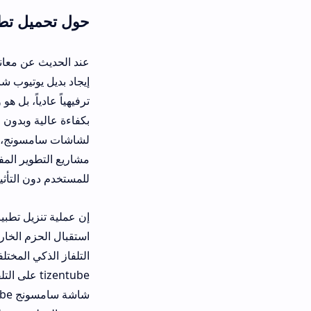
حول تحميل تطبيق TizenTube APK للاندرويد
عند الحديث عن معاناة مستخدمي الشاشا
ترفيهياً عادياً، بل هو واجهة رسومية ذك
بكفاءة عالية وبدون فواصل تجارية سخيفة.
لشاشات سامسونج، تمهيداً لبدء عملية ال
مشاريع التطوير المفتوحة على
موقع GitHub للمطورين
للمستخدم دون التأثير على استقرار نظ
إ
استقبال الحزم الخارجية بأمان. لا يتجا
tizentube على التلفزيون، سيلا
شاشة سامسونج