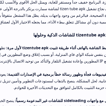
 ومستقر للغاية، ويمثل الحل الأقوى والأنسب لكل بيت يمتلك تلفزيوناً 
الواقع يثبت أن نجاح تشغيل tizen tube apk لشاشة سمارت يرتكز بالدرجة الأولى على دقة خطو
 من وجود واجهات بديلة، يظل هذا المشغل متفوقاً بفضل تكامله البرم
تعلق ببطء الأداء، مما يجعله الاختيار الأول لعشاق الترفيه الرقمي الر
ت tizentube apk لأول مرة:
تظهر هذه العقبة عادة 
 فاي المنزلية، أو بسبب إغلاق وضع المطورين في إعدادات الشاشة. ا
ور رسالة خطأ برمجية في الإصدارات القديمة:
يعود هذا لعدم استقرار
، ينصح بالذهاب لمستودعات التطوير وتأمين تنزيل تطبيق
zentube apk
مل لتتوافق مع التحديثات الأخيرة للخوادم.
ينصح الخبراء بالابتعاد عن ا