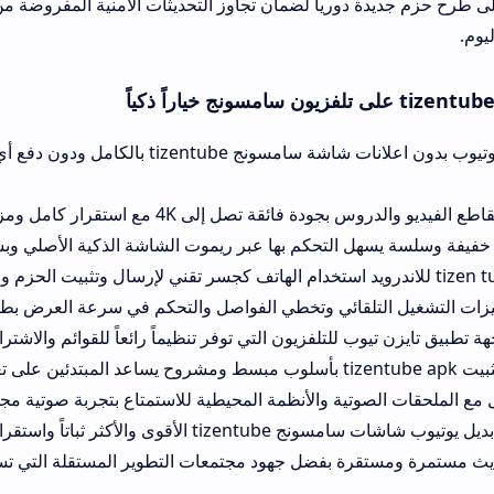
ياً لضمان تجاوز التحديثات الأمنية المفروضة من الشركة المصنعة 
إتاحة تشغيل يوتيوب بدون اعلانات شاشة سامسونج tizentube بالكامل ودون دفع أي رسوم اش
ع استقرار كامل ومزامنة دقيقة للصوت والصورة.
 التحكم بها عبر ريموت الشاشة الذكية الأصلي وبسرعة استجابة مده
قائي وتخطي الفواصل والتحكم في سرعة العرض بطريقة ذكية ومتطورة ل
 للتلفزيون التي توفر تنظيماً رائعاً للقوائم والاشتراكات والمفضلة بطا
تية والأنظمة المحيطية للاستمتاع بتجربة صوتية مجسمة ونقية أثناء ال
راً من بين البرمجيات المفتوحة.
بفضل جهود مجتمعات التطوير المستقلة التي تسد الثغرات البرمجية أو