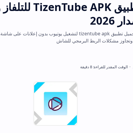
تحميل تطبيق TizenTube APK للتلفاز والاندر
احصل على روابط تحميل تطبيق tizentube apk لتشغيل يوتيوب بدون إعلانات على شاشة سامسونج تاي
لربط البرمجي للشاش