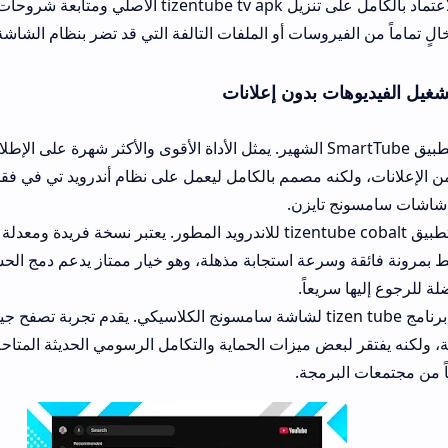
العشوائية، والاعتماد بالكامل على تنزيل tizentube tv apk الأصلي ومتابعة شروحات المطور
وسات أو الملفات التالفة التي قد تضر بنظام الشاشة.
 بدون إعلانات
البديل الأول: تطبيق SmartTube الشهير. يمثل الأداة الأقوى والأكثر شهرة على الإطلاق لتشغيل الف
ه مصمم بالكامل ليعمل على نظام أندرويد تي في فقط، ولا يمكن تثبيته
ايزن.
البديل الثاني: تطبيق tizentube cobalt للاندرويد المطور. يعتبر نسخة فريدة ومعدلة تعتمد على مح
سرعة استجابة مذهلة، وهو خيار ممتاز يدعم دمج الحسابات الشخصية و
عاً.
البديل الثالث: برنامج tizen tube لشاشة سامسونج الكلاسيكي. يقدم تجربة تصفح جيدة وبسيطة تنا
ض ميزات الحماية والتكامل الرسومي الحديثة المتاحة في الإصدارات ال
مجة.