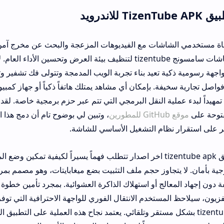
ت مع الفيديوهات المزعجة والبحث عن مخرج آمن، نجد أن التفكير يتجه
إيجاد بديل يوتيوب شاشات سامسونج tizentube لتنظيف بيئة العرض وتحسين الأداء العام. لا يمثل هذا الم
ية تعيد بناء تجربة الويب المدمجة وتتولى فك تشفير وتصفية تدفقات الفيد
 بإمكان أي مشاهد يمتلك هاتفاً ذكياً أو جهاز كمبيوتر البدء في تحميل 
نقل البرمجي التي تتم عبر حزم برمجية خاصة. لقد تتبعت تطور هذه الأ
، وتبين لي بوضوح تام أن دمج هذا المشغل يعيد السيطر
ام التشغيل الأساسي للشاشة.
ن عملية تنزيل تطبيق tizentube apk اخر اصدار تتطلب فهماً يسيراً لكيفية تمكين وضع المطورين على 
وز حجم ملف التثبيت بضع ميغابايتات، وهو مصمم بمرونة تامة ليتوافق م
حظ المستخدم الانتقال الفوري للواجهة الاحترافية التي توفر تشغيل يوتيوب بد
 tizentube بشكل مستقر وتلقائي. يعتمد نجاح هذه العملية على التطبيق الدقيق للمسارات