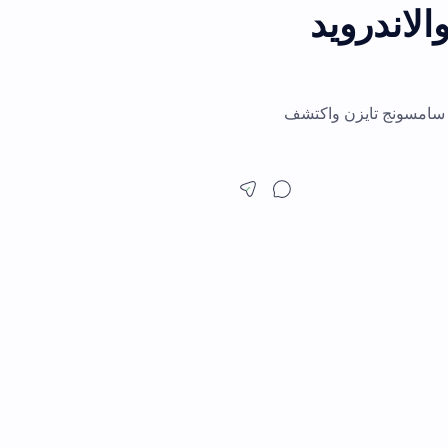
ويد
زن واكتشف