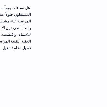
هل تساءلت يوماً لماذا تفرض الشركات ا
المستقلون حلولاً عبقرية ومجانية بالكا
المزعجة أثناء مشاهدة الفيديوهات التع
بالبث النقي دون الاضطرار لدفع اشتراكا
العقبة التقنية المزعجة. في هذا الدلي
تعديل نظام تشغيل الشاشة واستعادة م