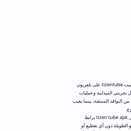
شاشات الحديثة عن الفارق العملي والجدوى التقنية من تثبيت tizentube على تلفزيون
 وعمليات
 بينما يعيب
 أحد المهتمين بتعديل الأنظمة الرقمية عن تجربته قائلاً: "بعد إتمام خطوات تحميل tizen tube apk برابط
قطيع أو