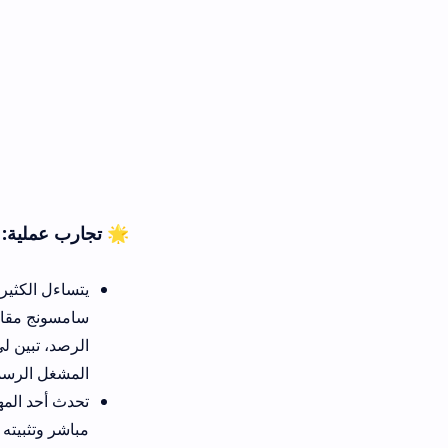
🌟 تجارب عملية: تطبيق تايزن تيوب
سامسونج مقارنة بالاعتماد على ا
الرصد، تبين لي بوضوح تام أن الم
المشغل الرسمي فرض تزايد مستم
مباشر وتثبيته عبر الهاتف، استع