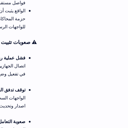
فواصل مستفزة. البرنامج خفيف جداً
حزمة المحاكاة الصحيحة. فبالرغم
للواجهات الرسمية دون أي مشاكل ت
⚠️ صعوبات تثبيت tizentube apk للشاشات الذكية وحلولها
فشل عملية ربط الشاشة بالهاتف أثناء طريقة تثبي
اتصال الجهازين بنفس شبكة الواي
في تفعيل وضع IP المطورين وإعادة تشغيل التلفاز والتأكد من توحيد الاتصال بالإنترنت لتتم عملية المزامنة بنجاح.
توقف تدفق الفيديوهات فجأة وظه
الواجهات السحابية. لحل المشكلة
اصدار وتحديث حزمة التثبيت بالكا
صعوبة التعامل مع واجهات sideloading للشاشات غير المدعومة رسمياً: