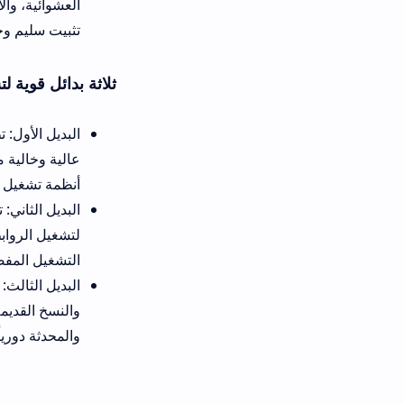
تثبيت سليم وخالٍ تماماً من الفير
ثلاثة بدائل قوية لتشغيل الفيديوهات
عالية وخالية من الإعلانات، ولكن
أنظمة تشغيل شاشات سامسونج ت
لتشغيل الروابط بمرونة فائقة و
التشغيل المفضلة للرجوع إليها سري
والنسخ القديمة، ولكنه يفتقر لبع
والمحدثة دورياً من مجتمعات البر