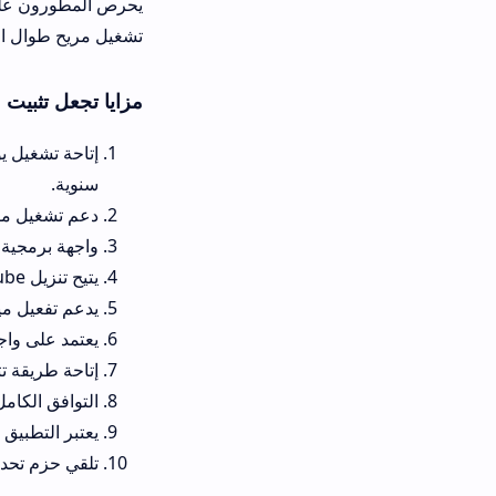
يحرص المطورون على طرح حزم جديدة دور
تشغيل مريح طوال اليوم.
مزايا تجعل تثبيت tizentube على تلفزيون سامسونج خياراً ذكياً
سنوية.
دعم تشغيل مقاطع الفيديو والدروس بجودة فائقة تصل إلى 4K م
واجهة برمجية خفيفة وسلسة يسهل
يتيح تنزيل tizen tube للاندرويد استخدام الهاتف كجسر تقني لإرسال وتثبيت الحزم والتطبيقات بمرونة فائقة.
يدعم تفعيل ميزات التشغيل التل
يعتمد على واجهة تطبيق تايزن تيوب
إتاحة طريقة تثبيت tizentube apk بأسلوب مبسط ومشروح يساعد المبتدئين على تعديل إعدادات الشاشة بسهولة.
التوافق الكامل مع الملحقات الصو
يعتبر التطبيق بديل يوتيوب شاشات سامسونج tizentube الأقوى والأكثر ثباتاً واستقرا
تلقي حزم تحديث مستمرة ومستقرة 