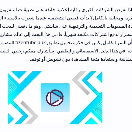
لكبرى رقابة إعلانية خانقة على تطبيقات التلفزيون الذكي بينما يمتلك
مل؟ بدأت قصتي الشخصية عندما شعرت بالاستياء البالغ من تزايد وتيرة ا
ليمية والترفيهية على شاشتي، وهو ما دفعني للبحث المكثف عن سبل تتي
ت مكلفة شهرياً. قادني هذا البحث إلى عالم مشاريع التطوير المفتوحة 
للاهتمام، واكتشفت أن السر الكامل يكمن في فكرة تحميل تطبيق tizentube apk المصمم خ
ل الاستقصائي والتعليمي، سأشارك معكم رحلتي التقنية المفصلة وكيف 
تعة المشاهدة دون تشويش أو توقف.