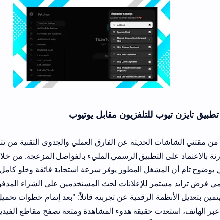
 للتلفزيون مقابل يوتيوب
يتساءل الكثير من مقتني ال
لتطبيق الرسمي المليء بالفواصل المزعجة. من خلال تجربتي الميدانية
شغل المطور يوفر سرعة استجابة فائقة وخلو كامل من النوافذ المنبثقة،
ر للإعلانات لحث المستخدمين على الشراء المدفوع.
تحدث
دت حقيقة هدوء المشاهدة ومتعة تصفح مقاطع الفيديو الطويلة دون أي ت