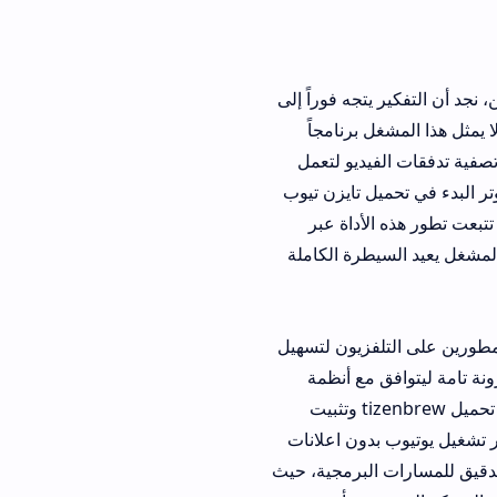
 فوراً إلى
شغل برنامجاً
يو لتعمل
تايزن تيوب
داة عبر
ة الكاملة
التلفزيون لتسهيل
ع أنظمة
التلفاز الذكي المختلفة دون إجهاد المعالج أو استهلاك الذاكرة العشوائية. بمجرد تأمين خطوة تحميل tizenbrew وتثبيت
ون اعلانات
 البرمجية، حيث