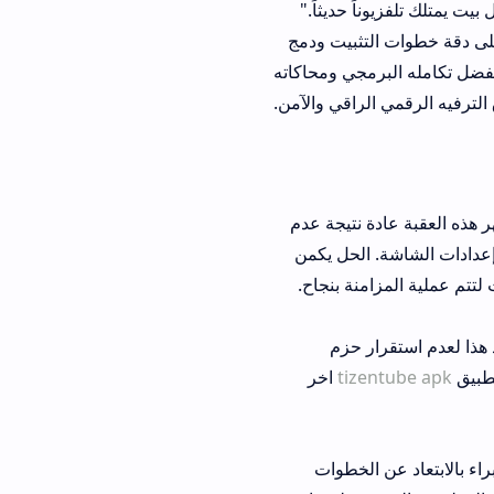
حديثاً."
ات التثبيت ودمج
جي ومحاكاته
اقي والآمن.
نتيجة عدم
لحل يكمن
 حزم
ti
اخر
لخطوات