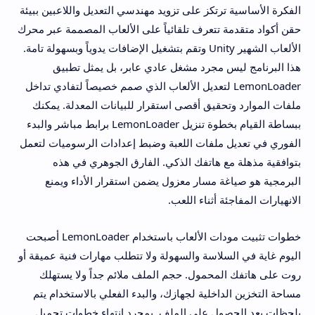
الفكرة الأساسية ترتكز على تزويد مهندسي التعديل واللاعبين ببيئة
حقن أكواد متقدمة تتعرف تلقائياً على الألعاب المصممة عبر محرك
الألعاب الشهير Unity وتقم بتشغيل الإضافات يدوياً وبسهولة تامة.
هذا البرنامج ليس مجرد مشغل عادي عابر، بل يمثل تطبيق
LemonLoader لتعديل الألعاب الذي صمم خصيصاً لتفادي تداخل
ملفات الموارد وتحقيق أقصى استقرار للبيانات المعدلة. يمكنك
ببساطة القيام بخطوة تنزيل LemonLoader برابط مباشر والبدء
الفوري في تعديل ملفات اللعبة وضبط إعدادات الرسوميات لتعمل
بتوافقية مذهلة مع هاتفك الذكي. الفارق الجوهري في هذه
البرمجية هو صياغة مسار معزول يضمن استقرار الأداء ويمنع
الانهيارات المفاجئة أثناء اللعب.
خطوات تثبيت مودات الألعاب باستخدام LemonLoader أصبحت
اليوم غاية في السلاسة والسهولة ولا تتطلب مهارات فنية عميقة أو
روت على هاتفك المحمول. حجم الملف ملائم جداً ولا يستهلك
مساحة التخزين الداخلية لجهازك، والبدء الفعلي بالاستخدام يتم
بلحظات بعد الحصول على الملف. بمجرد انتهاء خطوات تحميل