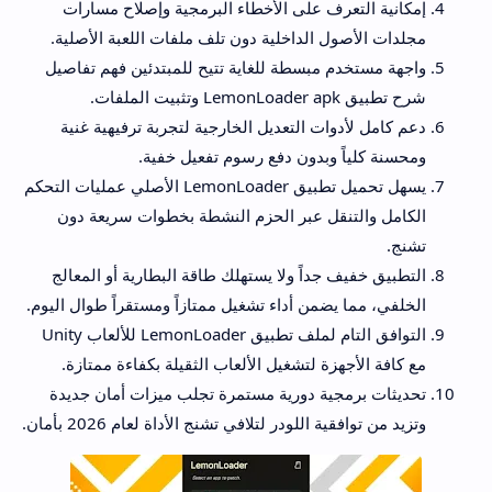
إمكانية التعرف على الأخطاء البرمجية وإصلاح مسارات
مجلدات الأصول الداخلية دون تلف ملفات اللعبة الأصلية.
واجهة مستخدم مبسطة للغاية تتيح للمبتدئين فهم تفاصيل
شرح تطبيق LemonLoader apk وتثبيت الملفات.
دعم كامل لأدوات التعديل الخارجية لتجربة ترفيهية غنية
ومحسنة كلياً وبدون دفع رسوم تفعيل خفية.
يسهل تحميل تطبيق LemonLoader الأصلي عمليات التحكم
الكامل والتنقل عبر الحزم النشطة بخطوات سريعة دون
تشنج.
التطبيق خفيف جداً ولا يستهلك طاقة البطارية أو المعالج
الخلفي، مما يضمن أداء تشغيل ممتازاً ومستقراً طوال اليوم.
التوافق التام لملف تطبيق LemonLoader للألعاب Unity
مع كافة الأجهزة لتشغيل الألعاب الثقيلة بكفاءة ممتازة.
تحديثات برمجية دورية مستمرة تجلب ميزات أمان جديدة
وتزيد من توافقية اللودر لتلافي تشنج الأداة لعام 2026 بأمان.