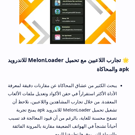
🌟 تجارب اللاعبين مع تحميل MelonLoader للاندرويد
apk والمحاكاة
يبحث الكثير من عشاق المحاكاة عن مقارنات دقيقة لمعرفة
الأداة الأكثر استقراراً في حقن الأكواد وتعديل ملفات الألعاب
المعقدة. من خلال تجارب المشاهدين واللاعبين، نلاحظ أن
تشغيل تحميل MelonLoader للاندرويد apk يمنح تجربة
تصفح محسنة للغاية، بالرغم من أن قيود المعالجة قد تسبب
أحياناً تشنجاً في الهواتف الضعيفة مقارنة بالمرونة الفائقة
والسهلة التي يوفرها تطبيقنا اليوم.