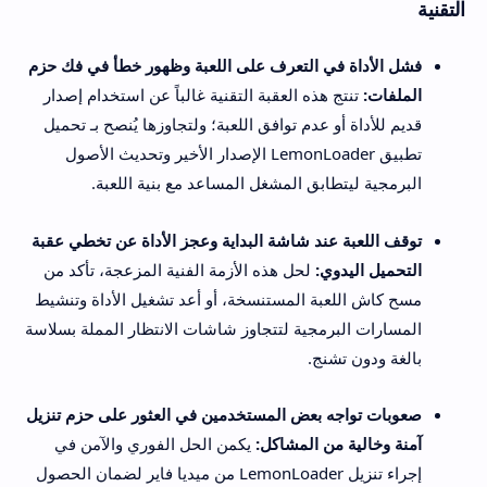
التقنية
فشل الأداة في التعرف على اللعبة وظهور خطأ في فك حزم
الملفات:
تنتج هذه العقبة التقنية غالباً عن استخدام إصدار
قديم للأداة أو عدم توافق اللعبة؛ ولتجاوزها يُنصح بـ تحميل
تطبيق LemonLoader الإصدار الأخير وتحديث الأصول
البرمجية ليتطابق المشغل المساعد مع بنية اللعبة.
توقف اللعبة عند شاشة البداية وعجز الأداة عن تخطي عقبة
التحميل اليدوي:
لحل هذه الأزمة الفنية المزعجة، تأكد من
مسح كاش اللعبة المستنسخة، أو أعد تشغيل الأداة وتنشيط
المسارات البرمجية لتتجاوز شاشات الانتظار المملة بسلاسة
بالغة ودون تشنج.
صعوبات تواجه بعض المستخدمين في العثور على حزم تنزيل
آمنة وخالية من المشاكل:
يكمن الحل الفوري والآمن في
إجراء تنزيل LemonLoader من ميديا فاير لضمان الحصول