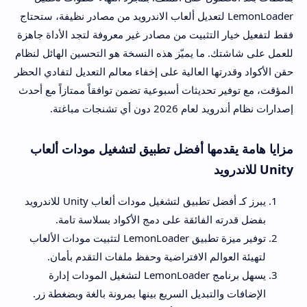
LemonLoader لتعديل ألعاب الاندرويد من مصادر نظيفة، ستحتاج
فقط لتفعيل خيار التثبيت من مصادر غير معروفة لتجد الأداة جاهزة
للعمل على شاشتك. ما يميّز هذه النسخة هو التحسين الهائل لنظام
حقن الأكواد وقدرتها العالية على إخفاء معالم التعديل لتفادي الحظر
المؤقت، مع توفير تحديثات أسبوعية تضمن توافقاً ممتازاً مع أحدث
إصدارات نظام أندرويد لعام 2026 دون أي تشنجات مباغتة.
مزايا هامة يقدمها أفضل تطبيق لتشغيل مودات ألعاب
Unity للاندرويد
يبرز كـ أفضل تطبيق لتشغيل مودات ألعاب Unity للاندرويد
بفضل قدرته الفائقة على دمج الأكواد بسلاسة تامة.
توفير ميزة تطبيق LemonLoader لتثبيت مودات الألعاب
لتهيئة العوالم الافتراضية وحفظ ملفات التقدم بأمان.
يسهل برنامج LemonLoader لتشغيل المودات إدارة
الإضافات والتبديل السريع بينها بمرونة بالغة وبضغطة زر.