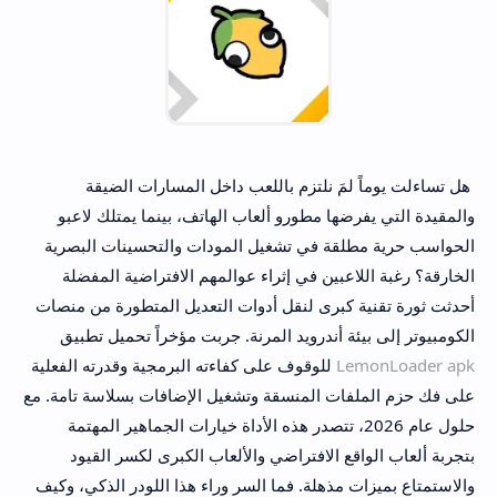
هل تساءلت يوماً لمَ نلتزم باللعب داخل المسارات الضيقة
والمقيدة التي يفرضها مطورو ألعاب الهاتف، بينما يمتلك لاعبو
الحواسب حرية مطلقة في تشغيل المودات والتحسينات البصرية
الخارقة؟ رغبة اللاعبين في إثراء عوالمهم الافتراضية المفضلة
أحدثت ثورة تقنية كبرى لنقل أدوات التعديل المتطورة من منصات
الكومبيوتر إلى بيئة أندرويد المرنة. جربت مؤخراً تحميل تطبيق
LemonLoader apk
للوقوف على كفاءته البرمجية وقدرته الفعلية
على فك حزم الملفات المنسقة وتشغيل الإضافات بسلاسة تامة. مع
حلول عام 2026، تتصدر هذه الأداة خيارات الجماهير المهتمة
بتجربة ألعاب الواقع الافتراضي والألعاب الكبرى لكسر القيود
والاستمتاع بميزات مذهلة. فما السر وراء هذا اللودر الذكي، وكيف