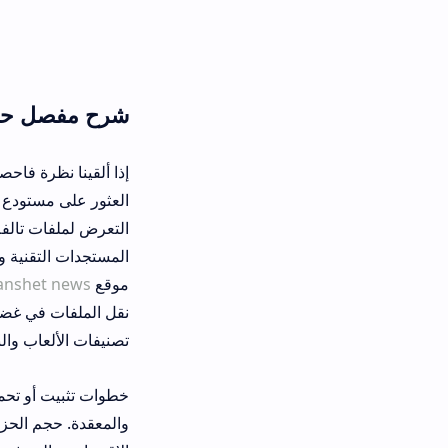
شرح مفصل حول تنزيل تطبيق manshet news الاصلي أحدث إصد
إذا ألقينا نظرة فاحصة على فكرة منص
العثور على مستودع آمن ومستقل يوفر
المستجدات التقنية ومراجعة ميزات الأ
موقع
manshet news
لتحميل التطبي
نقل الملفات في غضون لحظات قليلة. أ
تصنيفات الألعاب والبرامج الخدمية وا
خطوات تثبيت أو تحميل تطبيق مانشيت 
والمعقدة. حجم الحزمة البرمجية لا يك