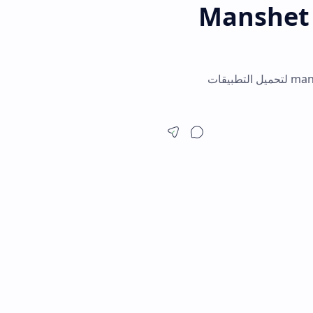
Manshet T
 موقع manshet news لتحميل التطبيقات