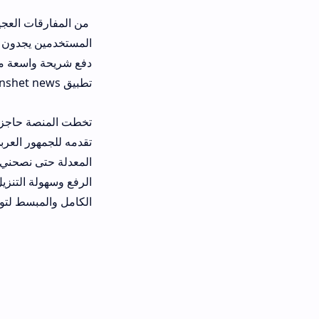
من المفارقات العجيبة في فضاء الهواتف
المستخدمين يجدون أنفسهم محظورين م
دفع شريحة واسعة من عشاق التقنية لل
تطبيق manshet news للاندرويد كخيار استراتيجي ذكي لتجاوز العقبات الرقمية.
تخطت المنصة حاجز ملايين المستخدمين
تقدمه للجمهور العربي يومياً وبلا ا
الرفع وسهولة التنزيل. فما هي الأسرا
الكامل والمبسط لتوضيح الحقيقة.