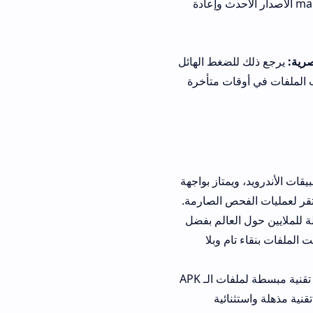
حصول على manshet.news الاصدار الأحدث وإعادة
لضغط الهائل
قات متأخرة
ويد، ويمتاز بواجهة
حص الصارمة.
يين حول العالم بفضل
م وبلا
الخيار الثالث: متجر أب تو داون (Uptodown). منصة عريقة وموثوقة تقدم شروحات تقنية مبسطة لملفات الـ APK
نائية