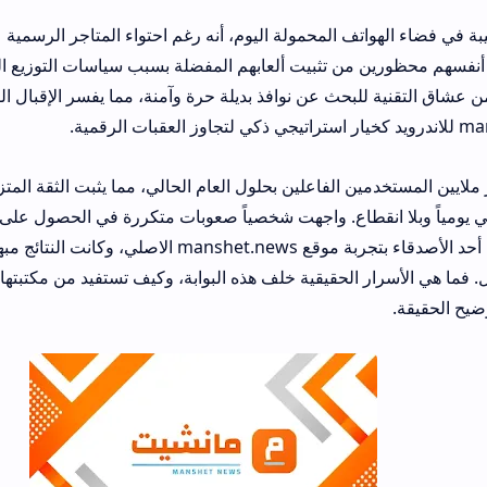
 المحمولة اليوم، أنه رغم احتواء المتاجر الرسمية على ملايين البرامج
ن تثبيت ألعابهم المفضلة بسبب سياسات التوزيع الجغرافي المعقدة. 
بحث عن نوافذ بديلة حرة وآمنة، مما يفسر الإقبال القياسي الحالي ع
 الفاعلين بحلول العام الحالي، مما يثبت الثقة المتزايدة في المحتو
نقطاع. واجهت شخصياً صعوبات متكررة في الحصول على بعض حزم البيانا
المعدلة حتى نصحني أحد الأصدقاء بتجربة موقع manshet.news الاصلي، وكانت النتائج مبهرة 
ر الحقيقية خلف هذه البوابة، وكيف تستفيد من مكتبتها الضخمة؟ إليك ال