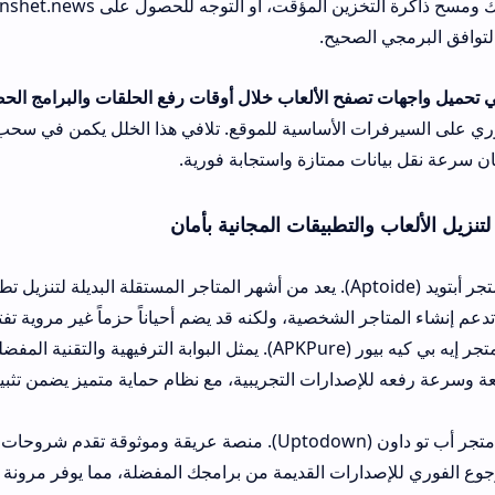
لإعدادات هاتفك ومسح ذاكرة التخزين المؤقت، أو التوجه لل
الصحيح.
فح الألعاب خلال أوقات رفع الحلقات والبرامج الحصرية:
يرجع ذلك ل
ات الأساسية للموقع. تلافي هذا الخلل يكمن في سحب الملفات في أو
ات ممتازة واستجابة فورية.
 والتطبيقات المجانية بأمان
الخيار الأول: متجر أبتويد (Aptoide). يعد من أشهر المتاجر المستقلة البديلة لتنزيل تطبيقات الأندر
 الشخصية، ولكنه قد يضم أحياناً حزماً غير مروية تفتقر لعمليات الف
الخيار الثاني: متجر إيه بي كيه بيور (APKPure). يمثل البوابة الترفيهية والتقنية المفضلة للملا
صدارات التجريبية، مع نظام حماية متميز يضمن تثبيت الملفات بنقاء تا
دارات القديمة من برامجك المفضلة، مما يوفر مرونة تقنية مذهلة واستث