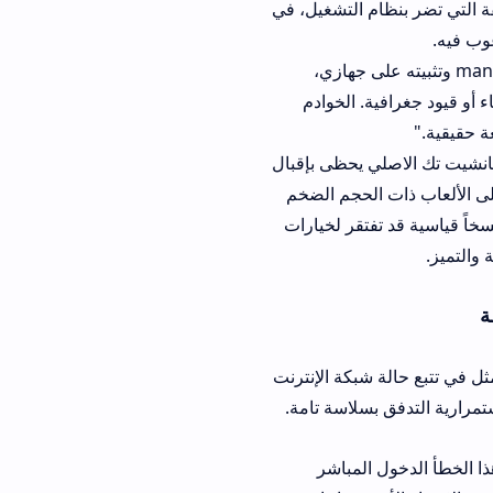
ام التشغيل، في
manshet news apk downloa وتثبيته على جهازي،
. الخوادم
ي يحظى بإقبال
الحجم الضخم
د تفتقر لخيارات
شبكة الإنترنت
سلاسة تامة.
المباشر