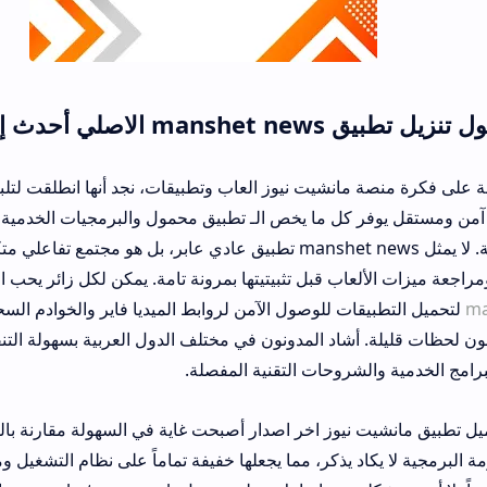
ار للهاتف
ة مانشيت نيوز العاب وتطبيقات، نجد أنها انطلقت لتلبية طموحات ال
 كل ما يخص الـ تطبيق محمول والبرمجيات الخدمية دون دفع مبالغ طا
التعرض لملفات تالفة. لا يمثل manshet news تطبيق عادي عابر، بل هو مجتمع تفاعلي متكامل يسمح
لعاب قبل تثبيتيتها بمرونة تامة. يمكن لكل زائر يحب اقتناء أحدث الحز
قات للوصول الآمن لروابط الميديا فاير والخوادم السحابية السريعة وال
شاد المدونون في مختلف الدول العربية بسهولة التنقل بين فئات الم
لشروحات التقنية المفصلة.
نيوز اخر اصدار أصبحت غاية في السهولة مقارنة بالطرق البرمجية الت
اد يذكر، مما يجعلها خفيفة تماماً على نظام التشغيل ومتوافقة مع إصدار