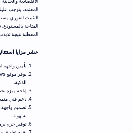
المعتمد، يتوجب عليك ببساطة تفعيل خ
التثبيت الفوري. يستغرق المعالج بضع 
المتاحة بالمستودع. تنفرد النسخة الأخ
المعطلة نتيجة تذبذب الاتصال بشبكة ال
عشر مزايا استثنائية تجعل من manshet news الاصلي بوابتك المفضلة لتنزيل البرامج
تأمين واجهة استخدام مجانية با
يوف
الذكية.
إتاحة ميزة تحميل العاب من manshet news بضغطة زر واحدة وبأقصى سرعة متاحة لخط اتصالك بالإنترنت.
دعم فني متميز ومجتمع تفاعلي 
تصميم واجهة مستخدم رشيقة وم
بسهولة.
توفير حزم برمجية خالية تماماً
يقدم تطبيق مانشيت تك للاندروي