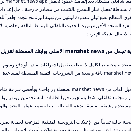
الاقتصادية والحديثة معاً بلا أدنى مشكلة. بعد إتمامك خطوة تحميل .news apk
يار السماح بالتثبيت من مصادر خارجية داخل إعدادات الحماية في جوا
ثوانٍ معدودة لينتهي من تهيئة البرنامج لتجده جاهزاً للعمل واستعراض 
يرة بميزة التحديث التلقائي للروابط التالفة وخاصية الاستئناف الفوري 
إنترنت.
لكامل لا تتطلب تفعيل اشتراكات مادية أو دفع رسوم للوصول إلى الألعا
ر موقع manshet.news باقة واسعة من الشروحات التقنية المبسطة لمساعدة المبتدئين في تهي
نشط يستجيب فوراً لطلبات المستخدمين ويوفر روابط بديلة للبرامج ا
نسقة تدعم اللغة العربية لتبسيط عملية البحث والوصول للملفات ال
 من الإعلانات الترويجية المنبثقة المزعجة لحماية بصرك وجهازك من ال
د تحديثات يومية وفورية تواكب أحدث الإصدارات العالمية من البرمجيا