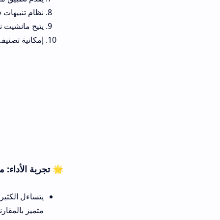
نظام تنبيهات فوري وذكي يخطر
يتيح مانشيت نيوز تطبيق تحميل
إمكانية تصنيف الملفات المحملة و
🌟 تجربة الأداء: منصة manshet news app في ميزان التقييم مقارنة بالبدائل التقنية
متميز بالمقارنة مع المتاجر الر