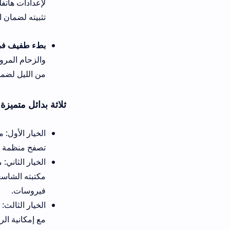
تثبيته لضمان التوافق البرمجي 
بطء طفيف في تحميل واجهات تص
والزحام المروري على السيرفر
من الليل لضمان سرعة نقل بيان
ثلاثة بدائل متميزة لتنزيل الألعاب
تصفح منظمة تدعم إنشاء المتاجر
مكتبته الشاسعة وسرعة رفعه للإ
فيروسات.
مع إمكانية الرجوع الفوري للإص