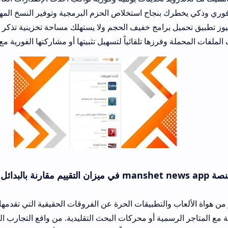
ك بنجاح استخلاص الحزم البرمجية وتوفير النسخ المهكرة فور صدورها
 برامج خفيف الحجم ولا يستهلك مساحة تخزينية تذكر من ذاكرة هاتفك 
فرزها تلقائياً لتسهيل تثبيتها أو مشاركتها الفورية مع الأصدقاء بمرونة 
سمية أو محركات البحث التقليدية. من واقع التجارب العملية والتقييمات 