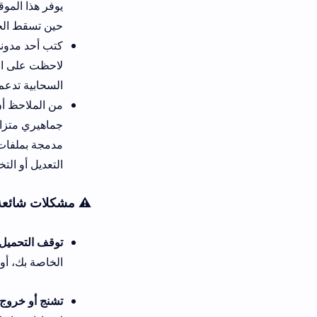
يوفر هذا الموقع بيئة تحميل مست
حين تسقط الخيارات البديلة الأ
لاحظت على الفور سرعة تحديث 
السحابية تدعم استئناف النقل ا
من الملاحظ أن كلاً من المنصت
جماهيري متزايد بين أوساط ال
مدمجة بمل
التعديل أو التخصيص الحر، مما ي
⚠️ مشكلات شائعة عند تشغيل manshet .news وكيفية تخطيها بأساليب بسيطة
توقف التحميل فجأة وظهور رسال
الخاصة بك، أو محاولة نسخ را
تشنج أو خروج مفاجئ للبرنامج ع