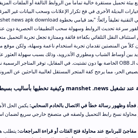
قرة خالية تماماً من الروابط التالفة أو الملفات المزيفة التي تضر بنظ
خرى في فخ تكرار الإعلانات وسحب البيانات غير المرغوب فيه.
كتب أحد مدوني التقنية تعليقاً رائعاً: "بعد قيامي بخطوة d
الروابط وسهولة سحب التطبيقات الحصرية دون عناء أو قيود جغرافية
لتلقائي بكفاءة فائقة وممتازة تجعل تجربة التحميل متعة حقيقية."
ين تقدمان تجربة استخدام ناعمة وسهلة، ولكن موقع مانشيت تك الاصل
شباب ومطوري الأندرويد، وذلك بسبب سهولة العثور على الألعاب ذات 
فات الـ OBB الخاصة بها دون تشتيت. في المقابل، توفر المتاجر الرسمية نسخاً قياسية ق
رجح كفة المتجر المستقل لغالبية الباحثين عن المرونة والتميز.
ة خطأ في الاتصال بالخادم السحابي:
يكمن الحل الأمثل في تتبع حالة 
بط التحميل ولصقه في متصفح خارجي سريع لضمان استمرارية التدفق ب
ند محاولة فتح الفئات أو قراءة المراجعات:
يتطلب هذا الخطأ الدخول 