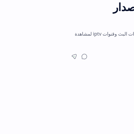
احصل على روابط تحميل تطبيق vaco tv apk للاندرويد والآيفون مجانًا. استمتع بتشغيل ملفات البث وقنوات iptv لمشاهدة