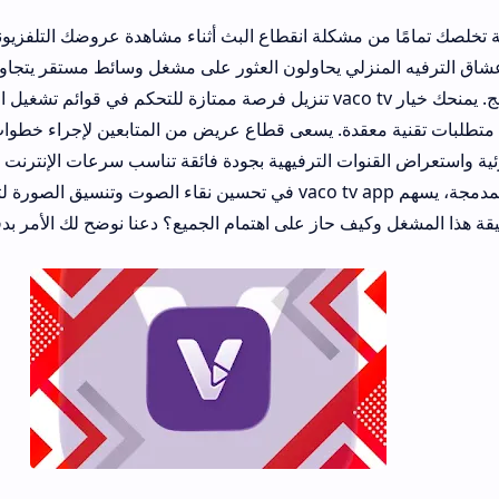
مشكلة انقطاع البث أثناء مشاهدة عروضك التلفزيونية والرياضية ال
زلي يحاولون العثور على مشغل وسائط مستقر يتجاوز تعقيدات التشغيل 
والبطء التقني المزعج. يمنحك خيار vaco tv تنزيل فرصة ممتازة للتحكم في قوائم تشغيل القنوات الحي
جهازك الذكي و
نوات الترفيهية بجودة فائقة تناسب سرعات الإنترنت المنزلية المتفاوت
البرمجيات الحديثة المدمجة، يسهم vaco tv app في تحسين نقاء الصوت وتنسيق الصورة لتبدو المشاه
يف حاز على اهتمام الجميع؟ دعنا نوضح لك الأمر بدقة.