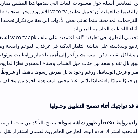
 حول مستويات الثبات التي يقدمها هذا التطبيق مقارنة بالبرمجيات الم
التقليدية. وتبين التقييمات العملية أن تحميل تطبيق vaco tv للاندرويد يوفر استجابة فائقة 
مجة، بينما تعاني بعض الأدوات الرديفة من تكرار تجميد البث ومشاكل تأ
اسمة للمباريات.
يوضح أحد مستخدمي التطبيق في تعليقه: "لقد اعتمدت على ملف tv apk
ى شاشة التلفاز الذكية في غرفتي. القوائم واضحة ومنظمة وتسهل عل
كر." بينما يشير آخر إلى أهمية اختيار روابط بث موثوقة لضمان عرض م
ة بين فئات جيل الشباب وصناع المحتوى نظرًا لما يوفره من مرونة تا
 واقتصاديًا يلائم رغبة محبي المشاهدة الحرة من مختلف بقاع الوطن الع
اء تصفح التطبيق وحلولها
ينصح بالتأكد من صحة الرابط المدخل وخلوه م
 خادم البث الخارجي الخاص بك لضمان استقرار نقل الإشارة الصوتية والم