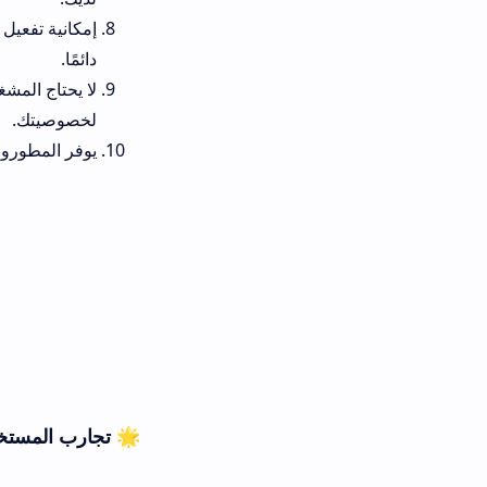
إمكانية تفعيل الإشعارات الفور
دائمًا.
لا يحتاج المشغل لمنح صلاحيات
لخصوصيتك.
يوفر المطورون تحسينات دورية م
🌟 تجارب المستخدمين: أداء تطبيق vaco tv apk gratuit مقابل مشغلات البث 