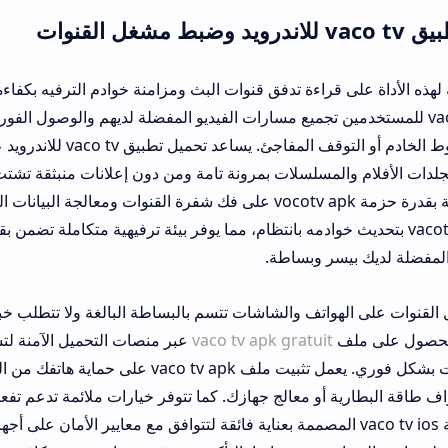
ى قراءة تدفق قنوات البث ومزامنة خوادم الترفيه بكفاءة فائقة وخفة تامة
vac للمستخدمين تجميع مسارات الفيديو المفضلة لديهم والوصول الفوري لقنواتهم المخ
مواجهة مشاكل سقوط الخادم أو التوقف المفاجئ. يساعد تحميل تطبيق vaco tv للا
سلسلات بمرونة تامة ومن دون إعلانات منبثقة تشتت انتباهك. أشاد عد
مقتني الهواتف الذكية بقدرة حزمة vocotv apk على فك شفرة القنوات ومعالجة البيانات المعقدة بس
رنامج vacotv بتحديث خوادمه بانتظام، مما يوفر بيئة ترفيهية متكاملة تضمن بقاءك على اتصال
سر وبساطة.
تف والشاشات تتسم بالبساطة البالغة ولا تتطلب خبرة تقنية عميقة لل
vaco tv apk gratuit
عبر منصات التحميل الآمنة لتستمتع بكافة الخي
والفرز الذكي للقنوات بشكل فوري. يعمل تثبيت ملف vaco tv apk على حماية هاتفك من البرم
 أو معالج جهازك. كما تتوفر خيارات ملائمة تدعم تفعيل ميزات المشاه
 آبل عبر نسخة vaco tv ios المصممة بعناية فائقة لتتوافق مع معايير الأمان على أجهزة الآيفون. 