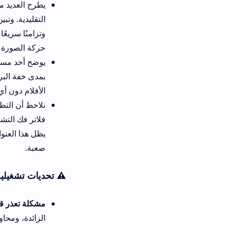
يطرح العديد من المتابعين أسئلة
وتزامنًا سريعًا للترجمات المد
حركة الصورة أثناء اللحظات الح
بمدى خفة البرنامج وسلاسته عل
الأفلام دون أي مشاكل تقنية تذ
نلاحظ أن التطبيق نال ثقة واسع
يظل هذا العنوان خيارًا عمليًا
صعبة.
⚠️ تحديات تشغيلية قد تواجهك أثن
مشكلة تعذر قراءة روابط m3u أو ظهور شاشة سوداء:
الزائدة، ومحاولة تجديد اشتراك