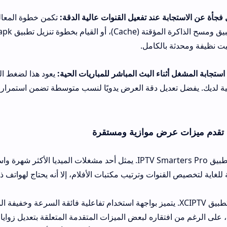
 عند تفعيل القنوات عالية الدقة:
تكمن خطوة المعالجة السريعة في 
لإعدادات التطبيق ومسح الذاكرة المؤقتة (e
بالكامل.
اء البث المباشر للمباريات الحية:
يعود هذا لضغط الخادم المصدر أو 
تعديل دقة العرض يدويًا لنسب متوسطة تضمن استمرار البث بنعومة وبد
 عرض موازية ومستقرة
البديل الأول: تطبيق IPTV Smarters Pro. يمثل أحد مشغلات الميديا الأكثر شهرة واستقرارًا على
قنوات وترتيب مكتبات الأفلام، إلا أنه يحتاج لهواتف ذات مواصفات جيد
يل الثاني: تطبيق XCIPTV. يتميز بواجهة استخدام تفاعلية فائقة السرعة وخفيفة الوزن وملائمة تم
تقاره لبعض الميزات المتقدمة المتعلقة بتعديل زوايا الكاميرا.