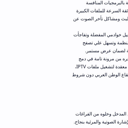
نافسة
السرعة للملفات الكبيرة
خر الصوت عن
vaco  لتشغيل خوادمي المفضلة وتفاجأت
ي تصفح
ستمر.
مة في دمج
فلاتر فك التشفير وعرض الوسائط. ورغم وجود بدائل تفرض رسومًا باهظة أو شروطًا معقدة لتشغيل ملفات IPTV،
ربي دون شروط
ن الفراغات
رئية بنجاح.