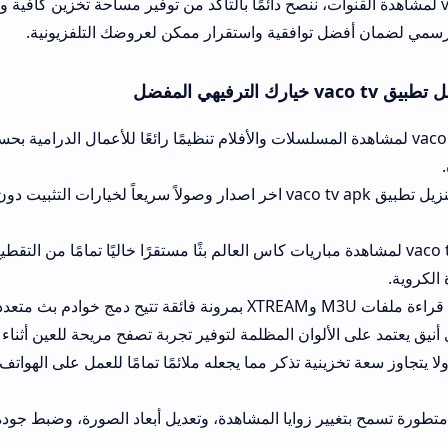
v لمشاهدة القنوات، ننصح دائمًا بالتأكد من توفير مساحة تخزين كافية وتحديث نظام ال
ل توافقية واستقرار ممكن لعروضك التلفزيونية.
vaco  لمشاهدة المسلسلات والأفلام تنظيمًا رائعًا للأعمال الدرامية بحسب مواسم وتو
تضمن حزمة تنزيل تطبيق vaco tv apk اخر اصدار وصولاً سريعاً لخيارات التثبيت دون المرور بصف
vaco t لمشاهدة مباريات كاس العالم بثًا مستقرًا خاليًا تمامًا من التقطيع والتشويش 
وان المظلمة لتوفير تجربة تصفح مريحة للعين أثناء مشاهدة الأفلام الل
نية تذكر مما يجعله ملائمًا تمامًا للعمل على الهواتف القديمة والضعيف
 زوايا المشاهدة، وتعديل أبعاد الصورة، وضبط جودة الفيديو لتلائم باقة