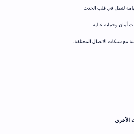
لب الحدث
لية
صال المختلفة.