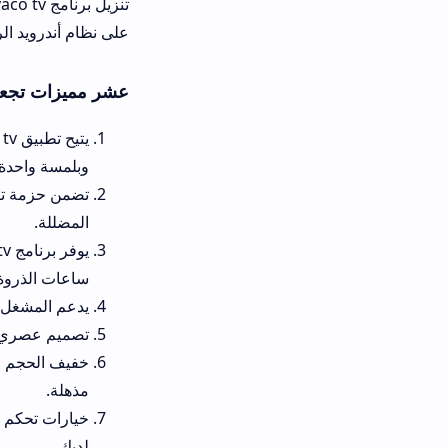
تنزيل برنامج aco tv
على نظام أندرويد الرسمي لضمان أفض
عشر مميزات تجعل تطبيق vaco tv خيارك الترفيهي المفضل
يتيح تطبيق tv
وبلمسة واحدة.
المضللة.
يوفر برنامج v
ساعات الذروة الكروية.
يدعم المشغل قراءة ملفات M3U وXTREAM بمرونة فائقة تتيح دمج خوادم بث متعددة لسهولة التنقل والتبديل بينها.
تصميم عصري أنيق يعتمد على الأل
خفيف الحجم ولا يتجاوز سعة تخزي
مذهلة.
خيارات تحكم متطورة تسمح بتغيير
لديك.