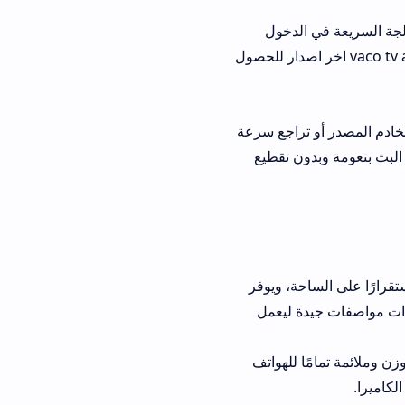
الدخول
Cach)، أو القيام بخطوة تنزيل تطبيق vaco tv apk اخر اصدار للحصول
تراجع سرعة
ون تقطيع
 الساحة، ويوفر
ة ليعمل
امًا للهواتف