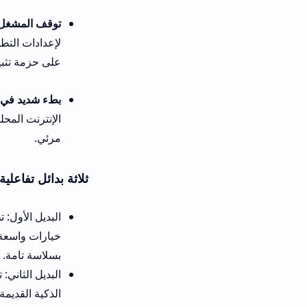
توقف المشغل فجأة عن الاستجابة
على حزمة تثبيت نظيفة ومحدثة 
بطء شديد في استجابة المشغل أثن
الإنترنت المحلية لديك. يفضل 
مرئي.
ثلاثة بدائل تفاعلية تقدم ميزات
خيارات واسعة للغاية لتخصيص ال
بسلاسة تامة.
البد
الذكية القديمة، على الرغم من اف