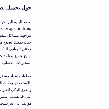
حول تحميل تطبيق vaco tv للاندرويد وضبط مشغل القنوات
تعتمد البنية البرمجية لهذه الأداة عل
o tv apk android
حيث يمكنك تصفح مجلدات الأفلام والم
تهنيج. يتميز ب
المحتويات الفضائية المفضلة لديك بي
خطوات إعداد مشغل القنوات على الهوا
بالاستخدام. يمكنك الحصول على ملف
التي قد تسبب استنزاف طاقة البطارية
هواتف