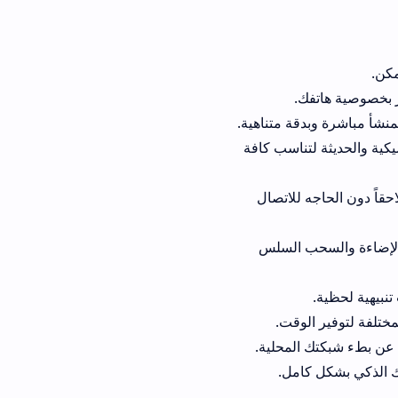
متناهية.
سب كافة
اتصال
لسلس
ت.
حلية.
ل.