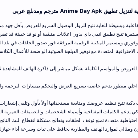
ية تتيح للزوار الوصول السريع للعروض بأقل جهد ممكن.
مي داي بدون اعلانات منبثقة أو نوافذ خبيثة قد تضر بخصوصية هاتفك.
تبة الرقمية المرفقة فور صدور الحلقات في بلد المنشأ مباشرة وبدقة 
ة مع توفير الدبلجة الصوتية الواضحة للأعمال الكلاسيكية والحديثة لتنا
لكاملة بشكل مباشر إلى ذاكرة الهاتف للمشاهدة لاحقاً دون الحاجه لل
خاصية تسريع العرض والتحكم بمسارات الترجمة والإضاءة والسحب ا
وضك ومتابعة مستجداتها أولاً بأول وتلقي إشعارات تنبيهية لحظية.
مفتاحية وأسماء الشخصيات والتصنيفات العمرية المختلفة لتوفير الوق
ع توقف الحلقات وتعالج مشكلة انقطاع البث الناتج عن بطء شبكتك الم
لهاتف والبطارية يحافظ على ثبات وسرعة أداء جهازك الذكي بشكل كام