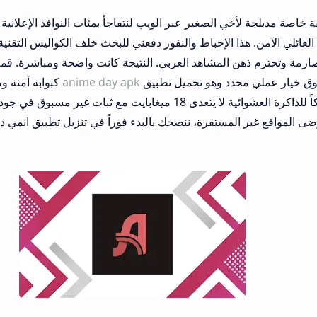
الصغير عبر الويب لنتفاجأ بمئات النوافذ الإعلانية الفاضحة التي أفسد
ا الإحباط والنفور دفعني للبحث خلف الكواليس التقنية عن تطبيقات بث 
المشاهد العربي. النتيجة كانت واضحة ومباشرة. قمت بمقارنة خيارات 
د وهو تحميل تطبيق
anime day apk
كبوابة آمنة وموثوقة كلياً. اختبار ه
تقنياً أظهر لنا استهلاكاً للذاكرة العشوائية لا يتعدى 18 ميغابايت مع ثبات غير مسبوق في جودة البث. 
قرة، ننصحك بالبدء فوراً في تنزيل تطبيق انمي داي للاندرويد كخيار