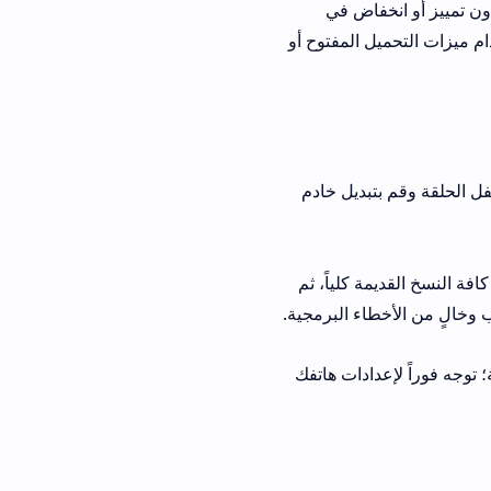
ض في
لمفتوح أو
يل خادم
لياً، ثم
ات هاتفك