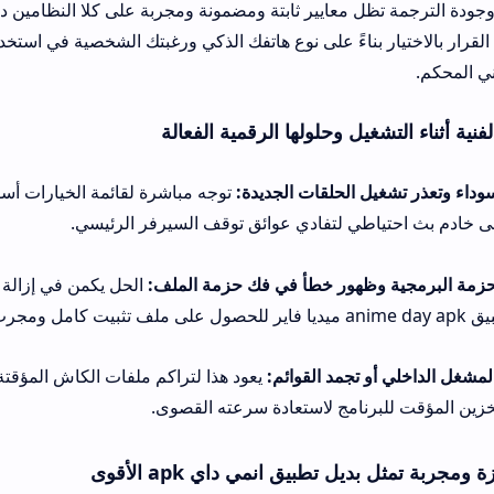
 معايير ثابتة ومضمونة ومجربة على كلا النظامين دون تمييز أو انخفا
بناءً على نوع هاتفك الذكي ورغبتك الشخصية في استخدام ميزات التحميل ا
ل وحلولها الرقمية الفعالة
لحلقات الجديدة:
توجه مباشرة لقائمة الخيارات أسفل الحلقة وقم بتبد
ي لتفادي عوائق توقف السيرفر الرئيسي.
هور خطأ في فك حزمة الملف:
الحل يكمن في إزالة كافة النسخ القديمة ك
جمد القوائم:
يعود هذا لتراكم ملفات الكاش المؤقتة؛ توجه فوراً لإعداد
امج لاستعادة سرعته القصوى.
طبيق انمي داي apk الأقوى