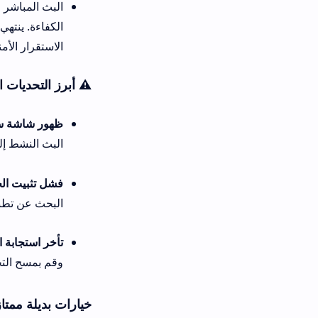
البث المباشر وجودة الترجمة تظل
الكفاءة. ينتهي القرار بالاختيار 
الاستقرار الأمني المحكم.
⚠️ أبرز التحديات الفنية أثناء التشغي
ظهور شاشة سوداء وتعذر تشغيل ا
البث النشط إلى خادم بث احتياط
فشل تثبيت الحزمة البرمجية وظ
البحث عن تطبيق anime day apk ميديا فاير للحصول على ملف تثبيت كامل ومجرب وخالٍ من الأخطاء البرمجية.
تأخر استجابة المشغل الداخلي أو ت
وقم بمسح التخزين المؤقت للبرن
خيارات بديلة ممتازة ومجربة تمثل بديل ت