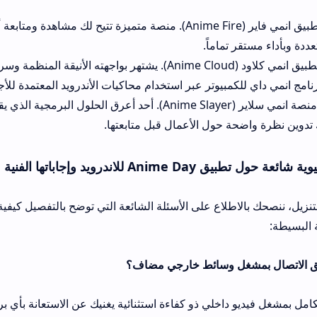
الخيار الأول: تطبيق انمي فاير (Anime Fire). منصة متميزة تتيح لك مشاهدة ومتابعة أحدث الحلقات 
اماً.
الخيار الثاني: تطبيق انمي كلاود (Anime Cloud). يشتهر بواجهته الأنيقة المنظمة وسرعة استدعائه
بيوتر عبر استخدام محاكيات الأندرويد المعتمدة للأجهزة المكتبية بسلاس
الخيار الثالث: منصة انمي سلاير (Anime Slayer). أحد أعرق الحلول البرمجية الذي يقدم قوائم تق
حول الأعمال قبل متابعتها.
اتها الفنية
قبل البدء بخطوات التنزيل، ننصح
 داخلي ذو كفاءة استثنائية يغنيك عن الاستعانة بأي برمجيات تشغيل خار