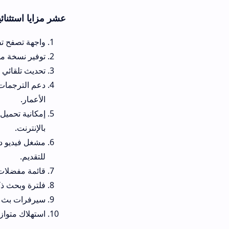
عشر مزايا استثنائية لتنزيل تطبيق Anime Day Apk مترجم ومدبلج عربي
واجهة تصفح تفاعلية وبسيطة للغا
توفير نسخة مستقرة تتيح تطبيق ان
تحديث تلقائي وفوري ومستمر للمك
دعم الترجمات الاحترافية المتعدد
الأعمار.
إمكانية تحميل العروض والمواسم ا
بالإنترنت.
مشغل فيديو داخلي متطور يدعم 
للتقديم.
قائمة مفضلات ذكية تتيح تنظيم عر
فلترة وبحث ذكي يدعم الكلمات ال
سيرفرات بث احتياطية متعددة تمن
استهلاك متوازن ومثالي لموارد ا