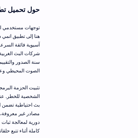
حول تحميل تطبيق anime day apk تحديث جديد 2026
توجهات مستخدمي الهواتف الذكية تبتعد تم
هنا إلى تطبيق انمي داي لمشاهدة الانم
آسيوية فائقة السرعة. المنصة تلغي كليا
شركات البث الغربية. يجمع التطبيق بين
سنة الصدور والتقييمات الجماهيرية وتص
الصوت المحيطي وعرض الحلقات بجودة 1080p دون تقطيع أو انخفاض في جودة حركة الإطار
تثبيت الحزمة البرمجية لا يحتاج إلى 
الشخصية للخطر. عند قيامك بخيار تحميل 
بث احتياطية تضمن استمرارية العرض تح
مصادر غير معروفة، ومن ثم تشغيل ملف
دورية لمعالجة ثبات الخوادم وتفادي تو
كاملة أثناء تتبع حلقاتك المفضلة.