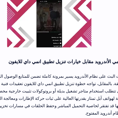
 خيارات تنزيل تطبيق انمي داي للايفون
أندرويد يسير بمرونة كاملة تضمن للمتابع الوصول الفوري لكافة السير
جه خطوة تنزيل تطبيق انمي داي للايفون تعقيدات فنية مرتبطة بسياسات م
اجر تشغيل بديلة أو بروتوكولات تثبيت خارجية مخصصة.
بقدرتها العالية على ثبات حركة الإطارات ومعالجة الرسوم المعقدة بأداء
ية التحميل المباشر وحفظ الحلقات في مسارات تخزين مستقلة كما هو م