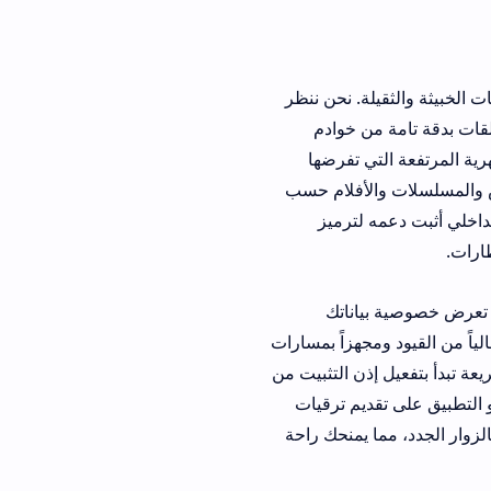
. نحن ننظر
خوادم
تفرضها
أفلام حسب
ترميز
ناتك
زاً بمسارات
التثبيت من
 ترقيات
منحك راحة