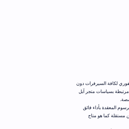
فرات دون
تجر آبل
 فائق
تاح