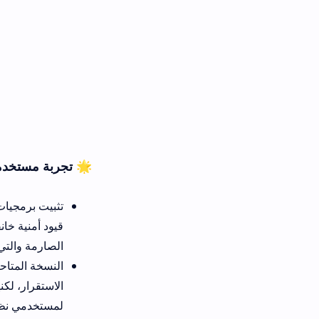
🌟 تجربة مستخدمي الأندرويد مقابل
تثبيت برمجيات البث على نظام ال
قيود أمنية خانقة. بالمقابل، توا
الصارمة والتي تتطلب استخدام مت
النسخة المتاحة لهواتف آبل تمتاز 
الاستقرار، لكنها قد تفتقر لخاص
لمستخدمي نظام أندرويد المفتوح.