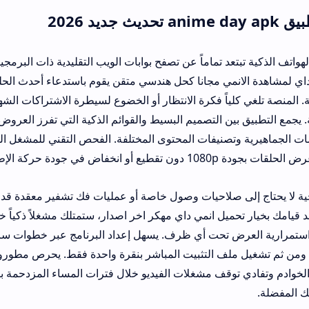
اماً عن تصفح بوابات الويب التقليدية ذات البرمجيات الخبيثة والثقيلة
ي مجانا كحل هندسي متقن يقوم باستدعاء أحدث الحلقات بدقة تامة من 
ً فكرة الانتظار أو الخضوع لسيطرة الاشتراكات الشهرية المرتفعة التي 
 التصميم البسيط والقوائم الذكية التي تفرز العروض والمسلسلات وال
نيفات المحتوى المختلفة. الفحص التقني للمشغل الداخلي أثبت دعمه ل
ات.
صلاحيات وصول خاصة أو عمليات فك تشفير معقدة قد تعرض خصوصية بيا
انمي داي مهكر اخر اصدار، ستمتلك مشغلاً ذكياً خالياً من القيود ومجه
ت أي ظرف. يسهل إعداد البرنامج عبر خطوات سريعة تبدأ بتفعيل إذن 
 التثبيت المباشر بنقرة واحدة فقط. يحرص مطورو التطبيق على تقديم
قف مشغلات الفيديو خلال فترات المساء المزدحمة بالزوار الجدد، مما ي