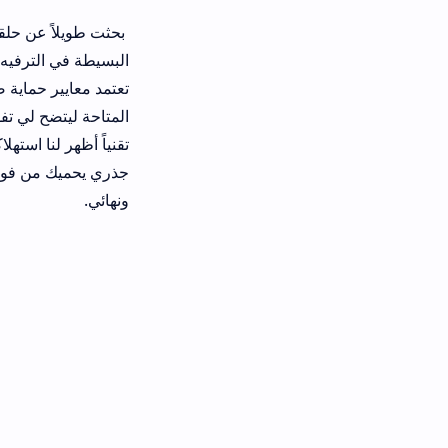
بحثت طويلاً عن حلقة خاصة مدبلجة لأخي 
البسيطة في الترفيه العائلي الآمن. هذ
تعتمد معايير حماية صارمة وتحترم ذهن 
المتاحة ليتضح لي تفوق خيار عملي محد
جذري يحميك من فوضى المواقع غير المست
ونهائي.