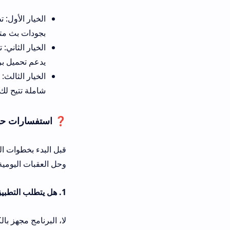
بجودات بث متعددة وبأداء مستقر تم
يدعم تحميل برنامج انمي داي للكم
شاملة تتيح لك تدوين نظرة واضحة 
❓ استفسارات حيوية شائعة حول تطبيق Anime Day للاندرويد وإجاب
وحل العقبات اليومية البسيطة:
1. هل يتطلب التطبيق الاتصال بمشغل وسائط خارجي مضاف؟
لا، البرنامج مجهز بالكامل بمشغل فيديو