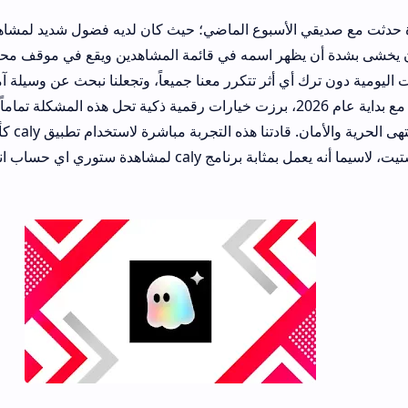
الأسبوع الماضي؛ حيث كان لديه فضول شديد لمشاهدة ستوري حساب 
ظهر اسمه في قائمة المشاهدين ويقع في موقف محرج. هذه الرغبة في 
 أي أثر تتكرر معنا جميعاً، وتجعلنا نبحث عن وسيلة آمنة وسهلة تضمن ل
الكاملة على هواتفنا. مع بداية عام 2026، برزت خيارات رقمية ذكية تحل هذه المشكلة تماماً وتمنحك القدر
الحسابات العامة بمنتهى الحرية والأمان. قادتنا هذه التجربة مباشرة لاستخدام تط
تلبية فضولك دون تشتيت، لاسيما أنه يعمل بمثابة برنامج caly لمشاهدة ستوري اي حساب انستا بكفاءة 