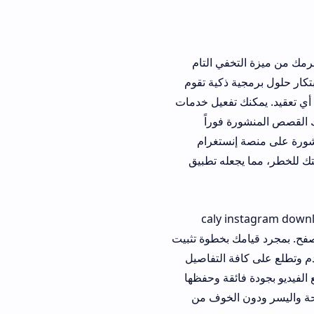
ي التام
ذكية تقوم
فعيل خدمات
رة فوراً
 إنستغرام
ه تطبيق
caly instagram downl
 بخطوة تثبيت
 التفاصيل
 فائقة وحفظها
لخوف من