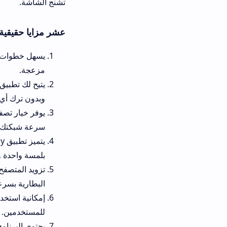
تشنج الشاشة.
عشر مزايا حقيقية تجدها عند تحميل تطبيق y
مزعجة.
ي
وبدون ترك أي أثر.
يوفر خي
سرعة شبكتك.
يتميز تطبيق caly ان
بلمسة واحدة وسهلة.
تزويد المتصفح بمشغل فيديو داخل
البطارية بسرعة.
إمكانية استخدام الأداة بالكامل 
للمستخدمين.
يحتوي البرنامج على حماية مدمجة 