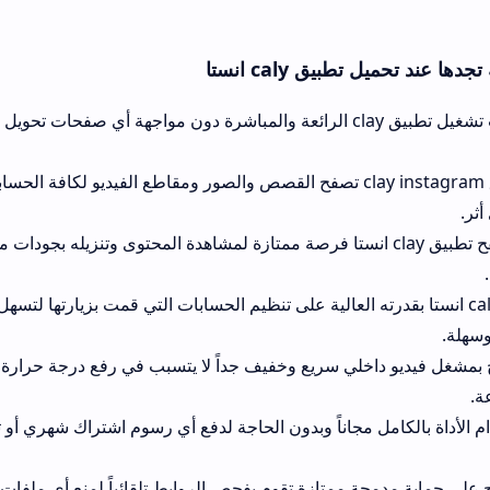
cal انستا
يسهل خطوات تشغيل تطبيق clay الرائعة والمباشرة دون مواجهة أي صفحات تحويل معقدة أو إعلانات 
تيح لك تطبيق clay instagram تصفح القصص والصور ومقاطع الفيديو لكافة الحسابات العامة بخصو
ار تصفح تطبيق clay انستا فرصة ممتازة لمشاهدة المحتوى وتنزيله بجودات متعددة تختارها أن
ستا بقدرته العالية على تنظيم الحسابات التي قمت بزيارتها لتسهل عليك العودة لمتابع
ي سريع وخفيف جداً لا يتسبب في رفع درجة حرارة الهاتف أو استنزاف
مجاناً وبدون الحاجة لدفع أي رسوم اشتراك شهري أو تكاليف تفعيل معقد
ممتازة تقوم بفحص الروابط تلقائياً لمنع أي ملفات ضارة من إجهاد مع