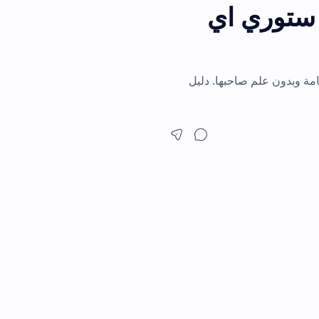
ري اي
حبها. دليل