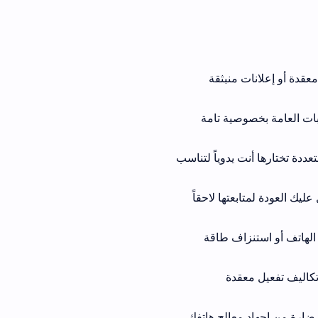
منبثقة
صية تامة
ت يدوياً لتناسب
تها لاحقاً
 طاقة
ة
الج هاتفك