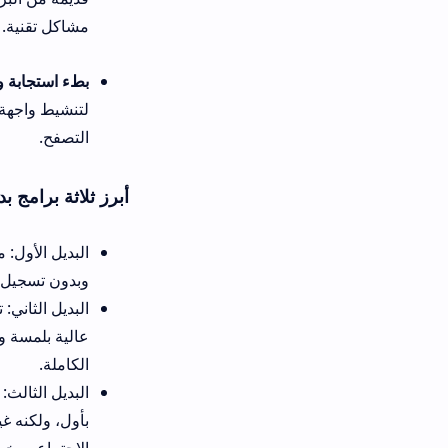
مشاكل تقنية.
بطء استجابة واجهة البحث عند كت
لتنشيط واجهة العرض فوراً، والتأك
التصفح.
أبرز ثلاثة برامج بديلة لتطبيق كلاي انس
وبدون تسجيل دخول، ولكن يعيبها 
البديل
عالية بلمسة واحدة، ولكن واجهتها
الكاملة.
البديل الثالث: برنامج سبورتينا. ب
بأول، ولكنه غير مخصص للألعاب ا
الاجتماعي بخصوصية.