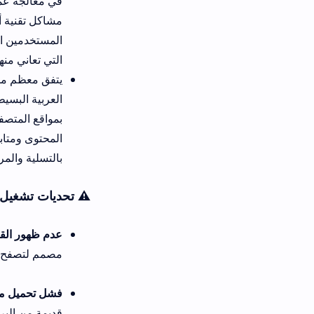
في معالجة عملية التحميل وسحب 
مشاكل تقنية أو تشنج في الشاشة. ه
المستخدمين الذين يرغبون في تصف
التي تعاني منها المواقع الأخرى الم
العربية البسيطة هو الحل الأفضل
بمواقع المتصفح العادية. يوفر لك 
المحتوى ومتابعة ما تحبه بسلام،
بالتسلية والمرح التام.
⚠️ تحديات تشغيل حول تنزيل تطبيق كلاي 
عدم ظهور القصص للحساب المطل
مصمم لتصفح الحسابات العامة فق
فشل تحميل مقاطع الفيديو وظهور
قديمة من البرنامج مثبتة مسبقاً 