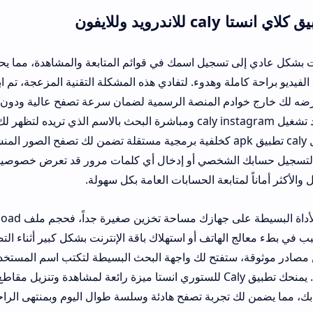
ون
جيل اسمك في قوائم المتابعة والمشاهدة، مما يحرمك من ميزة التخف
ة وهدوء. لتفادي هذه المشكلة التقنية المزعجة، تم ابتكار حلول برمجية 
المنصة الرسمية لضمان سرعة تصفح عالية ودون أي تعقيد. يمكنك ت
الأداة المتميزة بمجرد تشغيل caly instagram ومباشرة البحث بالاسم الذي تريده لتظهر لك القصص المنشو
جودة ممتازة. يعمل caly تطبيق apk كخلفية برمجية مستقلة تضمن لك تصفح الصور المنشورة على منصة
شخصي أو إدخال أي كلمات مرور قد تعرض خصوصيتك للخطر، مما يجعل
يتطلب تشغيل هذه الأداة البسيطة على جهازك مساحة تخزين صغيرة جداً، فحجم ملف oad
هاتف أو استهلاك باقة الإنترنت بشكل كبير أثناء التصفح. بمجرد قيامك
 موثوقة، ستفتح لك واجهة البحث البسيطة لتكتب اسم المستخدم وتطلع على كافة
بلمسة واحدة وسهلة. يمنحك تطبيق Caly للستوري انستا ميزة رائعة لمشاهدة وتنزيل مقاطع الفيديو بجودة
ربة تصفح هادئة وسلسة طوال اليوم وبمنتهى الراحة واليسر ودون ا