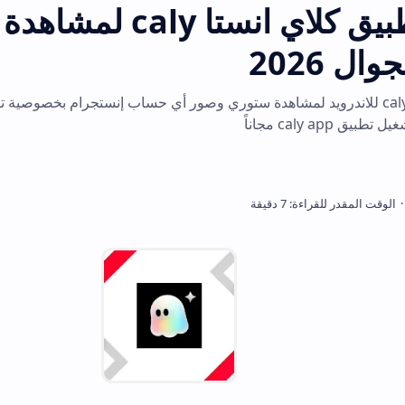
تحميل تطبيق كلاي انستا caly لمشاهدة ستو
يق caly للاندرويد لمشاهدة ستوري وصور أي حساب إنستجرام بخصوصية تامة وبدون علم صا