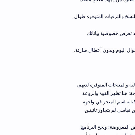
متوفرة طوال
اناتك
عطال طارئة.
فرة لديهم،
والروعة
ر في واجهة
انيتين
البرنامج