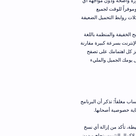
اجهة أي
ع
 الضعيفة
لمنظمة باللغة
ة مقارنة
ى تصفح
مليء
البرنامج
ا.
 أي نسخ
اح وبدون