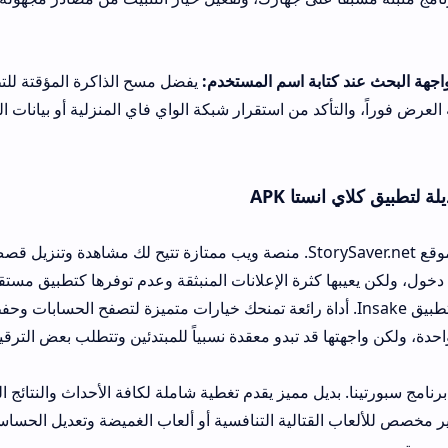
ابة اسم المستخدم:
يفضل مسح الذاكرة المؤقتة للتطبيق من إعدادات ا
د من استقرار شبكة الواي فاي المنزلية أو بيانات الهاتف المتوفرة لدي
تا APK
البديل الأول: موقع StorySaver.net. منصة ويب ممتازة تتيح لك مشاهدة وتنزيل قصص إنستجرام ب
كثرة الإعلانات المنبثقة وعدم توفرها كتطبيق مستقل خفيف للهواتف ال
 الثاني: تطبيق Insake. أداة رائعة تمنحك خيارات متميزة لتصفح الحسابات وحفظ الصور ومقاطع
 قد تبدو معقدة نسبياً للمبتدئين وتتطلب بعض الترقيات المدفوعة للاست
ديل مميز يقدم تغطية شاملة لكافة الأحداث والنتائج الرياضية وجدول المبا
لقتالية التنافسية أو ألعاب الغميضة وتعديل الحساسية أو تصفح شبكات