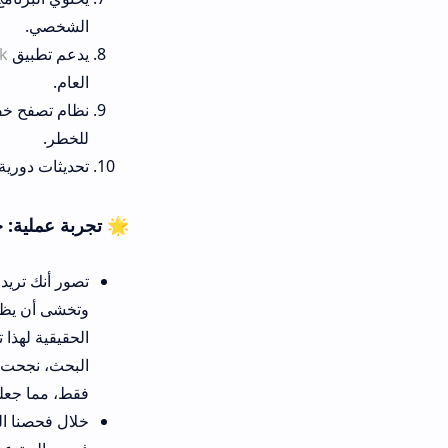
الشخصي.
يدعم تطبيق
caly apk
إرسال تنبي
العام.
نظام تصفح خفي لا يتطلب منك ت
للخطر.
تحديثات دورية وسريعة لجميع الأ
🌟 تجربة عملية: حول برنامج caly لمشاهدة ستوري اي حساب انستا
تصور أنك تريد مراجعة عروض متجر
وتخشى أن يظهر حسابك الشخصي في
الحق
البحث، نجحت في مشاهدة كافة الس
فقط، مما جعلني أشعر براحة كبيرة 
خلال فحصنا المباشر للتطبيق، ق