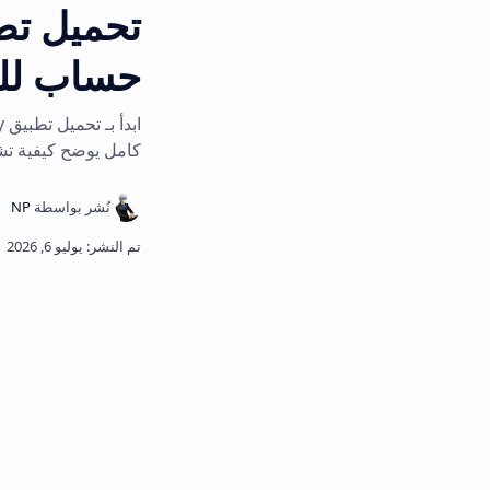
حساب للجوال 2026
ابدأ بـ تحميل تطب
كامل يوضح كيفية تشغيل تطبيق caly app مجاناً