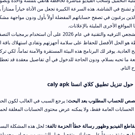
الفيديو مباشرة لحافظة هاتفي بلمسة واحدة وبصورة واضحة ودون مو
ذه السرعة الكبيرة تجعل من الأداة خياراً ممتازاً وموفراً للوقت لجمي
ح حساباتهم المفضلة أولاً بأول ودون مواجهة مشكلات روابط التحميل
ليئة بالإعلانات.
يتفق معظم مشجعي الترفيه والتقنية في عام 2026 على أن استخدام برمجيات التصفح الخفيفة وا
 للحفاظ على سلامة أجهزتهم وتفادي استهلاك باقة الإنترنت بسرعة كبير
البرنامج هذه البيئة المستقرة والآمنة تماماً، لكي تركز كل اهتمامك عل
 ودون الحاجة للدخول في أي تفاصيل معقدة قد تعطل يومك الجميل وال
انستا caly apk
وب بعد البحث:
يرجع السبب في الغالب لكون الحساب مغلقاً؛ تذكر أن 
ط، ولا يمكنه عرض محتوى الحسابات المغلقة لحماية خصوصية أصحابه
 رسالة خطأ الحزمة تالفة:
لحل هذه المشكلة البسيطة، تأكد من إزالة
على جهازك، وتفعيل خيار التثبيت من مصادر مجهولة لإكمال التثبيت بنج