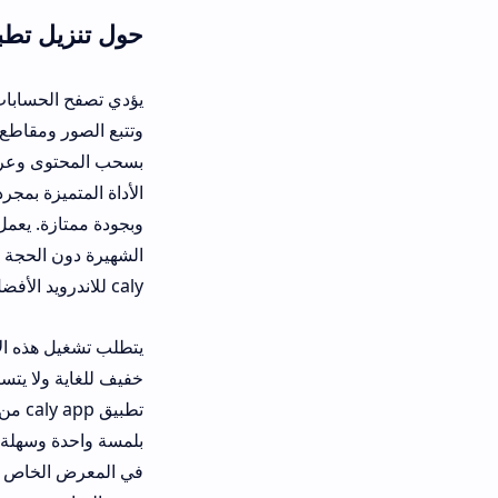
حول تنزيل تطبيق كلاي انستا caly للاندرويد وللايف
يؤدي تصفح الحسابات بشكل عادي إلى تس
وتتبع الصور ومقاطع الفيديو براحة كامل
بسحب المحتوى وعرضه لك خارج خوادم 
وب
الشهيرة دون الحجة لتسجيل حسابك ال
caly للاندرويد الأفضل والأكثر أماناً لمتابعة الحسابات العامة بكل سهولة.
خفيف للغاية ولا يتسبب في بطء معالج ال
تطبيق caly app من مصادر
في المعرض الخاص بك، مما يضمن لك تج