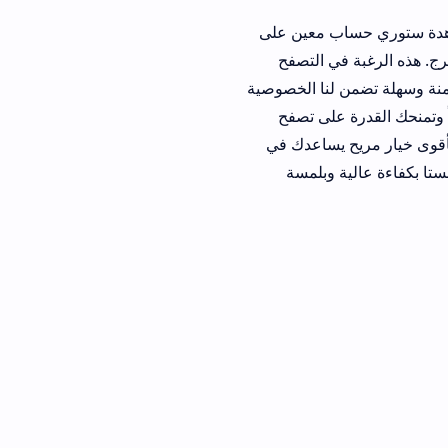
معين على
التصفح
نا الخصوصية
ة على تصفح
بيق caly كأقوى خيار مريح يساعدك في
عالية وبلمسة