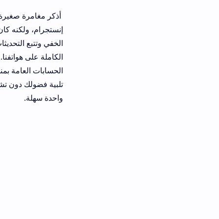
أذكر مغامرة صغيرة حدثت مع صديقي 
إنستجرام، ولكنه كان يخشى بشدة أن ي
الخفي وتتبع التحديثات اليومية دون ترك
واحدة سهلة.