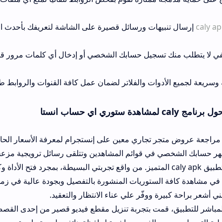
هات ورسائل قصيرة على الشاشة لتعريفك بأحدث النسخ والترقيات ال
سجيل حسابك الشخصي أو إدخال أي كلمات مرور قد تعرض خصوصية بي
دوات والفلاتر لضمان عمل كافة القنوات والروابط طوال اليوم وبدون أ
 تجاري معين على إنستجرام لمعرفة الأسعار الحالية والمنتجات المتو
 قوائم المشاهدين وتتلقى رسائل ترويجية مزعجة؛ هنا تظهر القوة 
يقية لهذا تطبيق caly apk المتميز. من واقع تجربتي البسيطة، بمجرد فتح الأداة وكتابة اسم المتج
توريات المنشورة بالتفصيل وبجودة عالية في زمن قياسي لم يتجاوز ث
ووفّر علي عناء الانتظار والتعقيد.
مت بتجربة تنزيل مقطع فيديو قصير من إحدى القصص المعروضة؛ ونجح 