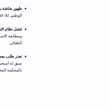
ظهور شاشة بيضاء أو بطء في تح
الوطني dz dz ar dz في أوقات متباعدة لتفادي أوقات الذروة والضغط المرتفع على السيرفرات السحابية للوزارات.
فشل نظام التحقق البيومتري عند 
ومطابقة الاسم واللقب باللغة ا
التلقائي.
تعذر طلب بعض شهادات العدالة أ
سبق له استخراج هذه المستندات
بالمحكمة المختصة أولاً.