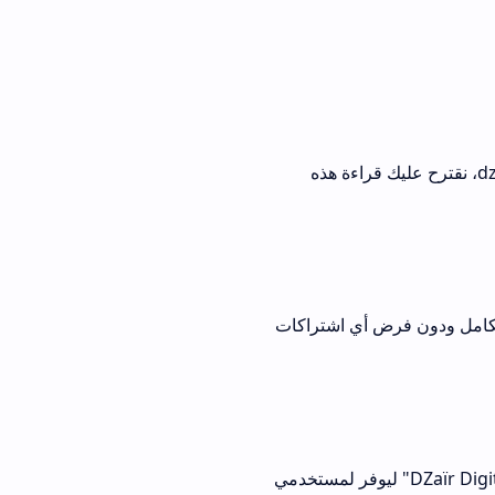
نوان dzds dz ar dz، نقترح عليك قراءة هذه
 أي اشتراكات
لرقمنة تطبيقاً معتمدة بالمتجر تحت مسمى "DZaïr Digital Services" ليوفر لمستخدمي