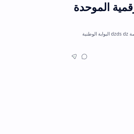
ة الموحدة
صة dzds.dz ar dz الرسمي لعام 2026. تصفح منصة dzds dz البوابة الوطنية