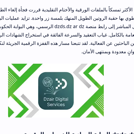
فات الورقية والأختام التقليدية قررت فجأة إلغاء الطوابير نهائياً؟ الجز
وتين الطويل المنهك بلمسة زر واحدة. تزايد عمليات البحث اليومية يكش
الجماهير في الوصول المباشر إلى رابط منصة dzds.dz ar dz الرسمي، وهي البوابة الحكومية 
ب التعقيد والسرعة الفائقة في استخراج الشهادات الرسمية فرضا هذا ال
عالية. لقد تتبعنا مسار هذه القفزة الرقمية الجريئة لنكشف لك كيف تنه
هى الأمان.