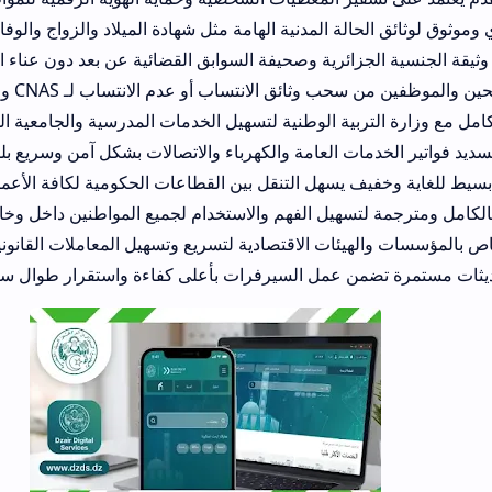
لة المدنية الهامة مثل شهادة الميلاد والزواج والوفاة مجاناً.
زائرية وصحيفة السوابق القضائية عن بعد دون عناء السفر.
ثائق الانتساب أو عدم الانتساب لـ CNAS و CASNOS.
بية الوطنية لتسهيل الخدمات المدرسية والجامعية المتنوعة للطلاب.
دمات العامة والكهرباء والاتصالات بشكل آمن وسريع بلمسة واحدة.
 يسهل التنقل بين القطاعات الحكومية لكافة الأعمار السنية.
لتسهيل الفهم والاستخدام لجميع المواطنين داخل وخارج الوطن.
يئات الاقتصادية لتسريع وتسهيل المعاملات القانونية والتجارية المش
ن عمل السيرفرات بأعلى كفاءة واستقرار طوال ساعات اليوم.