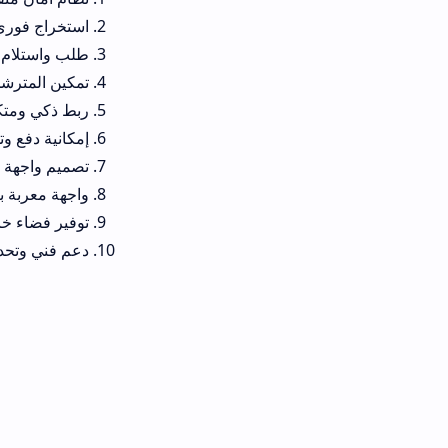
استخراج فوري وموثوق لوثائق الحا
طلب واستلام وثيقة الجنسية الج
تمكين المترشحين والموظفين من سحب و
ربط ذكي ومتكامل مع وزارة التر
إمكانية دفع وتسديد فواتير الخ
تصميم واجهة بسيط للغاية وخفيف
واجهة معربة بالكامل ومترجمة 
توفير فضاء خاص بالمؤسسات واله
دعم فني وتحديثات مستمرة تضم