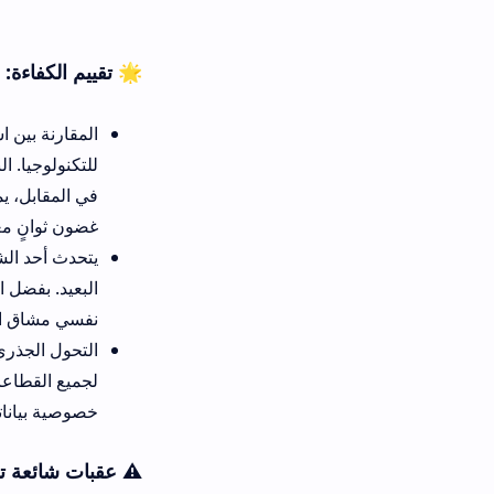
🌟 تقييم الكفاءة: واجهة dzair digital service مقابل البيروقراطية الكلاسيكية
المقارنة بين استخراج الوثائق ب
للتكنولوجيا. النظام التقليدي ي
غضون ثوانٍ معدودة وبأقل مجهو
يتحدث أحد الشباب الجامعيين عن
البعيد. بفضل البوابة الوطنية
نفسي مشاق السفر والتكاليف ا
التحول الجذري في فلسفة تقديم
لجميع القطاعات. يفضل السواد ا
خصوصية بياناتهم وتوفر حلاً عم
⚠️ عقبات شائعة تواجه المواطنين أث