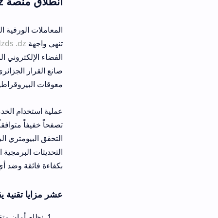
انطلاق منصة dzds dz البوابة الوطنية للخدمات الرقمية
المعاملات الورقية القديمة كانت تستن
تنهي واجهة
dzds .dz
هذا الصداع الإد
الفضاء الإلكتروني المتكامل استخراج و
صانع القرار الجزائري صمم هذه الخدمة 
معوقات البيروقراطية التاريخية بنجاح.
تصفحاً خفيفاً متوافقاً مع الهواتف ا
التحقق البيومتري البسيطة، ستحظى بو
بكفاءة فائقة وضد أي اختراقات سيبران
عشر مزايا تقنية يقدمها تنزيل وت
نظام أمان متقدم يعتمد على تش