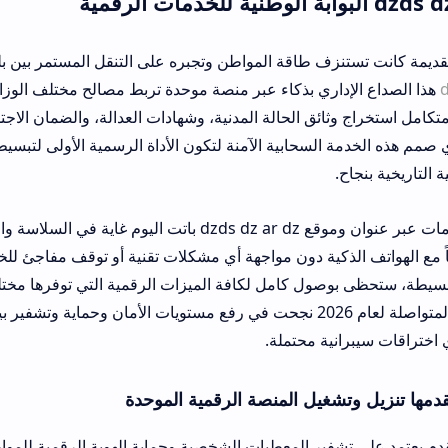
زف طاقة المواطن وتجبره على التنقل المستمر بين بلديات الوطن بلا فائ
اري بذكاء عبر منصة موحدة تربط مصالح مختلف الوزارات بشكل فوري. 
ثائق الحالة المدنية، وشهادات العدالة، والضمان الاجتماعي بكفاءة غير
السحابية الآمنة لتكون الأداة الرسمية الأولى لتبسيط المعاملات الإدار
عملية استخدام الخدمات عبر عنوان وموقع dzds dz ar dz باتت اليوم غاية في السلاسة والسرعة. 
لذكية دون مواجهة أي مشكلات تقنية أو توقف مفاجئ للخدمة. بمجرد إتم
صول كامل لكافة الميزات الرقمية التي توفرها مختلف الإدارات العمو
التحديثات البرمجية المتواصلة لعام 2026 نجحت في رفع مستويات الأمان وحماية وتشفير بيانات المواط
ية محتملة.
شغيل المنصة الرقمية الموحدة
فير المعطيات الشخصية وحماية الهوية الرقمية للمواطن بكفاءة.