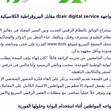
النظام الرقمي الحديث وبين السير المعتاد في دهاليز الإدارات تكشف تفوق
ستنزف وقتك، ويكلفك عناء التنقل بين الدوائر والمحاكم والبلديات لإتمام
في المقابل، يمنحك التصفح السريع لموقع www.dzds القدرة على حجز، ومتابعة، واستلام مل
د يذكر.
 تجربته الرائعة قائلاً: "كان إنهاء ملف المنحة يتطلب مني السفر لم
 الموحدة، سحبت وثائقي الرسمية وأنا جالس في غرفتي بالحي الجامعي،
لباهظة."
 الخدمة يرتكز على إلغاء فكرة الحضور الشخصي الإجباري وتوحيد منافذ
لأعظم من المواطنين الاعتماد الكامل على المعاملات السحابية لأنها 
لياً يتماشى مع متطلبات العصر الرقمي السريع والآمن.
ناء استخدام البوابة وحلولها الفورية