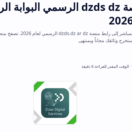
رابط منصة dzds dz الرسمي البوابة الرقمي
ادخل الآن للوصول المباشر إلى رابط من
اً وبمنتهى