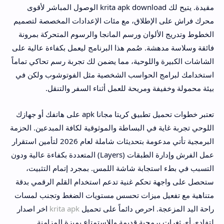
مقيدة. يتيح لك krita apk download الوصول المباشر لأقوى
محرك فراش على الإطلاق، مع مئات الإعدادات المخصصة لتصميم
الخطوط وتدريج الألوان ورسم المانجا والرسوم المتحركة بمرونة
فائقة وسلاسة مدهشة. صُمم هذا البرنامج ليعمل بكفاءة عالية على
الشاشات الكبيرة واللوحية، مما يضمن لك تجربة رسم تحاكي تماماً
استخدامك لبرامج الحواسب الشخصية مثل الفوتوشوب ولكن في
بيئة محمولة وخفيفة ومريحة للعمل أثناء السفر والتنقل.
تعتبر خطوات تحميل تطبيق كريتا مجانا apk على هاتفك أو جهازك
اللوحي تجربة غاية في البساطة والموثوقية لكافة المبدعين. الحزمة
البرمجية تأتي مدعومة بتحديثات شاملة لعام 2026 لتأمين استقرار
عمل الفرش وإدارة الطبقات (Layers) المتعددة بكفاءة عالية ودون
التسبب في بطء استجابة شاشة اللمس. بمجرد إتمام التثبيت،
ستحصل على واجهة تحكم غنية تدعم استخدام القلم الرقمي بدقة
متناهية مع تفعيل ميزات تحسس مستويات الضغط وتجنب لمسات
راحة اليد المزعجة. احرص دائماً على تحميل
krita apk
اخر اصدار
لتفادي أي ثغرات برمجية قديمة وللاستمتاع بميزة المزامنة