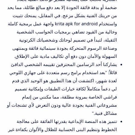
ضخمة أو بدقة فائقة الجودة إلا بعد دفع مبالغ طائلة، مما يحد
من حريتك الفنية بشكل مزعج. في المقابل، يمنحك تثبيت
واستخدام krita apk for android واجهة عمل برمجية كاملة
وخالية من القيود تضاهي برمجيات الحواسب الشخصية
الثقيلة، لتبدأ في تصميم لوحاتك وشخصياتك الكرتونية
وصناعة الرسوم المتحركة بجودة سينمائية فائقة وبمنتهى
السهولة والأمان دون دفع أي تكاليف مادية على الإطلاق.
يشاركنا أحد الرسامين المحترفين تقييمه الشخصي الدافئ
قائلاً: "بعد استخدام برامج رسم متعددة على جهازي اللوحي
لعدة شهور، اكتشفت أن هذا التطبيق هو الوحيد الذي قدم
لي دعماً متكاملاً لكافة خيارات الطبقات وإمكانية تصميم
فراشي الخاصة بمرونة مطلقة، مما مكنني من إتمام
مشروعاتي الفنية بجودة عالية ودون التعرض لأي تشنجات أو
مشاكل فنية."
تتميز هذه المنصة الإبداعية بقدرتها الفائقة على معالجة
الخطوط وتنظيم البنى الحسابية للظلال والألوان بكفاءة غير