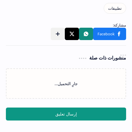
منشورات ذات صلة
‏جارٍ التحميل…
إرسال تعليق