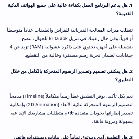
1. هل يدعم البرنامج العمل بكفاءة عالية على جميع الهواتف الذكية
القديمة؟
تتطلب ميزات المعالجة الفيزيائية للفراش والطبقات عتاداً متوسطاً
أو قوياً؛ وفي حال رغبتك في تنزيل krita apk للجوال، ننصح
بتشغيله على أجهزة تحتوي على ذاكرة عشوائية (RAM) تزيد عن 4
جيغابايت لضمان تجربة رسم مستقرة وخالية من التقطيع.
2. هل يمكنني تصميم وتصدير الرسوم المتحركة بالكامل من خلال
التطبيق؟
نعم بكل تأكيد، يوفر التطبيق خطاً زمنياً متكاملاً (Timeline) مدمجاً
لتصميم الرسوم المتحركة ثنائية الأبعاد (2D Animation) وإمكانية
تصدير إطاراتها بجودات متعددة تلاءم متطلبات مشاريعك الإبداعية
بسهولة ومرونة فائقة.
3. هل التطبيق آمن وموثوق تماماً على بيانات ومستندات هاتفي