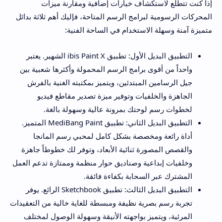
إذا كنت تتطلع لاستكشاف خيارات إضافية ومقارنة ميزات
المحركات الرسومية لبرامج الرسم المتاحة، فإليك أهم ثلاثة بدائل
متميزة آمنة وسهلة الاستخدام في الساحة الفنية:
التطبيق البديل الأول: تطبيق ibis Paint X الشهير. يعتبر
واحداً من أقوى برامج الرسم المحمولة وأكثرها شعبية بين
جيل الرسامين المبتدئين، ويتميز بمكتبته الغنية بالفرش
الجاهزة والخلفيات وتوفير ميزة تصدير مقاطع فيديو
لخطوات رسم لوحتك بمرونة عالية وسهولة بالغة.
التطبيق البديل الثاني: تطبيق MediBang Paint المتميز.
أداة رائعة ومخصصة بشكل كامل لمحبي رسم المانجا
والقصص المصورة ثنائية الأبعاد، وتوفر لك خطوطاً جاهزة
وخلفيات إبداعية وصناديق حوار منظمة وممتازة تدعم العمل
المشترك عبر السحابة بكفاءة فائقة.
التطبيق البديل الثالث: تطبيق Sketchbook الرائع. يوفر
تجربة رسم بصرية نظيفة ومبسطة للغاية خالية من التعقيدات
المرئية، ويتميز بواجهته الأنيقة وسهولة الوصول لمختلف