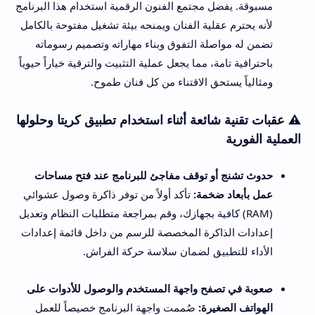
مسبوقة. يفضل مجتمع الفنون الرقمية استخدام هذا البرنامج
لأنه يحترم عقلية الفنان ويمنحه بيئة تشغيل مفتوحة بالكامل
تضمن له مواصلة التفوق وبناء مهاراته وتصميم رسوماته
باحترافية تامة، مما يجعل عملية التثبيت والترقية خياراً حيوياً
ومثالياً يستحق الاقتناء من كل فنان طموح.
⚠️ عقبات تقنية شائعة أثناء استخدام تطبيق كريتا وحلولها
العملية الفورية
حدوث تشنج أو توقف مفاجئ للبرنامج عند فتح مساحات
عمل بأبعاد ضخمة:
تأكد أولاً من توفر ذاكرة وصول عشوائي
(RAM) كافية بجهازك، وقم بمراجعة متطلبات النظام وتعديل
إعدادات الذاكرة المخصصة للرسم من داخل قائمة إعدادات
الأداء للتطبيق لضمان سلاسة حركة الفراش.
صعوبة في تصفح واجهة المستخدم والوصول للأدوات على
الهواتف الصغيرة:
صُممت واجهة البرنامج خصيصاً للعمل