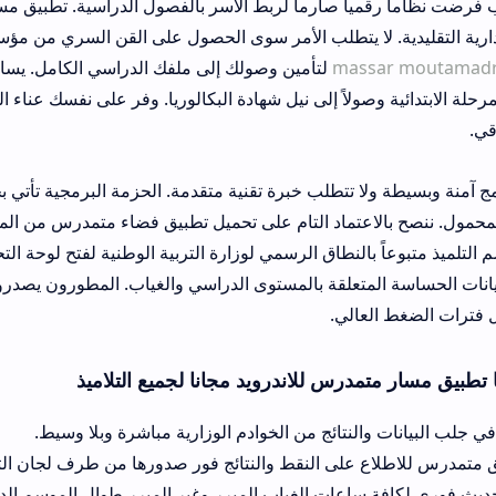
مياً صارماً لربط الأسر بالفصول الدراسية. تطبيق مسار للهواتف يمثل ال
 لا يتطلب الأمر سوى الحصول على القن السري من مؤسستك التعليمية فقط
mas
لتأمين وصولك إلى ملفك الدراسي الكامل. يساعد البرنامج في 
وصولاً إلى نيل شهادة البكالوريا. وفر على نفسك عناء الوقوف في الطواب
ا تتطلب خبرة تقنية متقدمة. الحزمة البرمجية تأتي بحجم صغير لا يست
عتماد التام على تحميل تطبيق فضاء متمدرس من المتاجر الرسمية المو
النطاق الرسمي لوزارة التربية الوطنية لفتح لوحة التحكم الشخصية. ال
لمتعلقة بالمستوى الدراسي والغياب. المطورون يصدرون تحديثات دورية 
الي.
رس للاندرويد مجانا لجميع التلاميذ
نتائج من الخوادم الوزارية مباشرة وبلا وسيط.
على النقط والنتائج فور صدورها من طرف لجان التصحيح.
اعات الغياب المبرر وغير المبرر طوال الموسم الدراسي.