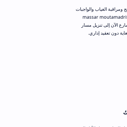
 والواجبات
massar moutamadris apk
ل مسار
ري.