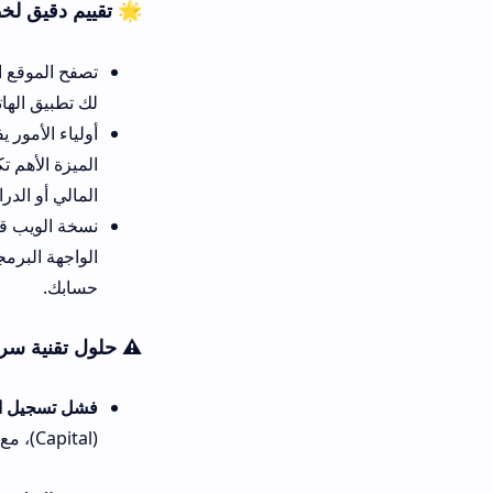
🌟 تقييم دقيق لخطوة تنزيل تطبيق
تصفح الموقع الإلكتروني عبر ال
لك تطبيق الهاتف تصفحاً أسرع ب
أولياء الأمور يفضلون متابعة ال
الميزة الأهم تكمن في خاصية ال
المالي أو الدراسي.
نسخة الويب قد تعاني من تشنجات
الواجهة البرمجية المخصصة للهوات
حسابك.
⚠️ حلول تقنية سريعة لأبرز مشاك
فشل تسجيل الدخول ورفض اسم
(Capital)، مع إلحاق الامتداد taalim.ma بشكل صحيح ودون فواصل زائدة.