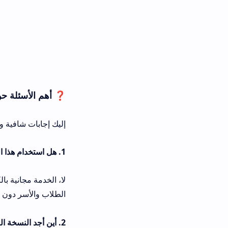
❓ أهم الأسئلة حول تحميل Massar Apk
إليك إجابات شافية ومختصرة توضح لك
1. هل استخدام هذا البرنامج يتطلب اشتراكاً أو رسوماً مالية؟
لا، الخدمة مجانية بالكامل ومقدمة رسم
الطلاب والأسر دون أي تكاليف إضافية.
2. أين أجد النسخة الرسمية المناسبة للهواتف الذكية القديمة؟