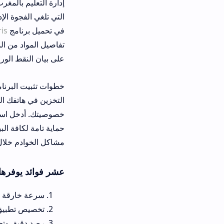
إدارة التعليم بالمغرب فرضت نظاماً رق
التي تلغي الفجوة الإدارية التقليدية.
في تحميل برنامج
sar moutamadris
تفاصيل المواد من المرحلة الابتدائية 
على بيان النقط الورقي.
خطوات تثبيت البرنامج آمنة وبسيطة ول
التخزين في هاتفك المحمول. ننصح بالا
خصوصيتك. أدخل اسم التلميذ متبوعاً ب
حماية تامة لكافة البيانات الحساسة ا
مشاكل الخوادم خلال فترات الضغط الع
عشر فوائد يوفرها تطبيق مسار متمد
سرعة خارقة في جلب البيانات وال
تخصيص تطبيق متمدرس للاطلاع 
رصد دقيق وتحديث فوري لكافة س