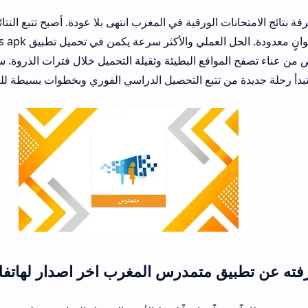
ت الورقية في المغرب انتهى بلا عودة. أصبح تتبع النتائج ومراقبة الغياب
المدرسية يتم خلال ثوانٍ معدودة. الحل العملي والأكثر سرعة يكمن في تحميل تطبيق 
مواقع البطيئة وثقيلة التحميل خلال فترات الذروة. سارع الآن إلى تنزي
ن تتبع التحصيل الدراسي الفوري وبخطوات بسيطة للغاية دون تعقيد إدا
يق متمدرس المغرب اخر اصدار لهاتفك