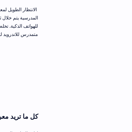
الانتظار الطويل لمعرفة نتائج الامتحانا
للهواتف الذكية. تخلص من عناء تصفح ال
متمدرس للاندرويد لتبدأ رحلة جديدة م
كل ما تريد معرفته عن تطب