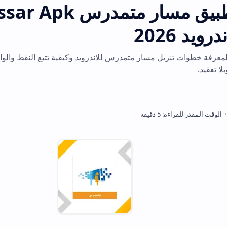
تحميل تطبيق مسار متمدرس assar Apk
ل مسار متمدرس للاندرويد وكيفية تتبع النقط والواجبات وإدارتها بال