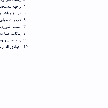
واجهة مستخدم بسيطة للغاية تد
قراءة مباشرة لدفتر النصوص لتت
عرض تفصيلي وتلقائي لجدول الحص
التنبيه الفوري بمواعيد امتحانات
إمكانية طباعة وحفظ كشوفات ال
ربط مباشر وسهل بأرقام هواتف أول
التوافق التام مع كافة الهواتف ا