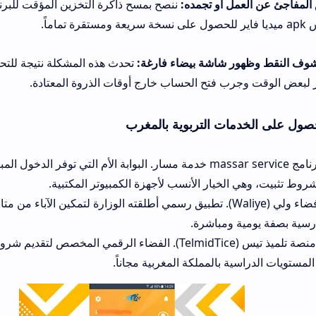
 أو تجمده:
ننصح بمسح ذاكرة التخزين المؤقت للبرنامج فوراً، أو القيا
 شاشة بيضاء فارغة:
تحدث هذه المشكلة نتيجة للتحديثات الطارئة لمل
رب فتح الحساب خارج أوقات الذروة المعتادة.
ت التربوية بالمغرب
الخيار الأول: برنامج massar service خدمة مسار. البوابة الأم التي توفر الدخول المباشر للتلامي
لخيار الأنسب لأجهزة الكمبيوتر المكتبية.
الخيار الثاني: فضاء ولي (Waliye). تطبيق رسمي أطلقته الوزارة لتمكين الآباء من متابعة الغيابات وتو
ومباشرة.
الخيار الثالث: منصة تلميذ تيس (TelmidTice). الفضاء الرقمي المخصص لتقديم شروحات الدروس
ة بالمملكة المغربية مجاناً.