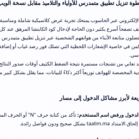
 متمدرس للأولياء والتلاميذ مقابل نسخة الويب
حاسوب يمنحك تجربة عرض كلاسيكية شاملة ومناسبة للطباعة الورقية. با
كثير دون الحاجة لإدخال كود الكابتشا المرهق عند كل عملية تسجيل دخ
أبناء من هواتفهم الشخصية عبر تنزيل تطبيق متمدرس للأولياء والتلاميذ
إشعارات اللحظية التي تصلك فور رصد غياب أو إضافة نقطة جديدة لمل
 مستمرة نتيجة الضغط الكثيف أوقات صدور النتائج السنوية والجهوية. 
ف توزيعاً أكثر ذكاءً للبيانات، مما يقلل بشكل كبير من احتمالية فشل 
ل الدخول إلى مسار
 المستخدم:
تأكد من كتابة حرف "N" أو الحرف المخصص لكود مسار