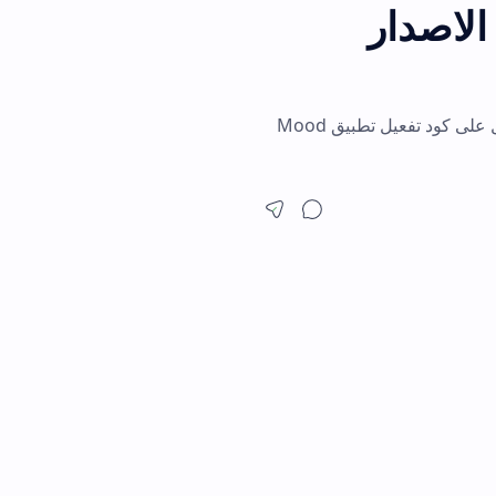
دليلك الشامل لطريقة تنزيل تطبيق Mood TV لمشاهدة المباريات والقنوات مجانا والحصول على كود تفعيل تطبيق Mood