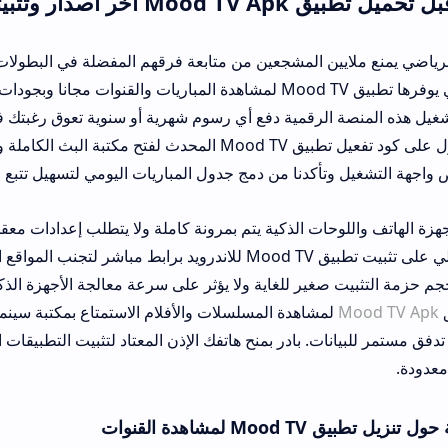
وتثبيته
المشجعين من متابعة فرقهم المفضلة في البطولات القارية والدولية ال
تبرز القوة الفنية التي يوفرها تطبيق Mood TV لمشاهدة المباريات والقنوات مجانا وبجودات عالية تنا
الرقمية دفع أي رسوم شهرية أو سنوية تعوق رغبتك في الترفيه المنزلي
ستحتاج فقط للحصول على كود تفعيل تطبيق Mood TV المحدث لفتح مكتبة البث الكاملة وبدء الاستخ
أكدنا من دمج جدول المباريات اليومي لتسهيل تتبع مواعيد البث الحي د
ات الذكية يتم بمرونة كاملة ولا يتطلب إعدادات معقدة أو أدوات فك حظ
ننصحك بالاعتماد الكلي على تثبيت تطبيق Mood TV للاندرويد برابط مباشر لتجنب المواقع المزيفة و
ر للغاية ولا يؤثر على سرعة معالجة الأجهزة الذكية أو يستهلك سعتها 
شاهدة المسلسلات والأفلام الاستمتاع بمكتبة سينمائية ضخمة يتم صيان
بادر بمنح هاتفك الإذن المعتاد لتثبيت التطبيقات الخارجية لتنطلق ر
نوات