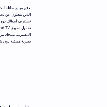
دفع مبالغ طائلة للحصول على باقات الق
الذين يبحثون عن بث مستقر وخالٍ من ا
تستنزف أموالك دون تقديم جودة بصرية ح
تحميل تطبيق od TV
بصرية ممكنة دون شروط معقدة.