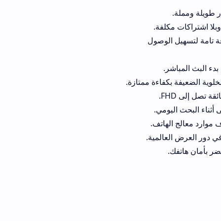
وصول
ءة ممتازة.
ي.
مية.