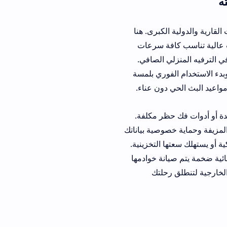
كبرى. هنا
سب كافة سرعات
 الصافي.
دام الفوري بلمسة
ون عناء.
ر مكلفة.
حماية خصوصية بياناتك
التخزينية.
ة خوادمها
حلتك