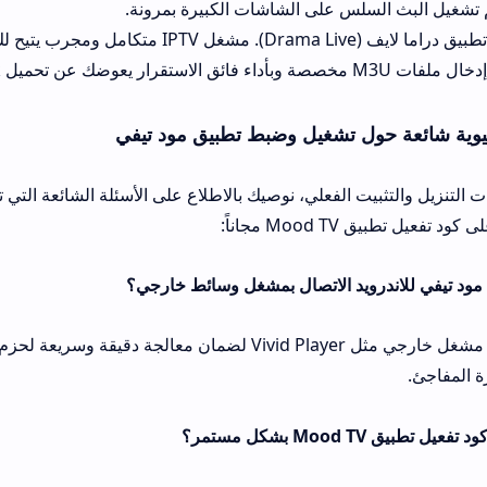
س على الشاشات الكبيرة بمرونة.
الخيار الثالث: تطبيق دراما لايف (Drama Live). مشغل IPTV متكامل ومجرب يتيح لك تشغيل باقا
شغيل وضبط تطبيق مود تيفي
 الفعلي، نوصيك بالاطلاع على الأسئلة الشائعة التي تشرح بالتفصيل طر
ً:
نعم، يفضل استخدام مشغل خارجي مثل Vivid Player لضمان معالجة دقيقة وسريعة لحزم البث التلفزيون