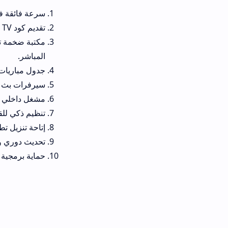
سرعة فائقة في استدعاء البث وج
تقديم كود Mood TV مجاني متجدد باستمرار لتفعيل الباقات الترفيهية العالمية مجاناً وبلا اشتراكات مكلفة.
مكتبة ضخمة تضم آلاف القنوات الت
المباشر.
جدول مباريات يومي متكامل يسهل 
سيرفرات بث احتياطية متباينة الج
مشغل داخلي مدمج فائق القوة يدع
تنظيم ذكي للقنوات حسب الدول وا
إتاحة تنزيل تطبيق Mood TV الاصدار الأخير بملف خفيف الوزن لا يتسبب في استنزاف موارد معالج الهاتف.
تحديث دوري ومستمر يضمن إضافة 
حماية برمجية متكاملة تضمن تجربة 