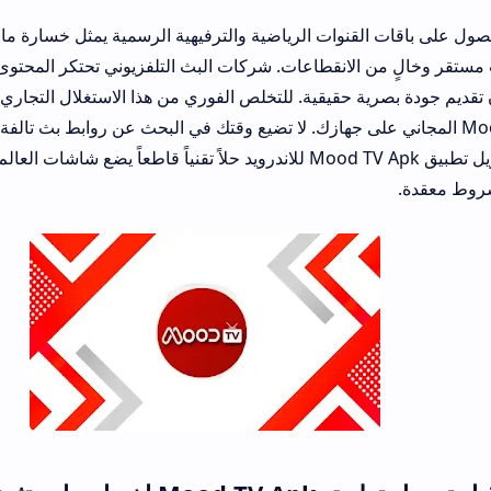
نوات الرياضية والترفيهية الرسمية يمثل خسارة مالية مؤكدة لجمهور 
لانقطاعات. شركات البث التلفزيوني تحتكر المحتوى وتفرض اشتراكات 
قيقية. للتخلص الفوري من هذا الاستغلال التجاري المنظم، بادر الآن 
Mo المجاني على جهازك. لا تضيع وقتك في البحث عن روابط بث تالفة تنهار عند بدء المبا
المصيرية. يمنحك تنزيل تطبيق Mood TV Apk للاندرويد حلاً تقنياً قاطعاً يضع شاشات العالم في جيبك مج