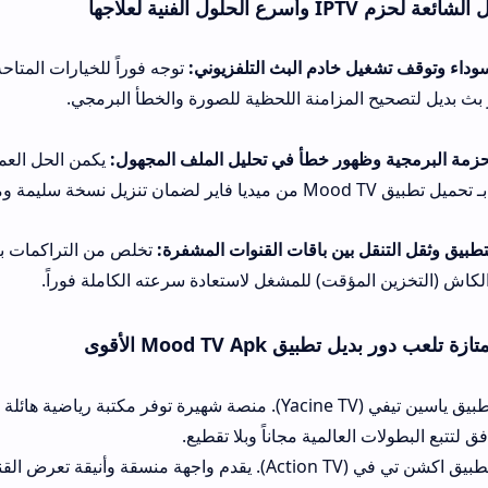
ادم البث التلفزيوني:
توجه فوراً للخيارات المتاحة أسفل القناة الم
لمزامنة اللحظية للصورة والخطأ البرمجي.
ور خطأ في تحليل الملف المجهول:
يكمن الحل العملي في حذف النسخة
بين باقات القنوات المشفرة:
تخلص من التراكمات ببساطة عبر الدخول 
قت) للمشغل لاستعادة سرعته الكاملة فوراً.
Mood TV الأقوى
الخيار الأول: تطبيق ياسين تيفي (Yacine TV). منصة شهيرة توفر مكتبة رياضية هائلة وسيرفرات بث 
عالمية مجاناً وبلا تقطيع.
الخيار الثاني: تطبيق اكشن تي في (Action TV). يقدم واجهة منسقة وأنيقة تعرض القنوات والمسل