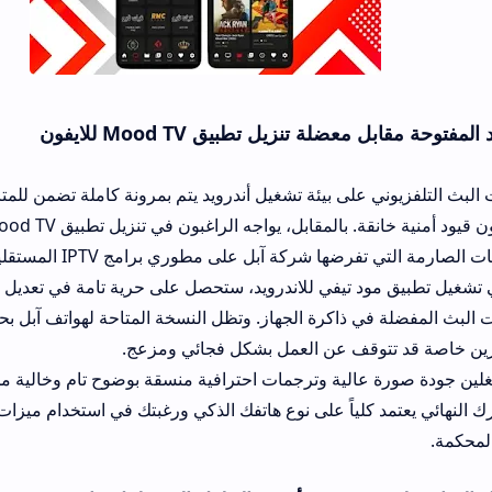
زيل تطبيق Mood TV للايفون
لى بيئة تشغيل أندرويد يتم بمرونة كاملة تضمن للمتابع الوصول الفوري 
السيرفرات دون قيود أمنية خانقة. بالمقابل، يواجه الراغبون في تنزي
ركة آبل على مطوري برامج IPTV المستقلين.
تيفي للاندرويد، ستحصل على حرية تامة في تعديل خيارات المشغل ال
رة الجهاز. وتظل النسخة المتاحة لهواتف آبل بحاجة دائمة لمتاجر بدي
 عن العمل بشكل فجائي ومزعج.
لية وترجمات احترافية منسقة بوضوح تام وخالية من المشاكل البرمجي
كلياً على نوع هاتفك الذكي ورغبتك في استخدام ميزات التحميل الخارجي 