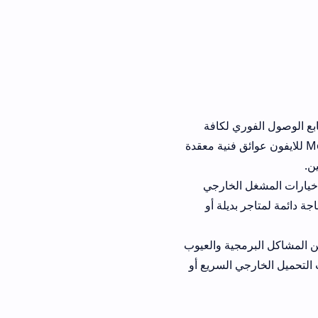
لكافة
ل تطبيق Mood TV للايفون عوائق فنية معقدة
خارجي
لة أو
ة والعيوب
السريع أو