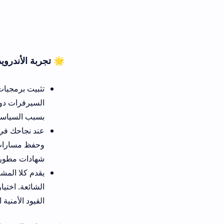
🌟 تجربة الأندرويد المفتوحة مقابل معضلة تن
تثبيت برمجيات البث التلفزيوني ع
بسبب السياسات الصارمة التي تفرضها ش
عند نجاحك في تشغيل تطبيق مود 
وحفظ مسارات البث المفضلة في ذاك
شهادات مطورين خاصة قد تتوقف
يقدم كلا المشغلين جودة صورة عا
الشائعة. اختيارك النهائي يعتمد 
القيود الأمنية المحكمة.