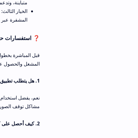
متباينة، وتدعم تشغيل البث السل
المشفرة عبر إدخال ملفات M3U مخصصة وبأداء فائق الاستقرار يعوضك عن تحميل Mood TV Apk تماماً.
❓ استفسارات حيوية شائعة حول ت
قبل المباشرة بخطوات التنزيل والتثبيت
المشغل والحصول على كود تفعيل تطبيق Mood TV مجانا
1. هل يتطلب تطبيق مود تيفي للاندرويد الاتصال بمشغل وسائط خارجي؟
مشاكل توقف الصورة المفاجئ.
2. كيف أحصل على كود تفعيل تطبيق Mood TV بشكل مستمر؟