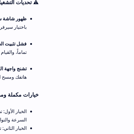
⚠️ تحديات التشغيل الشائعة لحزم IPTV وأسرع الحلول الفنية لعلاجها
ظهور شاشة سوداء وتوقف تشغيل خ
باختيار سيرفر بث بديل لتصحيح ا
فشل تثبيت الحزمة البرمجية وظه
تماماً، والقيام بـ تحميل تطبيق Mood TV من ميديا فاير لضمان تنزيل نسخة سليمة ومجربة كلياً.
تشنج واجهة التطبيق وثقل التنقل 
هاتفك ومسح الكاش (التخزين المؤ
خيارات مكملة وممتازة تلعب دور بديل تطبيق  Apk
السرعة والتوافق لتتبع البطولات ال