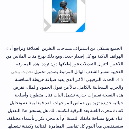
الجميع يشتكي من استنزاف مساحات التخزين العملاقة وتراجع أداء
الهواتف الذكية مع كل إصدار جديد، ومع ذلك يهرع مئات الملايين من
اللاعبين لتنزيل التعديلات فور إطلاقها دون تردد. هذه المفارقة
العجيبة تفسر الشغف الهائل المرتبط بصدور تحميل
تحديث ببجي
4.5
، الحدث الترفيهي الأكبر الذي يعيد صياغة خريطة المنافسة
والحرب السحابية بالكامل. بدلاً من قبول الجمود والملل، تفرض
هذه النسخة تغييرات جذرية تشمل آليات قتال متطورة وأسلحة
خيالية جديدة تزيد من حماس المواجهات. لقد قمنا بمتابعة وتحليل
كفاءة محرك اللعبة بعد الترقية لنكشف لك هل يستحق هذا التعديل
عناء تفريغ مساحة هاتفك الثمينة أم أنه مجرد تكرار بأسماء مختلفة.
سنستقصي معاً اليوم كل تفاصيل المغامرة القتالية وكيفية تشغيلها