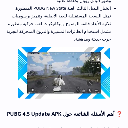
وطور الباتل رويال بكفاءة عالية.
الخيار البديل الثالث: لعبة PUBG New State المتطورة.
تمثل النسخة المستقبلية للعبة الأصلية، وتتميز برسوميات
ثلاثية الأبعاد فائقة الوضوح وميكانيكيات لعب حركية متطورة
تشمل استخدام الطائرات المسيرة والدروع المتحركة لتجربة
حرب حديثة ومدهشة.
❓ أهم الأسئلة الشائعة حول PUBG 4.5 Update APK