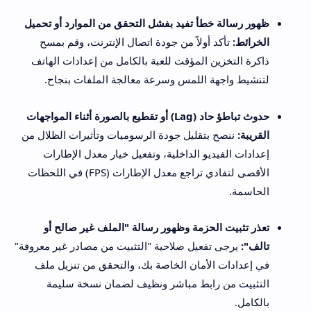
ظهور رسالة خطأ تفيد بفشل التحقق من الموارد أو تحميل
الخرائط:
تأكد أولاً من جودة اتصال الإنترنت، وقم بمسح
ذاكرة التخزين المؤقت للعبة بالكامل من إعدادات الهاتف
لتنشيط واجهة اللمس وسرعة معالجة الملفات بنجاح.
حدوث تباطؤ حاد (Lag) أو تقطيع بالصورة أثناء المواجهات
القريبة:
ننصح بتقليل جودة الرسوميات وتأثيرات الظلال من
إعدادات الفيديو الداخلية، وتفعيل خيار معدل الإطارات
الأقصى لتفادي تراجع معدل الإطارات (FPS) في اللحظات
الحاسمة.
تعذر تثبيت الحزمة وظهور رسالة "الملف غير صالح أو
تالف":
يرجى تفعيل صلاحية "التثبيت من مصادر غير معروفة"
في إعدادات الأمان الخاصة بك، والتحقق من تنزيل ملف
التثبيت من رابط مباشر ونظيف لضمان نسخة سليمة
بالكامل.