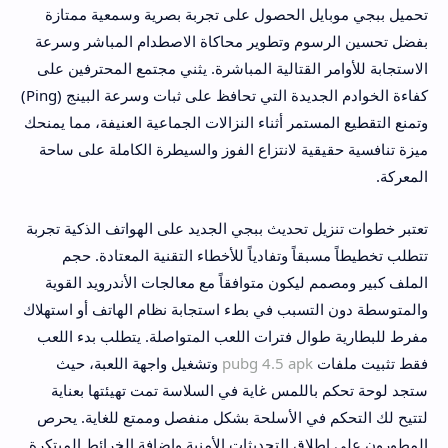
تحميل ببجي موبايل الحصول على تجربة بصرية وسمعية ممتازة
بفضل تحسين الرسوم وتطوير محاكاة الاصطدام المباشر وسرعة
الاستجابة للأوامر القتالية المباشرة. يثني مجتمع المحترفين على
كفاءة الخوادم الجديدة التي تحافظ على ثبات وسرعة البينج (Ping)
وتمنع التقطيع المستمر أثناء النزالات الجماعية العنيفة، مما يمنحك
ميزة تنافسية حقيقية لانتزاع الفوز والسيطرة الكاملة على ساحة
المعركة.
تعتبر خطوات تنزيل تحديث ببجي الجديد على الهواتف الذكية تجربة
تتطلب تخطيطاً مسبقاً وتفادياً للأخطاء التقنية المعتادة. حجم
الملف كبير ومصمم ليكون متوافقاً مع معالجات الأندرويد القوية
والمتوسطة دون التسبب في بطء استجابة نظام الهاتف أو استهلاك
مفرط للبطارية طوال فترات اللعب المتواصلة. يتطلب بدء اللعب
فقط تثبيت ملفات
pubg 4.5 apk
وتشغيل واجهة اللعبة، حيث
ستجد لوحة تحكم باللمس غاية في السلاسة تمت تهيئتها بعناية
لتتيح لك التحكم في الأسلحة بشكل منفصل وممتع للغاية. يحرص
المطورون على إطلاق التحديثات الأمنية وإضافة الخرائط المبتكرة