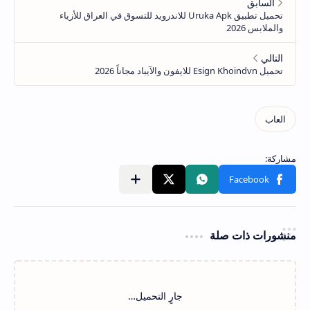
منشورات ذات صلة
‏جارٍ التحميل…