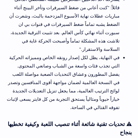
قائلاً: "كنت أعاني من ضغط السيرفرات وتأخر البينج أثناء
مباريات عطلات نهاية الأسبوع المزدحمة بالبث، وشعرت أن
الضغط يشبه تماماً ضغط السيرفرات في قنوات بي ان
سبورت أثناء نهائي كأس العالم. بعد تثبيت الترقية الجديدة،
تلاشت هذه المشكلة تماماً وأصبحت الحركة غاية في
السلاسة والاستقرار."
في النهاية، يظل لكل إصدار رونقه الخاص ومميزاته الحركية
التي تجذب فئات واسعة من الشباب وصانعي المحتوى.
يفضل المطورون وعشاق التحديات الصعبة مواصلة اللعب
في النسخة العالمية لضمان مواجهة أقوى المنافسين وتصدر
لوائح الترتيب العالمية، مما يجعل تنزيل التعديلات الجديدة
خياراً حيوياً ومثالياً يستحق التجربة من كل فايتر يسعى لإثبات
تفوقه القتالي في الساحة.
⚠️ تحديات تقنية شائعة أثناء تنصيب اللعبة وكيفية تخطيها
بنجاح