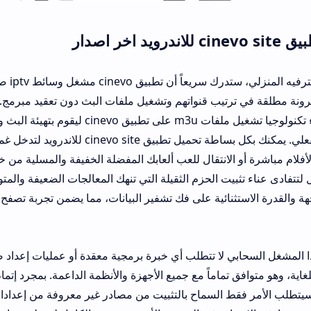
عندما تسعى لدمج الترفيه المنزلي، ستدرك سريعاً أن تطبيق cinevo مش
تيب قنواتهم وتشغيل ملفات البث دون تعقيد مبرمج. لا يعمل هذا البر
عادي، بل يدمج بذكاء تكنولوجيا تشغيل ملفات m3u على تطبيق cinevo ليقوم بتهيئة البث وق
البيانات في وقتها الفعلي. يمكنك بكل بساطة تحميل تطبيق cinevo site للاندرويد لتدخل غمار ترفيه
بيت الحزم الثقيلة التي تنهك المعالجات الضعيفة والمتوسطة. أشاد الم
ثنائية على فك تشفير البيانات، مما يضمن تجربة تصفح هادئة خالية تماماً
لا تتطلب أي خبرة برمجية معقدة أو عمليات إعداد صعبة تذكر من جا
السماح بالتثبيت من مصادر غير معروفة من إعدادات الحماية لتكتمل ا