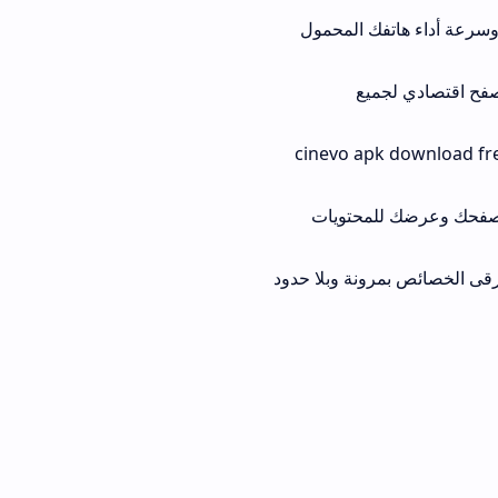
ك المحمول
يع
اح بفضل توفير cinevo apk download free
محتويات
ونة وبلا حدود