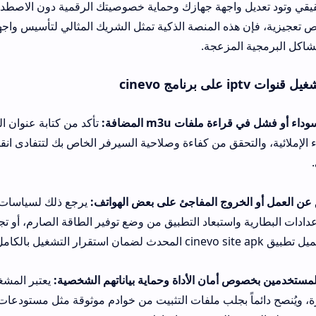
اجهة جهازك وحماية خصوصيتك الرقمية دون الاصطدام بشروط دفع باه
ذه المنصة الذكية تمثل الشريك المثالي لتأسيس واجهة مستخدم مفعمة 
لمزعجة.
ات m3u المضافة:
تأكد من كتابة عنوان الـ
حقق من كفاءة وصلاحية السيرفر الخاص بك لتتفادى انقطاع التتبع ومشا
روج المفاجئ على بعض الهواتف:
يرجع ذلك لسياسات توفير الطاقة في ه
 واستبعاد التطبيق من وضع توفير الطاقة الصارم، أو تجربة تنزيل متجر د
مان الأداة وحماية بياناتهم الشخصية:
يعتبر المشغل آمناً بالكامل وخا
الملفات الضارة، ويُنصح دائماً بجلب م