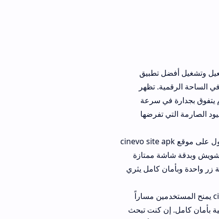
ل تطبيق
قمية. تظهر
 بجدارة في سرعة
 تفرضها
نيين وصناع المحتوى في مراجعته المنشورة: "لقد ساعدني الدخول على موقع cinevo site apk
ة ممتازة
ن كامل يثري
cinevo site  يمنح المستخدمين مساراً
إن كنت تبحث