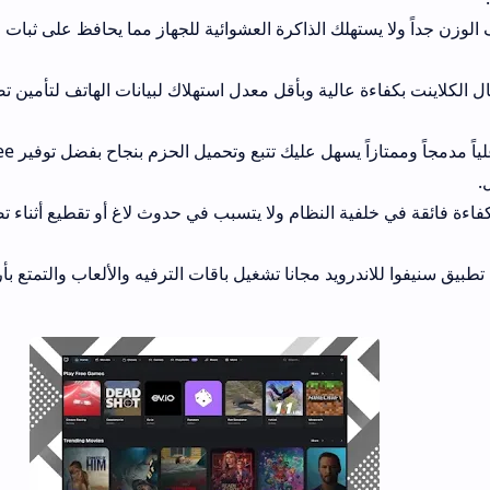
ستهلك الذاكرة العشوائية للجهاز مما يحافظ على ثبات وسرعة أداء هاتف
ة عالية وبأقل معدل استهلاك لبيانات الهاتف لتأمين تصفح اقتصادي لجم
يوفر دليلاً تفاعلياً مدمجاً وممتازاً يسهل عليك تتبع وتحميل الحزم بنج
لفية النظام ولا يتسبب في حدوث لاغ أو تقطيع أثناء تصفحك وعرضك لل
ندرويد مجانا تشغيل باقات الترفيه والألعاب والتمتع بأرقى الخصائص بمر