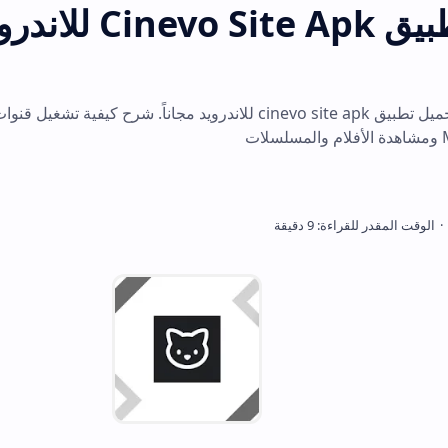
تحميل تطبيق Cinevo Site Apk للاندرو
احصل على روابط تحميل تطبيق cinevo site apk للاندرويد مجا