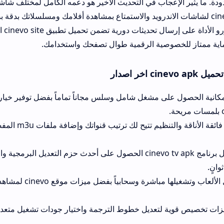
إعجاب في التحديث الأخير هو دعمه الكامل لمختلف شاشات العرض الذكية
cinev لشاشات الاندرويد والاستمتاع بمشاهدة أفلامك ومسلسلاتك بدقة بصرية فائقة وتباي
مدهش. يحرص مطورو الأداة على إرسال تحديثات دورية تضمن تحميل تطبيق ite
صوصية الرقمية طوال تصفحك واستخدامك.
واجهة برمجية فائقة الأناقة والتنظيم تتيح لك ترتيب قنواتك وإضافة ملفات m3u ال
يضمن لك تنزيل برنامج cinevo tv apk الحصول على أحدث حزم التعديل البرمجية والتمتع بدقة ع
إمكانية تشغيل الألعاب وتشغيلها مباشرة وسحابياً بفضل ميزات موقع nevo
لتعديل خطوط الترجمة واختيار جودات تشغيل متعددة تتناسب مع سرع