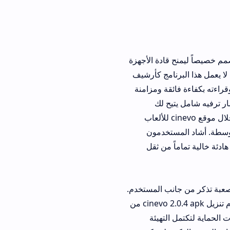
غل وسائط iptv صمم خصيصاً ليمنح قادة الأجهزة
نامج كأرشيف
راءته بكفاءة فائقة ومزامنة
 شامل يتيح لك
الاستمتاع بمشاهدة الأفلام مباشرة أو الانتقال للعب ألعابك المفضلة الخفيفة والمسلية من خلال موقع cinevo للألعاب
ستخدمون
 من ثقل
نب المستخدم.
حجم الملف خفيف للغاية، وهو متوافق تماماً مع جميع الأجهزة والأنظمة الداعمة. بمجرد إتمام تنزيل cinevo 2.0.4 apk من
لتهيئة