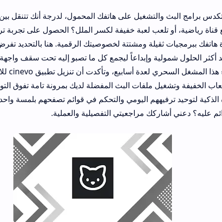
التشغيل على هاتفك المحمول، لدرجة أنك تتنقل بين خمسة تطبيقات 
 أو تلعب لعبة خفيفة لكسر الملل؟ الحصول على تجربة ترفيهية متكاملة لا
ثقيلة ومشتتة لخصوصيتك الرقمية. هنا بالتحديد تفرض عبقرية تحميل 
لية وإبداعاً ليجمع كل ما تصبو إليه تحت سقف واجهة واحدة متكاملة وخ
لقد قمت باختبار أداء هذا المشغل السحري لعدة أسابيع، وتأكدت أن تنزيل ت
غيل ملفات البث المفضلة لديك بمرونة تامة تفوق التوقعات. آلاف المس
فيههم اليومي والتحكم في قوائم تصفحهم بلمسة واحدة. فهل يستحق هذ
شاركك مراجعيتي التفصيلية والعملية.