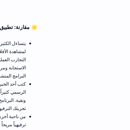
🌟 مقارنة: تطبيق cinevo لمشاهدة القنوات والافلام
يتساءل الكثير من عشاق السينما
لمشاهدة ا
الاستجابة ومرونة معالجة حزم ال
البرامج المتشابهة.
الرسمي كثيراً في جلب حزم تع
ونقية. البرنامج يحترم ذكاء الم
تجربتك الترفيهية اليومية طوال
ترفيهياً مريحاً للغاية لتجاوز 