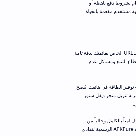
ظة أو
بالحياة
 URL الخاص بقائمتك بدقة تامة
كل عدم
اتفك. يُنصح
يفل ستور
لياً من
لفات التثبيت من خوادم موثوقة مثل مستودعات APKPure الرسمية لتفادي