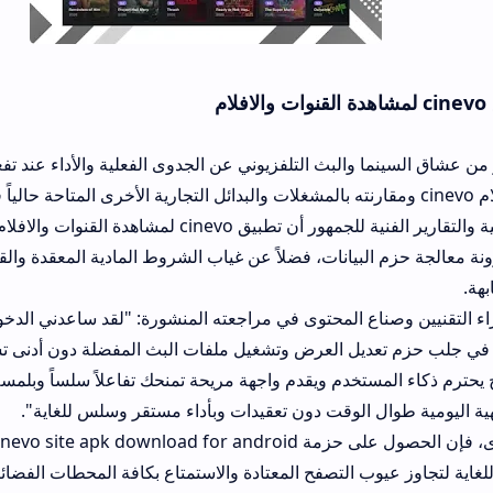
 والبث التلفزيوني عن الجدوى الفعلية والأداء عند تفعيل وتشغيل أفض
لأفلام cinevo ومقارنته بالمشغلات والبدائل التجارية الأخرى المتاحة حالياً في الساحة الر
التجارب العملية والتقارير الفنية للجمهور أن تطبيق cinevo لمشاهدة القنوات والافلام يتفوق
بيانات، فضلاً عن غياب الشروط المادية المعقدة والقيود الصارمة التي
كتب أحد الخبراء التق
ديل العرض وتشغيل ملفات البث المفضلة دون أدنى تشويش وبدقة شاش
ستخدم ويقدم واجهة مريحة تمنحك تفاعلاً سلساً وبلمسة زر واحدة وبأما
 الوقت دون تعقيدات وبأداء مستقر وسلس للغاية".
من ناحية أخرى، فإن الحصول على حزمة apk download for android
عيوب التصفح المعتادة والاستمتاع بكافة المحطات الفضائية بأمان كامل. 