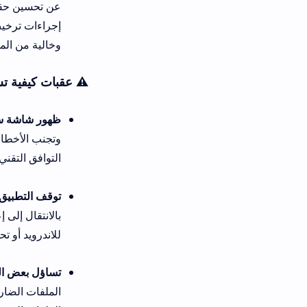
عن تحسين حقيقي وتود تعديل و
إجراءات ترخيص تعجيزية، فإن ه
وخالية من المشاكل البرمجية ا
⚠️ عقبات كيفية تشغيل قنوات iptv على برنامج cinevo
ظهور شاشة سوداء أو فشل في قراءة ملف
وتجنب الأخطاء الإملائية، والت
التوافق التقني.
توقف التطبيق عن العمل أو الخ
بالانتقال إلى إعدادات البطارية
للاندرويد أو تحميل تطبيق cinevo site apk المحدث لضمان استقرار التشغيل بالكامل.
تساؤل بعض المستخدمين بخصوص أ