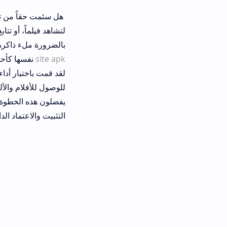
هل سئمت حقاً من تكدس برامج البث و
لتشاهد فيلماً، أو تتابع قناة رياضية،
بالضرورة ملء ذاكرة هاتفك ببرمجيات 
site apk
نفسها كأحد أكثر الحلول شمو
للوصول للأفلام والألعاب الخفيفة وتش
يفضلون هذه الخطوة الذكية لتوحيد تر
التثبيت والاعتماد الدائم عليه؟ دعني أ