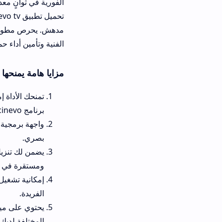
الفورية في ثوانٍ معدودة. ما يثير ال
تحميل تطبيق o tv
الفنية وتأمين أداء حماية ممتاز للخ
مزايا هامة يمنحها تحميل cinevo apk اخر اصدار
برنامج cinevo بلمسات مريحة.
بصري.
ومستقرة في ثوانٍ.
الفريدة.
يحتوي على ميزات تخصيص قوية 
المختلفة لديك.