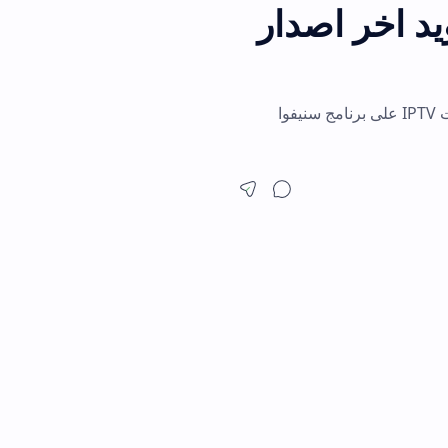
يد اخر اصدار
ناً. شرح كيفية تشغيل قنوات IPTV على برنامج سنيفوا