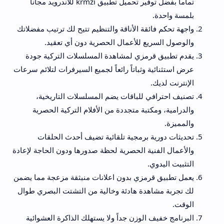
تماماً بفضل توفير تحميل تطبيق krmzi للاندرويد مجانا
بلمسة واحدة.
واجهة تحكم فائقة الأناقة والتنظيم تتيح لك ترتيب مفضلاتك
والوصول السريع للأعمال الحصرية دون أي تعقيد.
يقدم تطبيق قرمزي لمشاهدة المسلسلات التركية جودة
عرض استثنائية وثباتاً رائعاً لجميع السيرفرات لتلائم سرعات
الإنترنت لديك.
تصنيف احترافي للباقات يضم المسلسلات التاريخية،
والدرامية، ومكتبة متجددة من الأفلام التركية الحصرية
والمميزة.
تحديثات دورية برمجية تلقائية تضيف أحدث الحلقات
والأعمال الفنية الحصرية لحظة صدورها ودون الحاجة لإعادة
التثبيت اليدوي.
يعمل تطبيق قرمزي بدون اعلانات منبثقة مزعجة مما يضمن
لك تجربة مشاهدة هادئة وخالية من التشتت البصري طوال
الوقت.
البرنامج خفيف الوزن جداً ولا يستهلك الذاكرة العشوائية