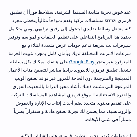
عند خوض تجربة متابعة السينما الشرقية، ستلاحظ فوراً أن تطبيق
قرمزي krmzi مسلسلات تركية يقدم نموذجاً مثالياً يتخطى مجرد
كنه مشغل وسائط تقليدي ليتحول إلى رفيق ترفيهي يومي متكامل.
يعتمد هذا البرنامج التفاعلي على تنظيم الحلقات والمواسم وتوفير
سيرفرات بث سريعة تدعم جودات عرض متعددة لتتلاءم مع
سرعات الإنترنت المختلفة لديك وبأمان كامل بمجرد تثبيت الحزمة
المتوفرة عبر متجر
Google Play
على هاتفك. يمكنك بكل بساطة
تشغيل تطبيق قرمزي للاندرويد برابط مباشر لتتصفح مئات الأعمال
المدبلجة والمترجمة دون الحاجة للمرور عبر نوافذ تصفح الويب
المزعجة التي تشتت ذهنك. أشاد محبو الدراما بالتحديث الفوري
والقدرة الاستثنائية لـ موقع قرمزي لمشاهدة المسلسلات التركية
على تقديم محتوى متجدد يضم أحدث إنتاجات الإثارة والغموض
والرومانسية، مما يضمن لك تجربة تصفح هادئة واستقراراً بصرياً
ممتازاً في شتى الأوقات.
إن خطوات كيفية تحميل تطبيق قرمزي على الشاشة الذكية