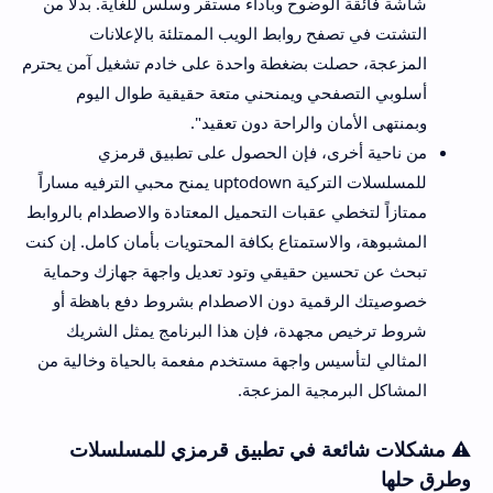
شاشة فائقة الوضوح وبأداء مستقر وسلس للغاية. بدلاً من
التشتت في تصفح روابط الويب الممتلئة بالإعلانات
المزعجة، حصلت بضغطة واحدة على خادم تشغيل آمن يحترم
أسلوبي التصفحي ويمنحني متعة حقيقية طوال اليوم
وبمنتهى الأمان والراحة دون تعقيد".
من ناحية أخرى، فإن الحصول على تطبيق قرمزي
للمسلسلات التركية uptodown يمنح محبي الترفيه مساراً
ممتازاً لتخطي عقبات التحميل المعتادة والاصطدام بالروابط
المشبوهة، والاستمتاع بكافة المحتويات بأمان كامل. إن كنت
تبحث عن تحسين حقيقي وتود تعديل واجهة جهازك وحماية
خصوصيتك الرقمية دون الاصطدام بشروط دفع باهظة أو
شروط ترخيص مجهدة، فإن هذا البرنامج يمثل الشريك
المثالي لتأسيس واجهة مستخدم مفعمة بالحياة وخالية من
المشاكل البرمجية المزعجة.
⚠️ مشكلات شائعة في تطبيق قرمزي للمسلسلات
وطرق حلها